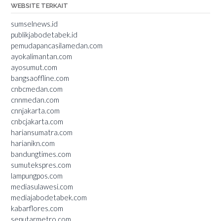
WEBSITE TERKAIT
sumselnews.id
publikjabodetabek.id
pemudapancasilamedan.com
ayokalimantan.com
ayosumut.com
bangsaoffline.com
cnbcmedan.com
cnnmedan.com
cnnjakarta.com
cnbcjakarta.com
hariansumatra.com
harianikn.com
bandungtimes.com
sumutekspres.com
lampungpos.com
mediasulawesi.com
mediajabodetabek.com
kabarflores.com
seputarmetro.com