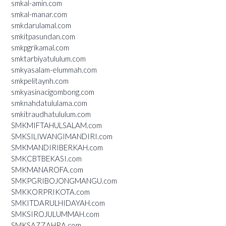
smkal-amin.com
smkal-manar.com
smkdarulamal.com
smkitpasundan.com
smkpgrikamal.com
smktarbiyatululum.com
smkyasalam-elummah.com
smkpelitaynh.com
smkyasinacigombong.com
smknahdatululama.com
smkitraudhatululum.com
SMKMIFTAHULSALAM.com
SMKSILIWANGIMANDIRI.com
SMKMANDIRIBERKAH.com
SMKCBTBEKASI.com
SMKMANAROFA.com
SMKPGRIBOJONGMANGU.com
SMKKORPRIKOTA.com
SMKITDARULHIDAYAH.com
SMKSIROJULUMMAH.com
SMKSAZZAHRA.com