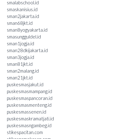
smalabschool.id
smaskanisius.id
sman2jakarta.id
sman68jkt.id
sman8yogyakarta.id
smasungguldel.id
sman1jogja.id
sman28dkijakarta.id
sman3jogja.id
sman81jkt.id
sman2malang.id
sman21jkt.id
puskesmasjakut.id
puskesmasmampang.id
puskesmaspancoran.id
puskesmasmenteng.id
puskesmassenen.id
puskesmaskramatjati.id
puskesmasngambeg.id
stikespacitan.com