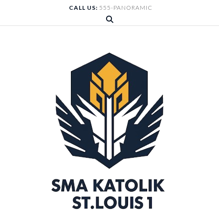
Skip
CALL US:
555-PANORAMIC
to
content