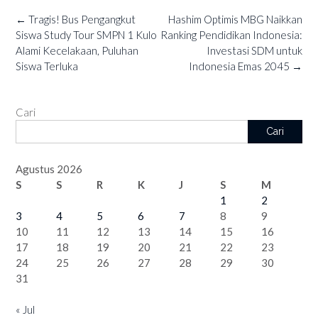
Post
←
Tragis! Bus Pengangkut
Hashim Optimis MBG Naikkan
navigation
Siswa Study Tour SMPN 1 Kulo
Ranking Pendidikan Indonesia:
Alami Kecelakaan, Puluhan
Investasi SDM untuk
Siswa Terluka
Indonesia Emas 2045
→
Cari
Cari
Agustus 2026
S
S
R
K
J
S
M
1
2
3
4
5
6
7
8
9
10
11
12
13
14
15
16
17
18
19
20
21
22
23
24
25
26
27
28
29
30
31
« Jul