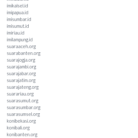
imikalsel.id
imipapua.id
imisumbar.id
imisumut.id
imiriau.id
imilampung.id
suaraaceh.org
suarabanten.org
suarajogja.org
suarajambi.org
suarajabar.org
suarajatim.org
suarajateng.org
suarariau.org
suarasumut.org
suarasumbar.org
suarasumsel.org
konibekasi.org
konibali.org
konibanten.org