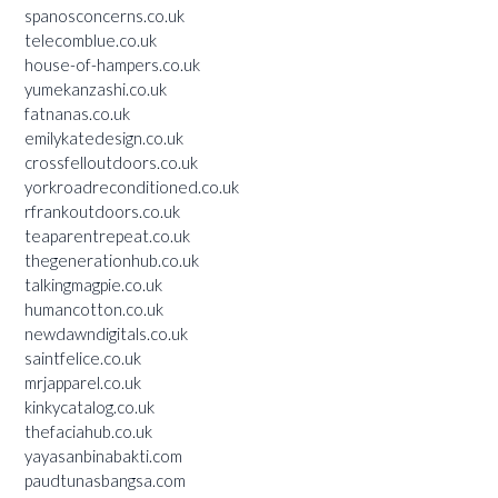
spanosconcerns.co.uk
telecomblue.co.uk
house-of-hampers.co.uk
yumekanzashi.co.uk
fatnanas.co.uk
emilykatedesign.co.uk
crossfelloutdoors.co.uk
yorkroadreconditioned.co.uk
rfrankoutdoors.co.uk
teaparentrepeat.co.uk
thegenerationhub.co.uk
talkingmagpie.co.uk
humancotton.co.uk
newdawndigitals.co.uk
saintfelice.co.uk
mrjapparel.co.uk
kinkycatalog.co.uk
thefaciahub.co.uk
yayasanbinabakti.com
paudtunasbangsa.com