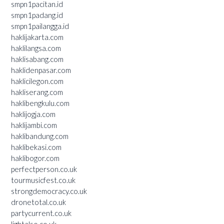
smpn1pacitan.id
smpn1padang.id
smpn1pailangga.id
haklijakarta.com
haklilangsa.com
haklisabang.com
haklidenpasar.com
haklicilegon.com
hakliserang.com
haklibengkulu.com
haklijogja.com
haklijambi.com
haklibandung.com
haklibekasi.com
haklibogor.com
perfectperson.co.uk
tourmusicfest.co.uk
strongdemocracy.co.uk
dronetotal.co.uk
partycurrent.co.uk