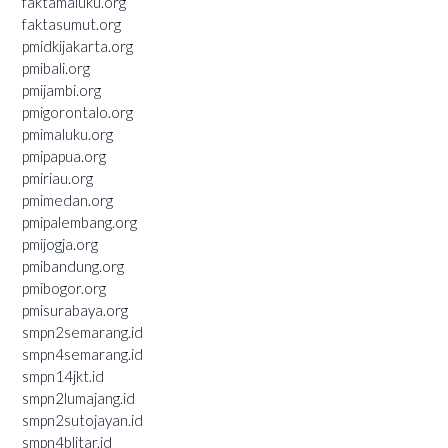
faktamaluku.org
faktasumut.org
pmidkijakarta.org
pmibali.org
pmijambi.org
pmigorontalo.org
pmimaluku.org
pmipapua.org
pmiriau.org
pmimedan.org
pmipalembang.org
pmijogja.org
pmibandung.org
pmibogor.org
pmisurabaya.org
smpn2semarang.id
smpn4semarang.id
smpn14jkt.id
smpn2lumajang.id
smpn2sutojayan.id
smpn4blitar.id