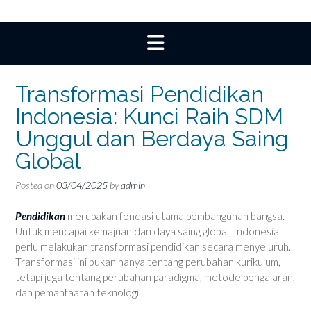
Transformasi Pendidikan
Indonesia: Kunci Raih SDM
Unggul dan Berdaya Saing
Global
Posted on
03/04/2025
by
admin
Pendidikan
merupakan fondasi utama pembangunan bangsa.
Untuk mencapai kemajuan dan daya saing global, Indonesia
perlu melakukan transformasi pendidikan secara menyeluruh.
Transformasi ini bukan hanya tentang perubahan kurikulum,
tetapi juga tentang perubahan paradigma, metode pengajaran,
dan pemanfaatan teknologi.