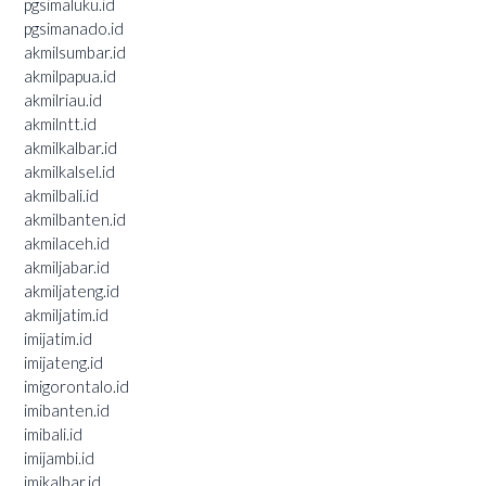
pgsimaluku.id
pgsimanado.id
akmilsumbar.id
akmilpapua.id
akmilriau.id
akmilntt.id
akmilkalbar.id
akmilkalsel.id
akmilbali.id
akmilbanten.id
akmilaceh.id
akmiljabar.id
akmiljateng.id
akmiljatim.id
imijatim.id
imijateng.id
imigorontalo.id
imibanten.id
imibali.id
imijambi.id
imikalbar.id