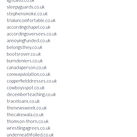
lightalso.co.uk
sleepyguards.co.uk
stephensmoke.co.uk
trialuncomfortable.co.uk
accordingchapel.co.uk
accordingoversees.co.uk
annoyingfunded.co.uk
belongsthey.co.uk
bootsrover.co.uk
burndeniers.co.uk
canadaperson.co.uk
conwayviolation.co.uk
copperfielddresses.co.uk
cowboysspot.co.uk
decemberteaching.co.uk
traceloans.co.uk
thenewsweek.co.uk
thecakewala.co.uk
thomson-thorn.co.uk
wrestlingagrees.co.uk
underneathfoiled.co.uk