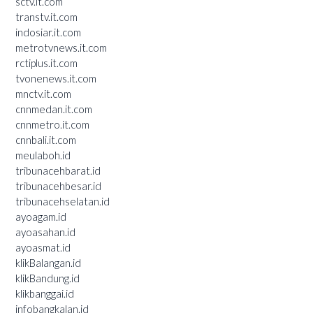
sctv.it.com
transtv.it.com
indosiar.it.com
metrotvnews.it.com
rctiplus.it.com
tvonenews.it.com
mnctv.it.com
cnnmedan.it.com
cnnmetro.it.com
cnnbali.it.com
meulaboh.id
tribunacehbarat.id
tribunacehbesar.id
tribunacehselatan.id
ayoagam.id
ayoasahan.id
ayoasmat.id
klikBalangan.id
klikBandung.id
klikbanggai.id
infobangkalan.id