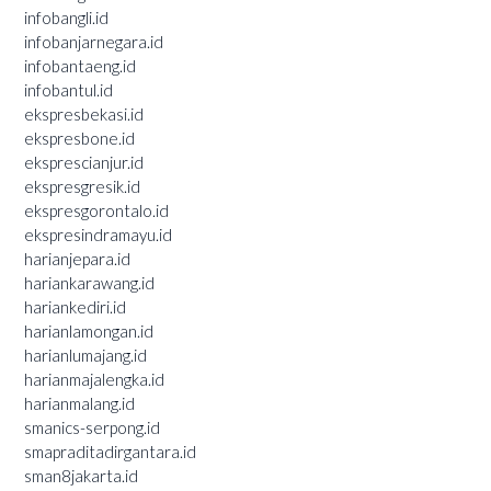
infobangli.id
infobanjarnegara.id
infobantaeng.id
infobantul.id
ekspresbekasi.id
ekspresbone.id
eksprescianjur.id
ekspresgresik.id
ekspresgorontalo.id
ekspresindramayu.id
harianjepara.id
hariankarawang.id
hariankediri.id
harianlamongan.id
harianlumajang.id
harianmajalengka.id
harianmalang.id
smanics-serpong.id
smapraditadirgantara.id
sman8jakarta.id