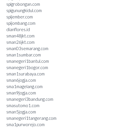
spigrobongan.com
spigunungkidul.com
spijember.com
spijombang.com
dianflores.id
sman48jkt.com
sman26jkt.com
sman03semarang.com
sman1sumbar.com
smanegeri1bantul.com
smanegeri1bogor.com
sman1surabaya.com
sman6jogja.com
sma1magelang.com
sman9jogja.com
smanegeri3bandung.com
smasutomo1.com
sman5jogja.com
smanegeri1tangerang.com
sma1purworejo.com