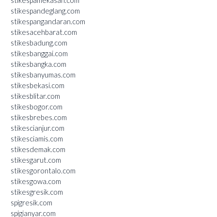
stikespamekasan.com
stikespandeglang.com
stikespangandaran.com
stikesacehbarat.com
stikesbadung.com
stikesbanggai.com
stikesbangka.com
stikesbanyumas.com
stikesbekasi.com
stikesblitar.com
stikesbogor.com
stikesbrebes.com
stikescianjur.com
stikesciamis.com
stikesdemak.com
stikesgarut.com
stikesgorontalo.com
stikesgowa.com
stikesgresik.com
spigresik.com
spigianyar.com