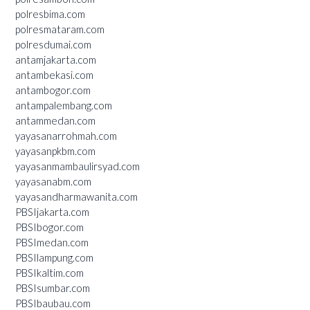
polresbima.com
polresmataram.com
polresdumai.com
antamjakarta.com
antambekasi.com
antambogor.com
antampalembang.com
antammedan.com
yayasanarrohmah.com
yayasanpkbm.com
yayasanmambaulirsyad.com
yayasanabm.com
yayasandharmawanita.com
PBSIjakarta.com
PBSIbogor.com
PBSImedan.com
PBSIlampung.com
PBSIkaltim.com
PBSIsumbar.com
PBSIbaubau.com