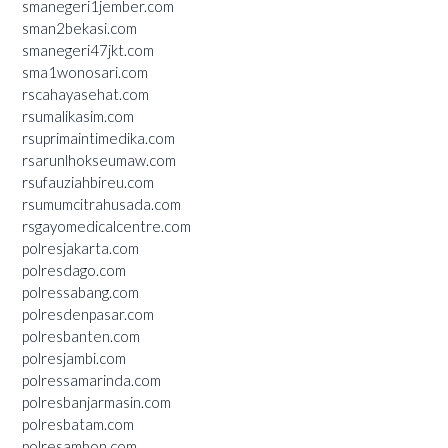
smanegeri1jember.com
sman2bekasi.com
smanegeri47jkt.com
sma1wonosari.com
rscahayasehat.com
rsumalikasim.com
rsuprimaintimedika.com
rsarunlhokseumaw.com
rsufauziahbireu.com
rsumumcitrahusada.com
rsgayomedicalcentre.com
polresjakarta.com
polresdago.com
polressabang.com
polresdenpasar.com
polresbanten.com
polresjambi.com
polressamarinda.com
polresbanjarmasin.com
polresbatam.com
polresambon.com