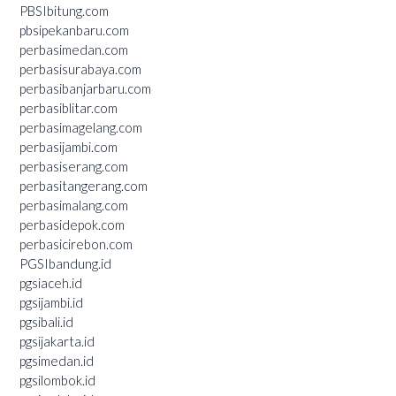
PBSIbitung.com
pbsipekanbaru.com
perbasimedan.com
perbasisurabaya.com
perbasibanjarbaru.com
perbasiblitar.com
perbasimagelang.com
perbasijambi.com
perbasiserang.com
perbasitangerang.com
perbasimalang.com
perbasidepok.com
perbasicirebon.com
PGSIbandung.id
pgsiaceh.id
pgsijambi.id
pgsibali.id
pgsijakarta.id
pgsimedan.id
pgsilombok.id