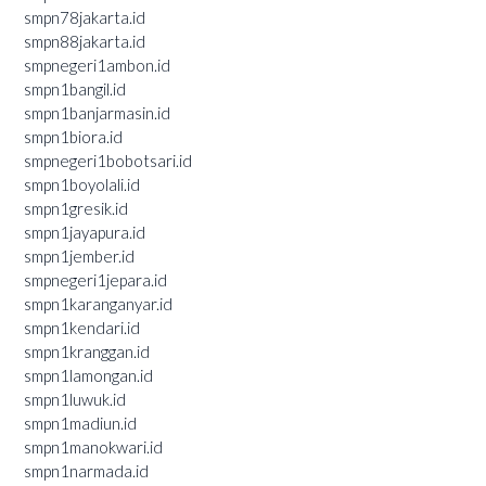
smpn78jakarta.id
smpn88jakarta.id
smpnegeri1ambon.id
smpn1bangil.id
smpn1banjarmasin.id
smpn1biora.id
smpnegeri1bobotsari.id
smpn1boyolali.id
smpn1gresik.id
smpn1jayapura.id
smpn1jember.id
smpnegeri1jepara.id
smpn1karanganyar.id
smpn1kendari.id
smpn1kranggan.id
smpn1lamongan.id
smpn1luwuk.id
smpn1madiun.id
smpn1manokwari.id
smpn1narmada.id