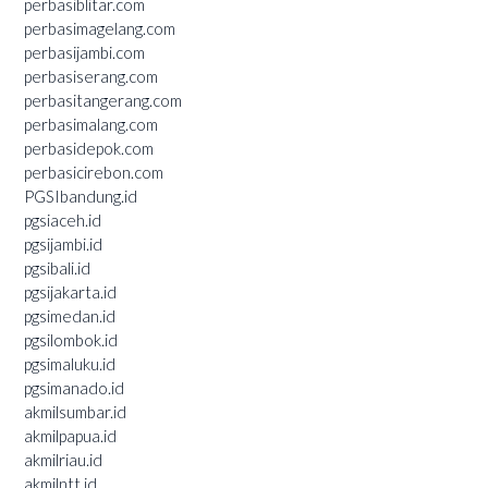
perbasiblitar.com
perbasimagelang.com
perbasijambi.com
perbasiserang.com
perbasitangerang.com
perbasimalang.com
perbasidepok.com
perbasicirebon.com
PGSIbandung.id
pgsiaceh.id
pgsijambi.id
pgsibali.id
pgsijakarta.id
pgsimedan.id
pgsilombok.id
pgsimaluku.id
pgsimanado.id
akmilsumbar.id
akmilpapua.id
akmilriau.id
akmilntt.id