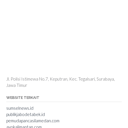
Jl. Polisi Istimewa No.7, Keputran, Kec. Tegalsari, Surabaya,
Jawa Timur
WEBSITE TERKAIT
sumselnews.id
publikjabodetabek.id
pemudapancasilamedan.com
ayokalimantan.com