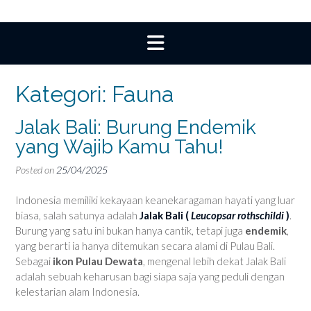
Kategori:
Fauna
Jalak Bali: Burung Endemik
yang Wajib Kamu Tahu!
Posted on
25/04/2025
Indonesia memiliki kekayaan keanekaragaman hayati yang luar
biasa, salah satunya adalah
Jalak Bali (
Leucopsar rothschildi
)
.
Burung yang satu ini bukan hanya cantik, tetapi juga
endemik
,
yang berarti ia hanya ditemukan secara alami di Pulau Bali.
Sebagai
ikon Pulau Dewata
, mengenal lebih dekat Jalak Bali
adalah sebuah keharusan bagi siapa saja yang peduli dengan
kelestarian alam Indonesia.