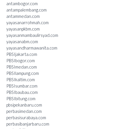
antambogor.com
antampalembang.com
antammedan.com
yayasanarrohmah.com
yayasanpkbm.com
yayasanmambaulirsyad.com
yayasanabm.com
yayasandharmawanita.com
PBSIjakarta.com
PBSIbogor.com
PBSImedan.com
PBSIlampung.com
PBSIkaltim.com
PBSIsumbar.com
PBSIbaubau.com
PBSIbitung.com
pbsipekanbaru.com
perbasimedan.com
perbasisurabaya.com
perbasibanjarbaru.com