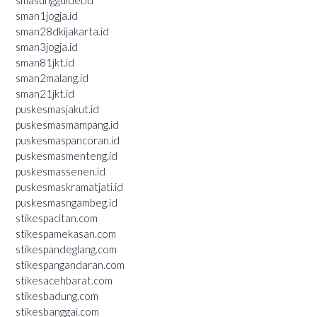
sman1jogja.id
sman28dkijakarta.id
sman3jogja.id
sman81jkt.id
sman2malang.id
sman21jkt.id
puskesmasjakut.id
puskesmasmampang.id
puskesmaspancoran.id
puskesmasmenteng.id
puskesmassenen.id
puskesmaskramatjati.id
puskesmasngambeg.id
stikespacitan.com
stikespamekasan.com
stikespandeglang.com
stikespangandaran.com
stikesacehbarat.com
stikesbadung.com
stikesbanggai.com