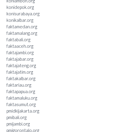
koniambon.org
konidepok.org
konisurabaya.org
konikalbar.org
faktamedan.org
faktamalang.org
faktabali.org
faktaaceh.org
faktajambi.org
faktajabar.org
faktajateng.org
faktajatim.org
faktakalbar.org
faktariau.org
faktapapua.org
faktamaluku.org
faktasumut.org
pmidkijakarta.org
pmibali.org
pmijambi.org
pmigorontalo.org