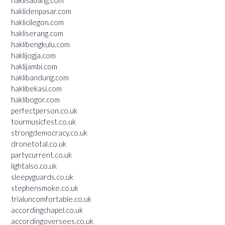
haklidenpasar.com
haklicilegon.com
hakliserang.com
haklibengkulu.com
haklijogja.com
haklijambi.com
haklibandung.com
haklibekasi.com
haklibogor.com
perfectperson.co.uk
tourmusicfest.co.uk
strongdemocracy.co.uk
dronetotal.co.uk
partycurrent.co.uk
lightalso.co.uk
sleepyguards.co.uk
stephensmoke.co.uk
trialuncomfortable.co.uk
accordingchapel.co.uk
accordingoversees.co.uk