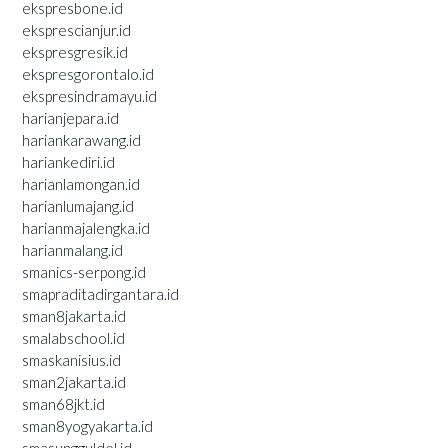
ekspresbone.id
eksprescianjur.id
ekspresgresik.id
ekspresgorontalo.id
ekspresindramayu.id
harianjepara.id
hariankarawang.id
hariankediri.id
harianlamongan.id
harianlumajang.id
harianmajalengka.id
harianmalang.id
smanics-serpong.id
smapraditadirgantara.id
sman8jakarta.id
smalabschool.id
smaskanisius.id
sman2jakarta.id
sman68jkt.id
sman8yogyakarta.id
smasungguldel.id