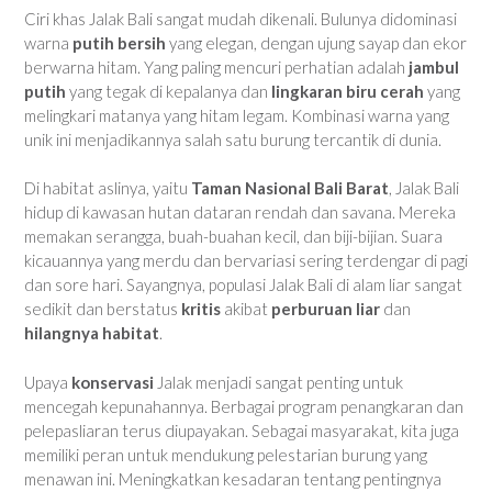
Ciri khas Jalak Bali sangat mudah dikenali. Bulunya didominasi
warna
putih bersih
yang elegan, dengan ujung sayap dan ekor
berwarna hitam. Yang paling mencuri perhatian adalah
jambul
putih
yang tegak di kepalanya dan
lingkaran biru cerah
yang
melingkari matanya yang hitam legam. Kombinasi warna yang
unik ini menjadikannya salah satu burung tercantik di dunia.
Di habitat aslinya, yaitu
Taman Nasional Bali Barat
, Jalak Bali
hidup di kawasan hutan dataran rendah dan savana. Mereka
memakan serangga, buah-buahan kecil, dan biji-bijian. Suara
kicauannya yang merdu dan bervariasi sering terdengar di pagi
dan sore hari. Sayangnya, populasi Jalak Bali di alam liar sangat
sedikit dan berstatus
kritis
akibat
perburuan liar
dan
hilangnya habitat
.
Upaya
konservasi
Jalak menjadi sangat penting untuk
mencegah kepunahannya. Berbagai program penangkaran dan
pelepasliaran terus diupayakan. Sebagai masyarakat, kita juga
memiliki peran untuk mendukung pelestarian burung yang
menawan ini. Meningkatkan kesadaran tentang pentingnya