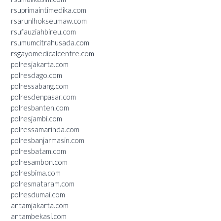
rsuprimaintimedika.com
rsarunlhokseumaw.com
rsufauziahbireu.com
rsumumcitrahusada.com
rsgayomedicalcentre.com
polresjakarta.com
polresdago.com
polressabang.com
polresdenpasar.com
polresbanten.com
polresjambi.com
polressamarinda.com
polresbanjarmasin.com
polresbatam.com
polresambon.com
polresbima.com
polresmataram.com
polresdumai.com
antamjakarta.com
antambekasi.com