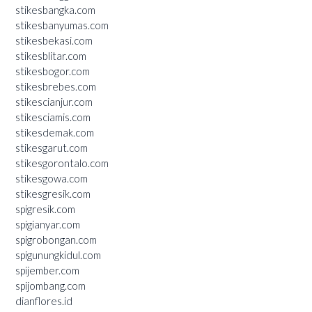
stikesbangka.com
stikesbanyumas.com
stikesbekasi.com
stikesblitar.com
stikesbogor.com
stikesbrebes.com
stikescianjur.com
stikesciamis.com
stikesdemak.com
stikesgarut.com
stikesgorontalo.com
stikesgowa.com
stikesgresik.com
spigresik.com
spigianyar.com
spigrobongan.com
spigunungkidul.com
spijember.com
spijombang.com
dianflores.id