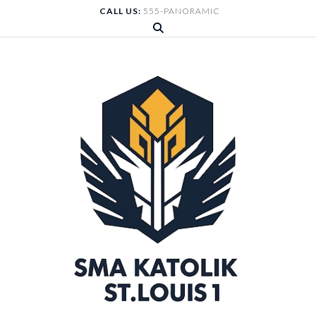
Skip
CALL US:
555-PANORAMIC
to
content