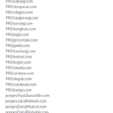
PRSIsabang.com
PRSIdenpasar.com
PRSIcilegon.com
PRSItangerang.com
PRSIserang.com
PRSIbengkulu.com
PRSIjogja.com
PRSIgorontalo.com
PRSIjambi.com
PRSIbandung.com
PRSIbekasi.com
PRSIbogor.com
PRSIcimahi.com
PRSIcirebon.com
PRSIdepok.com
PRSIsukabumi.com
PRSIbanjar.com
ponpesIhyaUlumuddin.com
ponpesJabalRahmah.com
ponpesDarulKhairat.com
ponpesDarulMuhsinin.com