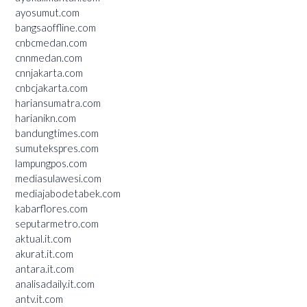
ayosumut.com
bangsaoffline.com
cnbcmedan.com
cnnmedan.com
cnnjakarta.com
cnbcjakarta.com
hariansumatra.com
harianikn.com
bandungtimes.com
sumutekspres.com
lampungpos.com
mediasulawesi.com
mediajabodetabek.com
kabarflores.com
seputarmetro.com
aktual.it.com
akurat.it.com
antara.it.com
analisadaily.it.com
antv.it.com