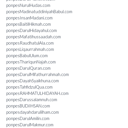
ponpesNurulHudas.com
ponpesMadinatuddiniyahBabul.com
ponpesInsanMadani.com
ponpesBaitilHikmah.com
ponpesDarulHidayahul.com
ponpesMafatihussaadah.com
ponpesRaudhatulAla.com
ponpesLiqaurrahmah.com
ponpesBabulUlum.com
ponpesThariqunNajah.com
ponpesDarulQuran.com
ponpesDarulMifathurrahmah.com
ponpesDayahSyaikhuna.com
ponpesTahfidzulQua.com
ponpesRAHMATULHIDAYAH.com
ponpesDarussalamnuh.com
ponpesBUDiIHSAN.com
ponpesdayahdarulilham.com
ponpesDarulAmilin.com
ponpesDarulMakmur.com