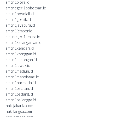
smpn1biora.id
smpnegeri1bobotsari.id
smpn1boyolali.id
smpn1gresik.id
smpn1jayapura.id
smpn1jember.id
smpnegeri1jepara.id
smpn1karanganyar.id
smpn1kendari.id
smpn1kranggan.id
smpn1lamongan.id
smpn1luwuk.id
smpn1madiun.id
smpn1manokwari.id
smpn1narmada.id
smpn1pacitan.id
smpn1padang.id
smpn1pailangga.id
haklijakarta.com
haklilangsa.com
haklisabang.com