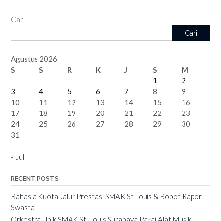
Cari
Cari
Agustus 2026
S
S
R
K
J
S
M
1
2
3
4
5
6
7
8
9
10
11
12
13
14
15
16
17
18
19
20
21
22
23
24
25
26
27
28
29
30
31
« Jul
RECENT POSTS
Rahasia Kuota Jalur Prestasi SMAK St Louis & Bobot Rapor
Swasta
Orkestra Unik SMAK St. Louis Surabaya Pakai Alat Musik