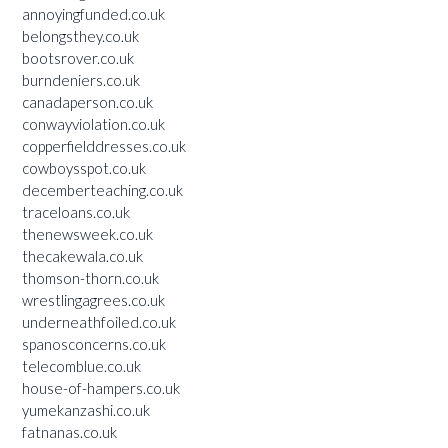
annoyingfunded.co.uk
belongsthey.co.uk
bootsrover.co.uk
burndeniers.co.uk
canadaperson.co.uk
conwayviolation.co.uk
copperfielddresses.co.uk
cowboysspot.co.uk
decemberteaching.co.uk
traceloans.co.uk
thenewsweek.co.uk
thecakewala.co.uk
thomson-thorn.co.uk
wrestlingagrees.co.uk
underneathfoiled.co.uk
spanosconcerns.co.uk
telecomblue.co.uk
house-of-hampers.co.uk
yumekanzashi.co.uk
fatnanas.co.uk