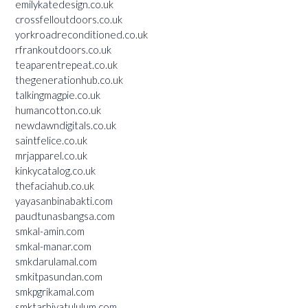
emilykatedesign.co.uk
crossfelloutdoors.co.uk
yorkroadreconditioned.co.uk
rfrankoutdoors.co.uk
teaparentrepeat.co.uk
thegenerationhub.co.uk
talkingmagpie.co.uk
humancotton.co.uk
newdawndigitals.co.uk
saintfelice.co.uk
mrjapparel.co.uk
kinkycatalog.co.uk
thefaciahub.co.uk
yayasanbinabakti.com
paudtunasbangsa.com
smkal-amin.com
smkal-manar.com
smkdarulamal.com
smkitpasundan.com
smkpgrikamal.com
smktarbiyatululum.com