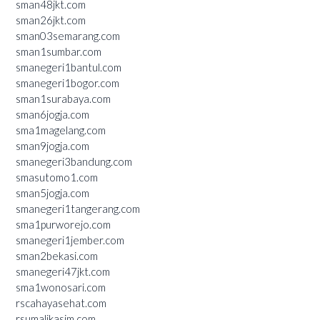
sman48jkt.com
sman26jkt.com
sman03semarang.com
sman1sumbar.com
smanegeri1bantul.com
smanegeri1bogor.com
sman1surabaya.com
sman6jogja.com
sma1magelang.com
sman9jogja.com
smanegeri3bandung.com
smasutomo1.com
sman5jogja.com
smanegeri1tangerang.com
sma1purworejo.com
smanegeri1jember.com
sman2bekasi.com
smanegeri47jkt.com
sma1wonosari.com
rscahayasehat.com
rsumalikasim.com