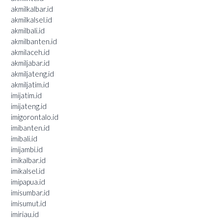
akmilkalbar.id
akmilkalsel.id
akmilbali.id
akmilbanten.id
akmilaceh.id
akmiljabar.id
akmiljateng.id
akmiljatim.id
imijatim.id
imijateng.id
imigorontalo.id
imibanten.id
imibali.id
imijambi.id
imikalbar.id
imikalsel.id
imipapua.id
imisumbar.id
imisumut.id
imiriau.id