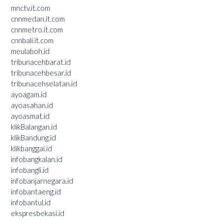
mnctv.it.com
cnnmedan.it.com
cnnmetro.it.com
cnnbali.it.com
meulaboh.id
tribunacehbarat.id
tribunacehbesar.id
tribunacehselatan.id
ayoagam.id
ayoasahan.id
ayoasmat.id
klikBalangan.id
klikBandung.id
klikbanggai.id
infobangkalan.id
infobangli.id
infobanjarnegara.id
infobantaeng.id
infobantul.id
ekspresbekasi.id