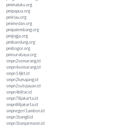
pmimaluku.org
pmipapua.org
pmiriau.org
pmimedan.org
pmipalembang.org
pmijogja.org
pmibandung.org
pmibogor.org
pmisurabaya.org
smpn2semarang.id
smpn4semarang.id
smpn14jkt.id
smpn2lumajang.id
smpn2sutojayan.id
smpn4blitar.id
smpn78jakarta.id
smpn88jakarta.id
smpnegeri1ambon.id
smpn1bangil.id
smpn1banjarmasin.id