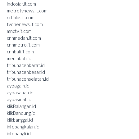
indosiar.it.com
metrotvnews.it.com
rctiplus.it.com
tvonenews.it.com
mnctv.it.com
cnnmedan.it.com
cnnmetro.it.com
cnnbali.it.com
meulaboh.id
tribunacehbarat.id
tribunacehbesar.id
tribunacehselatan.id
ayoagam.id
ayoasahan.id
ayoasmat.id
klikBalangan.id
klikBandung.id
klikbanggai.id
infobangkalan.id
infobangli.id