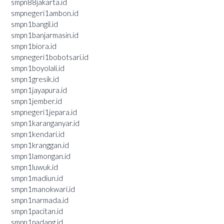
smpn88jakarta.id
smpnegeri1ambon.id
smpn1bangil.id
smpn1banjarmasin.id
smpn1biora.id
smpnegeri1bobotsari.id
smpn1boyolali.id
smpn1gresik.id
smpn1jayapura.id
smpn1jember.id
smpnegeri1jepara.id
smpn1karanganyar.id
smpn1kendari.id
smpn1kranggan.id
smpn1lamongan.id
smpn1luwuk.id
smpn1madiun.id
smpn1manokwari.id
smpn1narmada.id
smpn1pacitan.id
smpn1padang.id