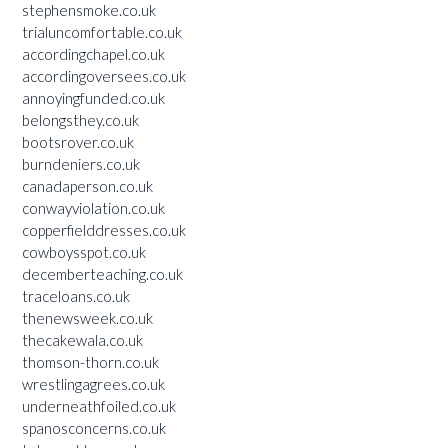
stephensmoke.co.uk
trialuncomfortable.co.uk
accordingchapel.co.uk
accordingoversees.co.uk
annoyingfunded.co.uk
belongsthey.co.uk
bootsrover.co.uk
burndeniers.co.uk
canadaperson.co.uk
conwayviolation.co.uk
copperfielddresses.co.uk
cowboysspot.co.uk
decemberteaching.co.uk
traceloans.co.uk
thenewsweek.co.uk
thecakewala.co.uk
thomson-thorn.co.uk
wrestlingagrees.co.uk
underneathfoiled.co.uk
spanosconcerns.co.uk