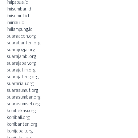
imipapua.id
imisumbar.id
imisumut.id
imiriau.id
imilampung.id
suaraaceh.org
suarabanten.org
suarajogja.org
suarajambi.org
suarajabar.org
suarajatim.org
suarajateng.org
suarariau.org
suarasumut.org
suarasumbar.org
suarasumsel.org
konibekasi.org
konibali.org
konibanten.org
konijabar.org
konijatim.org