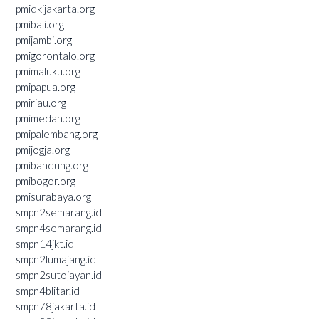
pmidkijakarta.org
pmibali.org
pmijambi.org
pmigorontalo.org
pmimaluku.org
pmipapua.org
pmiriau.org
pmimedan.org
pmipalembang.org
pmijogja.org
pmibandung.org
pmibogor.org
pmisurabaya.org
smpn2semarang.id
smpn4semarang.id
smpn14jkt.id
smpn2lumajang.id
smpn2sutojayan.id
smpn4blitar.id
smpn78jakarta.id