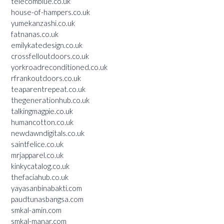
telecomblue.co.uk
house-of-hampers.co.uk
yumekanzashi.co.uk
fatnanas.co.uk
emilykatedesign.co.uk
crossfelloutdoors.co.uk
yorkroadreconditioned.co.uk
rfrankoutdoors.co.uk
teaparentrepeat.co.uk
thegenerationhub.co.uk
talkingmagpie.co.uk
humancotton.co.uk
newdawndigitals.co.uk
saintfelice.co.uk
mrjapparel.co.uk
kinkycatalog.co.uk
thefaciahub.co.uk
yayasanbinabakti.com
paudtunasbangsa.com
smkal-amin.com
smkal-manar.com