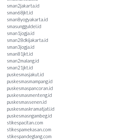
sman2jakarta.id
sman68jkt.id
sman8yogyakarta.id
smasungguldel.id
sman1jogja.id
sman28dkijakarta.id
sman3jogja.id
sman81jkt.id
sman2malang.id
sman21jkt.id
puskesmasjakut.id
puskesmasmampang.id
puskesmaspancoran.id
puskesmasmenteng.id
puskesmassenen.id
puskesmaskramatjati.id
puskesmasngambeg.id
stikespacitan.com
stikespamekasan.com
stikespandeglang.com