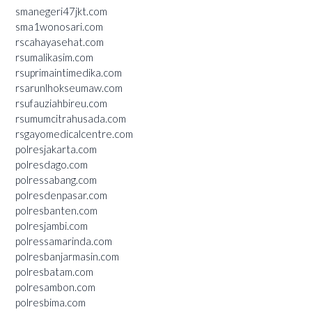
smanegeri47jkt.com
sma1wonosari.com
rscahayasehat.com
rsumalikasim.com
rsuprimaintimedika.com
rsarunlhokseumaw.com
rsufauziahbireu.com
rsumumcitrahusada.com
rsgayomedicalcentre.com
polresjakarta.com
polresdago.com
polressabang.com
polresdenpasar.com
polresbanten.com
polresjambi.com
polressamarinda.com
polresbanjarmasin.com
polresbatam.com
polresambon.com
polresbima.com