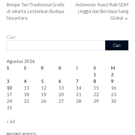
navigation
Belajar Tari Tradisional Gratis
Indonesia: Kunci Raih SDM
di Jakarta, Lestarikan Budaya
Unggul dan Berdaya Saing
Nusantara
Global
→
Cari
Cari
Agustus 2026
S
S
R
K
J
S
M
1
2
3
4
5
6
7
8
9
10
11
12
13
14
15
16
17
18
19
20
21
22
23
24
25
26
27
28
29
30
31
« Jul
RECENT POSTS