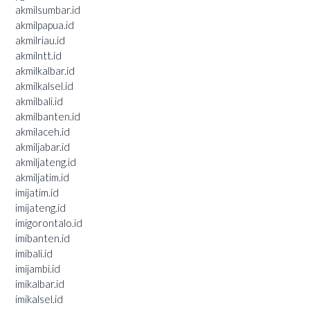
akmilsumbar.id
akmilpapua.id
akmilriau.id
akmilntt.id
akmilkalbar.id
akmilkalsel.id
akmilbali.id
akmilbanten.id
akmilaceh.id
akmiljabar.id
akmiljateng.id
akmiljatim.id
imijatim.id
imijateng.id
imigorontalo.id
imibanten.id
imibali.id
imijambi.id
imikalbar.id
imikalsel.id