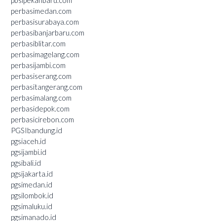
perbasimedan.com
perbasisurabaya.com
perbasibanjarbaru.com
perbasiblitar.com
perbasimagelang.com
perbasijambi.com
perbasiserang.com
perbasitangerang.com
perbasimalang.com
perbasidepok.com
perbasicirebon.com
PGSIbandung.id
pgsiaceh.id
pgsijambi.id
pgsibali.id
pgsijakarta.id
pgsimedan.id
pgsilombok.id
pgsimaluku.id
pgsimanado.id