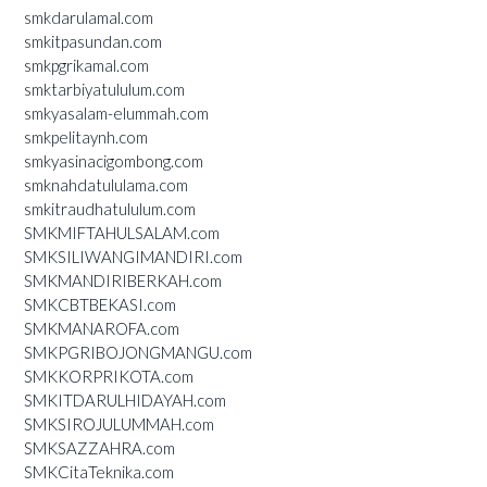
smkdarulamal.com
smkitpasundan.com
smkpgrikamal.com
smktarbiyatululum.com
smkyasalam-elummah.com
smkpelitaynh.com
smkyasinacigombong.com
smknahdatululama.com
smkitraudhatululum.com
SMKMIFTAHULSALAM.com
SMKSILIWANGIMANDIRI.com
SMKMANDIRIBERKAH.com
SMKCBTBEKASI.com
SMKMANAROFA.com
SMKPGRIBOJONGMANGU.com
SMKKORPRIKOTA.com
SMKITDARULHIDAYAH.com
SMKSIROJULUMMAH.com
SMKSAZZAHRA.com
SMKCitaTeknika.com