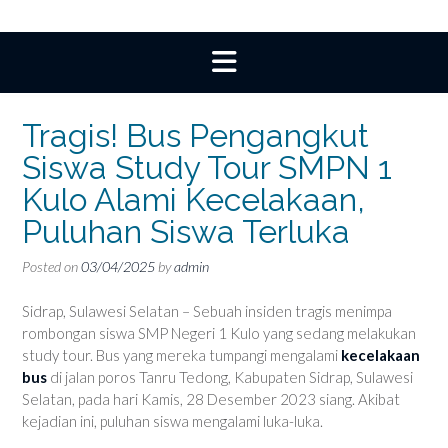
Tragis! Bus Pengangkut
Siswa Study Tour SMPN 1
Kulo Alami Kecelakaan,
Puluhan Siswa Terluka
Posted on
03/04/2025
by
admin
Sidrap, Sulawesi Selatan – Sebuah insiden tragis menimpa
rombongan siswa SMP Negeri 1 Kulo yang sedang melakukan
study tour. Bus yang mereka tumpangi mengalami
kecelakaan
bus
di jalan poros Tanru Tedong, Kabupaten Sidrap, Sulawesi
Selatan, pada hari Kamis, 28 Desember 2023 siang. Akibat
kejadian ini, puluhan siswa mengalami luka-luka.