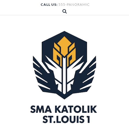
Skip
CALL US:
555-PANORAMIC
to
content