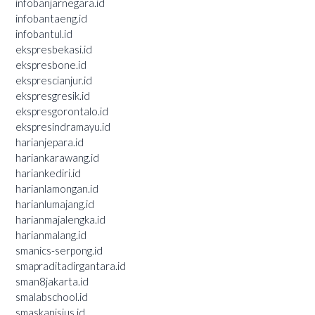
infobanjarnegara.id
infobantaeng.id
infobantul.id
ekspresbekasi.id
ekspresbone.id
eksprescianjur.id
ekspresgresik.id
ekspresgorontalo.id
ekspresindramayu.id
harianjepara.id
hariankarawang.id
hariankediri.id
harianlamongan.id
harianlumajang.id
harianmajalengka.id
harianmalang.id
smanics-serpong.id
smapraditadirgantara.id
sman8jakarta.id
smalabschool.id
smaskanisius.id