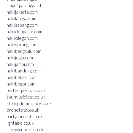
smpn1pailangga.id
haklijakarta.com
haklilangsa.com
haklisabang.com
haklidenpasar.com
haklicilegon.com
hakliserang.com
haklibengkulu.com
haklijogja.com
haklijambi.com
haklibandung.com
haklibekasi.com
haklibogor.com
perfectperson.co.uk
tourmusicfest.co.uk
strongdemocracy.co.uk
dronetotal.co.uk
partycurrent.co.uk
lightalso.co.uk
sleepyguards.co.uk