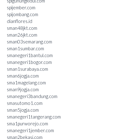
spigunungkidul.com
spijember.com
spijombang.com
dianflores.id
sman48jkt.com
sman26jkt.com
sman03semarang.com
sman1sumbar.com
smanegeri1bantul.com
smanegeri1bogor.com
sman1surabaya.com
sman6jogja.com
sma1magelang.com
sman9jogja.com
smanegeri3bandung.com
smasutomo1.com
sman5jogja.com
smanegeri1tangerang.com
sma1purworejo.com
smanegeri1jember.com
sman2bekasi.com