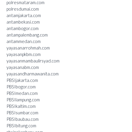
polresmataram.com
polresdumai.com
antamjakarta.com
antambekasi.com
antambogor.com
antampalembang.com
antammedan.com
yayasanarrohmah.com
yayasanpkbm.com
yayasanmambaulirsyad.com
yayasanabm.com
yayasandharmawanita.com
PBSIjakarta.com
PBSIbogor.com
PBSImedan.com
PBSIlampung.com
PBSIkaltim.com
PBSIsumbar.com
PBSIbaubau.com
PBSIbitung.com
pbsipekanbaru.com