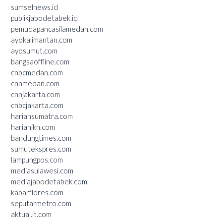
sumselnews.id
publikjabodetabek.id
pemudapancasilamedan.com
ayokalimantan.com
ayosumut.com
bangsaoffline.com
cnbcmedan.com
cnnmedan.com
cnnjakarta.com
cnbcjakarta.com
hariansumatra.com
harianikn.com
bandungtimes.com
sumutekspres.com
lampungpos.com
mediasulawesi.com
mediajabodetabek.com
kabarflores.com
seputarmetro.com
aktual.it.com