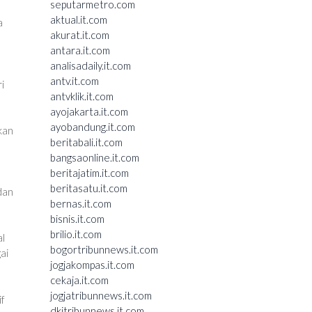
seputarmetro.com
aktual.it.com
a
akurat.it.com
antara.it.com
analisadaily.it.com
antv.it.com
i
antvklik.it.com
ayojakarta.it.com
ayobandung.it.com
kan
beritabali.it.com
bangsaonline.it.com
beritajatim.it.com
beritasatu.it.com
dan
bernas.it.com
bisnis.it.com
brilio.it.com
al
bogortribunnews.it.com
ai
jogjakompas.it.com
cekaja.it.com
jogjatribunnews.it.com
if
dkitribunnews.it.com