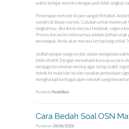
waktu belajar mereka dengan jauh lebih singkat n
Penerapan metode ini pun sangat fleksibel. Anda 
sendiri di depan cermin. Cobalah untuk memecah to
langkahnya. Jika Anda merasa terjebak, segera k
Proses iterasi ini sebenarnya adalah latihan otak
menumpuk, Anda akan merasa tertantang untuk “me
Jadilah pelajar yang cerdas dalam mengelola wakt
lebih efektif. Dengan memahami konsep secara utuh
menjaga kesehatan mental agar tetap stabil. Ingat
teknik ini mulai hari ini dan rasakan perbedaan s
menghadapi berbagai ujian sekolah yang menantan
Posted in
Pendidikan
Cara Bedah Soal OSN Mat
Posted on
28/06/2026