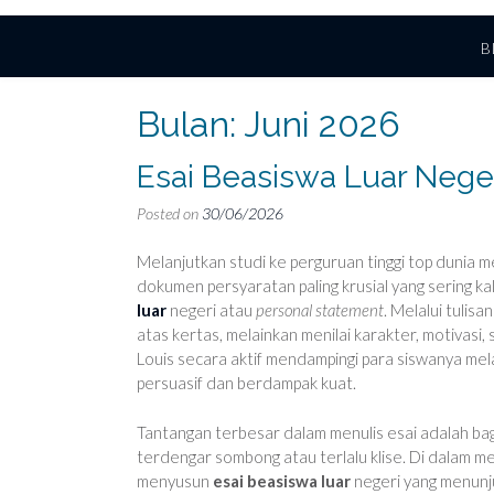
B
Bulan:
Juni 2026
Esai Beasiswa Luar Neger
Posted on
30/06/2026
Melanjutkan studi ke perguruan tinggi top dunia m
dokumen persyaratan paling krusial yang sering k
luar
negeri atau
personal statement
. Melalui tulis
atas kertas, melainkan menilai karakter, motivasi,
Louis secara aktif mendampingi para siswanya mel
persuasif dan berdampak kuat.
Tantangan terbesar dalam menulis esai adalah bag
terdengar sombong atau terlalu klise. Di dalam 
menyusun
esai beasiswa luar
negeri yang menunju