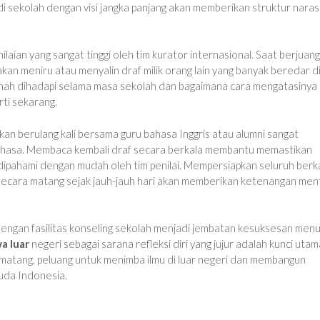
 sekolah dengan visi jangka panjang akan memberikan struktur naras
ilaian yang sangat tinggi oleh tim kurator internasional. Saat berjuang
akan meniru atau menyalin draf milik orang lain yang banyak beredar d
rnah dihadapi selama masa sekolah dan bagaimana cara mengatasinya
ti sekarang.
kan berulang kali bersama guru bahasa Inggris atau alumni sangat
bahasa. Membaca kembali draf secara berkala membantu memastikan
dipahami dengan mudah oleh tim penilai. Mempersiapkan seluruh berk
secara matang sejak jauh-jauh hari akan memberikan ketenangan men
 dengan fasilitas konseling sekolah menjadi jembatan kesuksesan menu
a luar
negeri sebagai sarana refleksi diri yang jujur adalah kunci utam
matang, peluang untuk menimba ilmu di luar negeri dan membangun
muda Indonesia.