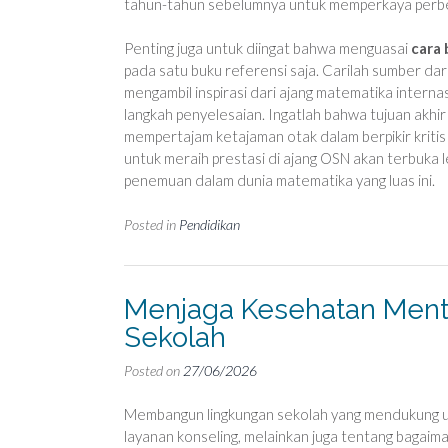
tahun-tahun sebelumnya untuk memperkaya perb
Penting juga untuk diingat bahwa menguasai
cara 
pada satu buku referensi saja. Carilah sumber dari
mengambil inspirasi dari ajang matematika interna
langkah penyelesaian. Ingatlah bahwa tujuan akhi
mempertajam ketajaman otak dalam berpikir kritis 
untuk meraih prestasi di ajang OSN akan terbuka le
penemuan dalam dunia matematika yang luas ini.
Posted in
Pendidikan
Menjaga Kesehatan Mental
Sekolah
Posted on
27/06/2026
Membangun lingkungan sekolah yang mendukung 
layanan konseling, melainkan juga tentang bagaiman