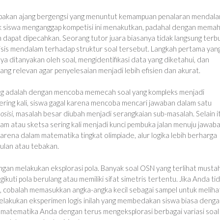
upakan ajang bergengsi yang menuntut kemampuan penalaran mendal
k siswa menganggap kompetisi ini menakutkan, padahal dengan mema
n dapat dipecahkan. Seorang tutor juara biasanya tidak langsung terb
isis mendalam terhadap struktur soal tersebut. Langkah pertama yan
a ditanyakan oleh soal, mengidentifikasi data yang diketahui, dan
 relevan agar penyelesaian menjadi lebih efisien dan akurat.
ang adalah dengan mencoba memecah soal yang kompleks menjadi
Sering kali, siswa gagal karena mencoba mencari jawaban dalam satu
sisi
, masalah besar diubah menjadi serangkaian sub-masalah. Selain i
ram atau sketsa sering kali menjadi kunci pembuka jalan menuju jawaba
rena dalam matematika tingkat olimpiade, alur logika lebih berharga
tulan atau tebakan.
ngan melakukan eksplorasi pola. Banyak soal OSN yang terlihat mustah
ti pola berulang atau memiliki sifat simetris tertentu. Jika Anda ti
, cobalah memasukkan angka-angka kecil sebagai sampel untuk meliha
elakukan eksperimen logis inilah yang membedakan siswa biasa deng
ng matematika Anda dengan terus mengeksplorasi berbagai variasi soal