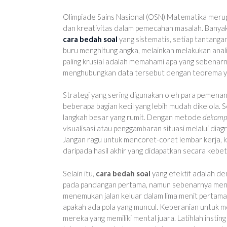
Olimpiade Sains Nasional (OSN) Matematika mer
dan kreativitas dalam pemecahan masalah. Banya
cara bedah soal
yang sistematis, setiap tantanga
buru menghitung angka, melainkan melakukan anal
paling krusial adalah memahami apa yang sebenarny
menghubungkan data tersebut dengan teorema yang
Strategi yang sering digunakan oleh para pemen
beberapa bagian kecil yang lebih mudah dikelola. 
langkah besar yang rumit. Dengan metode
dekompo
visualisasi atau penggambaran situasi melalui diag
Jangan ragu untuk mencoret-coret lembar kerja, ka
daripada hasil akhir yang didapatkan secara kebe
Selain itu,
cara bedah soal
yang efektif adalah de
pada pandangan pertama, namun sebenarnya mengiku
menemukan jalan keluar dalam lima menit pertama
apakah ada pola yang muncul. Keberanian untuk m
mereka yang memiliki mental juara. Latihlah insti