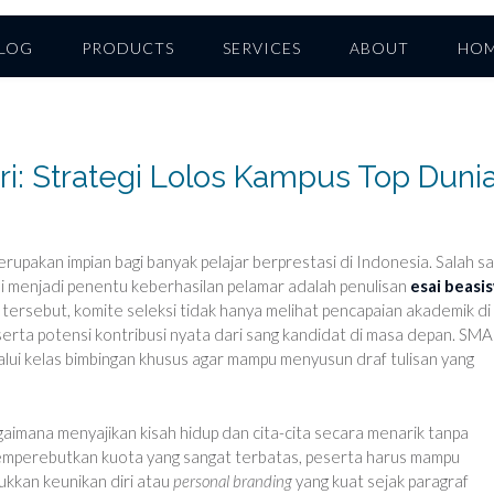
LOG
PRODUCTS
SERVICES
ABOUT
HO
i: Strategi Lolos Kampus Top Duni
erupakan impian bagi banyak pelajar berprestasi di Indonesia. Salah s
ali menjadi penentu keberhasilan pelamar adalah penulisan
esai beasi
an tersebut, komite seleksi tidak hanya melihat pencapaian akademik di
 serta potensi kontribusi nyata dari sang kandidat di masa depan. SMA 
alui kelas bimbingan khusus agar mampu menyusun draf tulisan yang
aimana menyajikan kisah hidup dan cita-cita secara menarik tanpa
memperebutkan kuota yang sangat terbatas, peserta harus mampu
kkan keunikan diri atau
personal branding
yang kuat sejak paragraf