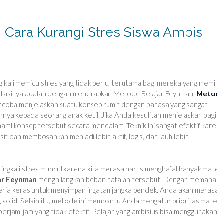
 Cara Kurangi Stres Siswa Ambis
 kali memicu stres yang tidak perlu, terutama bagi mereka yang memili
engatasinya adalah dengan menerapkan Metode Belajar Feynman.
Meto
ncoba menjelaskan suatu konsep rumit dengan bahasa yang sangat
ya kepada seorang anak kecil. Jika Anda kesulitan menjelaskan bag
ami konsep tersebut secara mendalam. Teknik ini sangat efektif kar
if dan membosankan menjadi lebih aktif, logis, dan jauh lebih
ingkali stres muncul karena kita merasa harus menghafal banyak mate
ar Feynman
menghilangkan beban hafalan tersebut. Dengan memaha
bekerja keras untuk menyimpan ingatan jangka pendek. Anda akan meras
 solid. Selain itu, metode ini membantu Anda mengatur prioritas mater
 berjam-jam yang tidak efektif. Pelajar yang ambisius bisa menggunakan