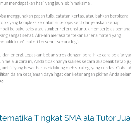
amun mendapatkan hasil yang jauh lebih maksimal.
bisa menggunakan papan tulis, catatan kertas, atau bahkan berbicara
pik yang kompleks ke dalam sub-topik kecil dan jelaskan setiap
embali ke buku teks atau sumber referensi untuk memperjelas pemah
 yang sangat sehat. Alih-alih merasa tertekan karena materi yang
naklukkan” materi tersebut secara logis.
u dan energi. Lepaskan beban stres dengan beralih ke cara belajar ya
 melalui cara ini, Anda tidak hanya sukses secara akademik tetapi ju
, ambisi yang besar harus didukung oleh strategi yang cerdas. Cobala
ignifikan dalam ketajaman daya ingat dan ketenangan pikiran Anda sela
g.
ematika Tingkat SMA ala Tutor Jua