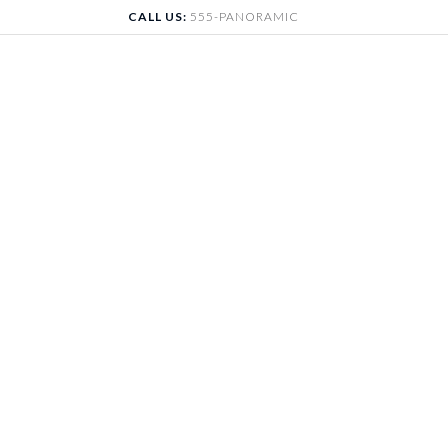
Skip
CALL US:
555-PANORAMIC
to
content