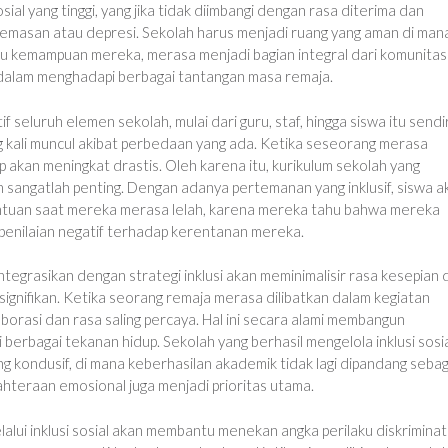
al yang tinggi, yang jika tidak diimbangi dengan rasa diterima dan
cemasan atau depresi. Sekolah harus menjadi ruang yang aman di man
au kemampuan mereka, merasa menjadi bagian integral dari komunitas
n dalam menghadapi berbagai tantangan masa remaja.
tif seluruh elemen sekolah, mulai dari guru, staf, hingga siswa itu sendir
 kali muncul akibat perbedaan yang ada. Ketika seseorang merasa
up akan meningkat drastis. Oleh karena itu, kurikulum sekolah yang
n sangatlah penting. Dengan adanya pertemanan yang inklusif, siswa a
antuan saat mereka merasa lelah, karena mereka tahu bahwa mereka
 penilaian negatif terhadap kerentanan mereka.
ntegrasikan dengan strategi inklusi akan meminimalisir rasa kesepian 
signifikan. Ketika seorang remaja merasa dilibatkan dalam kegiatan
borasi dan rasa saling percaya. Hal ini secara alami membangun
erbagai tekanan hidup. Sekolah yang berhasil mengelola inklusi sosi
g kondusif, di mana keberhasilan akademik tidak lagi dipandang sebag
ahteraan emosional juga menjadi prioritas utama.
alui inklusi sosial akan membantu menekan angka perilaku diskriminat