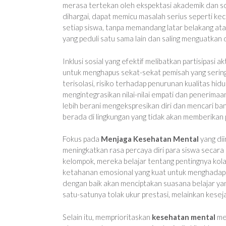
merasa tertekan oleh ekspektasi akademik dan sosi
dihargai, dapat memicu masalah serius seperti ke
setiap siswa, tanpa memandang latar belakang at
yang peduli satu sama lain dan saling menguatka
Inklusi sosial yang efektif melibatkan partisipasi ak
untuk menghapus sekat-sekat pemisah yang sering
terisolasi, risiko terhadap penurunan kualitas hid
mengintegrasikan nilai-nilai empati dan penerimaa
lebih berani mengekspresikan diri dan mencari b
berada di lingkungan yang tidak akan memberikan
Fokus pada
Menjaga Kesehatan Mental
yang dii
meningkatkan rasa percaya diri para siswa secara 
kelompok, mereka belajar tentang pentingnya kola
ketahanan emosional yang kuat untuk menghadapi b
dengan baik akan menciptakan suasana belajar yan
satu-satunya tolak ukur prestasi, melainkan kesej
Selain itu, memprioritaskan
kesehatan mental
mel