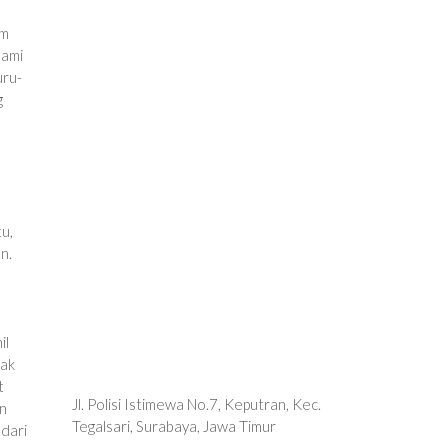
am
hami
uru-
g
tu,
n.
il
dak
t
Jl. Polisi Istimewa No.7, Keputran, Kec.
an
Tegalsari, Surabaya, Jawa Timur
 dari