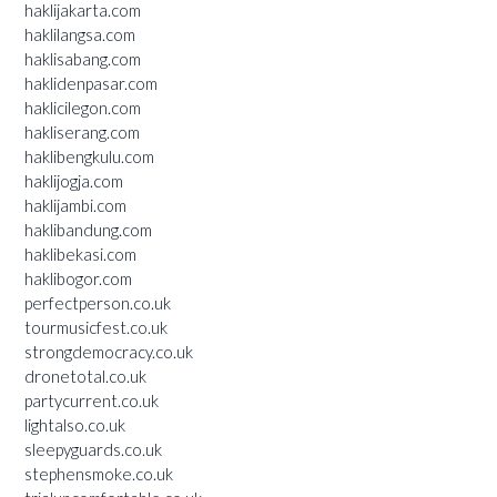
haklijakarta.com
haklilangsa.com
haklisabang.com
haklidenpasar.com
haklicilegon.com
hakliserang.com
haklibengkulu.com
haklijogja.com
haklijambi.com
haklibandung.com
haklibekasi.com
haklibogor.com
perfectperson.co.uk
tourmusicfest.co.uk
strongdemocracy.co.uk
dronetotal.co.uk
partycurrent.co.uk
lightalso.co.uk
sleepyguards.co.uk
stephensmoke.co.uk