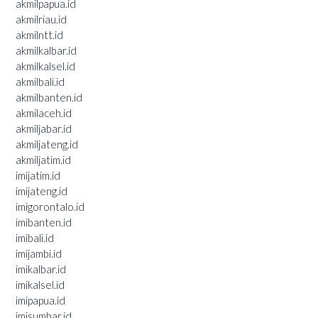
akmilpapua.id
akmilriau.id
akmilntt.id
akmilkalbar.id
akmilkalsel.id
akmilbali.id
akmilbanten.id
akmilaceh.id
akmiljabar.id
akmiljateng.id
akmiljatim.id
imijatim.id
imijateng.id
imigorontalo.id
imibanten.id
imibali.id
imijambi.id
imikalbar.id
imikalsel.id
imipapua.id
imisumbar.id