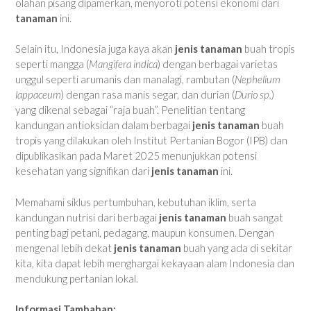
olahan pisang dipamerkan, menyoroti potensi ekonomi dari
tanaman
ini.
Selain itu, Indonesia juga kaya akan
jenis tanaman
buah tropis
seperti mangga (
Mangifera indica
) dengan berbagai varietas
unggul seperti arumanis dan manalagi, rambutan (
Nephelium
lappaceum
) dengan rasa manis segar, dan durian (
Durio sp.
)
yang dikenal sebagai “raja buah”. Penelitian tentang
kandungan antioksidan dalam berbagai
jenis tanaman
buah
tropis yang dilakukan oleh Institut Pertanian Bogor (IPB) dan
dipublikasikan pada Maret 2025 menunjukkan potensi
kesehatan yang signifikan dari
jenis tanaman
ini.
Memahami siklus pertumbuhan, kebutuhan iklim, serta
kandungan nutrisi dari berbagai
jenis tanaman
buah sangat
penting bagi petani, pedagang, maupun konsumen. Dengan
mengenal lebih dekat
jenis tanaman
buah yang ada di sekitar
kita, kita dapat lebih menghargai kekayaan alam Indonesia dan
mendukung pertanian lokal.
Informasi Tambahan: