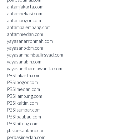
antamjakarta.com
antambekasi.com
antambogor.com
antampalembang.com
antammedan.com
yayasanarrohmah.com
yayasanpkbm.com
yayasanmambaulirsyad.com
yayasanabm.com
yayasandharmawanita.com
PBSIjakarta.com
PBSIbogor.com
PBSImedan.com
PBSIlampung.com
PBSIkaltim.com
PBSIsumbar.com
PBSIbaubau.com
PBSIbitung.com
pbsipekanbaru.com
perbasimedan.com