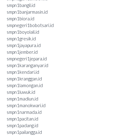
smpn1bangil.id
smpn1banjarmasin.id
smpn1biora.id
smpnegeri1bobotsari.id
smpn1boyolali.id
smpn1gresik.id
smpn1jayapura.id
smpn1jember.id
smpnegeri1jepara.id
smpn1karanganyar.id
smpn1kendari.id
smpn1kranggan.id
smpn1lamongan.id
smpn1luwuk.id
smpn1madiun.id
smpn1manokwari.id
smpn1narmada.id
smpn1pacitan.id
smpn1padang.id
smpn1pailangga.id