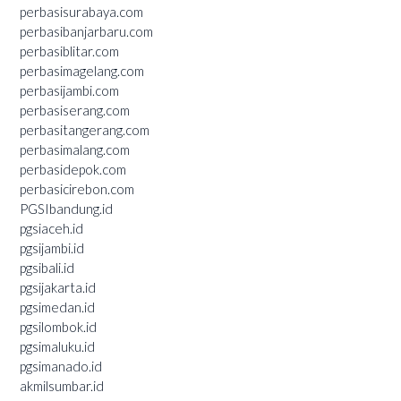
perbasisurabaya.com
perbasibanjarbaru.com
perbasiblitar.com
perbasimagelang.com
perbasijambi.com
perbasiserang.com
perbasitangerang.com
perbasimalang.com
perbasidepok.com
perbasicirebon.com
PGSIbandung.id
pgsiaceh.id
pgsijambi.id
pgsibali.id
pgsijakarta.id
pgsimedan.id
pgsilombok.id
pgsimaluku.id
pgsimanado.id
akmilsumbar.id