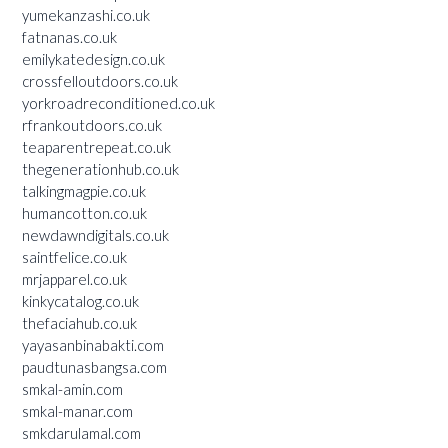
yumekanzashi.co.uk
fatnanas.co.uk
emilykatedesign.co.uk
crossfelloutdoors.co.uk
yorkroadreconditioned.co.uk
rfrankoutdoors.co.uk
teaparentrepeat.co.uk
thegenerationhub.co.uk
talkingmagpie.co.uk
humancotton.co.uk
newdawndigitals.co.uk
saintfelice.co.uk
mrjapparel.co.uk
kinkycatalog.co.uk
thefaciahub.co.uk
yayasanbinabakti.com
paudtunasbangsa.com
smkal-amin.com
smkal-manar.com
smkdarulamal.com