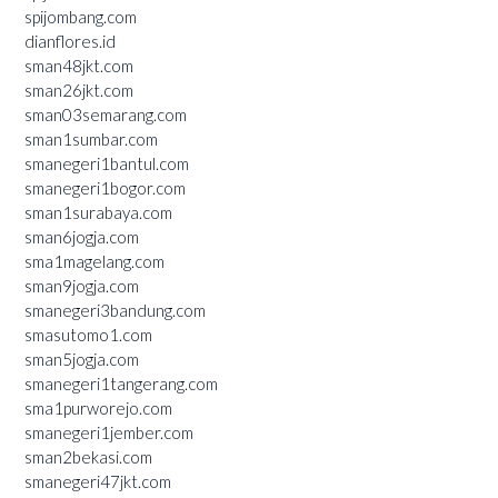
spijombang.com
dianflores.id
sman48jkt.com
sman26jkt.com
sman03semarang.com
sman1sumbar.com
smanegeri1bantul.com
smanegeri1bogor.com
sman1surabaya.com
sman6jogja.com
sma1magelang.com
sman9jogja.com
smanegeri3bandung.com
smasutomo1.com
sman5jogja.com
smanegeri1tangerang.com
sma1purworejo.com
smanegeri1jember.com
sman2bekasi.com
smanegeri47jkt.com