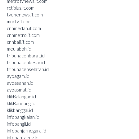
metrotvnews.it.com
rctiplus.it.com
tvonenews.it.com
mnctv.it.com
cnnmedan.it.com
cnnmetro.it.com
cnnbali.it.com
meulaboh.id
tribunacehbarat.id
tribunacehbesar.id
tribunacehselatan.id
ayoagam.id
ayoasahan.id
ayoasmat.id
klikBalangan.id
klikBandung.id
klikbanggai.id
infobangkalan.id
infobangli.id
infobanjarnegara.id
infobantaeng.id