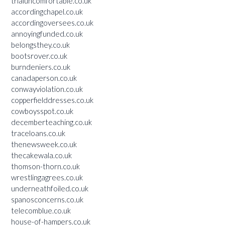
trialuncomfortable.co.uk
accordingchapel.co.uk
accordingoversees.co.uk
annoyingfunded.co.uk
belongsthey.co.uk
bootsrover.co.uk
burndeniers.co.uk
canadaperson.co.uk
conwayviolation.co.uk
copperfielddresses.co.uk
cowboysspot.co.uk
decemberteaching.co.uk
traceloans.co.uk
thenewsweek.co.uk
thecakewala.co.uk
thomson-thorn.co.uk
wrestlingagrees.co.uk
underneathfoiled.co.uk
spanosconcerns.co.uk
telecomblue.co.uk
house-of-hampers.co.uk