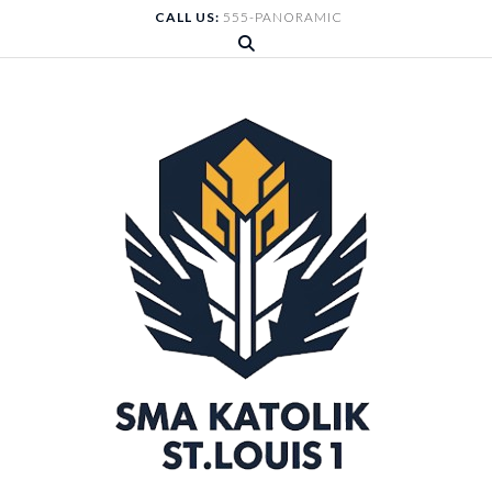
Skip
CALL US:
555-PANORAMIC
to
content