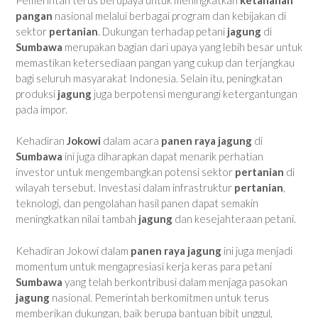
pangan
nasional melalui berbagai program dan kebijakan di
sektor
pertanian
. Dukungan terhadap petani
jagung
di
Sumbawa
merupakan bagian dari upaya yang lebih besar untuk
memastikan ketersediaan pangan yang cukup dan terjangkau
bagi seluruh masyarakat Indonesia. Selain itu, peningkatan
produksi
jagung
juga berpotensi mengurangi ketergantungan
pada impor.
Kehadiran
Jokowi
dalam acara
panen raya jagung
di
Sumbawa
ini juga diharapkan dapat menarik perhatian
investor untuk mengembangkan potensi sektor
pertanian
di
wilayah tersebut. Investasi dalam infrastruktur
pertanian
,
teknologi, dan pengolahan hasil panen dapat semakin
meningkatkan nilai tambah
jagung
dan kesejahteraan petani.
Kehadiran Jokowi dalam
panen raya jagung
ini juga menjadi
momentum untuk mengapresiasi kerja keras para petani
Sumbawa
yang telah berkontribusi dalam menjaga pasokan
jagung
nasional. Pemerintah berkomitmen untuk terus
memberikan dukungan, baik berupa bantuan bibit unggul,