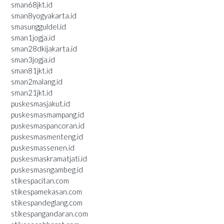
sman68jkt.id
sman8yogyakarta.id
smasungguldel.id
sman1jogja.id
sman28dkijakarta.id
sman3jogja.id
sman81jkt.id
sman2malang.id
sman21jkt.id
puskesmasjakut.id
puskesmasmampang.id
puskesmaspancoran.id
puskesmasmenteng.id
puskesmassenen.id
puskesmaskramatjati.id
puskesmasngambeg.id
stikespacitan.com
stikespamekasan.com
stikespandeglang.com
stikespangandaran.com