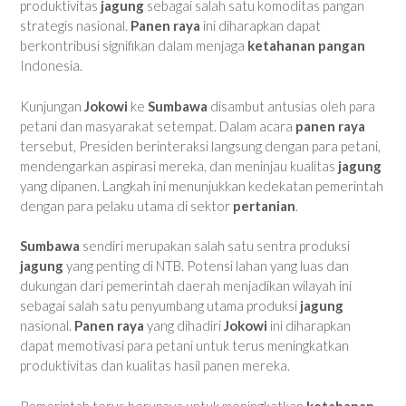
produktivitas
jagung
sebagai salah satu komoditas pangan
strategis nasional.
Panen raya
ini diharapkan dapat
berkontribusi signifikan dalam menjaga
ketahanan pangan
Indonesia.
Kunjungan
Jokowi
ke
Sumbawa
disambut antusias oleh para
petani dan masyarakat setempat. Dalam acara
panen raya
tersebut, Presiden berinteraksi langsung dengan para petani,
mendengarkan aspirasi mereka, dan meninjau kualitas
jagung
yang dipanen. Langkah ini menunjukkan kedekatan pemerintah
dengan para pelaku utama di sektor
pertanian
.
Sumbawa
sendiri merupakan salah satu sentra produksi
jagung
yang penting di NTB. Potensi lahan yang luas dan
dukungan dari pemerintah daerah menjadikan wilayah ini
sebagai salah satu penyumbang utama produksi
jagung
nasional.
Panen raya
yang dihadiri
Jokowi
ini diharapkan
dapat memotivasi para petani untuk terus meningkatkan
produktivitas dan kualitas hasil panen mereka.
Pemerintah terus berupaya untuk meningkatkan
ketahanan