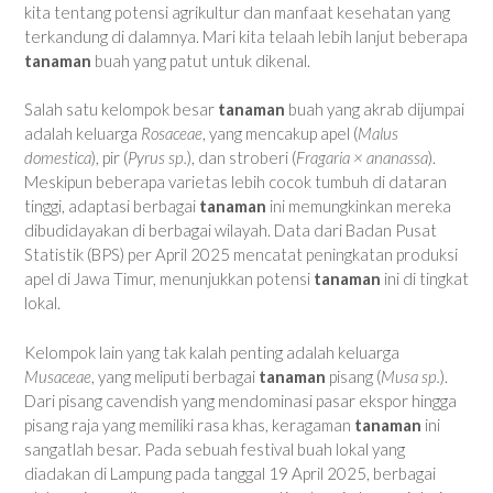
kita tentang potensi agrikultur dan manfaat kesehatan yang
terkandung di dalamnya. Mari kita telaah lebih lanjut beberapa
tanaman
buah yang patut untuk dikenal.
Salah satu kelompok besar
tanaman
buah yang akrab dijumpai
adalah keluarga
Rosaceae
, yang mencakup apel (
Malus
domestica
), pir (
Pyrus sp.
), dan stroberi (
Fragaria × ananassa
).
Meskipun beberapa varietas lebih cocok tumbuh di dataran
tinggi, adaptasi berbagai
tanaman
ini memungkinkan mereka
dibudidayakan di berbagai wilayah. Data dari Badan Pusat
Statistik (BPS) per April 2025 mencatat peningkatan produksi
apel di Jawa Timur, menunjukkan potensi
tanaman
ini di tingkat
lokal.
Kelompok lain yang tak kalah penting adalah keluarga
Musaceae
, yang meliputi berbagai
tanaman
pisang (
Musa sp.
).
Dari pisang cavendish yang mendominasi pasar ekspor hingga
pisang raja yang memiliki rasa khas, keragaman
tanaman
ini
sangatlah besar. Pada sebuah festival buah lokal yang
diadakan di Lampung pada tanggal 19 April 2025, berbagai