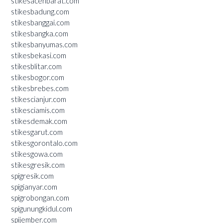
stikesacehbarat.com
stikesbadung.com
stikesbanggai.com
stikesbangka.com
stikesbanyumas.com
stikesbekasi.com
stikesblitar.com
stikesbogor.com
stikesbrebes.com
stikescianjur.com
stikesciamis.com
stikesdemak.com
stikesgarut.com
stikesgorontalo.com
stikesgowa.com
stikesgresik.com
spigresik.com
spigianyar.com
spigrobongan.com
spigunungkidul.com
spijember.com