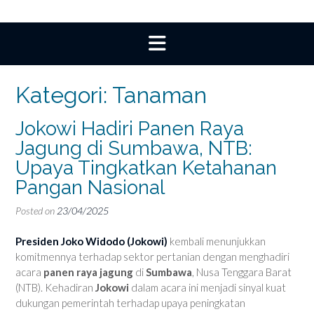
Kategori:
Tanaman
Jokowi Hadiri Panen Raya
Jagung di Sumbawa, NTB:
Upaya Tingkatkan Ketahanan
Pangan Nasional
Posted on
23/04/2025
Presiden Joko Widodo (Jokowi)
kembali menunjukkan
komitmennya terhadap sektor pertanian dengan menghadiri
acara
panen raya jagung
di
Sumbawa
, Nusa Tenggara Barat
(NTB). Kehadiran
Jokowi
dalam acara ini menjadi sinyal kuat
dukungan pemerintah terhadap upaya peningkatan