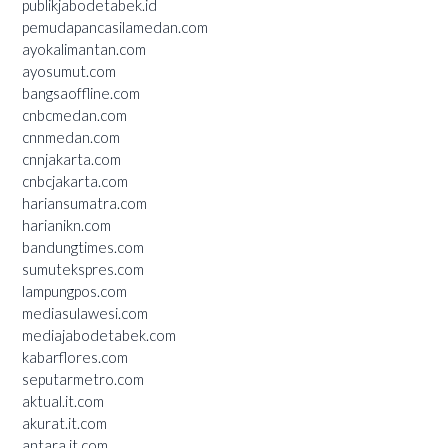
publikjabodetabek.id
pemudapancasilamedan.com
ayokalimantan.com
ayosumut.com
bangsaoffline.com
cnbcmedan.com
cnnmedan.com
cnnjakarta.com
cnbcjakarta.com
hariansumatra.com
harianikn.com
bandungtimes.com
sumutekspres.com
lampungpos.com
mediasulawesi.com
mediajabodetabek.com
kabarflores.com
seputarmetro.com
aktual.it.com
akurat.it.com
antara.it.com