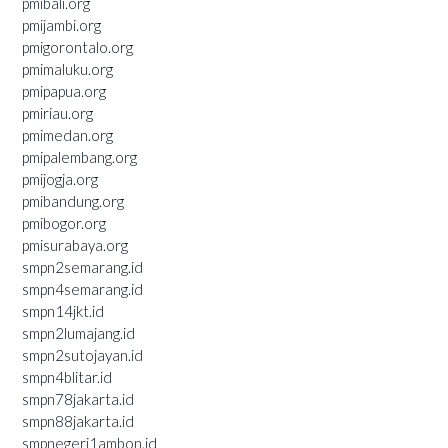
pmibali.org
pmijambi.org
pmigorontalo.org
pmimaluku.org
pmipapua.org
pmiriau.org
pmimedan.org
pmipalembang.org
pmijogja.org
pmibandung.org
pmibogor.org
pmisurabaya.org
smpn2semarang.id
smpn4semarang.id
smpn14jkt.id
smpn2lumajang.id
smpn2sutojayan.id
smpn4blitar.id
smpn78jakarta.id
smpn88jakarta.id
smpnegeri1ambon.id