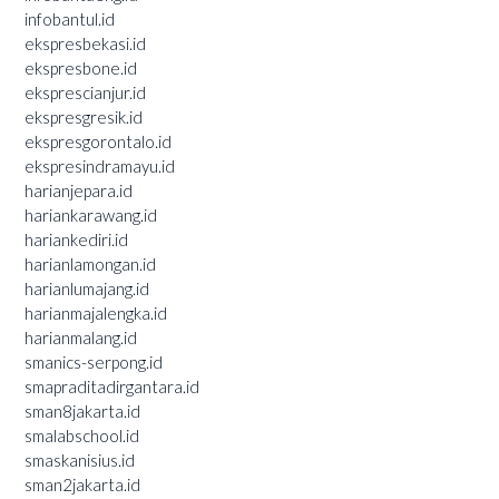
infobantul.id
ekspresbekasi.id
ekspresbone.id
eksprescianjur.id
ekspresgresik.id
ekspresgorontalo.id
ekspresindramayu.id
harianjepara.id
hariankarawang.id
hariankediri.id
harianlamongan.id
harianlumajang.id
harianmajalengka.id
harianmalang.id
smanics-serpong.id
smapraditadirgantara.id
sman8jakarta.id
smalabschool.id
smaskanisius.id
sman2jakarta.id