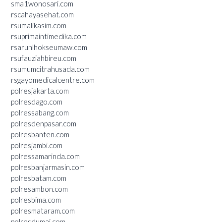
sma1wonosari.com
rscahayasehat.com
rsumalikasim.com
rsuprimaintimedika.com
rsarunlhokseumaw.com
rsufauziahbireu.com
rsumumcitrahusada.com
rsgayomedicalcentre.com
polresjakarta.com
polresdago.com
polressabang.com
polresdenpasar.com
polresbanten.com
polresjambi.com
polressamarinda.com
polresbanjarmasin.com
polresbatam.com
polresambon.com
polresbima.com
polresmataram.com
polresdumai.com