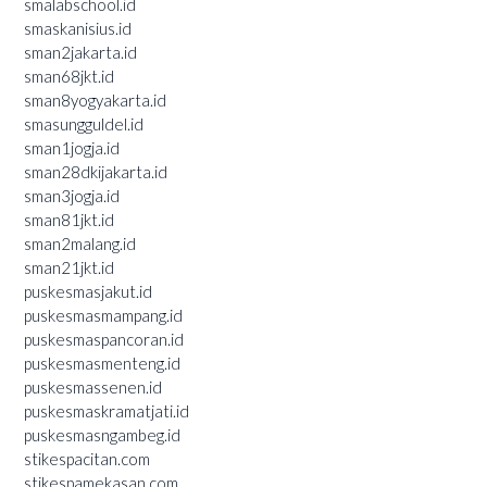
smalabschool.id
smaskanisius.id
sman2jakarta.id
sman68jkt.id
sman8yogyakarta.id
smasungguldel.id
sman1jogja.id
sman28dkijakarta.id
sman3jogja.id
sman81jkt.id
sman2malang.id
sman21jkt.id
puskesmasjakut.id
puskesmasmampang.id
puskesmaspancoran.id
puskesmasmenteng.id
puskesmassenen.id
puskesmaskramatjati.id
puskesmasngambeg.id
stikespacitan.com
stikespamekasan.com