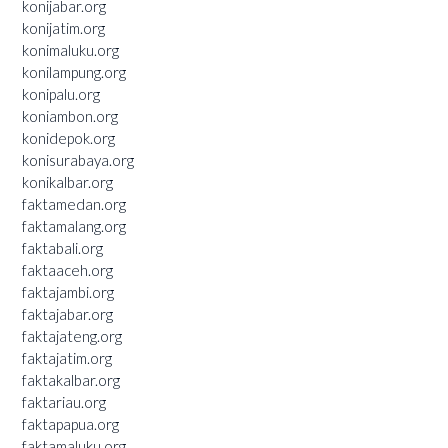
konijabar.org
konijatim.org
konimaluku.org
konilampung.org
konipalu.org
koniambon.org
konidepok.org
konisurabaya.org
konikalbar.org
faktamedan.org
faktamalang.org
faktabali.org
faktaaceh.org
faktajambi.org
faktajabar.org
faktajateng.org
faktajatim.org
faktakalbar.org
faktariau.org
faktapapua.org
faktamaluku.org