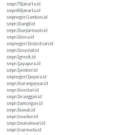
smpn78jakarta.id
smpn88jakarta.id
smpnegeri1ambon.id
smpn1bangil.id
smpn1banjarmasin.id
smpn1biora.id
smpnegeri1bobotsari.id
smpn1boyolali.id
smpn1gresik.id
smpn1jayapura.id
smpn1jember.id
smpnegeri1jepara.id
smpn1karanganyar.id
smpn1kendari.id
smpn1kranggan.id
smpn1lamongan.id
smpn1luwuk.id
smpn1madiun.id
smpn1manokwari.id
smpn1narmada.id