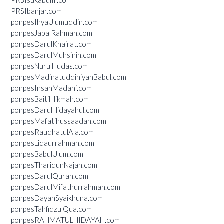
PRSIsukabumi.com
PRSIbanjar.com
ponpesIhyaUlumuddin.com
ponpesJabalRahmah.com
ponpesDarulKhairat.com
ponpesDarulMuhsinin.com
ponpesNurulHudas.com
ponpesMadinatuddiniyahBabul.com
ponpesInsanMadani.com
ponpesBaitilHikmah.com
ponpesDarulHidayahul.com
ponpesMafatihussaadah.com
ponpesRaudhatulAla.com
ponpesLiqaurrahmah.com
ponpesBabulUlum.com
ponpesThariqunNajah.com
ponpesDarulQuran.com
ponpesDarulMifathurrahmah.com
ponpesDayahSyaikhuna.com
ponpesTahfidzulQua.com
ponpesRAHMATULHIDAYAH.com