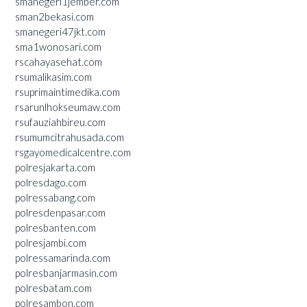
smanegeri1jember.com
sman2bekasi.com
smanegeri47jkt.com
sma1wonosari.com
rscahayasehat.com
rsumalikasim.com
rsuprimaintimedika.com
rsarunlhokseumaw.com
rsufauziahbireu.com
rsumumcitrahusada.com
rsgayomedicalcentre.com
polresjakarta.com
polresdago.com
polressabang.com
polresdenpasar.com
polresbanten.com
polresjambi.com
polressamarinda.com
polresbanjarmasin.com
polresbatam.com
polresambon.com