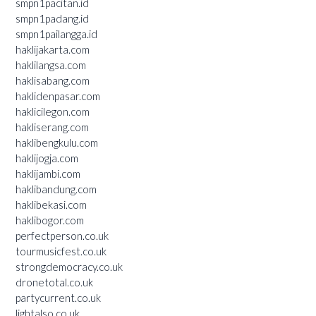
smpn1pacitan.id
smpn1padang.id
smpn1pailangga.id
haklijakarta.com
haklilangsa.com
haklisabang.com
haklidenpasar.com
haklicilegon.com
hakliserang.com
haklibengkulu.com
haklijogja.com
haklijambi.com
haklibandung.com
haklibekasi.com
haklibogor.com
perfectperson.co.uk
tourmusicfest.co.uk
strongdemocracy.co.uk
dronetotal.co.uk
partycurrent.co.uk
lightalso.co.uk