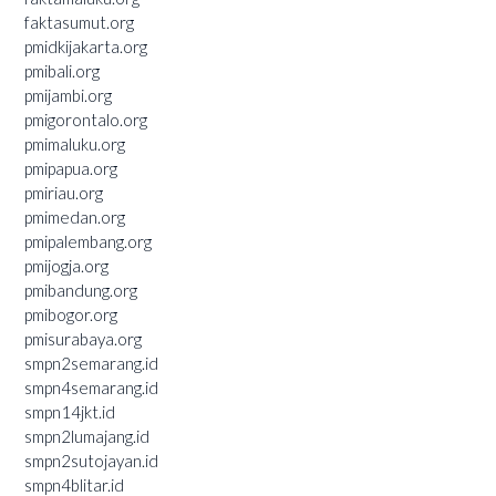
faktasumut.org
pmidkijakarta.org
pmibali.org
pmijambi.org
pmigorontalo.org
pmimaluku.org
pmipapua.org
pmiriau.org
pmimedan.org
pmipalembang.org
pmijogja.org
pmibandung.org
pmibogor.org
pmisurabaya.org
smpn2semarang.id
smpn4semarang.id
smpn14jkt.id
smpn2lumajang.id
smpn2sutojayan.id
smpn4blitar.id