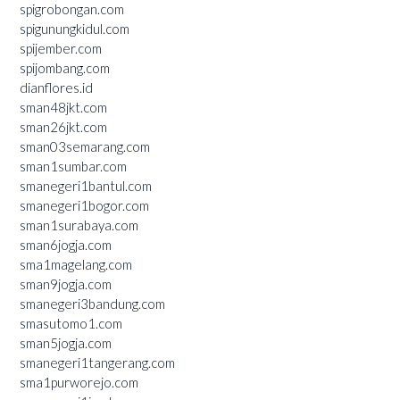
spigrobongan.com
spigunungkidul.com
spijember.com
spijombang.com
dianflores.id
sman48jkt.com
sman26jkt.com
sman03semarang.com
sman1sumbar.com
smanegeri1bantul.com
smanegeri1bogor.com
sman1surabaya.com
sman6jogja.com
sma1magelang.com
sman9jogja.com
smanegeri3bandung.com
smasutomo1.com
sman5jogja.com
smanegeri1tangerang.com
sma1purworejo.com