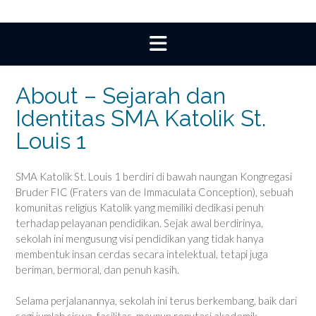
About – Sejarah dan
Identitas SMA Katolik St.
Louis 1
SMA Katolik St. Louis 1 berdiri di bawah naungan Kongregasi
Bruder FIC (Fraters van de Immaculata Conception), sebuah
komunitas religius Katolik yang memiliki dedikasi penuh
terhadap pelayanan pendidikan. Sejak awal berdirinya,
sekolah ini mengusung visi pendidikan yang tidak hanya
membentuk insan cerdas secara intelektual, tetapi juga
beriman, bermoral, dan penuh kasih.
Selama perjalanannya, sekolah ini terus berkembang, baik dari