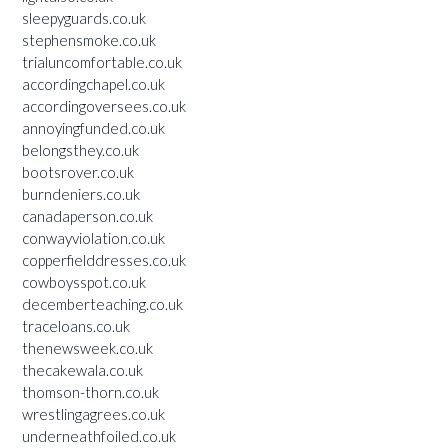
sleepyguards.co.uk
stephensmoke.co.uk
trialuncomfortable.co.uk
accordingchapel.co.uk
accordingoversees.co.uk
annoyingfunded.co.uk
belongsthey.co.uk
bootsrover.co.uk
burndeniers.co.uk
canadaperson.co.uk
conwayviolation.co.uk
copperfielddresses.co.uk
cowboysspot.co.uk
decemberteaching.co.uk
traceloans.co.uk
thenewsweek.co.uk
thecakewala.co.uk
thomson-thorn.co.uk
wrestlingagrees.co.uk
underneathfoiled.co.uk