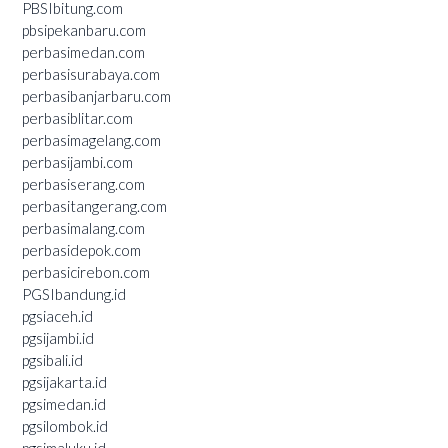
PBSIbitung.com
pbsipekanbaru.com
perbasimedan.com
perbasisurabaya.com
perbasibanjarbaru.com
perbasiblitar.com
perbasimagelang.com
perbasijambi.com
perbasiserang.com
perbasitangerang.com
perbasimalang.com
perbasidepok.com
perbasicirebon.com
PGSIbandung.id
pgsiaceh.id
pgsijambi.id
pgsibali.id
pgsijakarta.id
pgsimedan.id
pgsilombok.id