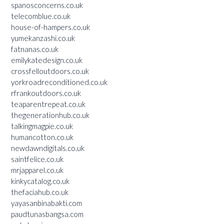
spanosconcerns.co.uk
telecomblue.co.uk
house-of-hampers.co.uk
yumekanzashi.co.uk
fatnanas.co.uk
emilykatedesign.co.uk
crossfelloutdoors.co.uk
yorkroadreconditioned.co.uk
rfrankoutdoors.co.uk
teaparentrepeat.co.uk
thegenerationhub.co.uk
talkingmagpie.co.uk
humancotton.co.uk
newdawndigitals.co.uk
saintfelice.co.uk
mrjapparel.co.uk
kinkycatalog.co.uk
thefaciahub.co.uk
yayasanbinabakti.com
paudtunasbangsa.com