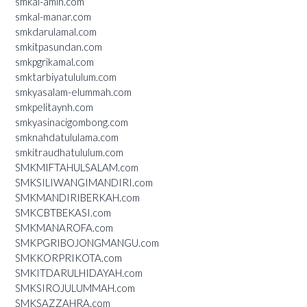
smkal-amin.com
smkal-manar.com
smkdarulamal.com
smkitpasundan.com
smkpgrikamal.com
smktarbiyatululum.com
smkyasalam-elummah.com
smkpelitaynh.com
smkyasinacigombong.com
smknahdatululama.com
smkitraudhatululum.com
SMKMIFTAHULSALAM.com
SMKSILIWANGIMANDIRI.com
SMKMANDIRIBERKAH.com
SMKCBTBEKASI.com
SMKMANAROFA.com
SMKPGRIBOJONGMANGU.com
SMKKORPRIKOTA.com
SMKITDARULHIDAYAH.com
SMKSIROJULUMMAH.com
SMKSAZZAHRA.com