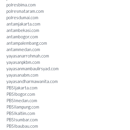
polresbima.com
polresmataram.com
polresdumai.com
antamjakarta.com
antambekasi.com
antambogor.com
antampalembang.com
antammedan.com
yayasanarrohmah.com
yayasanpkbm.com
yayasanmambaulirsyad.com
yayasanabm.com
yayasandharmawanita.com
PBSIjakarta.com
PBSIbogor.com
PBSImedan.com
PBSIlampung.com
PBSIkaltim.com
PBSIsumbar.com
PBSIbaubau.com