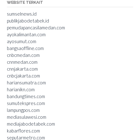
WEBSITE TERKAIT
sumselnews.id
publikjabodetabek.id
pemudapancasilamedan.com
ayokalimantan.com
ayosumut.com
bangsaoffline.com
cnbcmedan.com
cnnmedan.com
cnnjakarta.com
cnbcjakarta.com
hariansumatra.com
harianikn.com
bandungtimes.com
sumutekspres.com
lampungpos.com
mediasulawesi.com
mediajabodetabek.com
kabarflores.com
seputarmetro.com