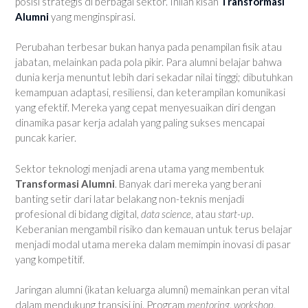
posisi strategis di berbagai sektor. Inilah kisah
Transformasi
Alumni
yang menginspirasi.
Perubahan terbesar bukan hanya pada penampilan fisik atau
jabatan, melainkan pada pola pikir. Para alumni belajar bahwa
dunia kerja menuntut lebih dari sekadar nilai tinggi; dibutuhkan
kemampuan adaptasi, resiliensi, dan keterampilan komunikasi
yang efektif. Mereka yang cepat menyesuaikan diri dengan
dinamika pasar kerja adalah yang paling sukses mencapai
puncak karier.
Sektor teknologi menjadi arena utama yang membentuk
Transformasi Alumni
. Banyak dari mereka yang berani
banting setir dari latar belakang non-teknis menjadi
profesional di bidang digital,
data science
, atau
start-up
.
Keberanian mengambil risiko dan kemauan untuk terus belajar
menjadi modal utama mereka dalam memimpin inovasi di pasar
yang kompetitif.
Jaringan alumni (ikatan keluarga alumni) memainkan peran vital
dalam mendukung transisi ini. Program
mentoring
,
workshop
,