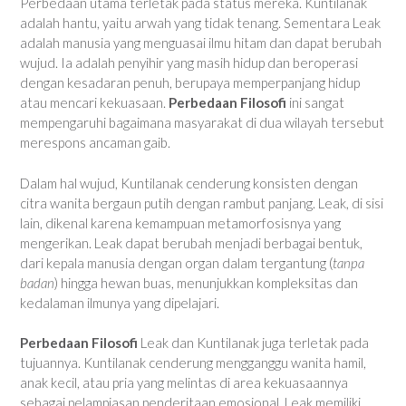
Perbedaan utama terletak pada status mereka. Kuntilanak
adalah hantu, yaitu arwah yang tidak tenang. Sementara Leak
adalah manusia yang menguasai ilmu hitam dan dapat berubah
wujud. Ia adalah penyihir yang masih hidup dan beroperasi
dengan kesadaran penuh, berupaya memperpanjang hidup
atau mencari kekuasaan.
Perbedaan Filosofi
ini sangat
mempengaruhi bagaimana masyarakat di dua wilayah tersebut
merespons ancaman gaib.
Dalam hal wujud, Kuntilanak cenderung konsisten dengan
citra wanita bergaun putih dengan rambut panjang. Leak, di sisi
lain, dikenal karena kemampuan metamorfosisnya yang
mengerikan. Leak dapat berubah menjadi berbagai bentuk,
dari kepala manusia dengan organ dalam tergantung (
tanpa
badan
) hingga hewan buas, menunjukkan kompleksitas dan
kedalaman ilmunya yang dipelajari.
Perbedaan Filosofi
Leak dan Kuntilanak juga terletak pada
tujuannya. Kuntilanak cenderung mengganggu wanita hamil,
anak kecil, atau pria yang melintas di area kekuasaannya
sebagai pelampiasan penderitaan emosional. Leak memiliki