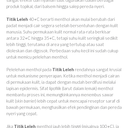
sangat efektif dan nyaman saat digunakan dalam berbagai
produk topikal, dari balsem hingga salep pereda nyeri.
Titik Leleh
40∘C berarti menthol akan mulai berubah dari
padat menjadi cair segera setelah bersentuhan dengan kulit
manusia. Suhu permukaan kulit normal rata-rata berkisar
antara 32∘C hingga 35∘C, tetapi suhu kulit seringkali sedikit
lebih tinggi, terutama di area yang tertutup atau saat
dioleskan dan digosok. Perbedaan suhu kecil ini sudah cukup
untuk memicu pelelehan menthol.
Pelelehan menthol pada
Titik Leleh
rendahnya sangat krusial
untuk mekanisme penyerapan. Ketika menthol menjadi cairan
di permukaan kulit, ia dapat dengan mudah berdifusi melalui
lapisan epidermis. Sifat lipofilik (larut dalam lemak) menthol
membantu proses ini, memungkinkannya menembus sawar
kulit (
skin barrier
) lebih cepat untuk mencapai reseptor saraf di
bawah permukaan, menghasilkan efek pendinginan dan pereda
nyeri yang cepat.
Jika
Titik Leleh
menthol jauh lebih tinggi (misalnya 100∘C), ia