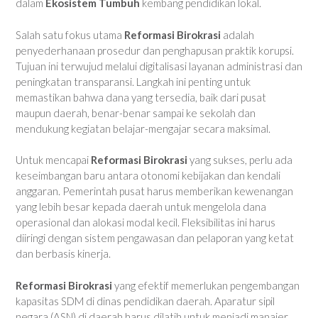
dalam
Ekosistem Tumbuh
kembang pendidikan lokal.
Salah satu fokus utama
Reformasi Birokrasi
adalah
penyederhanaan prosedur dan penghapusan praktik korupsi.
Tujuan ini terwujud melalui digitalisasi layanan administrasi dan
peningkatan transparansi. Langkah ini penting untuk
memastikan bahwa dana yang tersedia, baik dari pusat
maupun daerah, benar-benar sampai ke sekolah dan
mendukung kegiatan belajar-mengajar secara maksimal.
Untuk mencapai
Reformasi Birokrasi
yang sukses, perlu ada
keseimbangan baru antara otonomi kebijakan dan kendali
anggaran. Pemerintah pusat harus memberikan kewenangan
yang lebih besar kepada daerah untuk mengelola dana
operasional dan alokasi modal kecil. Fleksibilitas ini harus
diiringi dengan sistem pengawasan dan pelaporan yang ketat
dan berbasis kinerja.
Reformasi Birokrasi
yang efektif memerlukan pengembangan
kapasitas SDM di dinas pendidikan daerah. Aparatur sipil
negara (ASN) di daerah harus dilatih untuk menjadi manajer