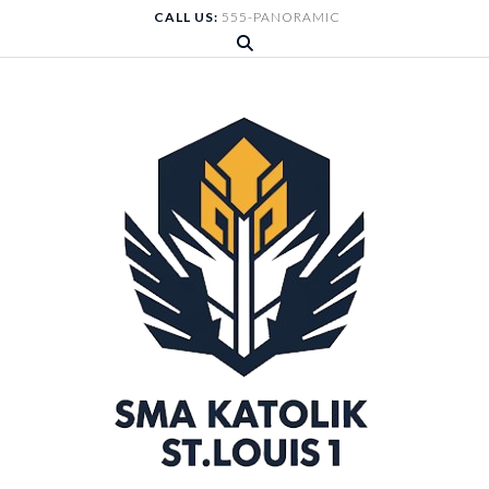
Skip
CALL US:
555-PANORAMIC
to
content