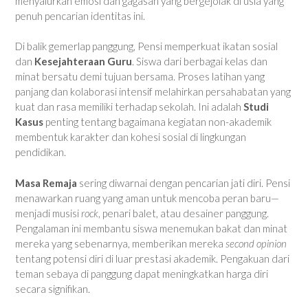
menyalurkan emosi dan gagasan yang bergejolak di usia yang
penuh pencarian identitas ini.
Di balik gemerlap panggung, Pensi memperkuat ikatan sosial
dan
Kesejahteraan Guru
. Siswa dari berbagai kelas dan
minat bersatu demi tujuan bersama. Proses latihan yang
panjang dan kolaborasi intensif melahirkan persahabatan yang
kuat dan rasa memiliki terhadap sekolah. Ini adalah
Studi
Kasus
penting tentang bagaimana kegiatan non-akademik
membentuk karakter dan kohesi sosial di lingkungan
pendidikan.
Masa Remaja
sering diwarnai dengan pencarian jati diri. Pensi
menawarkan ruang yang aman untuk mencoba peran baru—
menjadi musisi
rock
, penari balet, atau desainer panggung.
Pengalaman ini membantu siswa menemukan bakat dan minat
mereka yang sebenarnya, memberikan mereka
second opinion
tentang potensi diri di luar prestasi akademik. Pengakuan dari
teman sebaya di panggung dapat meningkatkan harga diri
secara signifikan.