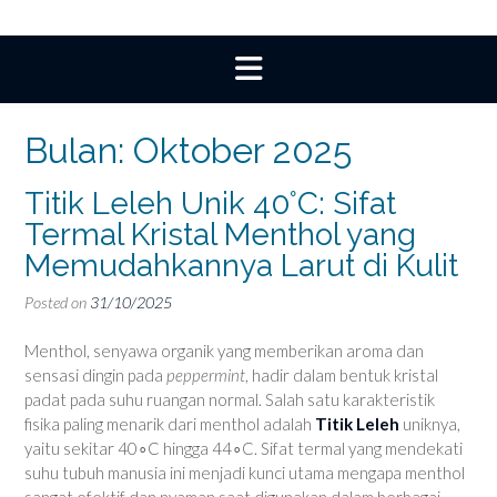
Bulan:
Oktober 2025
Titik Leleh Unik 40°C: Sifat
Termal Kristal Menthol yang
Memudahkannya Larut di Kulit
Posted on
31/10/2025
Menthol, senyawa organik yang memberikan aroma dan
sensasi dingin pada
peppermint
, hadir dalam bentuk kristal
padat pada suhu ruangan normal. Salah satu karakteristik
fisika paling menarik dari menthol adalah
Titik Leleh
uniknya,
yaitu sekitar 40∘C hingga 44∘C. Sifat termal yang mendekati
suhu tubuh manusia ini menjadi kunci utama mengapa menthol