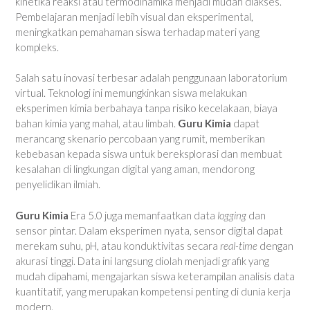
kinetika reaksi atau termodinamika menjadi mudah diakses.
Pembelajaran menjadi lebih visual dan eksperimental,
meningkatkan pemahaman siswa terhadap materi yang
kompleks.
Salah satu inovasi terbesar adalah penggunaan laboratorium
virtual. Teknologi ini memungkinkan siswa melakukan
eksperimen kimia berbahaya tanpa risiko kecelakaan, biaya
bahan kimia yang mahal, atau limbah.
Guru Kimia
dapat
merancang skenario percobaan yang rumit, memberikan
kebebasan kepada siswa untuk bereksplorasi dan membuat
kesalahan di lingkungan digital yang aman, mendorong
penyelidikan ilmiah.
Guru Kimia
Era 5.0 juga memanfaatkan data
logging
dan
sensor pintar. Dalam eksperimen nyata, sensor digital dapat
merekam suhu, pH, atau konduktivitas secara
real-time
dengan
akurasi tinggi. Data ini langsung diolah menjadi grafik yang
mudah dipahami, mengajarkan siswa keterampilan analisis data
kuantitatif, yang merupakan kompetensi penting di dunia kerja
modern.