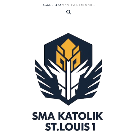
Skip
CALL US:
555-PANORAMIC
to
content