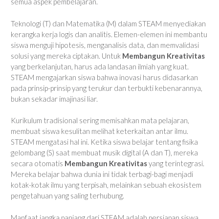
semua aspek pembelajaran.
Teknologi (T) dan Matematika (M) dalam STEAM menyediakan
kerangka kerja logis dan analitis. Elemen-elemen ini membantu
siswa menguji hipotesis, menganalisis data, dan memvalidasi
solusi yang mereka ciptakan. Untuk
Membangun Kreativitas
yang berkelanjutan, harus ada landasan ilmiah yang kuat.
STEAM mengajarkan siswa bahwa inovasi harus didasarkan
pada prinsip-prinsip yang terukur dan terbukti kebenarannya,
bukan sekadar imajinasi liar.
Kurikulum tradisional sering memisahkan mata pelajaran,
membuat siswa kesulitan melihat keterkaitan antar ilmu.
STEAM mengatasi hal ini. Ketika siswa belajar tentang fisika
gelombang (S) saat membuat musik digital (A dan T), mereka
secara otomatis
Membangun Kreativitas
yang terintegrasi.
Mereka belajar bahwa dunia ini tidak terbagi-bagi menjadi
kotak-kotak ilmu yang terpisah, melainkan sebuah ekosistem
pengetahuan yang saling terhubung.
Manfaat jangka panjang dari STEAM adalah persiapan siswa