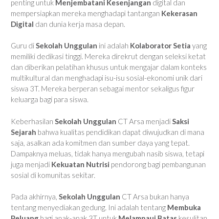
penting untuk
Menjembatani Kesenjangan
digital dan
mempersiapkan mereka menghadapi tantangan
Kekerasan
Digital
dan dunia kerja masa depan.
Guru di
Sekolah Unggulan
ini adalah
Kolaborator Setia
yang
memiliki dedikasi tinggi. Mereka direkrut dengan seleksi ketat
dan diberikan pelatihan khusus untuk mengajar dalam konteks
multikultural dan menghadapi isu-isu sosial-ekonomi unik dari
siswa 3T. Mereka berperan sebagai mentor sekaligus figur
keluarga bagi para siswa.
Keberhasilan
Sekolah Unggulan
CT Arsa menjadi
Saksi
Sejarah
bahwa kualitas pendidikan dapat diwujudkan di mana
saja, asalkan ada komitmen dan sumber daya yang tepat.
Dampaknya meluas, tidak hanya mengubah nasib siswa, tetapi
juga menjadi
Kekuatan Nutrisi
pendorong bagi pembangunan
sosial di komunitas sekitar.
Pada akhirnya,
Sekolah Unggulan
CT Arsa bukan hanya
tentang menyediakan gedung. Ini adalah tentang
Membuka
Peluang
bagi anak-anak 3T untuk
Melampaui Batas
kesulitan