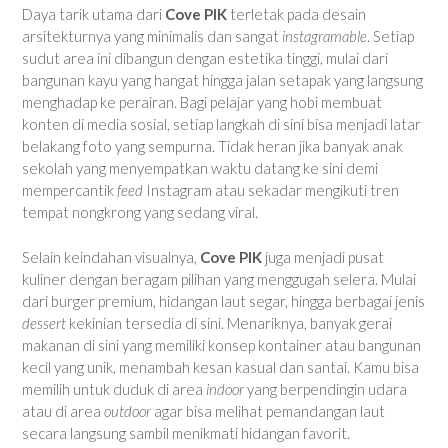
Daya tarik utama dari
Cove PIK
terletak pada desain
arsitekturnya yang minimalis dan sangat
instagramable
. Setiap
sudut area ini dibangun dengan estetika tinggi, mulai dari
bangunan kayu yang hangat hingga jalan setapak yang langsung
menghadap ke perairan. Bagi pelajar yang hobi membuat
konten di media sosial, setiap langkah di sini bisa menjadi latar
belakang foto yang sempurna. Tidak heran jika banyak anak
sekolah yang menyempatkan waktu datang ke sini demi
mempercantik
feed
Instagram atau sekadar mengikuti tren
tempat nongkrong yang sedang viral.
Selain keindahan visualnya,
Cove PIK
juga menjadi pusat
kuliner dengan beragam pilihan yang menggugah selera. Mulai
dari burger premium, hidangan laut segar, hingga berbagai jenis
dessert
kekinian tersedia di sini. Menariknya, banyak gerai
makanan di sini yang memiliki konsep kontainer atau bangunan
kecil yang unik, menambah kesan kasual dan santai. Kamu bisa
memilih untuk duduk di area
indoor
yang berpendingin udara
atau di area
outdoor
agar bisa melihat pemandangan laut
secara langsung sambil menikmati hidangan favorit.