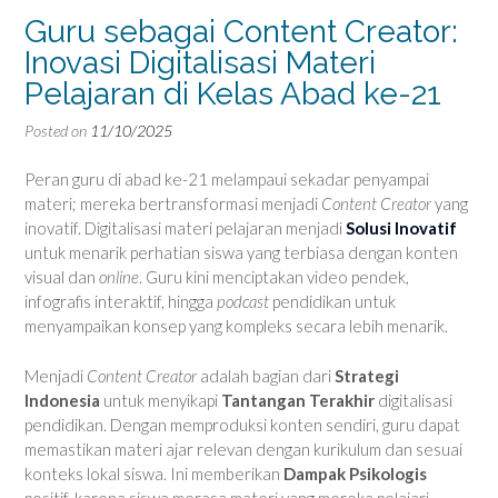
Guru sebagai Content Creator:
Inovasi Digitalisasi Materi
Pelajaran di Kelas Abad ke-21
Posted on
11/10/2025
Peran guru di abad ke-21 melampaui sekadar penyampai
materi; mereka bertransformasi menjadi
Content Creator
yang
inovatif. Digitalisasi materi pelajaran menjadi
Solusi Inovatif
untuk menarik perhatian siswa yang terbiasa dengan konten
visual dan
online
. Guru kini menciptakan video pendek,
infografis interaktif, hingga
podcast
pendidikan untuk
menyampaikan konsep yang kompleks secara lebih menarik.
Menjadi
Content Creator
adalah bagian dari
Strategi
Indonesia
untuk menyikapi
Tantangan Terakhir
digitalisasi
pendidikan. Dengan memproduksi konten sendiri, guru dapat
memastikan materi ajar relevan dengan kurikulum dan sesuai
konteks lokal siswa. Ini memberikan
Dampak Psikologis
positif, karena siswa merasa materi yang mereka pelajari