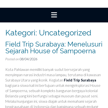
Kategori:
Uncategorized
Field Trip Surabaya: Menelusuri
Sejarah House of Sampoerna
Posted on
08/04/2026
Kota Pahlawan memiliki banyak sudut bersejarah yang
menyimpan narasi industri masa lampau, terutama di kawasan
Surabaya Utara yang ikonik. Kegiatan
Field Trip Surabaya
bagi para siswa kali ini bertujuan untuk mengeksplorasi House
of Sampoerna, sebuah kompleks bangunan bergaya kolonial
Belanda yang kini berfungsi sebagai museum dan pusat seni.
Melalui kunjungan ini, siswa diajak untuk memahami sejarah
kewirausahaan di Indonesia dan bagaimana sebuah gedung