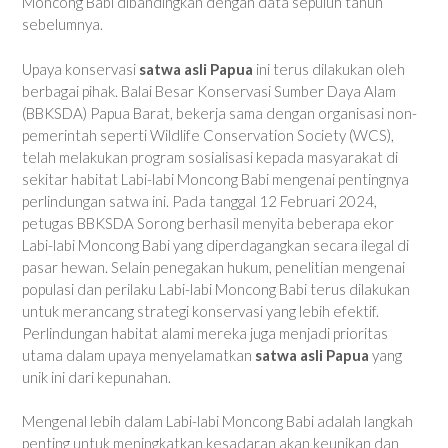
Moncong Babi dibandingkan dengan data sepuluh tahun
sebelumnya.
Upaya konservasi
satwa asli Papua
ini terus dilakukan oleh
berbagai pihak. Balai Besar Konservasi Sumber Daya Alam
(BBKSDA) Papua Barat, bekerja sama dengan organisasi non-
pemerintah seperti Wildlife Conservation Society (WCS),
telah melakukan program sosialisasi kepada masyarakat di
sekitar habitat Labi-labi Moncong Babi mengenai pentingnya
perlindungan satwa ini. Pada tanggal 12 Februari 2024,
petugas BBKSDA Sorong berhasil menyita beberapa ekor
Labi-labi Moncong Babi yang diperdagangkan secara ilegal di
pasar hewan. Selain penegakan hukum, penelitian mengenai
populasi dan perilaku Labi-labi Moncong Babi terus dilakukan
untuk merancang strategi konservasi yang lebih efektif.
Perlindungan habitat alami mereka juga menjadi prioritas
utama dalam upaya menyelamatkan
satwa asli Papua
yang
unik ini dari kepunahan.
Mengenal lebih dalam Labi-labi Moncong Babi adalah langkah
penting untuk meningkatkan kesadaran akan keunikan dan