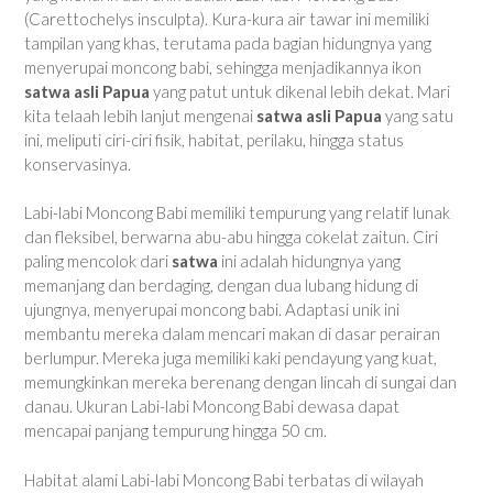
(Carettochelys insculpta). Kura-kura air tawar ini memiliki
tampilan yang khas, terutama pada bagian hidungnya yang
menyerupai moncong babi, sehingga menjadikannya ikon
satwa asli Papua
yang patut untuk dikenal lebih dekat. Mari
kita telaah lebih lanjut mengenai
satwa asli Papua
yang satu
ini, meliputi ciri-ciri fisik, habitat, perilaku, hingga status
konservasinya.
Labi-labi Moncong Babi memiliki tempurung yang relatif lunak
dan fleksibel, berwarna abu-abu hingga cokelat zaitun. Ciri
paling mencolok dari
satwa
ini adalah hidungnya yang
memanjang dan berdaging, dengan dua lubang hidung di
ujungnya, menyerupai moncong babi. Adaptasi unik ini
membantu mereka dalam mencari makan di dasar perairan
berlumpur. Mereka juga memiliki kaki pendayung yang kuat,
memungkinkan mereka berenang dengan lincah di sungai dan
danau. Ukuran Labi-labi Moncong Babi dewasa dapat
mencapai panjang tempurung hingga 50 cm.
Habitat alami Labi-labi Moncong Babi terbatas di wilayah