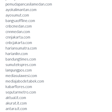
pemudapancasilamedan.com
ayokalimantan.com
ayosumut.com
bangsaoffline.com
cnbcmedan.com
cnnmedan.com
cnnjakarta.com
cnbcjakarta.com
hariansumatra.com
harianikn.com
bandungtimes.com
sumutekspres.com
lampungpos.com
mediasulawesi.com
mediajabodetabek.com
kabarflores.com
seputarmetro.com
aktual.it.com
akurat.it.com
antara.it.com