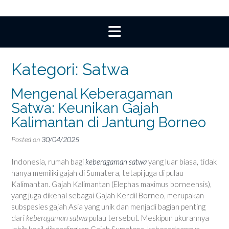
Kategori:
Satwa
Mengenal Keberagaman
Satwa: Keunikan Gajah
Kalimantan di Jantung Borneo
Posted on
30/04/2025
Indonesia, rumah bagi
keberagaman satwa
yang luar biasa, tidak
hanya memiliki gajah di Sumatera, tetapi juga di pulau
Kalimantan. Gajah Kalimantan (Elephas maximus borneensis),
yang juga dikenal sebagai Gajah Kerdil Borneo, merupakan
subspesies gajah Asia yang unik dan menjadi bagian penting
dari
keberagaman satwa
pulau tersebut. Meskipun ukurannya