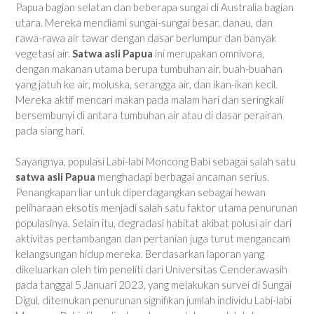
Papua bagian selatan dan beberapa sungai di Australia bagian
utara. Mereka mendiami sungai-sungai besar, danau, dan
rawa-rawa air tawar dengan dasar berlumpur dan banyak
vegetasi air.
Satwa asli Papua
ini merupakan omnivora,
dengan makanan utama berupa tumbuhan air, buah-buahan
yang jatuh ke air, moluska, serangga air, dan ikan-ikan kecil.
Mereka aktif mencari makan pada malam hari dan seringkali
bersembunyi di antara tumbuhan air atau di dasar perairan
pada siang hari.
Sayangnya, populasi Labi-labi Moncong Babi sebagai salah satu
satwa asli Papua
menghadapi berbagai ancaman serius.
Penangkapan liar untuk diperdagangkan sebagai hewan
peliharaan eksotis menjadi salah satu faktor utama penurunan
populasinya. Selain itu, degradasi habitat akibat polusi air dari
aktivitas pertambangan dan pertanian juga turut mengancam
kelangsungan hidup mereka. Berdasarkan laporan yang
dikeluarkan oleh tim peneliti dari Universitas Cenderawasih
pada tanggal 5 Januari 2023, yang melakukan survei di Sungai
Digul, ditemukan penurunan signifikan jumlah individu Labi-labi