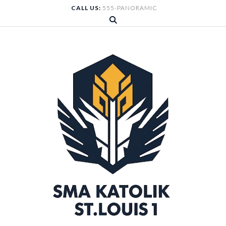
Skip
CALL US:
555-PANORAMIC
to
content