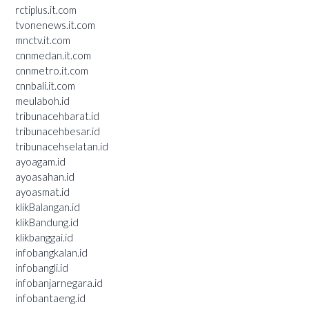
rctiplus.it.com
tvonenews.it.com
mnctv.it.com
cnnmedan.it.com
cnnmetro.it.com
cnnbali.it.com
meulaboh.id
tribunacehbarat.id
tribunacehbesar.id
tribunacehselatan.id
ayoagam.id
ayoasahan.id
ayoasmat.id
klikBalangan.id
klikBandung.id
klikbanggai.id
infobangkalan.id
infobangli.id
infobanjarnegara.id
infobantaeng.id