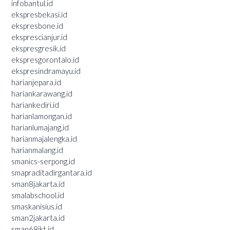
infobantul.id
ekspresbekasi.id
ekspresbone.id
eksprescianjur.id
ekspresgresik.id
ekspresgorontalo.id
ekspresindramayu.id
harianjepara.id
hariankarawang.id
hariankediri.id
harianlamongan.id
harianlumajang.id
harianmajalengka.id
harianmalang.id
smanics-serpong.id
smapraditadirgantara.id
sman8jakarta.id
smalabschool.id
smaskanisius.id
sman2jakarta.id
sman68jkt.id