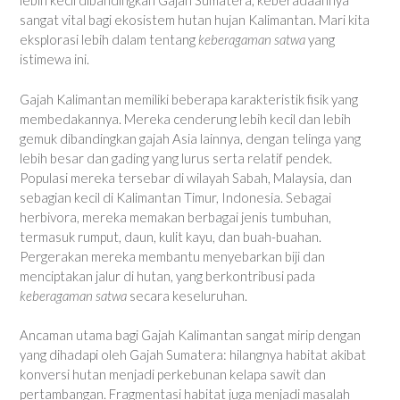
lebih kecil dibandingkan Gajah Sumatera, keberadaannya
sangat vital bagi ekosistem hutan hujan Kalimantan. Mari kita
eksplorasi lebih dalam tentang
keberagaman satwa
yang
istimewa ini.
Gajah Kalimantan memiliki beberapa karakteristik fisik yang
membedakannya. Mereka cenderung lebih kecil dan lebih
gemuk dibandingkan gajah Asia lainnya, dengan telinga yang
lebih besar dan gading yang lurus serta relatif pendek.
Populasi mereka tersebar di wilayah Sabah, Malaysia, dan
sebagian kecil di Kalimantan Timur, Indonesia. Sebagai
herbivora, mereka memakan berbagai jenis tumbuhan,
termasuk rumput, daun, kulit kayu, dan buah-buahan.
Pergerakan mereka membantu menyebarkan biji dan
menciptakan jalur di hutan, yang berkontribusi pada
keberagaman satwa
secara keseluruhan.
Ancaman utama bagi Gajah Kalimantan sangat mirip dengan
yang dihadapi oleh Gajah Sumatera: hilangnya habitat akibat
konversi hutan menjadi perkebunan kelapa sawit dan
pertambangan. Fragmentasi habitat juga menjadi masalah