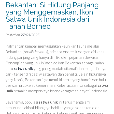
Bekantan: Si Hidung Panjang
yang Menggemaskan, Ikon
Satwa Unik Indonesia dari
Tanah Borneo
Posted on
27/04/2025
Kalimantan kembali menyuguhkan keunikan fauna melalui
Bekantan (
Nasalis larvatus
), primata endemik dengan ciri khas
hidung panjang yang hanya dimiliki oleh pejantan dewasa.
Penampilan yang unik ini menjadikan Bekantan sebagai salah
satu
satwa unik
yang paling mudah dikenali dan menjadi daya
tarik tersendiri bagi wisatawan dan peneliti. Selain hidungnya
yang ikonik, Bekantan juga memiliki perut yang buncit dan bulu
berwarna cokelat kemerahan. Keberadaannya sebagai
satwa
unik
semakin memperkaya keanekaragaman hayati Indonesia.
Sayangnya, populasi
satwa unik
ini terus mengalami
penurunan akibat hilangnya habitat yang disebabkan oleh
deforestasi untuk perkebunan kelapa sawit, pertambangan,