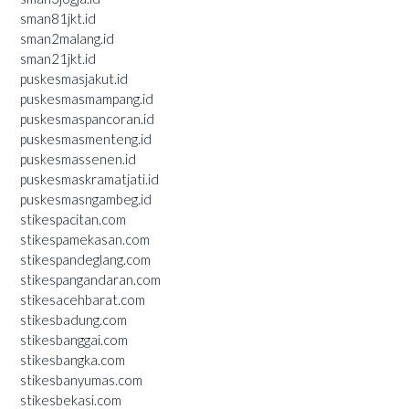
sman81jkt.id
sman2malang.id
sman21jkt.id
puskesmasjakut.id
puskesmasmampang.id
puskesmaspancoran.id
puskesmasmenteng.id
puskesmassenen.id
puskesmaskramatjati.id
puskesmasngambeg.id
stikespacitan.com
stikespamekasan.com
stikespandeglang.com
stikespangandaran.com
stikesacehbarat.com
stikesbadung.com
stikesbanggai.com
stikesbangka.com
stikesbanyumas.com
stikesbekasi.com