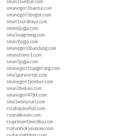
sman1sumbar.com
smanegeri1bantul.com
smanegeri1bogor.com
sman1surabaya.com
sman6jogja.com
sma1magelang.com
sman9jogja.com
smanegeri3bandung.com
smasutomo1.com
sman5jogja.com
smanegeri1tangerang.com
sma1purworejo.com
smanegeri1jember.com
sman2bekasi.com
smanegeri47jkt.com
sma1wonosari.com
rscahayasehat.com
rsumalikasim.com
rsuprimaintimedika.com
rsarunlhokseumaw.com
rsufauziahbireu.com