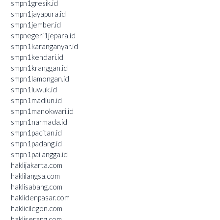
smpn1gresik.id
smpn1jayapura.id
smpn1jember.id
smpnegeri1jepara.id
smpn1karanganyar.id
smpn1kendari.id
smpn1kranggan.id
smpn1lamongan.id
smpn1luwuk.id
smpn1madiun.id
smpn1manokwari.id
smpn1narmada.id
smpn1pacitan.id
smpn1padang.id
smpn1pailangga.id
haklijakarta.com
haklilangsa.com
haklisabang.com
haklidenpasar.com
haklicilegon.com
hakliserang.com