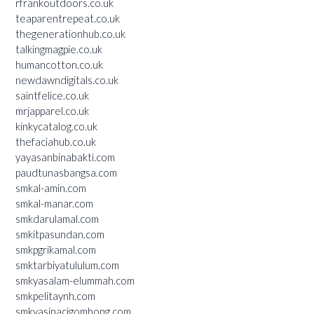
rfrankoutdoors.co.uk
teaparentrepeat.co.uk
thegenerationhub.co.uk
talkingmagpie.co.uk
humancotton.co.uk
newdawndigitals.co.uk
saintfelice.co.uk
mrjapparel.co.uk
kinkycatalog.co.uk
thefaciahub.co.uk
yayasanbinabakti.com
paudtunasbangsa.com
smkal-amin.com
smkal-manar.com
smkdarulamal.com
smkitpasundan.com
smkpgrikamal.com
smktarbiyatululum.com
smkyasalam-elummah.com
smkpelitaynh.com
smkyasinacigombong.com