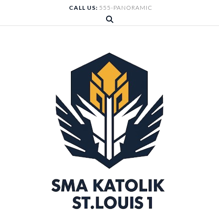
Skip
CALL US:
555-PANORAMIC
to
content