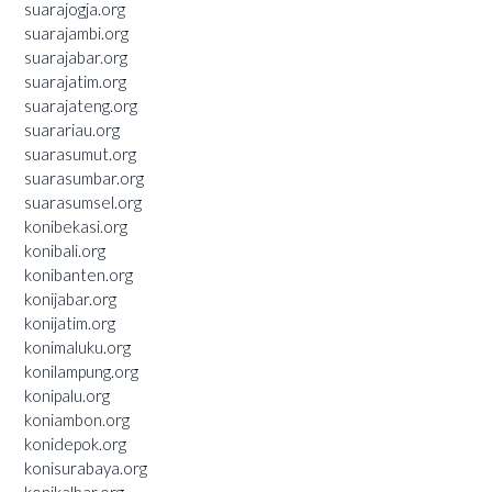
suarajogja.org
suarajambi.org
suarajabar.org
suarajatim.org
suarajateng.org
suarariau.org
suarasumut.org
suarasumbar.org
suarasumsel.org
konibekasi.org
konibali.org
konibanten.org
konijabar.org
konijatim.org
konimaluku.org
konilampung.org
konipalu.org
koniambon.org
konidepok.org
konisurabaya.org
konikalbar.org