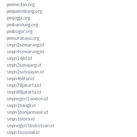
pmimedan.org
pmipalembang.org
pmijogja.org
pmibandung.org
pmibogor.org
pmisurabaya.org
smpn2semarang.id
smpn4semarang.id
smpn14jkt.id
smpn2lumajang.id
smpn2sutojayan.id
smpn4blitar.id
smpn78jakarta.id
smpn88jakarta.id
smpnegeri1ambon.id
smpn1bangil.id
smpn1banjarmasin.id
smpn1biora.id
smpnegeri1bobotsari.id
smpn1boyolali.id