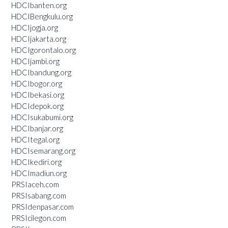
HDCIbanten.org
HDCIBengkulu.org
HDCIjogja.org
HDCIjakarta.org
HDCIgorontalo.org
HDCIjambi.org
HDCIbandung.org
HDCIbogor.org
HDCIbekasi.org
HDCIdepok.org
HDCIsukabumi.org
HDCIbanjar.org
HDCItegal.org
HDCIsemarang.org
HDCIkediri.org
HDCImadiun.org
PRSIaceh.com
PRSIsabang.com
PRSIdenpasar.com
PRSIcilegon.com