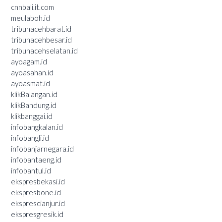
cnnbali.it.com
meulaboh.id
tribunacehbarat.id
tribunacehbesar.id
tribunacehselatan.id
ayoagam.id
ayoasahan.id
ayoasmat.id
klikBalangan.id
klikBandung.id
klikbanggai.id
infobangkalan.id
infobangli.id
infobanjarnegara.id
infobantaeng.id
infobantul.id
ekspresbekasi.id
ekspresbone.id
eksprescianjur.id
ekspresgresik.id