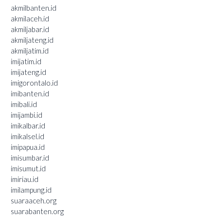
akmilbanten.id
akmilaceh.id
akmiljabar.id
akmiljateng.id
akmiljatim.id
imijatim.id
imijateng.id
imigorontalo.id
imibanten.id
imibali.id
imijambi.id
imikalbar.id
imikalsel.id
imipapua.id
imisumbar.id
imisumut.id
imiriau.id
imilampung.id
suaraaceh.org
suarabanten.org