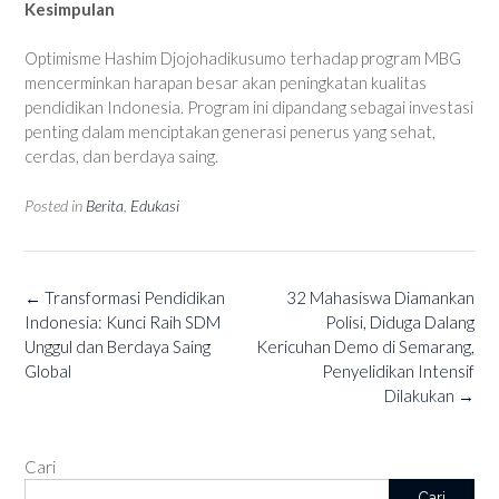
Kesimpulan
Optimisme Hashim Djojohadikusumo terhadap program MBG
mencerminkan harapan besar akan peningkatan kualitas
pendidikan Indonesia. Program ini dipandang sebagai investasi
penting dalam menciptakan generasi penerus yang sehat,
cerdas, dan berdaya saing.
Posted in
Berita
,
Edukasi
Post
←
Transformasi Pendidikan
32 Mahasiswa Diamankan
navigation
Indonesia: Kunci Raih SDM
Polisi, Diduga Dalang
Unggul dan Berdaya Saing
Kericuhan Demo di Semarang,
Global
Penyelidikan Intensif
Dilakukan
→
Cari
Cari