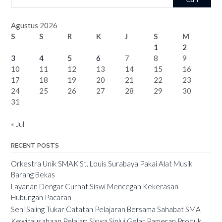
Agustus 2026
S
S
R
K
J
S
M
1
2
3
4
5
6
7
8
9
10
11
12
13
14
15
16
17
18
19
20
21
22
23
24
25
26
27
28
29
30
31
« Jul
RECENT POSTS
Orkestra Unik SMAK St. Louis Surabaya Pakai Alat Musik
Barang Bekas
Layanan Dengar Curhat Siswi Mencegah Kekerasan
Hubungan Pacaran
Seni Saling Tukar Catatan Pelajaran Bersama Sahabat SMA
Kewirausahaan Pelajar: Siswa Sinlui Gelar Pameran Produk