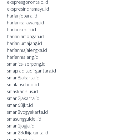
ekspresgorontalo.id
ekspresindramayu.id
harianjepara.id
hariankarawang.id
hariankediri.id
harianlamongan.id
harianlumajang.id
harianmajalengka.id
harianmalang.id
smanics-serpong.id
smapraditadirgantara.id
sman8jakarta.id
smalabschool.id
smaskanisius.id
sman2jakarta.id
sman68jkt.id
sman8yogyakarta.id
smasungguldel.id
sman1jogja.id
sman28dkijakarta.id
sman3jogja.id