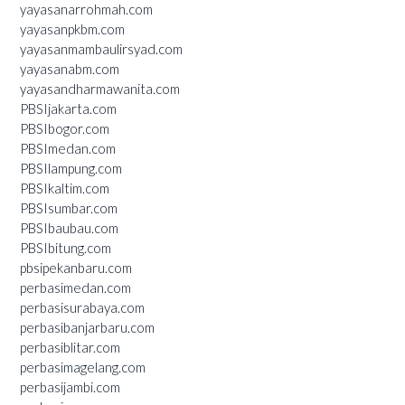
yayasanarrohmah.com
yayasanpkbm.com
yayasanmambaulirsyad.com
yayasanabm.com
yayasandharmawanita.com
PBSIjakarta.com
PBSIbogor.com
PBSImedan.com
PBSIlampung.com
PBSIkaltim.com
PBSIsumbar.com
PBSIbaubau.com
PBSIbitung.com
pbsipekanbaru.com
perbasimedan.com
perbasisurabaya.com
perbasibanjarbaru.com
perbasiblitar.com
perbasimagelang.com
perbasijambi.com