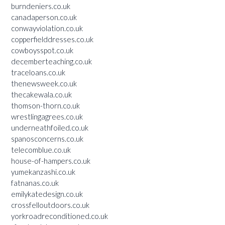
burndeniers.co.uk
canadaperson.co.uk
conwayviolation.co.uk
copperfielddresses.co.uk
cowboysspot.co.uk
decemberteaching.co.uk
traceloans.co.uk
thenewsweek.co.uk
thecakewala.co.uk
thomson-thorn.co.uk
wrestlingagrees.co.uk
underneathfoiled.co.uk
spanosconcerns.co.uk
telecomblue.co.uk
house-of-hampers.co.uk
yumekanzashi.co.uk
fatnanas.co.uk
emilykatedesign.co.uk
crossfelloutdoors.co.uk
yorkroadreconditioned.co.uk