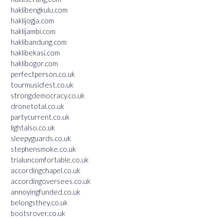
haklibengkulu.com
haklijogja.com
haklijambi.com
haklibandung.com
haklibekasi.com
haklibogor.com
perfectperson.co.uk
tourmusicfest.co.uk
strongdemocracy.co.uk
dronetotal.co.uk
partycurrent.co.uk
lightalso.co.uk
sleepyguards.co.uk
stephensmoke.co.uk
trialuncomfortable.co.uk
accordingchapel.co.uk
accordingoversees.co.uk
annoyingfunded.co.uk
belongsthey.co.uk
bootsrover.co.uk