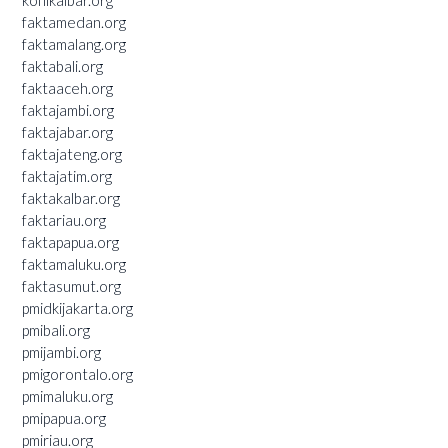
faktamedan.org
faktamalang.org
faktabali.org
faktaaceh.org
faktajambi.org
faktajabar.org
faktajateng.org
faktajatim.org
faktakalbar.org
faktariau.org
faktapapua.org
faktamaluku.org
faktasumut.org
pmidkijakarta.org
pmibali.org
pmijambi.org
pmigorontalo.org
pmimaluku.org
pmipapua.org
pmiriau.org