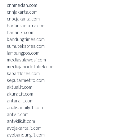
cnnmedan.com
cnnjakarta.com
cnbcjakarta.com
hariansumatra.com
harianikn.com
bandungtimes.com
sumutekspres.com
lampungpos.com
mediasulawesi.com
mediajabodetabek.com
kabarflores.com
seputarmetro.com
aktual.it.com
akurat.it.com
antara.it.com
analisadaily.it.com
antv.it.com
antvklik.it.com
ayojakarta.it.com
ayobandung.it.com