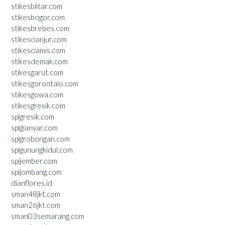
stikesblitar.com
stikesbogor.com
stikesbrebes.com
stikescianjur.com
stikesciamis.com
stikesdemak.com
stikesgarut.com
stikesgorontalo.com
stikesgowa.com
stikesgresik.com
spigresik.com
spigianyar.com
spigrobongan.com
spigunungkidul.com
spijember.com
spijombang.com
dianflores.id
sman48jkt.com
sman26jkt.com
sman03semarang.com