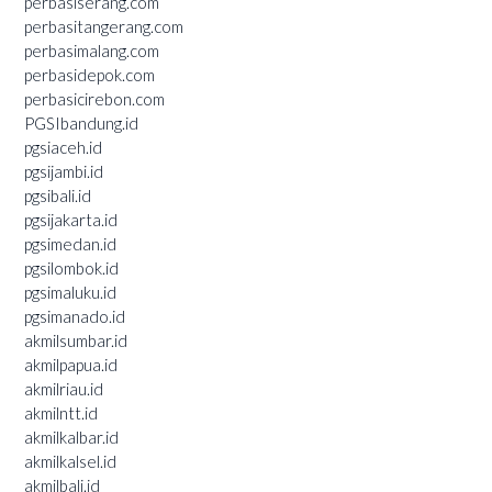
perbasiserang.com
perbasitangerang.com
perbasimalang.com
perbasidepok.com
perbasicirebon.com
PGSIbandung.id
pgsiaceh.id
pgsijambi.id
pgsibali.id
pgsijakarta.id
pgsimedan.id
pgsilombok.id
pgsimaluku.id
pgsimanado.id
akmilsumbar.id
akmilpapua.id
akmilriau.id
akmilntt.id
akmilkalbar.id
akmilkalsel.id
akmilbali.id