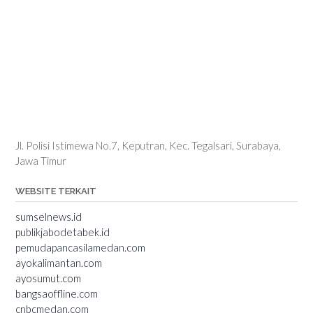
Jl. Polisi Istimewa No.7, Keputran, Kec. Tegalsari, Surabaya,
Jawa Timur
WEBSITE TERKAIT
sumselnews.id
publikjabodetabek.id
pemudapancasilamedan.com
ayokalimantan.com
ayosumut.com
bangsaoffline.com
cnbcmedan.com