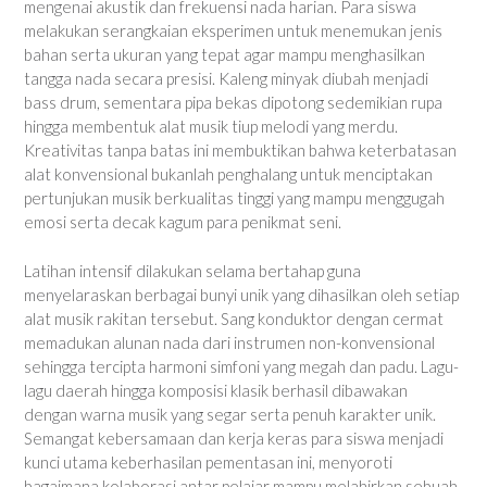
mengenai akustik dan frekuensi nada harian. Para siswa
melakukan serangkaian eksperimen untuk menemukan jenis
bahan serta ukuran yang tepat agar mampu menghasilkan
tangga nada secara presisi. Kaleng minyak diubah menjadi
bass drum, sementara pipa bekas dipotong sedemikian rupa
hingga membentuk alat musik tiup melodi yang merdu.
Kreativitas tanpa batas ini membuktikan bahwa keterbatasan
alat konvensional bukanlah penghalang untuk menciptakan
pertunjukan musik berkualitas tinggi yang mampu menggugah
emosi serta decak kagum para penikmat seni.
Latihan intensif dilakukan selama bertahap guna
menyelaraskan berbagai bunyi unik yang dihasilkan oleh setiap
alat musik rakitan tersebut. Sang konduktor dengan cermat
memadukan alunan nada dari instrumen non-konvensional
sehingga tercipta harmoni simfoni yang megah dan padu. Lagu-
lagu daerah hingga komposisi klasik berhasil dibawakan
dengan warna musik yang segar serta penuh karakter unik.
Semangat kebersamaan dan kerja keras para siswa menjadi
kunci utama keberhasilan pementasan ini, menyoroti
bagaimana kolaborasi antar pelajar mampu melahirkan sebuah