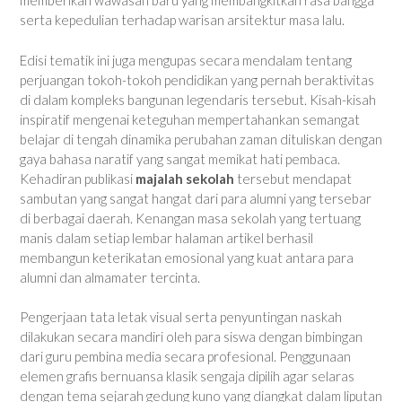
memberikan wawasan baru yang membangkitkan rasa bangga
serta kepedulian terhadap warisan arsitektur masa lalu.
Edisi tematik ini juga mengupas secara mendalam tentang
perjuangan tokoh-tokoh pendidikan yang pernah beraktivitas
di dalam kompleks bangunan legendaris tersebut. Kisah-kisah
inspiratif mengenai keteguhan mempertahankan semangat
belajar di tengah dinamika perubahan zaman dituliskan dengan
gaya bahasa naratif yang sangat memikat hati pembaca.
Kehadiran publikasi
majalah sekolah
tersebut mendapat
sambutan yang sangat hangat dari para alumni yang tersebar
di berbagai daerah. Kenangan masa sekolah yang tertuang
manis dalam setiap lembar halaman artikel berhasil
membangun keterikatan emosional yang kuat antara para
alumni dan almamater tercinta.
Pengerjaan tata letak visual serta penyuntingan naskah
dilakukan secara mandiri oleh para siswa dengan bimbingan
dari guru pembina media secara profesional. Penggunaan
elemen grafis bernuansa klasik sengaja dipilih agar selaras
dengan tema sejarah gedung kuno yang diangkat dalam liputan