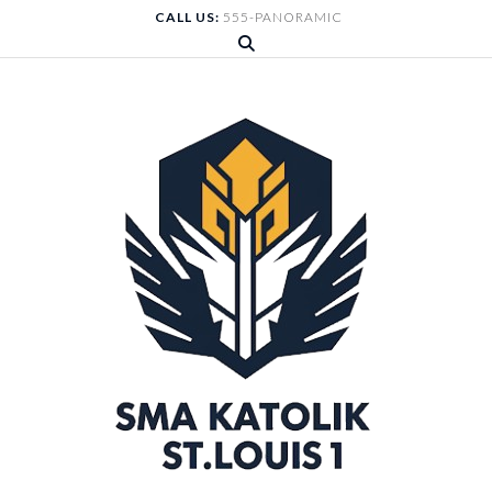
Skip
CALL US:
555-PANORAMIC
to
content