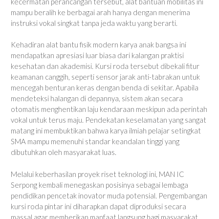
kecermatan perancangan tersebut, alat bantuan mobilitas ini
mampu beralih ke berbagai arah hanya dengan menerima
instruksi vokal singkat tanpa jeda waktu yang berarti.
Kehadiran alat bantu fisik modern karya anak bangsa ini
mendapatkan apresiasi luar biasa dari kalangan praktisi
kesehatan dan akademisi. Kursi roda tersebut dibekali fitur
keamanan canggih, seperti sensor jarak anti-tabrakan untuk
mencegah benturan keras dengan benda di sekitar. Apabila
mendeteksi halangan di depannya, sistem akan secara
otomatis menghentikan laju kendaraan meskipun ada perintah
vokal untuk terus maju. Pendekatan keselamatan yang sangat
matang ini membuktikan bahwa karya ilmiah pelajar setingkat
SMA mampu memenuhi standar keandalan tinggi yang
dibutuhkan oleh masyarakat luas.
Melalui keberhasilan proyek riset teknologi ini, MAN IC
Serpong kembali menegaskan posisinya sebagai lembaga
pendidikan pencetak inovator muda potensial. Pengembangan
kursi roda pintar ini diharapkan dapat diproduksi secara
massal agar memberikan manfaat langsung bagi masyarakat