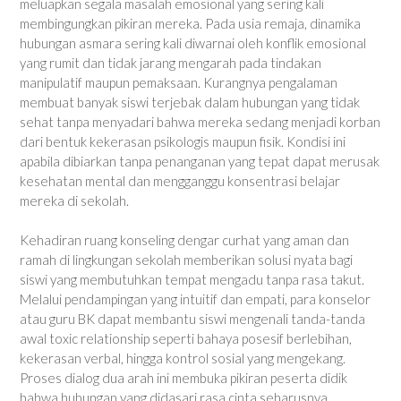
meluapkan segala masalah emosional yang sering kali
membingungkan pikiran mereka. Pada usia remaja, dinamika
hubungan asmara sering kali diwarnai oleh konflik emosional
yang rumit dan tidak jarang mengarah pada tindakan
manipulatif maupun pemaksaan. Kurangnya pengalaman
membuat banyak siswi terjebak dalam hubungan yang tidak
sehat tanpa menyadari bahwa mereka sedang menjadi korban
dari bentuk kekerasan psikologis maupun fisik. Kondisi ini
apabila dibiarkan tanpa penanganan yang tepat dapat merusak
kesehatan mental dan mengganggu konsentrasi belajar
mereka di sekolah.
Kehadiran ruang konseling dengar curhat yang aman dan
ramah di lingkungan sekolah memberikan solusi nyata bagi
siswi yang membutuhkan tempat mengadu tanpa rasa takut.
Melalui pendampingan yang intuitif dan empati, para konselor
atau guru BK dapat membantu siswi mengenali tanda-tanda
awal toxic relationship seperti bahaya posesif berlebihan,
kekerasan verbal, hingga kontrol sosial yang mengekang.
Proses dialog dua arah ini membuka pikiran peserta didik
bahwa hubungan yang didasari rasa cinta seharusnya