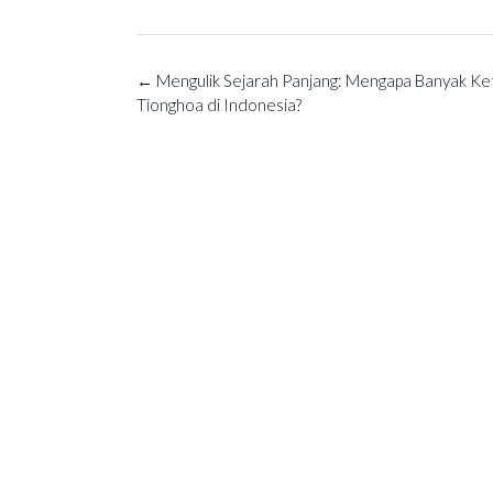
Post
←
Mengulik Sejarah Panjang: Mengapa Banyak Ke
navigation
Tionghoa di Indonesia?