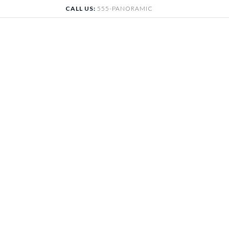
Skip
CALL US:
555-PANORAMIC
to
content