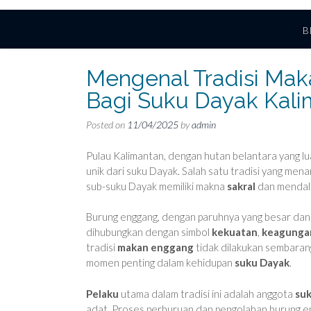
B
Mengenal Tradisi Mak
Bagi Suku Dayak Kali
Posted on
11/04/2025
by
admin
Pulau Kalimantan, dengan hutan belantara yang l
unik dari suku Dayak. Salah satu tradisi yang menar
sub-suku Dayak memiliki makna
sakral
dan mendal
Burung enggang, dengan paruhnya yang besar dan b
dihubungkan dengan simbol
kekuatan
,
keagunga
tradisi
makan enggang
tidak dilakukan sembaran
momen penting dalam kehidupan
suku Dayak
.
Pelaku
utama dalam tradisi ini adalah anggota
su
adat. Proses perburuan dan pengolahan burung e