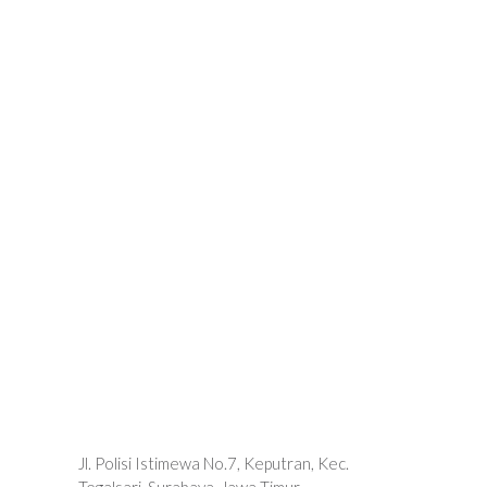
Jl. Polisi Istimewa No.7, Keputran, Kec.
Tegalsari, Surabaya, Jawa Timur