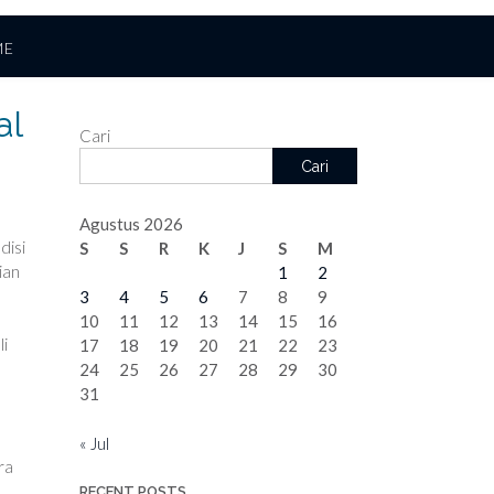
ME
al
Cari
Cari
Agustus 2026
disi
S
S
R
K
J
S
M
ian
1
2
3
4
5
6
7
8
9
10
11
12
13
14
15
16
li
17
18
19
20
21
22
23
24
25
26
27
28
29
30
31
« Jul
ra
RECENT POSTS