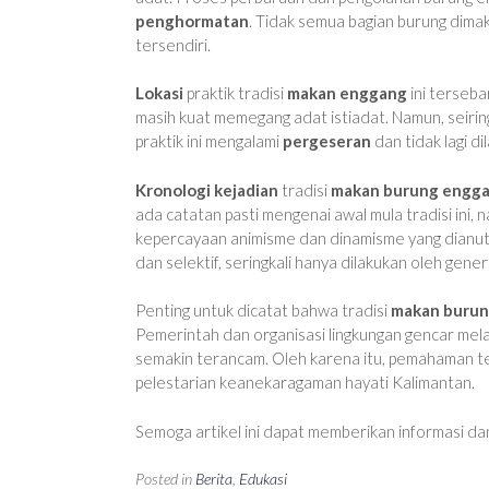
penghormatan
. Tidak semua bagian burung dimak
tersendiri.
Lokasi
praktik tradisi
makan enggang
ini terseba
masih kuat memegang adat istiadat. Namun, seiri
praktik ini mengalami
pergeseran
dan tidak lagi d
Kronologi kejadian
tradisi
makan burung engg
ada catatan pasti mengenai awal mula tradisi ini,
kepercayaan animisme dan dinamisme yang dianut ol
dan selektif, seringkali hanya dilakukan oleh gene
Penting untuk dicatat bahwa tradisi
makan buru
Pemerintah dan organisasi lingkungan gencar mel
semakin terancam. Oleh karena itu, pemahaman ten
pelestarian keanekaragaman hayati Kalimantan.
Semoga artikel ini dapat memberikan informasi da
Posted in
Berita
,
Edukasi