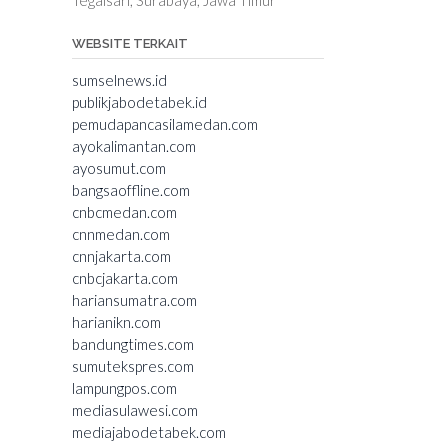
WEBSITE TERKAIT
sumselnews.id
publikjabodetabek.id
pemudapancasilamedan.com
ayokalimantan.com
ayosumut.com
bangsaoffline.com
cnbcmedan.com
cnnmedan.com
cnnjakarta.com
cnbcjakarta.com
hariansumatra.com
harianikn.com
bandungtimes.com
sumutekspres.com
lampungpos.com
mediasulawesi.com
mediajabodetabek.com