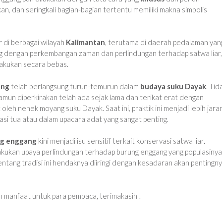
an, dan seringkali bagian-bagian tertentu memiliki makna simbolis
r di berbagai wilayah
Kalimantan
, terutama di daerah pedalaman yan
ng dengan perkembangan zaman dan perlindungan terhadap satwa liar,
ilakukan secara bebas.
ang
telah berlangsung turun-temurun dalam
budaya suku Dayak
. Tid
 namun diperkirakan telah ada sejak lama dan terikat erat dengan
eh nenek moyang suku Dayak. Saat ini, praktik ini menjadi lebih jara
rasi tua atau dalam upacara adat yang sangat penting.
ng enggang
kini menjadi isu sensitif terkait konservasi satwa liar.
akukan upaya perlindungan terhadap burung enggang yang populasinya
tang tradisi ini hendaknya diiringi dengan kesadaran akan pentingn
n manfaat untuk para pembaca, terimakasih !