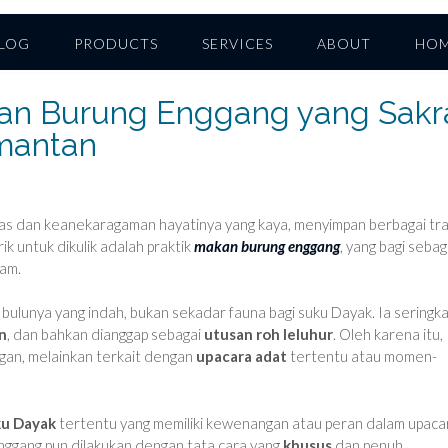
LOG
PRODUCTS
SERVICES
ABOUT
HO
an Burung Enggang yang Sakr
mantan
uas dan keanekaragaman hayatinya yang kaya, menyimpan berbagai tra
ik untuk dikulik adalah praktik
makan burung enggang
, yang bagi sebag
am.
ulunya yang indah, bukan sekadar fauna bagi suku Dayak. Ia seringka
n
, dan bahkan dianggap sebagai
utusan roh leluhur
. Oleh karena itu,
gan, melainkan terkait dengan
upacara adat
tertentu atau momen-
ku Dayak
tertentu yang memiliki kewenangan atau peran dalam upaca
nggang pun dilakukan dengan tata cara yang
khusus
dan penuh