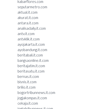
kabarflores.com
seputarmetro.com
aktual.it.com
akurat.it.com
antara.it.com
analisadaily.it.com
antv.it.com
antvklik.it.com
ayojakarta.it.com
ayobandung.it.com
beritabali.it.com
bangsaonline.it.com
beritajatim.it.com
beritasatu.it.com
bernas.it.com
bisnis.it.com
brilio.it.com
bogortribunnews.it.com
jogjakompas.it.com
cekaja.it.com
jogjatribunnews.it.com