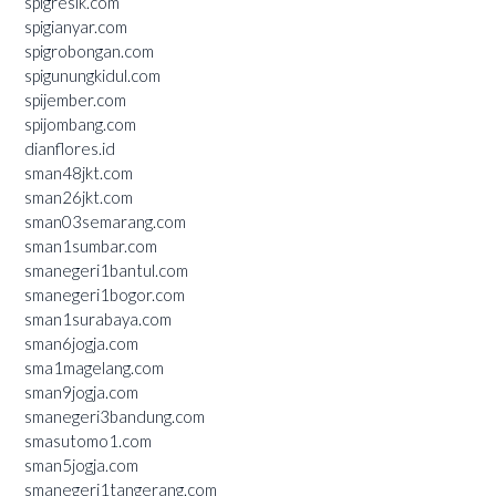
spigresik.com
spigianyar.com
spigrobongan.com
spigunungkidul.com
spijember.com
spijombang.com
dianflores.id
sman48jkt.com
sman26jkt.com
sman03semarang.com
sman1sumbar.com
smanegeri1bantul.com
smanegeri1bogor.com
sman1surabaya.com
sman6jogja.com
sma1magelang.com
sman9jogja.com
smanegeri3bandung.com
smasutomo1.com
sman5jogja.com
smanegeri1tangerang.com