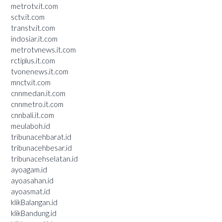
metrotv.it.com
sctv.it.com
transtv.it.com
indosiar.it.com
metrotvnews.it.com
rctiplus.it.com
tvonenews.it.com
mnctv.it.com
cnnmedan.it.com
cnnmetro.it.com
cnnbali.it.com
meulaboh.id
tribunacehbarat.id
tribunacehbesar.id
tribunacehselatan.id
ayoagam.id
ayoasahan.id
ayoasmat.id
klikBalangan.id
klikBandung.id