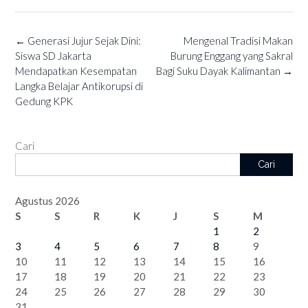
Post
←
Generasi Jujur Sejak Dini:
Mengenal Tradisi Makan
navigation
Siswa SD Jakarta
Burung Enggang yang Sakral
Mendapatkan Kesempatan
Bagi Suku Dayak Kalimantan
→
Langka Belajar Antikorupsi di
Gedung KPK
Cari
Cari
Agustus 2026
S
S
R
K
J
S
M
1
2
3
4
5
6
7
8
9
10
11
12
13
14
15
16
17
18
19
20
21
22
23
24
25
26
27
28
29
30
31