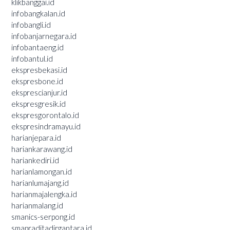
klikbanggai.id
infobangkalan.id
infobangli.id
infobanjarnegara.id
infobantaeng.id
infobantul.id
ekspresbekasi.id
ekspresbone.id
eksprescianjur.id
ekspresgresik.id
ekspresgorontalo.id
ekspresindramayu.id
harianjepara.id
hariankarawang.id
hariankediri.id
harianlamongan.id
harianlumajang.id
harianmajalengka.id
harianmalang.id
smanics-serpong.id
smapraditadirgantara.id