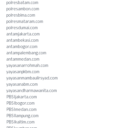
polresbatam.com
polresambon.com
polresbima.com
polresmataram.com
polresdumai.com
antamjakarta.com
antambekasi.com
antambogor.com
antampalembang.com
antammedan.com
yayasanarrohmah.com
yayasanpkbm.com
yayasanmambaulirsyad.com
yayasanabm.com
yayasandharmawanita.com
PBSIjakarta.com
PBSIbogor.com
PBSImedan.com
PBSIlampung.com
PBSIkaltim.com