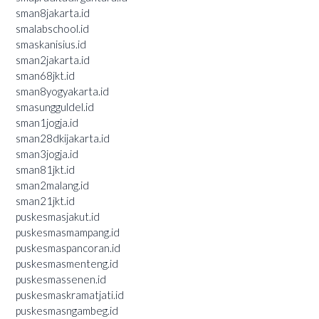
sman8jakarta.id
smalabschool.id
smaskanisius.id
sman2jakarta.id
sman68jkt.id
sman8yogyakarta.id
smasungguldel.id
sman1jogja.id
sman28dkijakarta.id
sman3jogja.id
sman81jkt.id
sman2malang.id
sman21jkt.id
puskesmasjakut.id
puskesmasmampang.id
puskesmaspancoran.id
puskesmasmenteng.id
puskesmassenen.id
puskesmaskramatjati.id
puskesmasngambeg.id