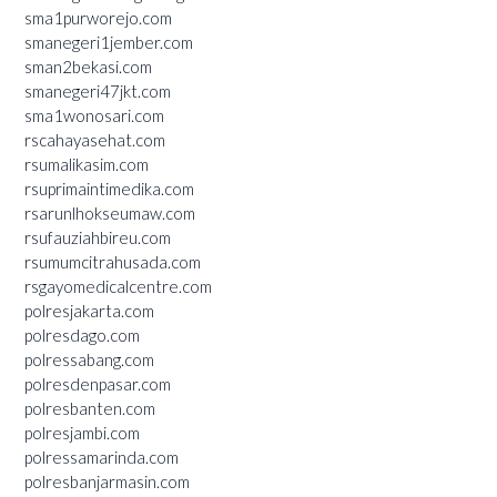
sma1purworejo.com
smanegeri1jember.com
sman2bekasi.com
smanegeri47jkt.com
sma1wonosari.com
rscahayasehat.com
rsumalikasim.com
rsuprimaintimedika.com
rsarunlhokseumaw.com
rsufauziahbireu.com
rsumumcitrahusada.com
rsgayomedicalcentre.com
polresjakarta.com
polresdago.com
polressabang.com
polresdenpasar.com
polresbanten.com
polresjambi.com
polressamarinda.com
polresbanjarmasin.com