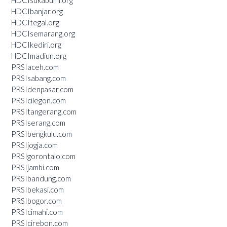
HDCIsukabumi.org
HDCIbanjar.org
HDCItegal.org
HDCIsemarang.org
HDCIkediri.org
HDCImadiun.org
PRSIaceh.com
PRSIsabang.com
PRSIdenpasar.com
PRSIcilegon.com
PRSItangerang.com
PRSIserang.com
PRSIbengkulu.com
PRSIjogja.com
PRSIgorontalo.com
PRSIjambi.com
PRSIbandung.com
PRSIbekasi.com
PRSIbogor.com
PRSIcimahi.com
PRSIcirebon.com