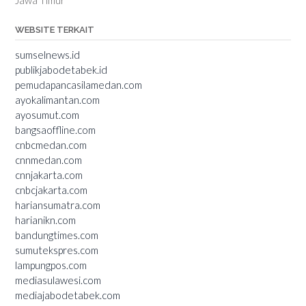
Jawa Timur
WEBSITE TERKAIT
sumselnews.id
publikjabodetabek.id
pemudapancasilamedan.com
ayokalimantan.com
ayosumut.com
bangsaoffline.com
cnbcmedan.com
cnnmedan.com
cnnjakarta.com
cnbcjakarta.com
hariansumatra.com
harianikn.com
bandungtimes.com
sumutekspres.com
lampungpos.com
mediasulawesi.com
mediajabodetabek.com