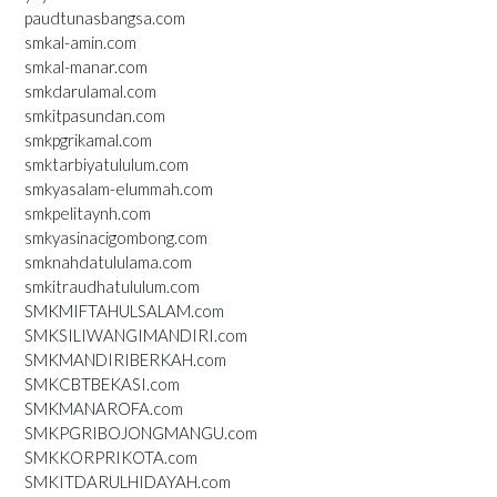
paudtunasbangsa.com
smkal-amin.com
smkal-manar.com
smkdarulamal.com
smkitpasundan.com
smkpgrikamal.com
smktarbiyatululum.com
smkyasalam-elummah.com
smkpelitaynh.com
smkyasinacigombong.com
smknahdatululama.com
smkitraudhatululum.com
SMKMIFTAHULSALAM.com
SMKSILIWANGIMANDIRI.com
SMKMANDIRIBERKAH.com
SMKCBTBEKASI.com
SMKMANAROFA.com
SMKPGRIBOJONGMANGU.com
SMKKORPRIKOTA.com
SMKITDARULHIDAYAH.com