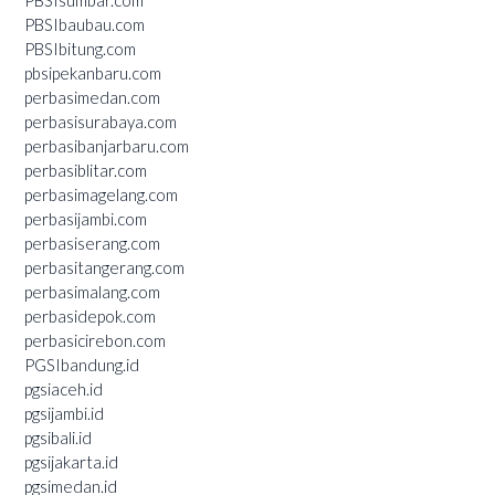
PBSIsumbar.com
PBSIbaubau.com
PBSIbitung.com
pbsipekanbaru.com
perbasimedan.com
perbasisurabaya.com
perbasibanjarbaru.com
perbasiblitar.com
perbasimagelang.com
perbasijambi.com
perbasiserang.com
perbasitangerang.com
perbasimalang.com
perbasidepok.com
perbasicirebon.com
PGSIbandung.id
pgsiaceh.id
pgsijambi.id
pgsibali.id
pgsijakarta.id
pgsimedan.id