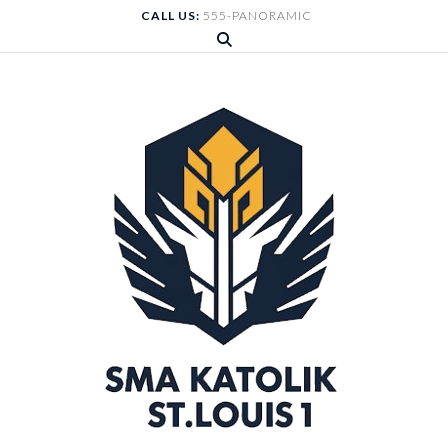
Skip
CALL US:
555-PANORAMIC
to
content