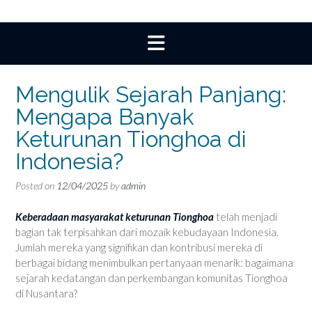
Mengulik Sejarah Panjang:
Mengapa Banyak
Keturunan Tionghoa di
Indonesia?
Posted on
12/04/2025
by
admin
Keberadaan masyarakat keturunan Tionghoa
telah menjadi
bagian tak terpisahkan dari mozaik kebudayaan Indonesia.
Jumlah mereka yang signifikan dan kontribusi mereka di
berbagai bidang menimbulkan pertanyaan menarik: bagaimana
sejarah kedatangan dan perkembangan komunitas Tionghoa
di Nusantara?