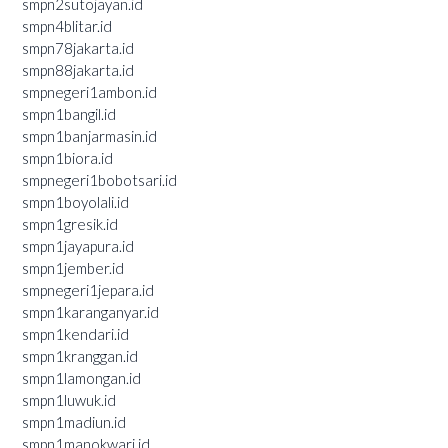
smpn2sutojayan.id
smpn4blitar.id
smpn78jakarta.id
smpn88jakarta.id
smpnegeri1ambon.id
smpn1bangil.id
smpn1banjarmasin.id
smpn1biora.id
smpnegeri1bobotsari.id
smpn1boyolali.id
smpn1gresik.id
smpn1jayapura.id
smpn1jember.id
smpnegeri1jepara.id
smpn1karanganyar.id
smpn1kendari.id
smpn1kranggan.id
smpn1lamongan.id
smpn1luwuk.id
smpn1madiun.id
smpn1manokwari.id