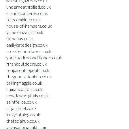
wrestlingagrees.co.uk
underneathfoiled.co.uk
spanosconcerns.co.uk
telecomblue.co.uk
house-of-hampers.co.uk
yumekanzashi.co.uk
fatnanas.co.uk
emilykatedesign.co.uk
crossfelloutdoors.co.uk
yorkroadreconditioned.co.uk
rfrankoutdoors.co.uk
teaparentrepeat.co.uk
thegenerationhub.co.uk
talkingmagpie.co.uk
humancotton.co.uk
newdawndigitals.co.uk
saintfelice.co.uk
mrjapparel.co.uk
kinkycatalog.co.uk
thefaciahub.co.uk
yayasanbinabakti.com