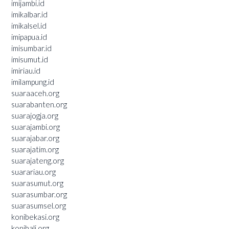
imijambi.id
imikalbar.id
imikalsel.id
imipapua.id
imisumbar.id
imisumut.id
imiriau.id
imilampung.id
suaraaceh.org
suarabanten.org
suarajogja.org
suarajambi.org
suarajabar.org
suarajatim.org
suarajateng.org
suarariau.org
suarasumut.org
suarasumbar.org
suarasumsel.org
konibekasi.org
konibali.org