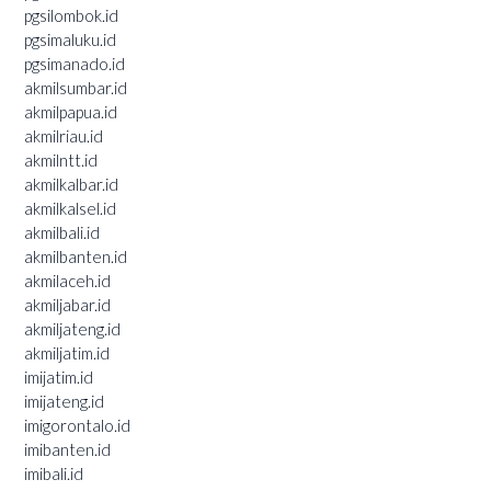
pgsilombok.id
pgsimaluku.id
pgsimanado.id
akmilsumbar.id
akmilpapua.id
akmilriau.id
akmilntt.id
akmilkalbar.id
akmilkalsel.id
akmilbali.id
akmilbanten.id
akmilaceh.id
akmiljabar.id
akmiljateng.id
akmiljatim.id
imijatim.id
imijateng.id
imigorontalo.id
imibanten.id
imibali.id