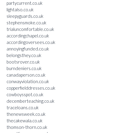
partycurrent.co.uk
lightalso.co.uk
sleepyguards.co.uk
stephensmoke.co.uk
trialuncomfortable.co.uk
accordingchapel.co.uk
accordingoversees.co.uk
annoyingfunded.co.uk
belongsthey.co.uk
bootsrover.co.uk
burndeniers.co.uk
canadaperson.co.uk
conwayviolation.co.uk
copperfielddresses.co.uk
cowboysspot.co.uk
decemberteaching.co.uk
traceloans.co.uk
thenewsweek.co.uk
thecakewala.co.uk
thomson-thorn.co.uk