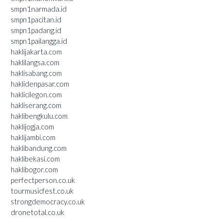
smpn1narmada.id
smpn1pacitan.id
smpn1padang.id
smpn1pailangga.id
haklijakarta.com
haklilangsa.com
haklisabang.com
haklidenpasar.com
haklicilegon.com
hakliserang.com
haklibengkulu.com
haklijogja.com
haklijambi.com
haklibandung.com
haklibekasi.com
haklibogor.com
perfectperson.co.uk
tourmusicfest.co.uk
strongdemocracy.co.uk
dronetotal.co.uk