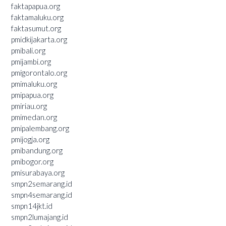
faktapapua.org
faktamaluku.org
faktasumut.org
pmidkijakarta.org
pmibali.org
pmijambi.org
pmigorontalo.org
pmimaluku.org
pmipapua.org
pmiriau.org
pmimedan.org
pmipalembang.org
pmijogja.org
pmibandung.org
pmibogor.org
pmisurabaya.org
smpn2semarang.id
smpn4semarang.id
smpn14jkt.id
smpn2lumajang.id