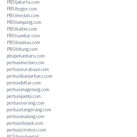
PBSIjakarta.com
PBSIbogor.com
PBSImedan.com
PBSIlampung.com
PBSIkaltim.com
PBSIsumbar.com
PBSIbaubau.com
PBSIbitung.com
pbsipekanbaru.com
perbasimedan.com
perbasisurabaya.com
perbasibanjarbaru.com
perbasiblitar.com
perbasimagelang.com
perbasijambi.com
perbasiserang.com
perbasitangerang.com
perbasimalang.com
perbasidepok.com
perbasicirebon.com
PGSIbandung.id