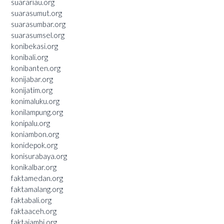
suarariau.org
suarasumut.org
suarasumbar.org
suarasumsel.org
konibekasi.org
konibali.org
konibanten.org
konijabar.org
konijatim.org
konimaluku.org
konilampung.org
konipalu.org
koniambon.org
konidepok.org
konisurabaya.org
konikalbar.org
faktamedan.org
faktamalang.org
faktabali.org
faktaaceh.org
faktajambi.org