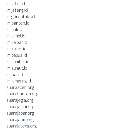
imijatim.id
imijateng.id
imigorontalo.id
imibanten.id
imibali.id
imijambi.id
imikalbar.id
imikalsel.id
imipapua.id
imisumbar.id
imisumut.id
imiriau.id
imilampung.id
suaraaceh.org
suarabanten.org
suarajogja.org
suarajambi.org
suarajabar.org
suarajatim.org
suarajateng.org