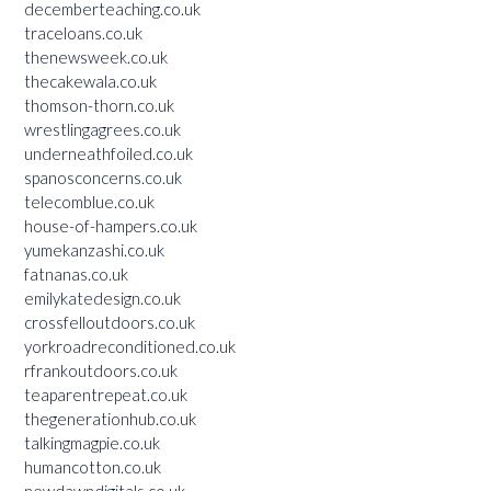
decemberteaching.co.uk
traceloans.co.uk
thenewsweek.co.uk
thecakewala.co.uk
thomson-thorn.co.uk
wrestlingagrees.co.uk
underneathfoiled.co.uk
spanosconcerns.co.uk
telecomblue.co.uk
house-of-hampers.co.uk
yumekanzashi.co.uk
fatnanas.co.uk
emilykatedesign.co.uk
crossfelloutdoors.co.uk
yorkroadreconditioned.co.uk
rfrankoutdoors.co.uk
teaparentrepeat.co.uk
thegenerationhub.co.uk
talkingmagpie.co.uk
humancotton.co.uk