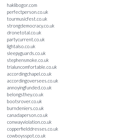
haklibogor.com
perfectperson.co.uk
tourmusicfest.co.uk
strongdemocracy.co.uk
dronetotal.co.uk
partycurrent.co.uk
lightalso.co.uk
sleepyguards.co.uk
stephensmoke.co.uk
trialuncomfortable.co.uk
accordingchapel.co.uk
accordingoversees.co.uk
annoyingfunded.co.uk
belongsthey.co.uk
bootsrover.co.uk
burndeniers.co.uk
canadaperson.co.uk
conwayviolation.co.uk
copperfielddresses.co.uk
cowboysspot.co.uk