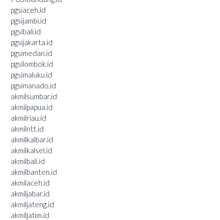
pgsiaceh.id
pgsijambi.id
pgsibali.id
pgsijakarta.id
pgsimedan.id
pgsilombok.id
pgsimaluku.id
pgsimanado.id
akmilsumbar.id
akmilpapua.id
akmilriau.id
akmilntt.id
akmilkalbar.id
akmilkalsel.id
akmilbali.id
akmilbanten.id
akmilaceh.id
akmiljabar.id
akmiljateng.id
akmiljatim.id