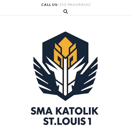
Skip
CALL US:
555-PANORAMIC
to
content