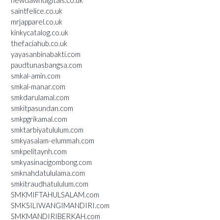
newdawndigitals.co.uk
saintfelice.co.uk
mrjapparel.co.uk
kinkycatalog.co.uk
thefaciahub.co.uk
yayasanbinabakti.com
paudtunasbangsa.com
smkal-amin.com
smkal-manar.com
smkdarulamal.com
smkitpasundan.com
smkpgrikamal.com
smktarbiyatululum.com
smkyasalam-elummah.com
smkpelitaynh.com
smkyasinacigombong.com
smknahdatululama.com
smkitraudhatululum.com
SMKMIFTAHULSALAM.com
SMKSILIWANGIMANDIRI.com
SMKMANDIRIBERKAH.com