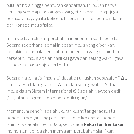
pukulan bola hingga benturan kendaraan. Ini bukan hanya
tentang seberapa besar gaya yang diterapkan, tetapi juga
berapa lama gaya itu bekerja. Interaksi ini membentuk dasar
dari konsep impuls fisika.
Impuls adalah ukuran perubahan momentum suatu benda.
Secara sederhana, semakin besar impuls yang diberikan,
semakin besar pula perubahan momentum yang dialami benda
tersebut. Impuls adalah hasil kali gaya dan selang waktu gaya
itu bekerja pada objek tertentu.
Secara matematis, impuls (J) dapat dirumuskan sebagai J=F⋅Δt,
di mana F adalah gaya dan Δt adalah selang waktu. Satuan
impuls dalam Sistem Internasional (SI) adalah Newton detik
(N⋅s) atau kilogram meter per detik (kg⋅m/s).
Momentum sendiri adalah ukuran kuantitas gerak suatu
benda. Ia bergantung pada massa dan kecepatan benda.
Rumusnya adalah p=mv. Jadi, ketika ada
kekuatan hentakan
,
momentum benda akan mengalami perubahan signifikan.