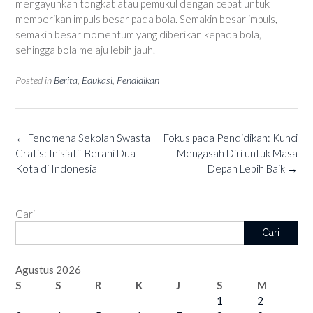
mengayunkan tongkat atau pemukul dengan cepat untuk
memberikan impuls besar pada bola. Semakin besar impuls,
semakin besar momentum yang diberikan kepada bola,
sehingga bola melaju lebih jauh.
Posted in
Berita
,
Edukasi
,
Pendidikan
Post
←
Fenomena Sekolah Swasta
Fokus pada Pendidikan: Kunci
navigation
Gratis: Inisiatif Berani Dua
Mengasah Diri untuk Masa
Kota di Indonesia
Depan Lebih Baik
→
Cari
Cari
Agustus 2026
S
S
R
K
J
S
M
1
2