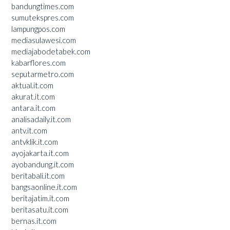
bandungtimes.com
sumutekspres.com
lampungpos.com
mediasulawesi.com
mediajabodetabek.com
kabarflores.com
seputarmetro.com
aktual.it.com
akurat.it.com
antara.it.com
analisadaily.it.com
antv.it.com
antvklik.it.com
ayojakarta.it.com
ayobandung.it.com
beritabali.it.com
bangsaonline.it.com
beritajatim.it.com
beritasatu.it.com
bernas.it.com