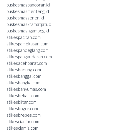
puskesmaspancoran.id
puskesmasmenteng.id
puskesmassenen.id
puskesmaskramatjati.id
puskesmasngambeg.id
stikespacitan.com
stikespamekasan.com
stikespandeglang.com
stikespangandaran.com
stikesacehbarat.com
stikesbadung.com
stikesbanggai.com
stikesbangka.com
stikesbanyumas.com
stikesbekasi.com
stikesblitar.com
stikesbogor.com
stikesbrebes.com
stikescianjur.com
stikesciamis.com