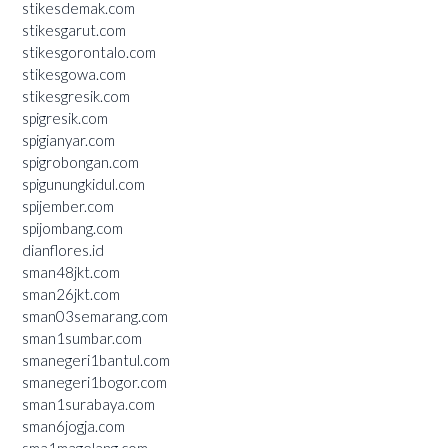
stikesdemak.com
stikesgarut.com
stikesgorontalo.com
stikesgowa.com
stikesgresik.com
spigresik.com
spigianyar.com
spigrobongan.com
spigunungkidul.com
spijember.com
spijombang.com
dianflores.id
sman48jkt.com
sman26jkt.com
sman03semarang.com
sman1sumbar.com
smanegeri1bantul.com
smanegeri1bogor.com
sman1surabaya.com
sman6jogja.com