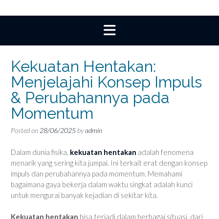
Kekuatan Hentakan:
Menjelajahi Konsep Impuls
& Perubahannya pada
Momentum
Posted on
28/06/2025
by
admin
Dalam dunia fisika,
kekuatan hentakan
adalah fenomena
menarik yang sering kita jumpai. Ini terkait erat dengan konsep
impuls dan perubahannya pada momentum. Memahami
bagaimana gaya bekerja dalam waktu singkat adalah kunci
untuk mengurai banyak kejadian di sekitar kita.
Kekuatan hentakan
bisa terjadi dalam berbagai situasi, dari