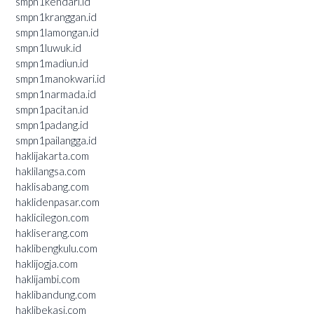
smpn1kendari.id
smpn1kranggan.id
smpn1lamongan.id
smpn1luwuk.id
smpn1madiun.id
smpn1manokwari.id
smpn1narmada.id
smpn1pacitan.id
smpn1padang.id
smpn1pailangga.id
haklijakarta.com
haklilangsa.com
haklisabang.com
haklidenpasar.com
haklicilegon.com
hakliserang.com
haklibengkulu.com
haklijogja.com
haklijambi.com
haklibandung.com
haklibekasi.com