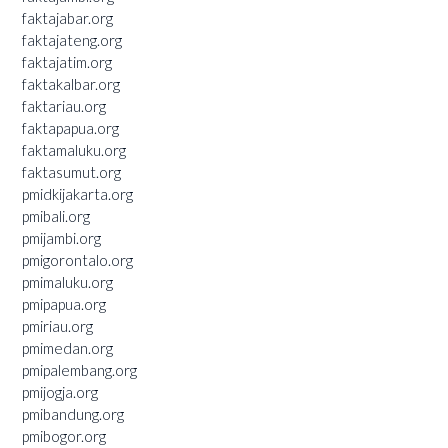
faktajabar.org
faktajateng.org
faktajatim.org
faktakalbar.org
faktariau.org
faktapapua.org
faktamaluku.org
faktasumut.org
pmidkijakarta.org
pmibali.org
pmijambi.org
pmigorontalo.org
pmimaluku.org
pmipapua.org
pmiriau.org
pmimedan.org
pmipalembang.org
pmijogja.org
pmibandung.org
pmibogor.org