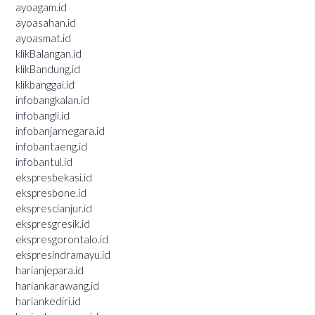
ayoagam.id
ayoasahan.id
ayoasmat.id
klikBalangan.id
klikBandung.id
klikbanggai.id
infobangkalan.id
infobangli.id
infobanjarnegara.id
infobantaeng.id
infobantul.id
ekspresbekasi.id
ekspresbone.id
eksprescianjur.id
ekspresgresik.id
ekspresgorontalo.id
ekspresindramayu.id
harianjepara.id
hariankarawang.id
hariankediri.id