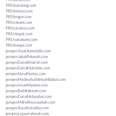
PRSIbandung.com
PRSIbekasi.com
PRSIbogor.com
PRSIcimahi.com
PRSIcirebon.com
PRSIdepok.com
PRSIsukabumi.com
PRSIbanjar.com
ponpesIhyaUlumuddin.com
ponpesJabalRahmah.com
ponpesDarulKhairat.com
ponpesDarulMuhsinin.com
ponpesNurulHudas.com
ponpesMadinatuddiniyahBabul.com
ponpesInsanMadani.com
ponpesBaitilHikmah.com
ponpesDarulHidayahul.com
ponpesMafatihussaadah.com
ponpesRaudhatulAla.com
ponpesLiqaurrahmah.com