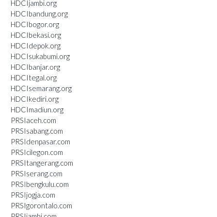
HDCIjambi.org
HDCIbandung.org
HDCIbogor.org
HDCIbekasi.org
HDCIdepok.org
HDCIsukabumi.org
HDCIbanjar.org
HDCItegal.org
HDCIsemarang.org
HDCIkediri.org
HDCImadiun.org
PRSIaceh.com
PRSIsabang.com
PRSIdenpasar.com
PRSIcilegon.com
PRSItangerang.com
PRSIserang.com
PRSIbengkulu.com
PRSIjogja.com
PRSIgorontalo.com
PRSIjambi.com