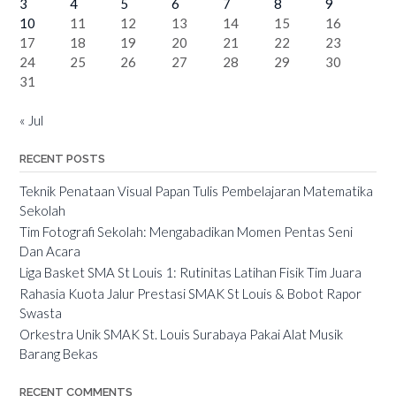
3
4
5
6
7
8
9
10
11
12
13
14
15
16
17
18
19
20
21
22
23
24
25
26
27
28
29
30
31
« Jul
RECENT POSTS
Teknik Penataan Visual Papan Tulis Pembelajaran Matematika
Sekolah
Tim Fotografi Sekolah: Mengabadikan Momen Pentas Seni
Dan Acara
Liga Basket SMA St Louis 1: Rutinitas Latihan Fisik Tim Juara
Rahasia Kuota Jalur Prestasi SMAK St Louis & Bobot Rapor
Swasta
Orkestra Unik SMAK St. Louis Surabaya Pakai Alat Musik
Barang Bekas
RECENT COMMENTS