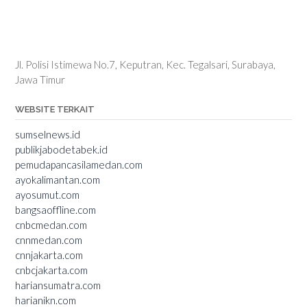
Jl. Polisi Istimewa No.7, Keputran, Kec. Tegalsari, Surabaya,
Jawa Timur
WEBSITE TERKAIT
sumselnews.id
publikjabodetabek.id
pemudapancasilamedan.com
ayokalimantan.com
ayosumut.com
bangsaoffline.com
cnbcmedan.com
cnnmedan.com
cnnjakarta.com
cnbcjakarta.com
hariansumatra.com
harianikn.com