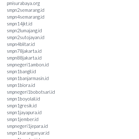
pmisurabaya.org
smpn2semarang.id
smpn4semarang.id
smpn14jkt.id
smpn2lumajang.id
smpn2sutojayan.id
smpn4blitar.id
smpn78jakarta.id
smpn88jakarta.id
smpnegeri1ambon.id
smpn1bangil.id
smpn1banjarmasin.id
smpn1biora.id
smpnegeri1bobotsari.id
smpn1boyolali.id
smpn1gresik.id
smpn1jayapura.id
smpn1jember.id
smpnegeri1jepara.id
smpn1karanganyar.id