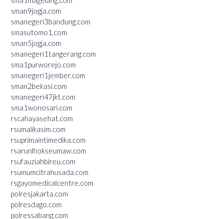
sma1magelang.com
sman9jogja.com
smanegeri3bandung.com
smasutomo1.com
sman5jogja.com
smanegeri1tangerang.com
sma1purworejo.com
smanegeri1jember.com
sman2bekasi.com
smanegeri47jkt.com
sma1wonosari.com
rscahayasehat.com
rsumalikasim.com
rsuprimaintimedika.com
rsarunlhokseumaw.com
rsufauziahbireu.com
rsumumcitrahusada.com
rsgayomedicalcentre.com
polresjakarta.com
polresdago.com
polressabang.com