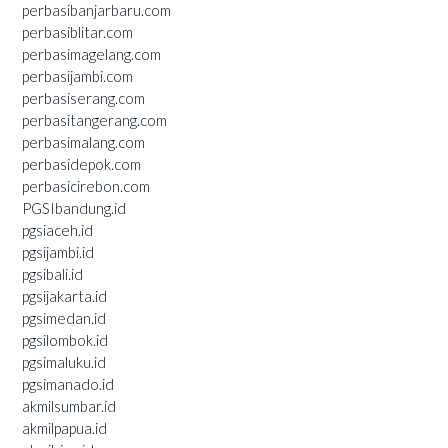
perbasibanjarbaru.com
perbasiblitar.com
perbasimagelang.com
perbasijambi.com
perbasiserang.com
perbasitangerang.com
perbasimalang.com
perbasidepok.com
perbasicirebon.com
PGSIbandung.id
pgsiaceh.id
pgsijambi.id
pgsibali.id
pgsijakarta.id
pgsimedan.id
pgsilombok.id
pgsimaluku.id
pgsimanado.id
akmilsumbar.id
akmilpapua.id