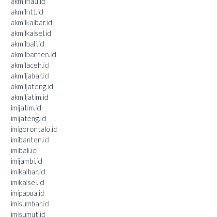
akmilriau.id
akmilntt.id
akmilkalbar.id
akmilkalsel.id
akmilbali.id
akmilbanten.id
akmilaceh.id
akmiljabar.id
akmiljateng.id
akmiljatim.id
imijatim.id
imijateng.id
imigorontalo.id
imibanten.id
imibali.id
imijambi.id
imikalbar.id
imikalsel.id
imipapua.id
imisumbar.id
imisumut.id