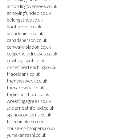
accordingoversees.co.uk
annoyingfunded.co.uk
belongsthey.co.uk
bootsrover.co.uk
burndeniers.co.uk
canadaperson.co.uk
conwayviolation.co.uk
copperfielddresses.co.uk
cowboysspot.co.uk
decemberteaching.co.uk
traceloans.co.uk
thenewsweek.co.uk
thecakewala.co.uk
thomson-thorn.co.uk
wrestlingagrees.co.uk
underneathfoiled.co.uk
spanosconcerns.co.uk
telecomblue.co.uk
house-of-hampers.co.uk
yumekanzashi.co.uk