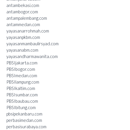
antambekasi.com
antambogor.com
antampalembang.com
antammedan.com
yayasanarrohmah.com
yayasanpkbm.com
yayasanmambaulirsyad.com
yayasanabm.com
yayasandharmawanita.com
PBSIjakarta.com
PBSIbogor.com
PBSImedan.com
PBSIlampung.com
PBSIkaltim.com
PBSIsumbar.com
PBSIbaubau.com
PBSIbitung.com
pbsipekanbaru.com
perbasimedan.com
perbasisurabaya.com