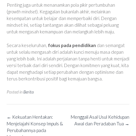
Penting juga untuk menanamkan pola pikir pertumbuhan
(
growth mindset
). Kegagalan bukanlah akhir, melainkan
kesempatan untuk belajar dan memperbaiki diri. Dengan
mindset ini, setiap tantangan akan dilihat sebagai peluang
untuk mengasah kemampuan dan melangkah lebih maju.
Secara keseluruhan,
fokus pada pendidikan
dan semangat
untuk selalu mengasah diri adalah kunci menuju masa depan
yang lebih baik. Ini adalah perjalanan tanpa henti untuk menjadi
versi terbaik dari diri sendiri. Dengan komitmen yang kuat, kita
dapat menghadapi setiap perubahan dengan optimisme dan
terus berkontribusi positif bagi kemajuan bangsa.
Posted in
Berita
Post
←
Kekuatan Hentakan:
Menggali Asal Usul Kehidupan
navigation
Menjelajahi Konsep Impuls &
Awal dan Peradaban Tua
→
Perubahannya pada