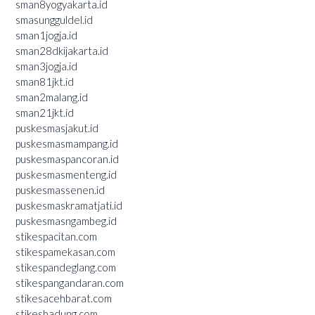
sman8yogyakarta.id
smasungguldel.id
sman1jogja.id
sman28dkijakarta.id
sman3jogja.id
sman81jkt.id
sman2malang.id
sman21jkt.id
puskesmasjakut.id
puskesmasmampang.id
puskesmaspancoran.id
puskesmasmenteng.id
puskesmassenen.id
puskesmaskramatjati.id
puskesmasngambeg.id
stikespacitan.com
stikespamekasan.com
stikespandeglang.com
stikespangandaran.com
stikesacehbarat.com
stikesbadung.com