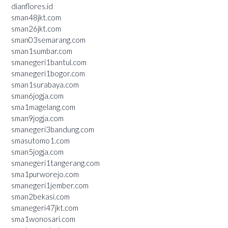
dianflores.id
sman48jkt.com
sman26jkt.com
sman03semarang.com
sman1sumbar.com
smanegeri1bantul.com
smanegeri1bogor.com
sman1surabaya.com
sman6jogja.com
sma1magelang.com
sman9jogja.com
smanegeri3bandung.com
smasutomo1.com
sman5jogja.com
smanegeri1tangerang.com
sma1purworejo.com
smanegeri1jember.com
sman2bekasi.com
smanegeri47jkt.com
sma1wonosari.com