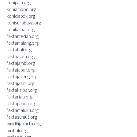
konipalu.org
koniambon.org
konidepok.org
konisurabaya.org
konikalbar.org
faktamedan.org
faktamalang.org
faktabali.org
faktaaceh.org
faktajambi.org
faktajabar.org
faktajateng.org
faktajatim.org
faktakalbar.org
faktariau.org
faktapapua.org
faktamaluku.org
faktasumut.org
pmidkijakarta.org
pmibali.org