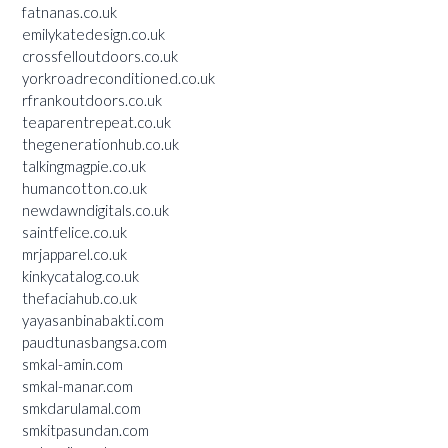
fatnanas.co.uk
emilykatedesign.co.uk
crossfelloutdoors.co.uk
yorkroadreconditioned.co.uk
rfrankoutdoors.co.uk
teaparentrepeat.co.uk
thegenerationhub.co.uk
talkingmagpie.co.uk
humancotton.co.uk
newdawndigitals.co.uk
saintfelice.co.uk
mrjapparel.co.uk
kinkycatalog.co.uk
thefaciahub.co.uk
yayasanbinabakti.com
paudtunasbangsa.com
smkal-amin.com
smkal-manar.com
smkdarulamal.com
smkitpasundan.com