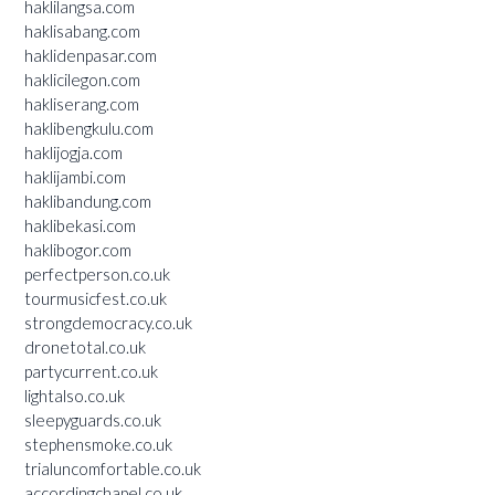
haklilangsa.com
haklisabang.com
haklidenpasar.com
haklicilegon.com
hakliserang.com
haklibengkulu.com
haklijogja.com
haklijambi.com
haklibandung.com
haklibekasi.com
haklibogor.com
perfectperson.co.uk
tourmusicfest.co.uk
strongdemocracy.co.uk
dronetotal.co.uk
partycurrent.co.uk
lightalso.co.uk
sleepyguards.co.uk
stephensmoke.co.uk
trialuncomfortable.co.uk
accordingchapel.co.uk