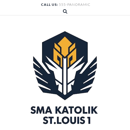
Skip
CALL US:
555-PANORAMIC
to
content