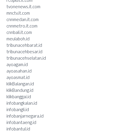
rctiplus.it.com
tvonenews.it.com
mnctv.it.com
cnnmedan.it.com
cnnmetro.it.com
cnnbali.it.com
meulaboh.id
tribunacehbarat.id
tribunacehbesar.id
tribunacehselatan.id
ayoagam.id
ayoasahan.id
ayoasmat.id
klikBalangan.id
klikBandung.id
klikbanggai.id
infobangkalan.id
infobangli.id
infobanjarnegara.id
infobantaeng.id
infobantul.id