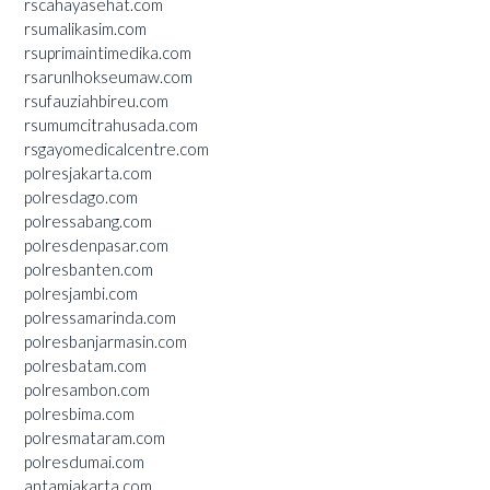
rscahayasehat.com
rsumalikasim.com
rsuprimaintimedika.com
rsarunlhokseumaw.com
rsufauziahbireu.com
rsumumcitrahusada.com
rsgayomedicalcentre.com
polresjakarta.com
polresdago.com
polressabang.com
polresdenpasar.com
polresbanten.com
polresjambi.com
polressamarinda.com
polresbanjarmasin.com
polresbatam.com
polresambon.com
polresbima.com
polresmataram.com
polresdumai.com
antamjakarta.com