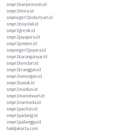
smpn1banjarmasin.id
smpn1biora.id
smpnegeri1bobotsari.id
smpn1boyolali.id
smpn1gresik.id
smpn1jayapura.id
smpn1jember.id
smpnegeri1jepara.id
smpn1karanganyar.id
smpn1kendari.id
smpn1kranggan.id
smpn1lamongan.id
smpn1luwuk.id
smpn1madiun.id
smpn1manokwari.id
smpn1narmada.id
smpn1pacitan.id
smpn1padang.id
smpn1pailangga.id
haklijakarta.com