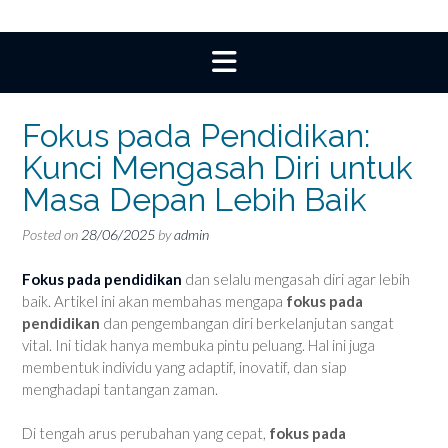
Fokus pada Pendidikan:
Kunci Mengasah Diri untuk
Masa Depan Lebih Baik
Posted on
28/06/2025
by
admin
Fokus pada pendidikan
dan selalu mengasah diri agar lebih
baik. Artikel ini akan membahas mengapa
fokus pada
pendidikan
dan pengembangan diri berkelanjutan sangat
vital. Ini tidak hanya membuka pintu peluang. Hal ini juga
membentuk individu yang adaptif, inovatif, dan siap
menghadapi tantangan zaman.
Di tengah arus perubahan yang cepat,
fokus pada