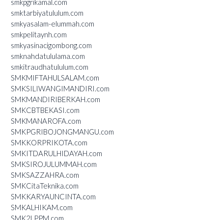
smkpgrikamal.com
smktarbiyatululum.com
smkyasalam-elummah.com
smkpelitaynh.com
smkyasinacigombong.com
smknahdatululama.com
smkitraudhatululum.com
SMKMIFTAHULSALAM.com
SMKSILIWANGIMANDIRI.com
SMKMANDIRIBERKAH.com
SMKCBTBEKASI.com
SMKMANAROFA.com
SMKPGRIBOJONGMANGU.com
SMKKORPRIKOTA.com
SMKITDARULHIDAYAH.com
SMKSIROJULUMMAH.com
SMKSAZZAHRA.com
SMKCitaTeknika.com
SMKKARYAUNCINTA.com
SMKALHIKAM.com
SMK2LPPM.com