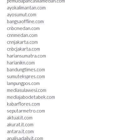
pemudapancasilamedan.com
ayokalimantan.com
ayosumut.com
bangsaoffline.com
cnbcmedan.com
cnnmedan.com
cnnjakarta.com
cnbcjakarta.com
hariansumatra.com
harianikn.com
bandungtimes.com
sumutekspres.com
lampungpos.com
mediasulawesi.com
mediajabodetabek.com
kabarflores.com
seputarmetro.com
aktual.it.com
akurat.it.com
antara.it.com
analisadaily.it.com