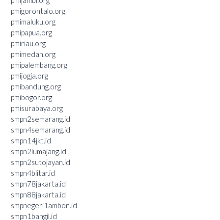
pmijambi.org
pmigorontalo.org
pmimaluku.org
pmipapua.org
pmiriau.org
pmimedan.org
pmipalembang.org
pmijogja.org
pmibandung.org
pmibogor.org
pmisurabaya.org
smpn2semarang.id
smpn4semarang.id
smpn14jkt.id
smpn2lumajang.id
smpn2sutojayan.id
smpn4blitar.id
smpn78jakarta.id
smpn88jakarta.id
smpnegeri1ambon.id
smpn1bangil.id