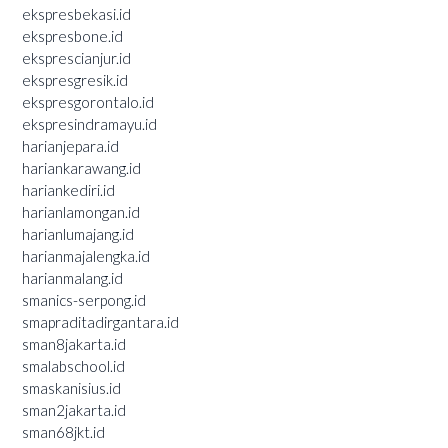
ekspresbekasi.id
ekspresbone.id
eksprescianjur.id
ekspresgresik.id
ekspresgorontalo.id
ekspresindramayu.id
harianjepara.id
hariankarawang.id
hariankediri.id
harianlamongan.id
harianlumajang.id
harianmajalengka.id
harianmalang.id
smanics-serpong.id
smapraditadirgantara.id
sman8jakarta.id
smalabschool.id
smaskanisius.id
sman2jakarta.id
sman68jkt.id