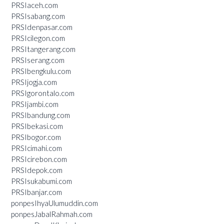
PRSIaceh.com
PRSIsabang.com
PRSIdenpasar.com
PRSIcilegon.com
PRSItangerang.com
PRSIserang.com
PRSIbengkulu.com
PRSIjogja.com
PRSIgorontalo.com
PRSIjambi.com
PRSIbandung.com
PRSIbekasi.com
PRSIbogor.com
PRSIcimahi.com
PRSIcirebon.com
PRSIdepok.com
PRSIsukabumi.com
PRSIbanjar.com
ponpesIhyaUlumuddin.com
ponpesJabalRahmah.com