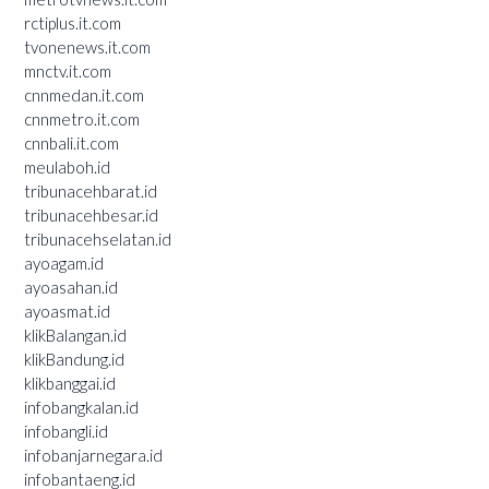
rctiplus.it.com
tvonenews.it.com
mnctv.it.com
cnnmedan.it.com
cnnmetro.it.com
cnnbali.it.com
meulaboh.id
tribunacehbarat.id
tribunacehbesar.id
tribunacehselatan.id
ayoagam.id
ayoasahan.id
ayoasmat.id
klikBalangan.id
klikBandung.id
klikbanggai.id
infobangkalan.id
infobangli.id
infobanjarnegara.id
infobantaeng.id