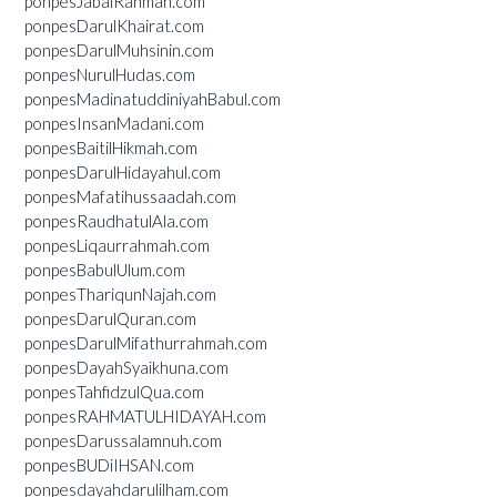
ponpesJabalRahmah.com
ponpesDarulKhairat.com
ponpesDarulMuhsinin.com
ponpesNurulHudas.com
ponpesMadinatuddiniyahBabul.com
ponpesInsanMadani.com
ponpesBaitilHikmah.com
ponpesDarulHidayahul.com
ponpesMafatihussaadah.com
ponpesRaudhatulAla.com
ponpesLiqaurrahmah.com
ponpesBabulUlum.com
ponpesThariqunNajah.com
ponpesDarulQuran.com
ponpesDarulMifathurrahmah.com
ponpesDayahSyaikhuna.com
ponpesTahfidzulQua.com
ponpesRAHMATULHIDAYAH.com
ponpesDarussalamnuh.com
ponpesBUDiIHSAN.com
ponpesdayahdarulilham.com