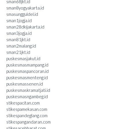
sman68jkt.id
sman8yogyakarta.id
smasungguldel.id
sman1jogja.id
sman28dkijakarta.id
sman3jogja.id
sman81jkt.id
sman2malang.id
sman21jkt.id
puskesmasjakut.id
puskesmasmampang.id
puskesmaspancoran.id
puskesmasmenteng.id
puskesmassenen.id
puskesmaskramatjati.id
puskesmasngambeg.id
stikespacitan.com
stikespamekasan.com
stikespandeglang.com
stikespangandaran.com
stikesacehbarat.com