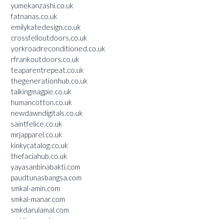
yumekanzashi.co.uk
fatnanas.co.uk
emilykatedesign.co.uk
crossfelloutdoors.co.uk
yorkroadreconditioned.co.uk
rfrankoutdoors.co.uk
teaparentrepeat.co.uk
thegenerationhub.co.uk
talkingmagpie.co.uk
humancotton.co.uk
newdawndigitals.co.uk
saintfelice.co.uk
mrjapparel.co.uk
kinkycatalog.co.uk
thefaciahub.co.uk
yayasanbinabakti.com
paudtunasbangsa.com
smkal-amin.com
smkal-manar.com
smkdarulamal.com