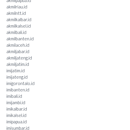
akmilpapua.id
akmilriau.id
akmilntt.id
akmilkalbar.id
akmilkalsel.id
akmilbali.id
akmilbanten.id
akmilaceh.id
akmiljabar.id
akmiljateng.id
akmiljatim.id
imijatim.id
imijateng.id
imigorontalo.id
imibanten.id
imibali.id
imijambi.id
imikalbar.id
imikalsel.id
imipapua.id
imisumbar.id