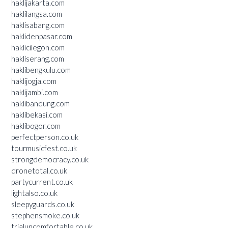
haklijakarta.com
haklilangsa.com
haklisabang.com
haklidenpasar.com
haklicilegon.com
hakliserang.com
haklibengkulu.com
haklijogja.com
haklijambi.com
haklibandung.com
haklibekasi.com
haklibogor.com
perfectperson.co.uk
tourmusicfest.co.uk
strongdemocracy.co.uk
dronetotal.co.uk
partycurrent.co.uk
lightalso.co.uk
sleepyguards.co.uk
stephensmoke.co.uk
trialuncomfortable.co.uk