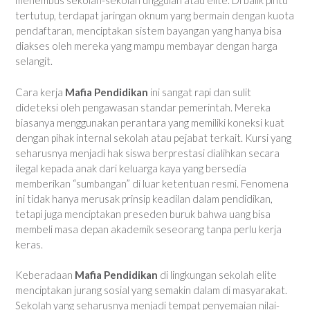
menembus sekolah-sekolah unggulan atau elite. Di balik pintu
tertutup, terdapat jaringan oknum yang bermain dengan kuota
pendaftaran, menciptakan sistem bayangan yang hanya bisa
diakses oleh mereka yang mampu membayar dengan harga
selangit.
Cara kerja
Mafia Pendidikan
ini sangat rapi dan sulit
dideteksi oleh pengawasan standar pemerintah. Mereka
biasanya menggunakan perantara yang memiliki koneksi kuat
dengan pihak internal sekolah atau pejabat terkait. Kursi yang
seharusnya menjadi hak siswa berprestasi dialihkan secara
ilegal kepada anak dari keluarga kaya yang bersedia
memberikan “sumbangan” di luar ketentuan resmi. Fenomena
ini tidak hanya merusak prinsip keadilan dalam pendidikan,
tetapi juga menciptakan preseden buruk bahwa uang bisa
membeli masa depan akademik seseorang tanpa perlu kerja
keras.
Keberadaan
Mafia Pendidikan
di lingkungan sekolah elite
menciptakan jurang sosial yang semakin dalam di masyarakat.
Sekolah yang seharusnya menjadi tempat penyemaian nilai-