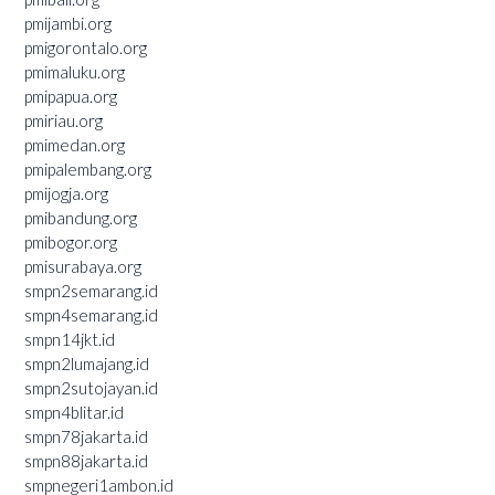
pmijambi.org
pmigorontalo.org
pmimaluku.org
pmipapua.org
pmiriau.org
pmimedan.org
pmipalembang.org
pmijogja.org
pmibandung.org
pmibogor.org
pmisurabaya.org
smpn2semarang.id
smpn4semarang.id
smpn14jkt.id
smpn2lumajang.id
smpn2sutojayan.id
smpn4blitar.id
smpn78jakarta.id
smpn88jakarta.id
smpnegeri1ambon.id