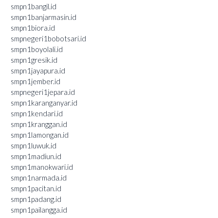
smpn1bangil.id
smpn1banjarmasin.id
smpn1biora.id
smpnegeri1bobotsari.id
smpn1boyolali.id
smpn1gresik.id
smpn1jayapura.id
smpn1jember.id
smpnegeri1jepara.id
smpn1karanganyar.id
smpn1kendari.id
smpn1kranggan.id
smpn1lamongan.id
smpn1luwuk.id
smpn1madiun.id
smpn1manokwari.id
smpn1narmada.id
smpn1pacitan.id
smpn1padang.id
smpn1pailangga.id