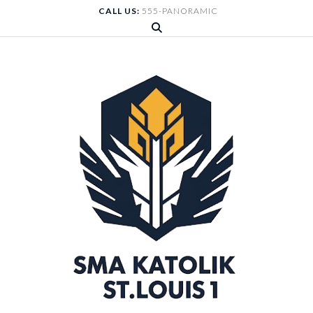
Skip
CALL US:
555-PANORAMIC
to
content