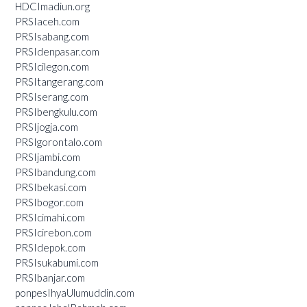
HDCImadiun.org
PRSIaceh.com
PRSIsabang.com
PRSIdenpasar.com
PRSIcilegon.com
PRSItangerang.com
PRSIserang.com
PRSIbengkulu.com
PRSIjogja.com
PRSIgorontalo.com
PRSIjambi.com
PRSIbandung.com
PRSIbekasi.com
PRSIbogor.com
PRSIcimahi.com
PRSIcirebon.com
PRSIdepok.com
PRSIsukabumi.com
PRSIbanjar.com
ponpesIhyaUlumuddin.com