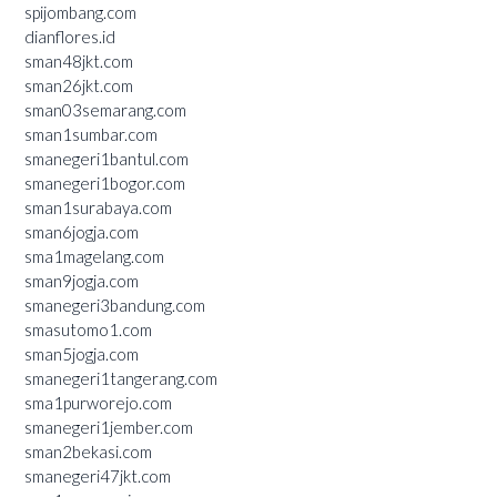
spijombang.com
dianflores.id
sman48jkt.com
sman26jkt.com
sman03semarang.com
sman1sumbar.com
smanegeri1bantul.com
smanegeri1bogor.com
sman1surabaya.com
sman6jogja.com
sma1magelang.com
sman9jogja.com
smanegeri3bandung.com
smasutomo1.com
sman5jogja.com
smanegeri1tangerang.com
sma1purworejo.com
smanegeri1jember.com
sman2bekasi.com
smanegeri47jkt.com