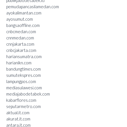
publikjabodetabek.id
pemudapancasilamedan.com
ayokalimantan.com
ayosumut.com
bangsaoffline.com
cnbcmedan.com
cnnmedan.com
cnnjakarta.com
cnbcjakarta.com
hariansumatra.com
harianikn.com
bandungtimes.com
sumutekspres.com
lampungpos.com
mediasulawesi.com
mediajabodetabek.com
kabarflores.com
seputarmetro.com
aktual.it.com
akurat.it.com
antara.it.com