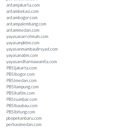
antamjakarta.com
antambekasi.com
antambogor.com
antampalembang.com
antammedan.com
yayasanarrohmah.com
yayasanpkbm.com
yayasanmambaulirsyad.com
yayasanabm.com
yayasandharmawanita.com
PBSIjakarta.com
PBSIbogor.com
PBSImedan.com
PBSIlampung.com
PBSIkaltim.com
PBSIsumbar.com
PBSIbaubau.com
PBSIbitung.com
pbsipekanbaru.com
perbasimedan.com