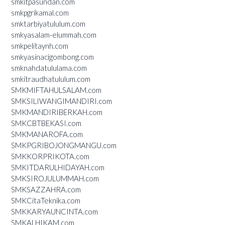
smkitpasundan.com
smkpgrikamal.com
smktarbiyatululum.com
smkyasalam-elummah.com
smkpelitaynh.com
smkyasinacigombong.com
smknahdatululama.com
smkitraudhatululum.com
SMKMIFTAHULSALAM.com
SMKSILIWANGIMANDIRI.com
SMKMANDIRIBERKAH.com
SMKCBTBEKASI.com
SMKMANAROFA.com
SMKPGRIBOJONGMANGU.com
SMKKORPRIKOTA.com
SMKITDARULHIDAYAH.com
SMKSIROJULUMMAH.com
SMKSAZZAHRA.com
SMKCitaTeknika.com
SMKKARYAUNCINTA.com
SMKALHIKAM.com