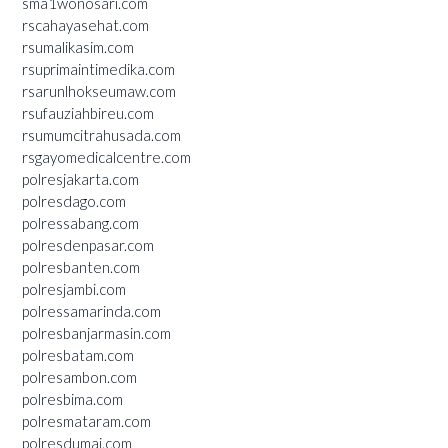
sma1wonosari.com
rscahayasehat.com
rsumalikasim.com
rsuprimaintimedika.com
rsarunlhokseumaw.com
rsufauziahbireu.com
rsumumcitrahusada.com
rsgayomedicalcentre.com
polresjakarta.com
polresdago.com
polressabang.com
polresdenpasar.com
polresbanten.com
polresjambi.com
polressamarinda.com
polresbanjarmasin.com
polresbatam.com
polresambon.com
polresbima.com
polresmataram.com
polresdumai.com