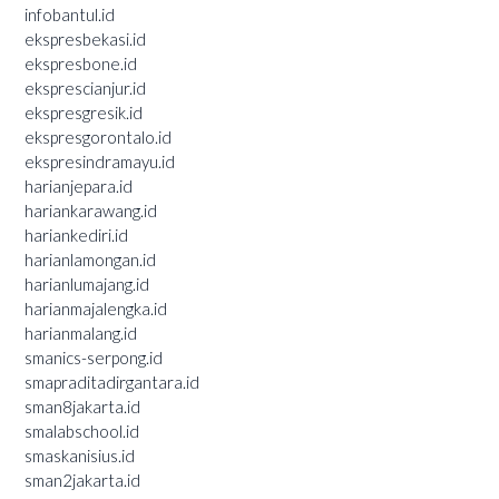
infobantul.id
ekspresbekasi.id
ekspresbone.id
eksprescianjur.id
ekspresgresik.id
ekspresgorontalo.id
ekspresindramayu.id
harianjepara.id
hariankarawang.id
hariankediri.id
harianlamongan.id
harianlumajang.id
harianmajalengka.id
harianmalang.id
smanics-serpong.id
smapraditadirgantara.id
sman8jakarta.id
smalabschool.id
smaskanisius.id
sman2jakarta.id