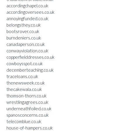
accordingchapel.co.uk
accordingoversees.co.uk
annoyingfunded.co.uk
belongsthey.co.uk
bootsrover.co.uk
burndeniers.co.uk
canadaperson.co.uk
conwayviolation.co.uk
copperfielddresses.co.uk
cowboysspot.co.uk
decemberteaching.co.uk
traceloans.co.uk
thenewsweek.co.uk
thecakewala.co.uk
thomson-thorn.co.uk
wrestlingagrees.co.uk
underneathfoiled.co.uk
spanosconcerns.co.uk
telecomblue.co.uk
house-of-hampers.co.uk