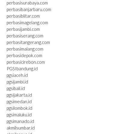
perbasisurabaya.com
perbasibanjarbaru.com
perbasiblitar.com
perbasimagelang.com
perbasijambi.com
perbasiserang.com
perbasitangerang.com
perbasimalang.com
perbasidepok.com
perbasicirebon.com
PGSIbandung.id
pgsiaceh.id
pgsijambi.id
pgsibali.id
pgsijakarta.id
pgsimedan.id
pgsilombok.id
pgsimaluku.id
pgsimanado.id
akmilsumbar.id