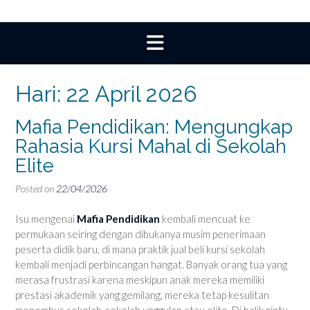
Hari:
22 April 2026
Mafia Pendidikan: Mengungkap
Rahasia Kursi Mahal di Sekolah
Elite
Posted on
22/04/2026
Isu mengenai
Mafia Pendidikan
kembali mencuat ke
permukaan seiring dengan dibukanya musim penerimaan
peserta didik baru, di mana praktik jual beli kursi sekolah
kembali menjadi perbincangan hangat. Banyak orang tua yang
merasa frustrasi karena meskipun anak mereka memiliki
prestasi akademik yang gemilang, mereka tetap kesulitan