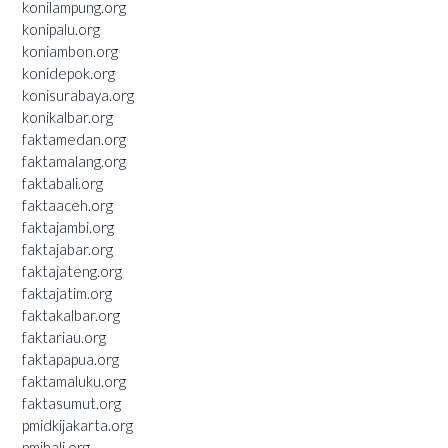
konilampung.org
konipalu.org
koniambon.org
konidepok.org
konisurabaya.org
konikalbar.org
faktamedan.org
faktamalang.org
faktabali.org
faktaaceh.org
faktajambi.org
faktajabar.org
faktajateng.org
faktajatim.org
faktakalbar.org
faktariau.org
faktapapua.org
faktamaluku.org
faktasumut.org
pmidkijakarta.org
pmibali.org