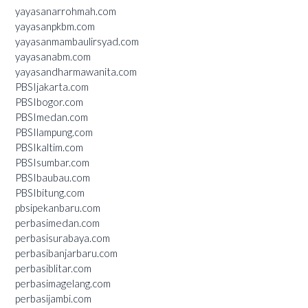
yayasanarrohmah.com
yayasanpkbm.com
yayasanmambaulirsyad.com
yayasanabm.com
yayasandharmawanita.com
PBSIjakarta.com
PBSIbogor.com
PBSImedan.com
PBSIlampung.com
PBSIkaltim.com
PBSIsumbar.com
PBSIbaubau.com
PBSIbitung.com
pbsipekanbaru.com
perbasimedan.com
perbasisurabaya.com
perbasibanjarbaru.com
perbasiblitar.com
perbasimagelang.com
perbasijambi.com