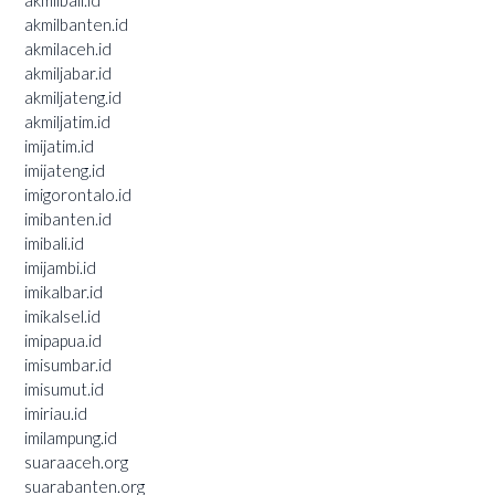
akmilbali.id
akmilbanten.id
akmilaceh.id
akmiljabar.id
akmiljateng.id
akmiljatim.id
imijatim.id
imijateng.id
imigorontalo.id
imibanten.id
imibali.id
imijambi.id
imikalbar.id
imikalsel.id
imipapua.id
imisumbar.id
imisumut.id
imiriau.id
imilampung.id
suaraaceh.org
suarabanten.org