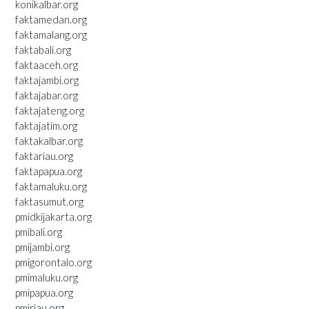
konikalbar.org
faktamedan.org
faktamalang.org
faktabali.org
faktaaceh.org
faktajambi.org
faktajabar.org
faktajateng.org
faktajatim.org
faktakalbar.org
faktariau.org
faktapapua.org
faktamaluku.org
faktasumut.org
pmidkijakarta.org
pmibali.org
pmijambi.org
pmigorontalo.org
pmimaluku.org
pmipapua.org
pmiriau.org