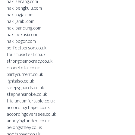
hakliserang.com
haklibengkulu.com
haklijogja.com
haklijambi.com
haklibandung.com
haklibekasi.com
haklibogor.com
perfectperson.co.uk
tourmusicfest.co.uk
strongdemocracy.co.uk
dronetotal.co.uk
partycurrent.co.uk
lightalso.co.uk
sleepyguards.co.uk
stephensmoke.co.uk
trialuncomfortable.co.uk
accordingchapel.co.uk
accordingoversees.co.uk
annoyingfunded.co.uk
belongsthey.co.uk
bootsrover.co.uk