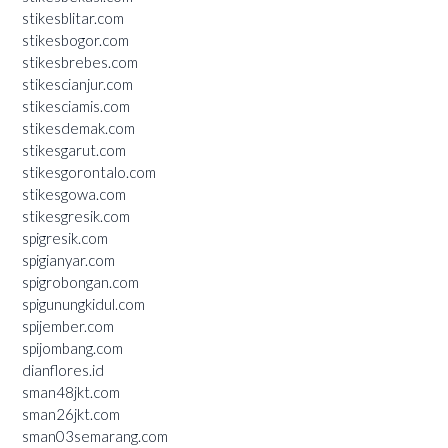
stikesblitar.com
stikesbogor.com
stikesbrebes.com
stikescianjur.com
stikesciamis.com
stikesdemak.com
stikesgarut.com
stikesgorontalo.com
stikesgowa.com
stikesgresik.com
spigresik.com
spigianyar.com
spigrobongan.com
spigunungkidul.com
spijember.com
spijombang.com
dianflores.id
sman48jkt.com
sman26jkt.com
sman03semarang.com