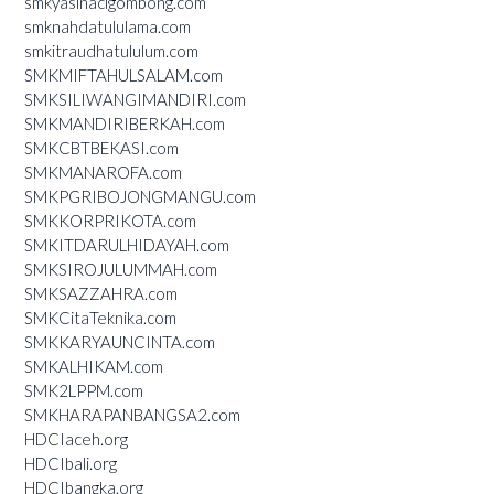
smkyasinacigombong.com
smknahdatululama.com
smkitraudhatululum.com
SMKMIFTAHULSALAM.com
SMKSILIWANGIMANDIRI.com
SMKMANDIRIBERKAH.com
SMKCBTBEKASI.com
SMKMANAROFA.com
SMKPGRIBOJONGMANGU.com
SMKKORPRIKOTA.com
SMKITDARULHIDAYAH.com
SMKSIROJULUMMAH.com
SMKSAZZAHRA.com
SMKCitaTeknika.com
SMKKARYAUNCINTA.com
SMKALHIKAM.com
SMK2LPPM.com
SMKHARAPANBANGSA2.com
HDCIaceh.org
HDCIbali.org
HDCIbangka.org