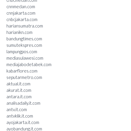
cnbcmedan.com
cnnmedan.com
cnnjakarta.com
cnbcjakarta.com
hariansumatra.com
harianikn.com
bandungtimes.com
sumutekspres.com
lampungpos.com
mediasulawesi.com
mediajabodetabek.com
kabarflores.com
seputarmetro.com
aktual.it.com
akurat.it.com
antara.it.com
analisadaily.it.com
antv.it.com
antvklik.it.com
ayojakarta.it.com
ayobandung.it.com