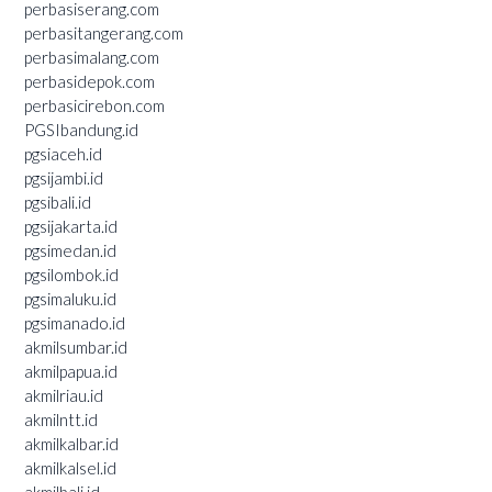
perbasiserang.com
perbasitangerang.com
perbasimalang.com
perbasidepok.com
perbasicirebon.com
PGSIbandung.id
pgsiaceh.id
pgsijambi.id
pgsibali.id
pgsijakarta.id
pgsimedan.id
pgsilombok.id
pgsimaluku.id
pgsimanado.id
akmilsumbar.id
akmilpapua.id
akmilriau.id
akmilntt.id
akmilkalbar.id
akmilkalsel.id