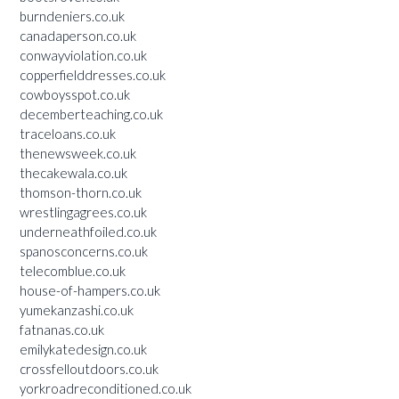
burndeniers.co.uk
canadaperson.co.uk
conwayviolation.co.uk
copperfielddresses.co.uk
cowboysspot.co.uk
decemberteaching.co.uk
traceloans.co.uk
thenewsweek.co.uk
thecakewala.co.uk
thomson-thorn.co.uk
wrestlingagrees.co.uk
underneathfoiled.co.uk
spanosconcerns.co.uk
telecomblue.co.uk
house-of-hampers.co.uk
yumekanzashi.co.uk
fatnanas.co.uk
emilykatedesign.co.uk
crossfelloutdoors.co.uk
yorkroadreconditioned.co.uk