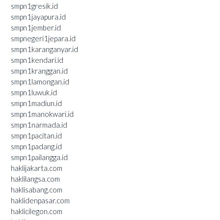
smpn1gresik.id
smpn1jayapura.id
smpn1jember.id
smpnegeri1jepara.id
smpn1karanganyar.id
smpn1kendari.id
smpn1kranggan.id
smpn1lamongan.id
smpn1luwuk.id
smpn1madiun.id
smpn1manokwari.id
smpn1narmada.id
smpn1pacitan.id
smpn1padang.id
smpn1pailangga.id
haklijakarta.com
haklilangsa.com
haklisabang.com
haklidenpasar.com
haklicilegon.com