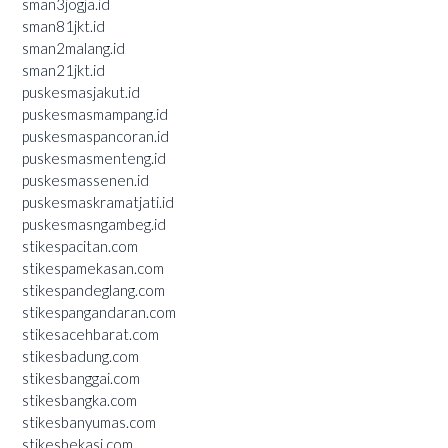
sman3jogja.id
sman81jkt.id
sman2malang.id
sman21jkt.id
puskesmasjakut.id
puskesmasmampang.id
puskesmaspancoran.id
puskesmasmenteng.id
puskesmassenen.id
puskesmaskramatjati.id
puskesmasngambeg.id
stikespacitan.com
stikespamekasan.com
stikespandeglang.com
stikespangandaran.com
stikesacehbarat.com
stikesbadung.com
stikesbanggai.com
stikesbangka.com
stikesbanyumas.com
stikesbekasi.com