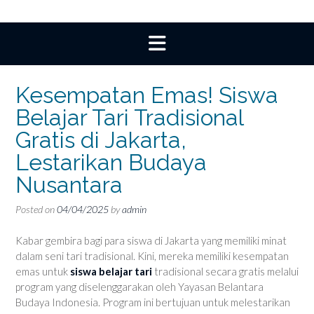
Kesempatan Emas! Siswa
Belajar Tari Tradisional
Gratis di Jakarta,
Lestarikan Budaya
Nusantara
Posted on
04/04/2025
by
admin
Kabar gembira bagi para siswa di Jakarta yang memiliki minat
dalam seni tari tradisional. Kini, mereka memiliki kesempatan
emas untuk
siswa belajar tari
tradisional secara gratis melalui
program yang diselenggarakan oleh Yayasan Belantara
Budaya Indonesia. Program ini bertujuan untuk melestarikan