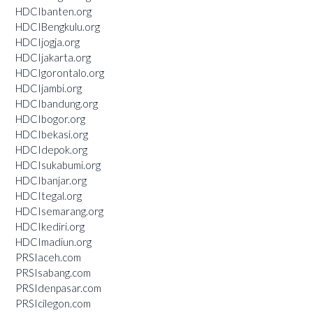
HDCIbanten.org
HDCIBengkulu.org
HDCIjogja.org
HDCIjakarta.org
HDCIgorontalo.org
HDCIjambi.org
HDCIbandung.org
HDCIbogor.org
HDCIbekasi.org
HDCIdepok.org
HDCIsukabumi.org
HDCIbanjar.org
HDCItegal.org
HDCIsemarang.org
HDCIkediri.org
HDCImadiun.org
PRSIaceh.com
PRSIsabang.com
PRSIdenpasar.com
PRSIcilegon.com