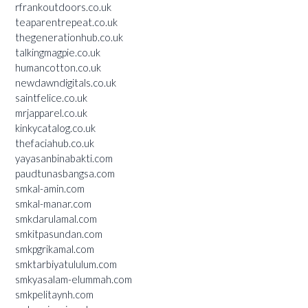
rfrankoutdoors.co.uk
teaparentrepeat.co.uk
thegenerationhub.co.uk
talkingmagpie.co.uk
humancotton.co.uk
newdawndigitals.co.uk
saintfelice.co.uk
mrjapparel.co.uk
kinkycatalog.co.uk
thefaciahub.co.uk
yayasanbinabakti.com
paudtunasbangsa.com
smkal-amin.com
smkal-manar.com
smkdarulamal.com
smkitpasundan.com
smkpgrikamal.com
smktarbiyatululum.com
smkyasalam-elummah.com
smkpelitaynh.com