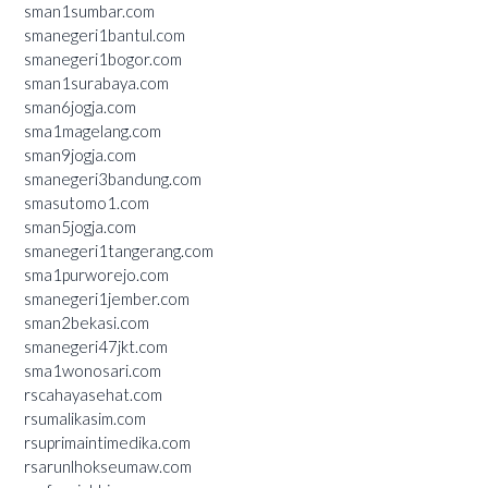
sman1sumbar.com
smanegeri1bantul.com
smanegeri1bogor.com
sman1surabaya.com
sman6jogja.com
sma1magelang.com
sman9jogja.com
smanegeri3bandung.com
smasutomo1.com
sman5jogja.com
smanegeri1tangerang.com
sma1purworejo.com
smanegeri1jember.com
sman2bekasi.com
smanegeri47jkt.com
sma1wonosari.com
rscahayasehat.com
rsumalikasim.com
rsuprimaintimedika.com
rsarunlhokseumaw.com