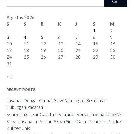
Cari
Agustus 2026
S
S
R
K
J
S
M
1
2
3
4
5
6
7
8
9
10
11
12
13
14
15
16
17
18
19
20
21
22
23
24
25
26
27
28
29
30
31
« Jul
RECENT POSTS
Layanan Dengar Curhat Siswi Mencegah Kekerasan
Hubungan Pacaran
Seni Saling Tukar Catatan Pelajaran Bersama Sahabat SMA
Kewirausahaan Pelajar: Siswa Sinlui Gelar Pameran Produk
Kuliner Unik