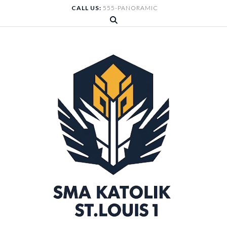
Skip
CALL US:
555-PANORAMIC
to
content