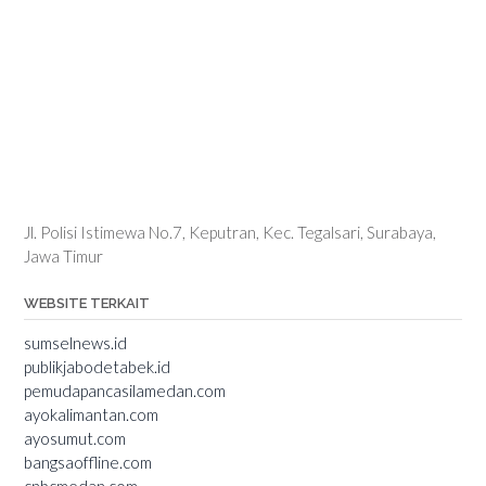
Jl. Polisi Istimewa No.7, Keputran, Kec. Tegalsari, Surabaya,
Jawa Timur
WEBSITE TERKAIT
sumselnews.id
publikjabodetabek.id
pemudapancasilamedan.com
ayokalimantan.com
ayosumut.com
bangsaoffline.com