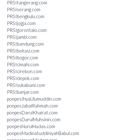
PRSItangerang.com
PRSIserang.com
PRSIbengkulu.com
PRSIjogja.com
PRSIgorontalo.com
PRSIjambi.com
PRSIbandung.com
PRSIbekasi.com
PRSIbogor.com
PRSIcimahi.com
PRSIcirebon.com
PRSIdepok.com
PRSIsukabumi.com
PRSIbanjar.com
ponpesIhyaUlumuddin.com
ponpesJabalRahmah.com
ponpesDarulKhairat.com
ponpesDarulMuhsinin.com
ponpesNurulHudas.com
ponpesMadinatuddiniyahBabul.com