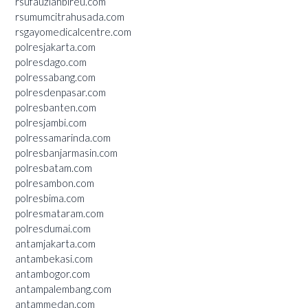
rsufauziahbireu.com
rsumumcitrahusada.com
rsgayomedicalcentre.com
polresjakarta.com
polresdago.com
polressabang.com
polresdenpasar.com
polresbanten.com
polresjambi.com
polressamarinda.com
polresbanjarmasin.com
polresbatam.com
polresambon.com
polresbima.com
polresmataram.com
polresdumai.com
antamjakarta.com
antambekasi.com
antambogor.com
antampalembang.com
antammedan.com