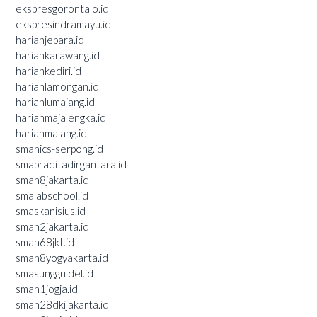
ekspresgorontalo.id
ekspresindramayu.id
harianjepara.id
hariankarawang.id
hariankediri.id
harianlamongan.id
harianlumajang.id
harianmajalengka.id
harianmalang.id
smanics-serpong.id
smapraditadirgantara.id
sman8jakarta.id
smalabschool.id
smaskanisius.id
sman2jakarta.id
sman68jkt.id
sman8yogyakarta.id
smasungguldel.id
sman1jogja.id
sman28dkijakarta.id