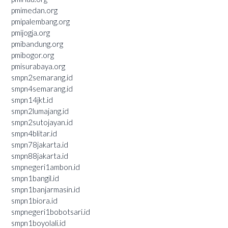
pmimedan.org
pmipalembang.org
pmijogja.org
pmibandung.org
pmibogor.org
pmisurabaya.org
smpn2semarang.id
smpn4semarang.id
smpn14jkt.id
smpn2lumajang.id
smpn2sutojayan.id
smpn4blitar.id
smpn78jakarta.id
smpn88jakarta.id
smpnegeri1ambon.id
smpn1bangil.id
smpn1banjarmasin.id
smpn1biora.id
smpnegeri1bobotsari.id
smpn1boyolali.id