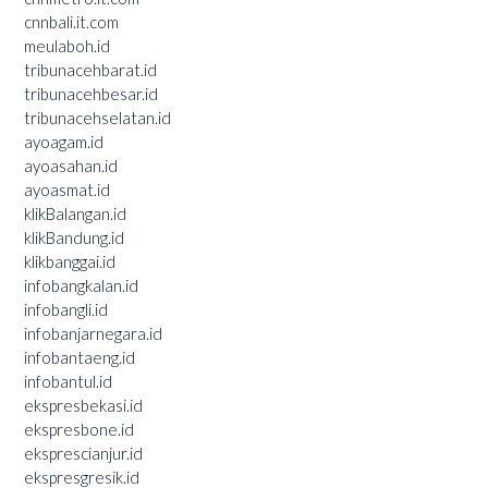
cnnbali.it.com
meulaboh.id
tribunacehbarat.id
tribunacehbesar.id
tribunacehselatan.id
ayoagam.id
ayoasahan.id
ayoasmat.id
klikBalangan.id
klikBandung.id
klikbanggai.id
infobangkalan.id
infobangli.id
infobanjarnegara.id
infobantaeng.id
infobantul.id
ekspresbekasi.id
ekspresbone.id
eksprescianjur.id
ekspresgresik.id