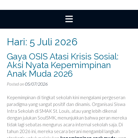
Hari:
5 Juli 2026
Gaya OSIS Atasi Krisis Sosial:
Aksi Nyata Kepemimpinan
Anak Muda 2026
Posted on
05/07/2026
Kepemimpinan di tingkat sekolah kini mengalami pergeseran
paradigma yang sangat positif dan dinamis. Organisasi Siswa
Intra Sekolah di SMAK St. Louis, atau yang lebih dikenal
dengan julukan SoulSMK, menunjukkan bahwa peran mereka
tidak lagi sebatas mengurus acara internal sekolah saja. Di
tahun 2026 ini, mereka secara berani mengambil langkah