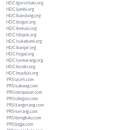
HDCIgorontalo.org
HDCIjambi.org
HDCIbandung.org
HDCIbogor.org
HDCIbekasi.org
HDCIdepok.org
HDCIsukabumi.org
HDCIbanjar.org
HDCItegal.org
HDCIsemarang.org
HDCIkediri.org
HDCImadiun.org
PRSIaceh.com
PRSIsabang.com
PRSIdenpasar.com
PRSIcilegon.com
PRSItangerang.com
PRSIserang.com
PRSIbengkulu.com
PRSIjogja.com