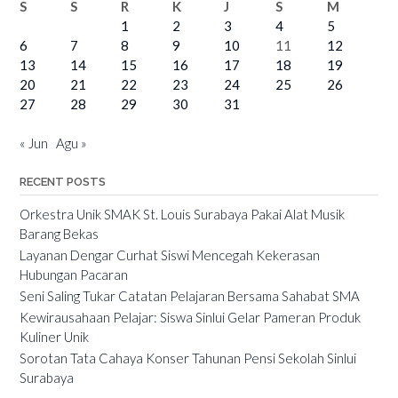
S
S
R
K
J
S
M
1
2
3
4
5
6
7
8
9
10
11
12
13
14
15
16
17
18
19
20
21
22
23
24
25
26
27
28
29
30
31
« Jun
Agu »
RECENT POSTS
Orkestra Unik SMAK St. Louis Surabaya Pakai Alat Musik
Barang Bekas
Layanan Dengar Curhat Siswi Mencegah Kekerasan
Hubungan Pacaran
Seni Saling Tukar Catatan Pelajaran Bersama Sahabat SMA
Kewirausahaan Pelajar: Siswa Sinlui Gelar Pameran Produk
Kuliner Unik
Sorotan Tata Cahaya Konser Tahunan Pensi Sekolah Sinlui
Surabaya