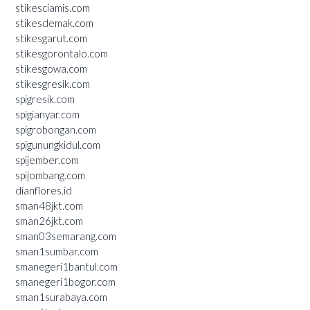
stikesciamis.com
stikesdemak.com
stikesgarut.com
stikesgorontalo.com
stikesgowa.com
stikesgresik.com
spigresik.com
spigianyar.com
spigrobongan.com
spigunungkidul.com
spijember.com
spijombang.com
dianflores.id
sman48jkt.com
sman26jkt.com
sman03semarang.com
sman1sumbar.com
smanegeri1bantul.com
smanegeri1bogor.com
sman1surabaya.com