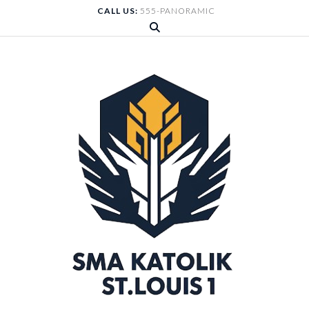
Skip
CALL US:
555-PANORAMIC
to
content