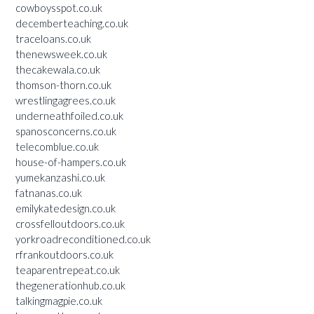
cowboysspot.co.uk
decemberteaching.co.uk
traceloans.co.uk
thenewsweek.co.uk
thecakewala.co.uk
thomson-thorn.co.uk
wrestlingagrees.co.uk
underneathfoiled.co.uk
spanosconcerns.co.uk
telecomblue.co.uk
house-of-hampers.co.uk
yumekanzashi.co.uk
fatnanas.co.uk
emilykatedesign.co.uk
crossfelloutdoors.co.uk
yorkroadreconditioned.co.uk
rfrankoutdoors.co.uk
teaparentrepeat.co.uk
thegenerationhub.co.uk
talkingmagpie.co.uk