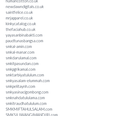
humancotton.co.uk
newdawndigitals.co.uk
saintfelice.co.uk
mrjapparel.co.uk
kinkycatalog.co.uk
thefaciahub.co.uk
yayasanbinabakti.com
paudtunasbangsa.com
smkal-amin.com
smkal-manar.com
smkdarulamal.com
smkitpasundan.com
smkpgrikamal.com
smktarbiyatululum.com
smkyasalam-elummah.com
smkpelitaynh.com
smkyasinacigombong.com
smknahdatululama.com
smkitraudhatululum.com
SMKMIFTAHULSALAM.com
SMKSILIWANGIMANDIRI.com