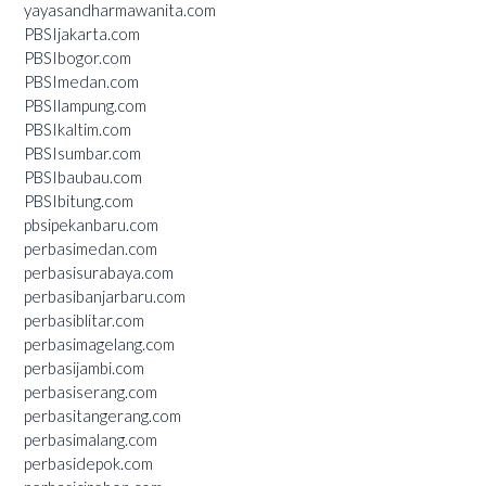
yayasandharmawanita.com
PBSIjakarta.com
PBSIbogor.com
PBSImedan.com
PBSIlampung.com
PBSIkaltim.com
PBSIsumbar.com
PBSIbaubau.com
PBSIbitung.com
pbsipekanbaru.com
perbasimedan.com
perbasisurabaya.com
perbasibanjarbaru.com
perbasiblitar.com
perbasimagelang.com
perbasijambi.com
perbasiserang.com
perbasitangerang.com
perbasimalang.com
perbasidepok.com