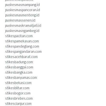
puskesmasmampang.id
puskesmaspancoran.id
puskesmasmenteng.id
puskesmassenen.id
puskesmaskramatjati.id
puskesmasngambeg.id
stikespacitan.com
stikespamekasan.com
stikespandeglang.com
stikespangandaran.com
stikesacehbarat.com
stikesbadung.com
stikesbanggai.com
stikesbangka.com
stikesbanyumas.com
stikesbekasi.com
stikesblitar.com
stikesbogor.com
stikesbrebes.com
stikescianjur.com