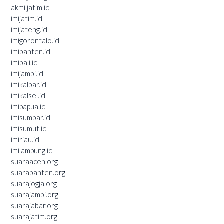
akmiljatim.id
imijatim.id
imijateng.id
imigorontalo.id
imibanten.id
imibali.id
imijambi.id
imikalbar.id
imikalsel.id
imipapua.id
imisumbar.id
imisumut.id
imiriau.id
imilampung.id
suaraaceh.org
suarabanten.org
suarajogja.org
suarajambi.org
suarajabar.org
suarajatim.org