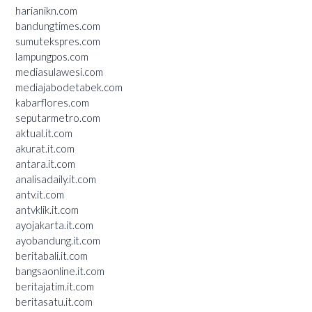
harianikn.com
bandungtimes.com
sumutekspres.com
lampungpos.com
mediasulawesi.com
mediajabodetabek.com
kabarflores.com
seputarmetro.com
aktual.it.com
akurat.it.com
antara.it.com
analisadaily.it.com
antv.it.com
antvklik.it.com
ayojakarta.it.com
ayobandung.it.com
beritabali.it.com
bangsaonline.it.com
beritajatim.it.com
beritasatu.it.com