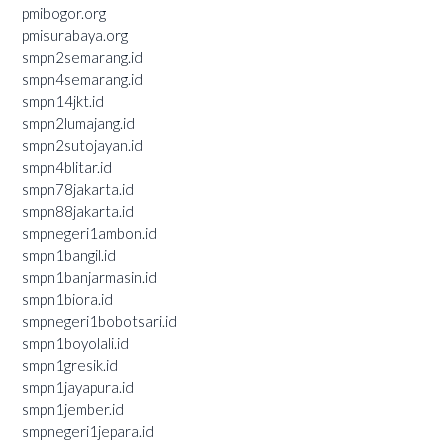
pmibogor.org
pmisurabaya.org
smpn2semarang.id
smpn4semarang.id
smpn14jkt.id
smpn2lumajang.id
smpn2sutojayan.id
smpn4blitar.id
smpn78jakarta.id
smpn88jakarta.id
smpnegeri1ambon.id
smpn1bangil.id
smpn1banjarmasin.id
smpn1biora.id
smpnegeri1bobotsari.id
smpn1boyolali.id
smpn1gresik.id
smpn1jayapura.id
smpn1jember.id
smpnegeri1jepara.id