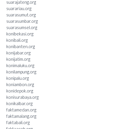
suarajateng.org
suarariau.org
suarasumut.org
suarasumbar.org
suarasumsel.org
konibekasi.org
konibali.org
konibanten.org
konijabar.org
konijatim.org
konimaluku.org
konilampung.org
konipalu.org
koniambon.org
konidepok.org
konisurabaya.org
konikalbar.org
faktamedan.org
faktamalang.org
faktabali.org
faktaaceh.org