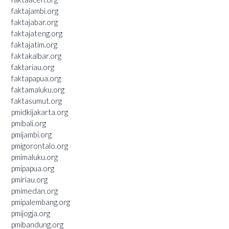
faktajambi.org
faktajabar.org
faktajateng.org
faktajatim.org
faktakalbar.org
faktariau.org
faktapapua.org
faktamaluku.org
faktasumut.org
pmidkijakarta.org
pmibali.org
pmijambi.org
pmigorontalo.org
pmimaluku.org
pmipapua.org
pmiriau.org
pmimedan.org
pmipalembang.org
pmijogja.org
pmibandung.org