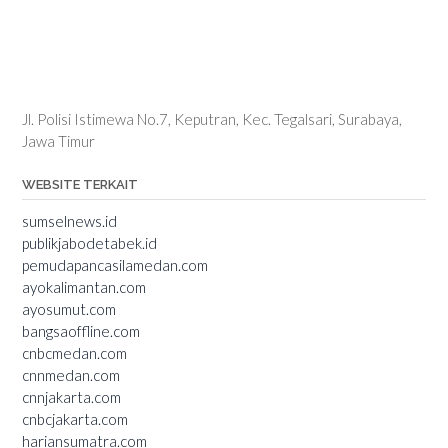
Jl. Polisi Istimewa No.7, Keputran, Kec. Tegalsari, Surabaya,
Jawa Timur
WEBSITE TERKAIT
sumselnews.id
publikjabodetabek.id
pemudapancasilamedan.com
ayokalimantan.com
ayosumut.com
bangsaoffline.com
cnbcmedan.com
cnnmedan.com
cnnjakarta.com
cnbcjakarta.com
hariansumatra.com