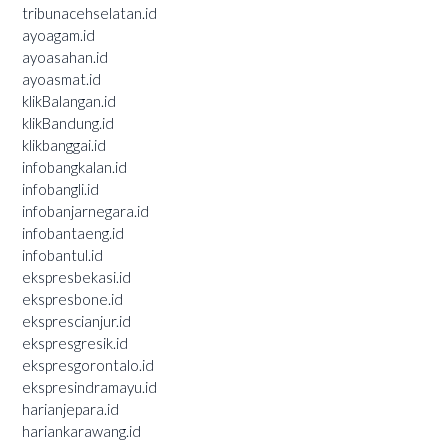
tribunacehselatan.id
ayoagam.id
ayoasahan.id
ayoasmat.id
klikBalangan.id
klikBandung.id
klikbanggai.id
infobangkalan.id
infobangli.id
infobanjarnegara.id
infobantaeng.id
infobantul.id
ekspresbekasi.id
ekspresbone.id
eksprescianjur.id
ekspresgresik.id
ekspresgorontalo.id
ekspresindramayu.id
harianjepara.id
hariankarawang.id