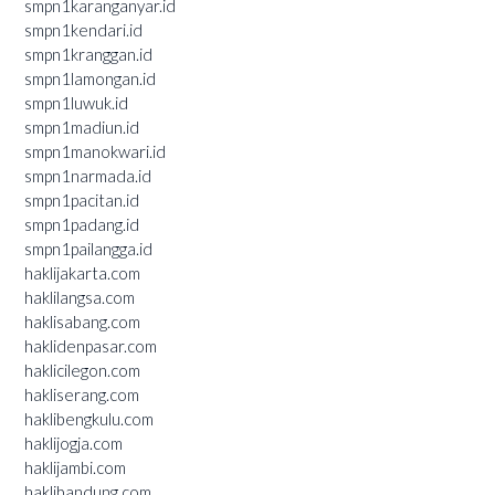
smpn1karanganyar.id
smpn1kendari.id
smpn1kranggan.id
smpn1lamongan.id
smpn1luwuk.id
smpn1madiun.id
smpn1manokwari.id
smpn1narmada.id
smpn1pacitan.id
smpn1padang.id
smpn1pailangga.id
haklijakarta.com
haklilangsa.com
haklisabang.com
haklidenpasar.com
haklicilegon.com
hakliserang.com
haklibengkulu.com
haklijogja.com
haklijambi.com
haklibandung.com