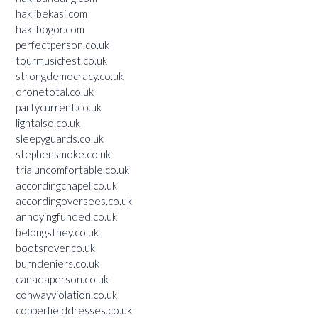
haklibekasi.com
haklibogor.com
perfectperson.co.uk
tourmusicfest.co.uk
strongdemocracy.co.uk
dronetotal.co.uk
partycurrent.co.uk
lightalso.co.uk
sleepyguards.co.uk
stephensmoke.co.uk
trialuncomfortable.co.uk
accordingchapel.co.uk
accordingoversees.co.uk
annoyingfunded.co.uk
belongsthey.co.uk
bootsrover.co.uk
burndeniers.co.uk
canadaperson.co.uk
conwayviolation.co.uk
copperfielddresses.co.uk