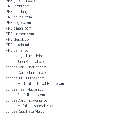
PRSIgorontalo.com
PRSIjambi.com
PRSIbandung.com
PRSIbekasi.com
PRSIbogor.com
PRSIcimahi.com
PRSIcirebon.com
PRSIdepok.com
PRSIsukabumi.com
PRSIbanjar.com
ponpesIhyaUlumuddin.com
ponpesJabalRahmah.com
ponpesDarulKhairat.com
ponpesDarulMuhsinin.com
ponpesNurulHudas.com
ponpesMadinatuddiniyahBabul.com
ponpesInsanMadani.com
ponpesBaitilHikmah.com
ponpesDarulHidayahul.com
ponpesMafatihussaadah.com
ponpesRaudhatulAla.com