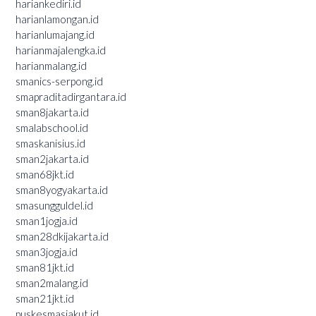
hariankediri.id
harianlamongan.id
harianlumajang.id
harianmajalengka.id
harianmalang.id
smanics-serpong.id
smapraditadirgantara.id
sman8jakarta.id
smalabschool.id
smaskanisius.id
sman2jakarta.id
sman68jkt.id
sman8yogyakarta.id
smasungguldel.id
sman1jogja.id
sman28dkijakarta.id
sman3jogja.id
sman81jkt.id
sman2malang.id
sman21jkt.id
puskesmasjakut.id