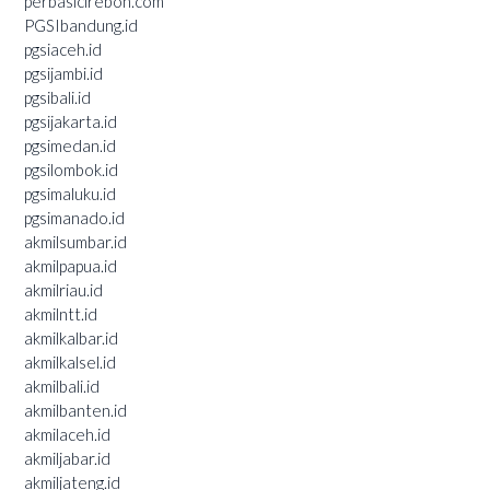
perbasicirebon.com
PGSIbandung.id
pgsiaceh.id
pgsijambi.id
pgsibali.id
pgsijakarta.id
pgsimedan.id
pgsilombok.id
pgsimaluku.id
pgsimanado.id
akmilsumbar.id
akmilpapua.id
akmilriau.id
akmilntt.id
akmilkalbar.id
akmilkalsel.id
akmilbali.id
akmilbanten.id
akmilaceh.id
akmiljabar.id
akmiljateng.id