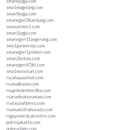
sman6jogja.com
sma1magelang.com
sman9jogja.com
smanegeri3bandung.com
smasutomo1.com
sman5jogja.com
smanegeri1tangerang.com
sma1purworejo.com
smanegeri1jember.com
sman2bekasi.com
smanegeri47jkt.com
sma1wonosari.com
rscahayasehat.com
rsumalikasim.com
rsuprimaintimedika.com
rsarunlhokseumaw.com
rsufauziahbireu.com
rsumumcitrahusada.com
rsgayomedicalcentre.com
polresjakarta.com
polresdago.com