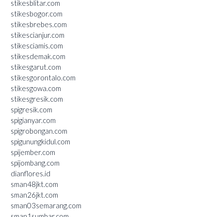
stikesblitar.com
stikesbogor.com
stikesbrebes.com
stikescianjur.com
stikesciamis.com
stikesdemak.com
stikesgarut.com
stikesgorontalo.com
stikesgowa.com
stikesgresik.com
spigresik.com
spigianyar.com
spigrobongan.com
spigunungkidul.com
spijember.com
spijombang.com
dianflores.id
sman48jkt.com
sman26jkt.com
sman03semarang.com
sman1sumbar.com