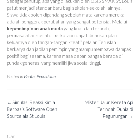
Sebagai penutup, apa yang dilakukan oleh OSIS SMAK St. Louis
patut menjadi standar baru bagi sekolah-sekolah lainnya.
Siswa tidak boleh dipandang sebelah mata karena mereka
adalah penggerak perubahan yang sangat potensial. Melalui
kepemimpinan anak muda
yang kuat dan terarah,
permasalahan sosial di perkotaan dapat dicarikan jalan
keluarnya oleh tangan-tangan kreatif pelajar. Teruslah
berkarya dan jadilah pemimpin yang mampu membawa dampak
positif bagi sesama, karena masa depan bangsa berada di
pundak generasi yang memiliki jiwa sosial tinggi.
Posted in
Berita
,
Pendidikan
Post
←
Simulasi Reaksi Kimia
Misteri Jalur Kereta Api
navigation
Berbasis Software Open
Terindah Dunia di
Source ala St Louis
Pegunungan
→
Cari