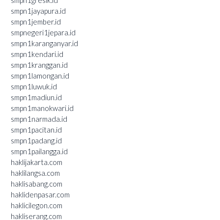
smpn1gresik.id
smpn1jayapura.id
smpn1jember.id
smpnegeri1jepara.id
smpn1karanganyar.id
smpn1kendari.id
smpn1kranggan.id
smpn1lamongan.id
smpn1luwuk.id
smpn1madiun.id
smpn1manokwari.id
smpn1narmada.id
smpn1pacitan.id
smpn1padang.id
smpn1pailangga.id
haklijakarta.com
haklilangsa.com
haklisabang.com
haklidenpasar.com
haklicilegon.com
hakliserang.com