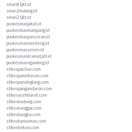
sman81jkt.id
sman2malang.id
sman21jkt.id
puskesmasjakut.id
puskesmasmampang.id
puskesmaspancoran.id
puskesmasmenteng.id
puskesmassenen.id
puskesmaskramatjati.id
puskesmasngambeg.id
stikespacitan.com
stikespamekasan.com
stikespandeglang.com
stikespangandaran.com
stikesacehbarat.com
stikesbadung.com
stikesbanggai.com
stikesbangka.com
stikesbanyumas.com
stikesbekasi.com