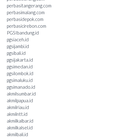
perbasitangerang.com
perbasimalang.com
perbasidepok.com
perbasicirebon.com
PGSIbandung.id
pgsiaceh.id
pgsijambi.id
pgsibali.id
pgsijakarta.id
pgsimedan.id
pgsilombok.id
pgsimaluku.id
pgsimanado.id
akmilsumbar.id
akmilpapua.id
akmilriau.id
akmilntt.id
akmilkalbar.id
akmilkalsel.id
akmilbali.id