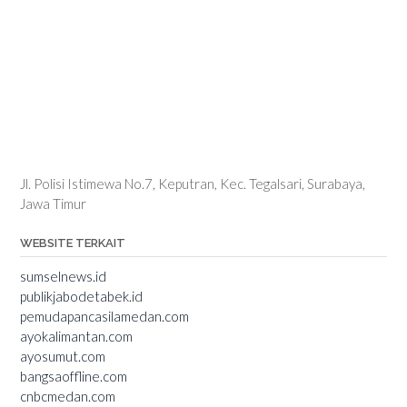
Jl. Polisi Istimewa No.7, Keputran, Kec. Tegalsari, Surabaya,
Jawa Timur
WEBSITE TERKAIT
sumselnews.id
publikjabodetabek.id
pemudapancasilamedan.com
ayokalimantan.com
ayosumut.com
bangsaoffline.com
cnbcmedan.com