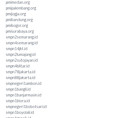
pmimedan.org
pmipalembang.org
pmijogja.org
pmibandung.org
pmibogor.org
pmisurabaya.org
smpn2semarang.id
smpn4semarang.id
smpn14jkt.id
smpn2lumajang.id
smpn2sutojayan.id
smpn4blitar.id
smpn78jakarta.id
smpn88jakarta.id
smpnegeri1ambon.id
smpn1bangil.id
smpn1banjarmasin.id
smpn1biora.id
smpnegeri1bobotsari.id
smpn1boyolali.id