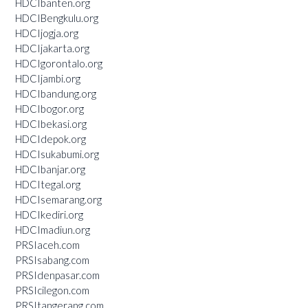
HDCIbanten.org
HDCIBengkulu.org
HDCIjogja.org
HDCIjakarta.org
HDCIgorontalo.org
HDCIjambi.org
HDCIbandung.org
HDCIbogor.org
HDCIbekasi.org
HDCIdepok.org
HDCIsukabumi.org
HDCIbanjar.org
HDCItegal.org
HDCIsemarang.org
HDCIkediri.org
HDCImadiun.org
PRSIaceh.com
PRSIsabang.com
PRSIdenpasar.com
PRSIcilegon.com
PRSItangerang.com