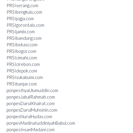
PRSIserang.com
PRSIbengkulu.com
PRSIjogja.com
PRSIgorontalo.com
PRSIjambi.com
PRSIbandung.com
PRSIbekasi.com
PRSIbogor.com
PRSIcimahi.com
PRSIcirebon.com
PRSIdepok.com
PRSIsukabumi.com
PRSIbanjar.com
ponpesIhyaUlumuddin.com
ponpesJabalRahmah.com
ponpesDarulKhairat.com
ponpesDarulMuhsinin.com
ponpesNurulHudas.com
ponpesMadinatuddiniyahBabul.com
ponpesInsanMadani.com