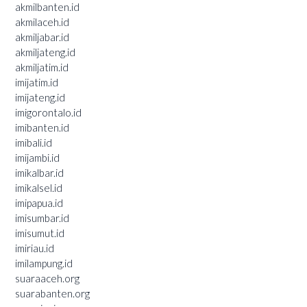
akmilbanten.id
akmilaceh.id
akmiljabar.id
akmiljateng.id
akmiljatim.id
imijatim.id
imijateng.id
imigorontalo.id
imibanten.id
imibali.id
imijambi.id
imikalbar.id
imikalsel.id
imipapua.id
imisumbar.id
imisumut.id
imiriau.id
imilampung.id
suaraaceh.org
suarabanten.org