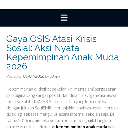
Gaya OSIS Atasi Krisis
Sosial: Aksi Nyata
Kepemimpinan Anak Muda
2026
Posted on
05/07/2026
by
admin
Kepemimpinan di tingkat sekolah kini mengalami pergeseran
paradigma yang sangat positif dan dinamis. Organisasi Siswa
Intra Sekolah di SMAK St. Louis, atau yang lebih dikenal
dengan julukan SoulSMK, menunjukkan bahwa peran mereka
tidak lagi sebatas mengurus acara internal sekolah saja. Di
tahun 2026 ini, mereka secara berani mengambil langkah
strategis untuk melakukan
kepemimpinan anak muda
yang