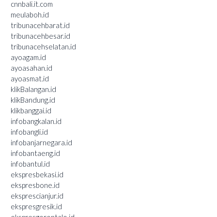
cnnbali.it.com
meulaboh.id
tribunacehbarat.id
tribunacehbesar.id
tribunacehselatan.id
ayoagam.id
ayoasahan.id
ayoasmat.id
klikBalangan.id
klikBandung.id
klikbanggai.id
infobangkalan.id
infobangli.id
infobanjarnegara.id
infobantaeng.id
infobantul.id
ekspresbekasi.id
ekspresbone.id
eksprescianjur.id
ekspresgresik.id