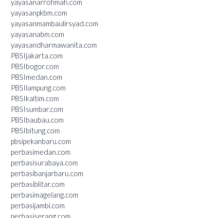
yayasanarrohmah.com
yayasanpkbm.com
yayasanmambaulirsyad.com
yayasanabm.com
yayasandharmawanita.com
PBSIjakarta.com
PBSIbogor.com
PBSImedan.com
PBSIlampung.com
PBSIkaltim.com
PBSIsumbar.com
PBSIbaubau.com
PBSIbitung.com
pbsipekanbaru.com
perbasimedan.com
perbasisurabaya.com
perbasibanjarbaru.com
perbasiblitar.com
perbasimagelang.com
perbasijambi.com
perbasiserang.com