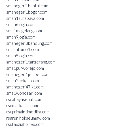
smanegeri1bantul.com
smanegeri1bogor.com
sman1surabaya.com
sman6jogja.com
sma1magelang.com
sman9jogja.com
smanegeri3bandung.com
smasutomo1.com
sman5jogja.com
smanegeri1tangerang.com
sma1purworejo.com
smanegeri1jember.com
sman2bekasi.com
smanegeri47jkt.com
sma1wonosari.com
rscahayasehat.com
rsumalikasim.com
rsuprimaintimedika.com
rsarunlhokseumaw.com
rsufauziahbireu.com