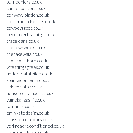
burndeniers.co.uk
canadaperson.co.uk
conwayviolation.co.uk
copperfielddresses.co.uk
cowboysspot.co.uk
decemberteaching.co.uk
traceloans.co.uk
thenewsweek.co.uk
thecakewala.co.uk
thomson-thorn.co.uk
wrestlingagrees.co.uk
underneathfoiled.co.uk
spanosconcerns.co.uk
telecomblue.co.uk
house-of-hampers.co.uk
yumekanzashi.co.uk
fatnanas.co.uk
emilykatedesign.co.uk
crossfelloutdoors.co.uk
yorkroadreconditioned.co.uk
rfrankoutdoors.co.uk