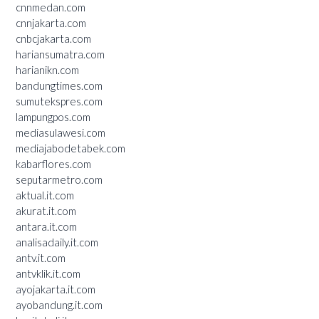
cnnmedan.com
cnnjakarta.com
cnbcjakarta.com
hariansumatra.com
harianikn.com
bandungtimes.com
sumutekspres.com
lampungpos.com
mediasulawesi.com
mediajabodetabek.com
kabarflores.com
seputarmetro.com
aktual.it.com
akurat.it.com
antara.it.com
analisadaily.it.com
antv.it.com
antvklik.it.com
ayojakarta.it.com
ayobandung.it.com