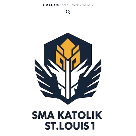
Skip
CALL US:
555-PANORAMIC
to
content