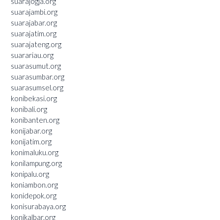
suarajogja.org
suarajambi.org
suarajabar.org
suarajatim.org
suarajateng.org
suarariau.org
suarasumut.org
suarasumbar.org
suarasumsel.org
konibekasi.org
konibali.org
konibanten.org
konijabar.org
konijatim.org
konimaluku.org
konilampung.org
konipalu.org
koniambon.org
konidepok.org
konisurabaya.org
konikalbar.org