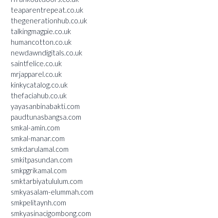
teaparentrepeat.co.uk
thegenerationhub.co.uk
talkingmagpie.co.uk
humancotton.co.uk
newdawndigitals.co.uk
saintfelice.co.uk
mrjapparel.co.uk
kinkycatalog.co.uk
thefaciahub.co.uk
yayasanbinabakti.com
paudtunasbangsa.com
smkal-amin.com
smkal-manar.com
smkdarulamal.com
smkitpasundan.com
smkpgrikamal.com
smktarbiyatululum.com
smkyasalam-elummah.com
smkpelitaynh.com
smkyasinacigombong.com