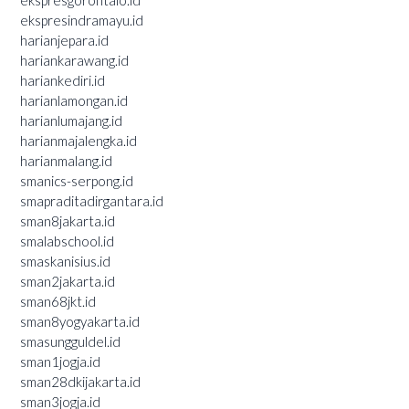
ekspresgorontalo.id
ekspresindramayu.id
harianjepara.id
hariankarawang.id
hariankediri.id
harianlamongan.id
harianlumajang.id
harianmajalengka.id
harianmalang.id
smanics-serpong.id
smapraditadirgantara.id
sman8jakarta.id
smalabschool.id
smaskanisius.id
sman2jakarta.id
sman68jkt.id
sman8yogyakarta.id
smasungguldel.id
sman1jogja.id
sman28dkijakarta.id
sman3jogja.id