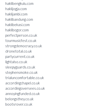
haklibengkulu.com
haklijogja.com
haklijambi.com
haklibandung.com
haklibekasi.com
haklibogor.com
perfectperson.co.uk
tourmusicfest.co.uk
strongdemocracy.co.uk
dronetotal.co.uk
partycurrent.co.uk
lightalso.co.uk
sleepyguards.co.uk
stephensmoke.co.uk
trialuncomfortable.co.uk
accordingchapel.co.uk
accordingoversees.co.uk
annoyingfunded.co.uk
belongsthey.co.uk
bootsrover.co.uk