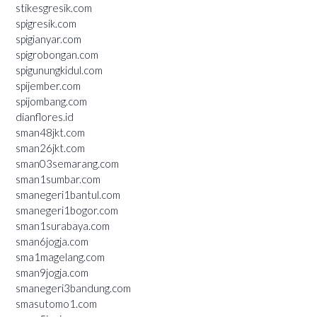
stikesgresik.com
spigresik.com
spigianyar.com
spigrobongan.com
spigunungkidul.com
spijember.com
spijombang.com
dianflores.id
sman48jkt.com
sman26jkt.com
sman03semarang.com
sman1sumbar.com
smanegeri1bantul.com
smanegeri1bogor.com
sman1surabaya.com
sman6jogja.com
sma1magelang.com
sman9jogja.com
smanegeri3bandung.com
smasutomo1.com