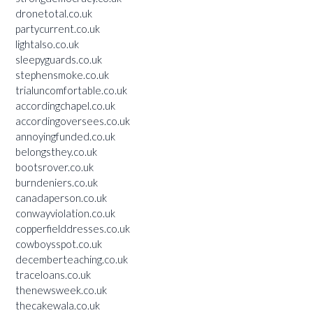
dronetotal.co.uk
partycurrent.co.uk
lightalso.co.uk
sleepyguards.co.uk
stephensmoke.co.uk
trialuncomfortable.co.uk
accordingchapel.co.uk
accordingoversees.co.uk
annoyingfunded.co.uk
belongsthey.co.uk
bootsrover.co.uk
burndeniers.co.uk
canadaperson.co.uk
conwayviolation.co.uk
copperfielddresses.co.uk
cowboysspot.co.uk
decemberteaching.co.uk
traceloans.co.uk
thenewsweek.co.uk
thecakewala.co.uk