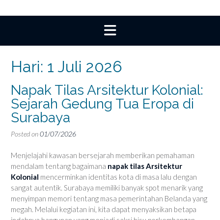
Hari:
1 Juli 2026
Napak Tilas Arsitektur Kolonial:
Sejarah Gedung Tua Eropa di
Surabaya
Posted on
01/07/2026
Menjelajahi kawasan bersejarah memberikan pemahaman
mendalam tentang bagaimana
napak tilas Arsitektur
Kolonial
mencerminkan identitas kota di masa lalu dengan
sangat autentik. Surabaya memiliki banyak spot menarik yang
menyimpan memori tentang masa pemerintahan Belanda yang
megah. Melalui kegiatan ini, kita dapat menyaksikan betapa