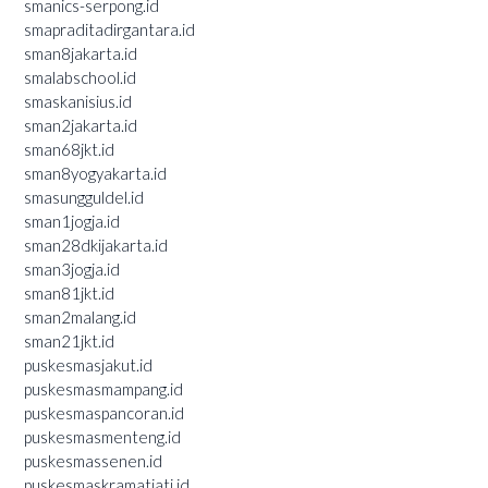
smanics-serpong.id
smapraditadirgantara.id
sman8jakarta.id
smalabschool.id
smaskanisius.id
sman2jakarta.id
sman68jkt.id
sman8yogyakarta.id
smasungguldel.id
sman1jogja.id
sman28dkijakarta.id
sman3jogja.id
sman81jkt.id
sman2malang.id
sman21jkt.id
puskesmasjakut.id
puskesmasmampang.id
puskesmaspancoran.id
puskesmasmenteng.id
puskesmassenen.id
puskesmaskramatjati.id