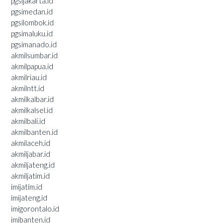
pgsijakarta.id
pgsimedan.id
pgsilombok.id
pgsimaluku.id
pgsimanado.id
akmilsumbar.id
akmilpapua.id
akmilriau.id
akmilntt.id
akmilkalbar.id
akmilkalsel.id
akmilbali.id
akmilbanten.id
akmilaceh.id
akmiljabar.id
akmiljateng.id
akmiljatim.id
imijatim.id
imijateng.id
imigorontalo.id
imibanten.id