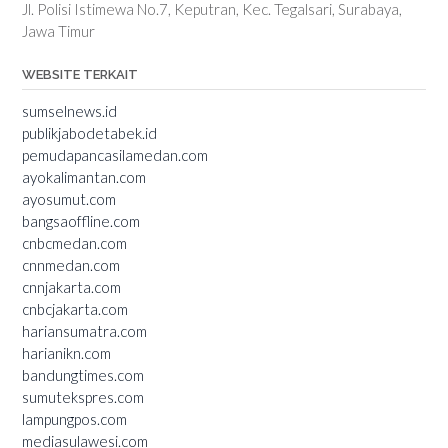
Jl. Polisi Istimewa No.7, Keputran, Kec. Tegalsari, Surabaya,
Jawa Timur
WEBSITE TERKAIT
sumselnews.id
publikjabodetabek.id
pemudapancasilamedan.com
ayokalimantan.com
ayosumut.com
bangsaoffline.com
cnbcmedan.com
cnnmedan.com
cnnjakarta.com
cnbcjakarta.com
hariansumatra.com
harianikn.com
bandungtimes.com
sumutekspres.com
lampungpos.com
mediasulawesi.com