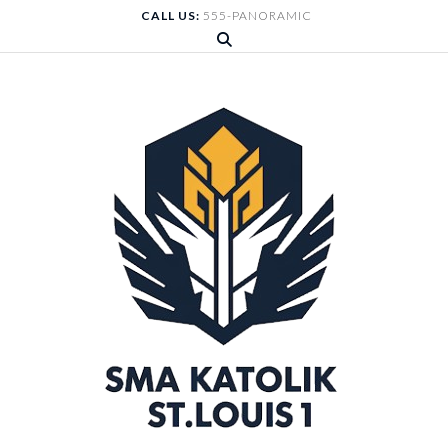
Skip
CALL US:
555-PANORAMIC
to
content