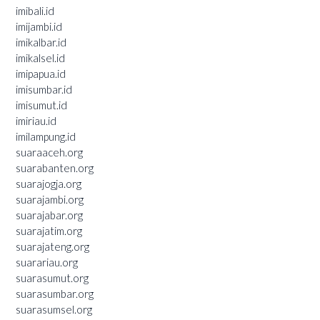
imibali.id
imijambi.id
imikalbar.id
imikalsel.id
imipapua.id
imisumbar.id
imisumut.id
imiriau.id
imilampung.id
suaraaceh.org
suarabanten.org
suarajogja.org
suarajambi.org
suarajabar.org
suarajatim.org
suarajateng.org
suarariau.org
suarasumut.org
suarasumbar.org
suarasumsel.org