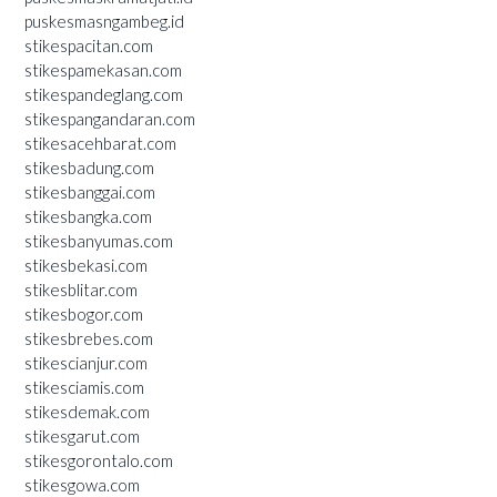
puskesmasngambeg.id
stikespacitan.com
stikespamekasan.com
stikespandeglang.com
stikespangandaran.com
stikesacehbarat.com
stikesbadung.com
stikesbanggai.com
stikesbangka.com
stikesbanyumas.com
stikesbekasi.com
stikesblitar.com
stikesbogor.com
stikesbrebes.com
stikescianjur.com
stikesciamis.com
stikesdemak.com
stikesgarut.com
stikesgorontalo.com
stikesgowa.com