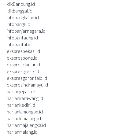
klikBandung.id
klikbanggai.id
infobangkalan.id
infobangli.id
infobanjarnegara.id
infobantaeng.id
infobantul.id
ekspresbekasi.id
ekspresbone.id
eksprescianjur.id
ekspresgresik.id
ekspresgorontalo.id
ekspresindramayu.id
harianjepara.id
hariankarawang.id
hariankediri.id
harianlamongan.id
harianlumajang.id
harianmajalengka.id
harianmalang.id