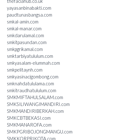
thefaciahub.co.uk
yayasanbinabakti.com
paudtunasbangsa.com
smkal-amin.com
smkal-manar.com
smkdarulamal.com
smkitpasundan.com
smkpgrikamal.com
smktarbiyatululum.com
smkyasalam-elummah.com
smkpelitaynh.com
smkyasinacigombong.com
smknahdatululama.com
smkitraudhatululum.com
SMKMIFTAHULSALAM.com
SMKSILIWANGIMANDIRI.com
SMKMANDIRIBERKAH.com
SMKCBTBEKASI.com
SMKMANAROFA.com
SMKPGRIBOJONGMANGU.com
SMKKORPRIKOTA.com