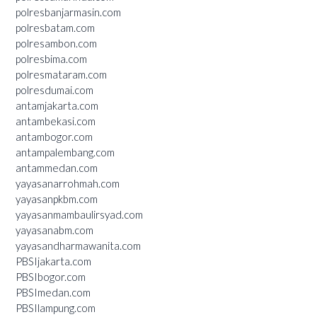
polresbanjarmasin.com
polresbatam.com
polresambon.com
polresbima.com
polresmataram.com
polresdumai.com
antamjakarta.com
antambekasi.com
antambogor.com
antampalembang.com
antammedan.com
yayasanarrohmah.com
yayasanpkbm.com
yayasanmambaulirsyad.com
yayasanabm.com
yayasandharmawanita.com
PBSIjakarta.com
PBSIbogor.com
PBSImedan.com
PBSIlampung.com