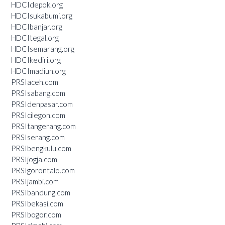
HDCIdepok.org
HDCIsukabumi.org
HDCIbanjar.org
HDCItegal.org
HDCIsemarang.org
HDCIkediri.org
HDCImadiun.org
PRSIaceh.com
PRSIsabang.com
PRSIdenpasar.com
PRSIcilegon.com
PRSItangerang.com
PRSIserang.com
PRSIbengkulu.com
PRSIjogja.com
PRSIgorontalo.com
PRSIjambi.com
PRSIbandung.com
PRSIbekasi.com
PRSIbogor.com