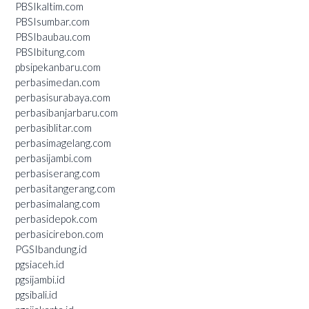
PBSIkaltim.com
PBSIsumbar.com
PBSIbaubau.com
PBSIbitung.com
pbsipekanbaru.com
perbasimedan.com
perbasisurabaya.com
perbasibanjarbaru.com
perbasiblitar.com
perbasimagelang.com
perbasijambi.com
perbasiserang.com
perbasitangerang.com
perbasimalang.com
perbasidepok.com
perbasicirebon.com
PGSIbandung.id
pgsiaceh.id
pgsijambi.id
pgsibali.id