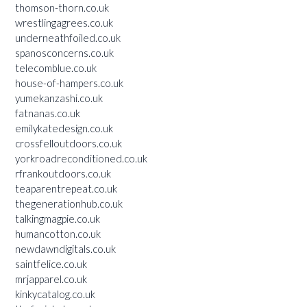
thomson-thorn.co.uk
wrestlingagrees.co.uk
underneathfoiled.co.uk
spanosconcerns.co.uk
telecomblue.co.uk
house-of-hampers.co.uk
yumekanzashi.co.uk
fatnanas.co.uk
emilykatedesign.co.uk
crossfelloutdoors.co.uk
yorkroadreconditioned.co.uk
rfrankoutdoors.co.uk
teaparentrepeat.co.uk
thegenerationhub.co.uk
talkingmagpie.co.uk
humancotton.co.uk
newdawndigitals.co.uk
saintfelice.co.uk
mrjapparel.co.uk
kinkycatalog.co.uk