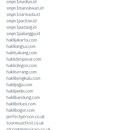
smpn1madiun.id
smpn1manokwari.id
smpn1narmada.id
smpn1pacitan.id
smpn1padang.id
smpn1pailangga.id
haklijakarta.com
haklilangsa.com
haklisabang.com
haklidenpasar.com
haklicilegon.com
hakliserang.com
haklibengkulu.com
haklijogja.com
haklijambi.com
haklibandung.com
haklibekasi.com
haklibogor.com
perfectperson.co.uk
tourmusicfest.co.uk
strongdemocracy.co.uk