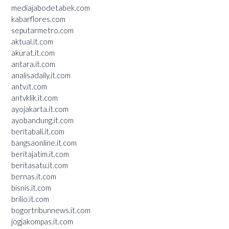
mediajabodetabek.com
kabarflores.com
seputarmetro.com
aktual.it.com
akurat.it.com
antara.it.com
analisadaily.it.com
antv.it.com
antvklik.it.com
ayojakarta.it.com
ayobandung.it.com
beritabali.it.com
bangsaonline.it.com
beritajatim.it.com
beritasatu.it.com
bernas.it.com
bisnis.it.com
brilio.it.com
bogortribunnews.it.com
jogjakompas.it.com