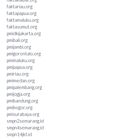
faktariau.org
faktapapua.org
faktamaluku.org
faktasumut.org
pmidkijakarta.org
pmibali.org
pmijambi.org
pmigorontalo.org
pmimaluku.org
pmipapua.org
pmiriau.org
pmimedan.org
pmipalembang.org
pmijogja.org
pmibandung.org
pmibogor.org
pmisurabaya.org
smpn2semarang.id
smpn4semarang.id
smpn14jkt.id