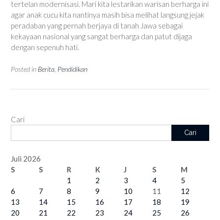
tertelan modernisasi. Mari kita lestarikan warisan berharga ini
agar anak cucu kita nantinya masih bisa melihat langsung jejak
peradaban yang pernah berjaya di tanah Jawa sebagai
kekayaan nasional yang sangat berharga dan patut dijaga
dengan sepenuh hati.
Posted in
Berita
,
Pendidikan
Cari
Cari
Juli 2026
S
S
R
K
J
S
M
1
2
3
4
5
6
7
8
9
10
11
12
13
14
15
16
17
18
19
20
21
22
23
24
25
26