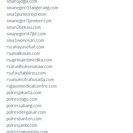
sman5jogja.com
smanegeri1tangerang.com
sma1purworejo.com
smanegeri1jember.com
sman2bekasi.com
smanegeri47jkt.com
sma1wonosari.com
rscahayasehat.com
rsumalikasim.com
rsuprimaintimedika.com
rsarunlhokseumaw.com
rsufauziahbireu.com
rsumumcitrahusada.com
rsgayomedicalcentre.com
polresjakarta.com
polresdago.com
polressabang.com
polresdenpasar.com
polresbanten.com
polresjambi.com
polressamarinda.com