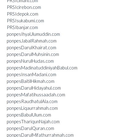
PRSIcimahi.com
PRSIcirebon.com
PRSIdepok.com
PRSIsukabumi.com
PRSIbanjar.com
ponpesIhyaUlumuddin.com
ponpesJabalRahmah.com
ponpesDarulKhairat.com
ponpesDarulMuhsinin.com
ponpesNurulHudas.com
ponpesMadinatuddiniyahBabul.com
ponpesInsanMadani.com
ponpesBaitilHikmah.com
ponpesDarulHidayahul.com
ponpesMafatihussaadah.com
ponpesRaudhatulAla.com
ponpesLiqaurrahmah.com
ponpesBabulUlum.com
ponpesThariqunNajah.com
ponpesDarulQuran.com
ponpesDarulMifathurrahmah.com