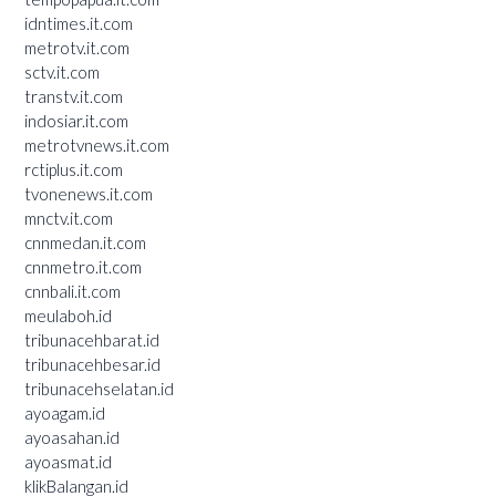
idntimes.it.com
metrotv.it.com
sctv.it.com
transtv.it.com
indosiar.it.com
metrotvnews.it.com
rctiplus.it.com
tvonenews.it.com
mnctv.it.com
cnnmedan.it.com
cnnmetro.it.com
cnnbali.it.com
meulaboh.id
tribunacehbarat.id
tribunacehbesar.id
tribunacehselatan.id
ayoagam.id
ayoasahan.id
ayoasmat.id
klikBalangan.id