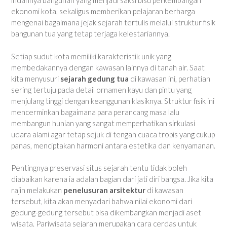
indahnya bangunan yang menjadi saksi bisu perkembangan
ekonomi kota, sekaligus memberikan pelajaran berharga
mengenai bagaimana jejak sejarah tertulis melalui struktur fisik
bangunan tua yang tetap terjaga kelestariannya.
Setiap sudut kota memiliki karakteristik unik yang
membedakannya dengan kawasan lainnya di tanah air. Saat
kita menyusuri
sejarah gedung tua
di kawasan ini, perhatian
sering tertuju pada detail ornamen kayu dan pintu yang
menjulang tinggi dengan keanggunan klasiknya. Struktur fisik ini
mencerminkan bagaimana para perancang masa lalu
membangun hunian yang sangat memperhatikan sirkulasi
udara alami agar tetap sejuk di tengah cuaca tropis yang cukup
panas, menciptakan harmoni antara estetika dan kenyamanan.
Pentingnya preservasi situs sejarah tentu tidak boleh
diabaikan karena ia adalah bagian dari jati diri bangsa. Jika kita
rajin melakukan
penelusuran arsitektur
di kawasan
tersebut, kita akan menyadari bahwa nilai ekonomi dari
gedung-gedung tersebut bisa dikembangkan menjadi aset
wisata. Pariwisata sejarah merupakan cara cerdas untuk