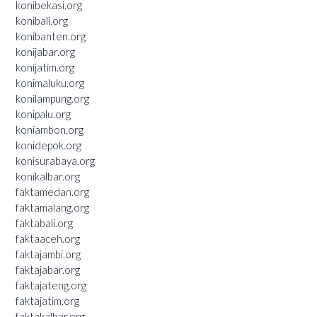
konibekasi.org
konibali.org
konibanten.org
konijabar.org
konijatim.org
konimaluku.org
konilampung.org
konipalu.org
koniambon.org
konidepok.org
konisurabaya.org
konikalbar.org
faktamedan.org
faktamalang.org
faktabali.org
faktaaceh.org
faktajambi.org
faktajabar.org
faktajateng.org
faktajatim.org
faktakalbar.org