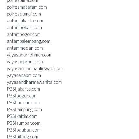
polresbima.com
polresmataram.com
polresdumai.com
antamjakarta.com
antambekasi.com
antambogor.com
antampalembang.com
antammedan.com
yayasanarrohmah.com
yayasanpkbm.com
yayasanmambaulirsyad.com
yayasanabm.com
yayasandharmawanita.com
PBSIjakarta.com
PBSIbogor.com
PBSImedan.com
PBSIlampung.com
PBSIkaltim.com
PBSIsumbar.com
PBSIbaubau.com
PBSIbitung.com