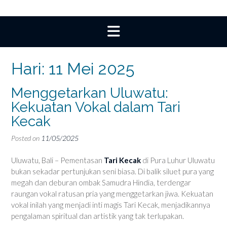
Hari:
11 Mei 2025
Menggetarkan Uluwatu:
Kekuatan Vokal dalam Tari
Kecak
Posted on
11/05/2025
Uluwatu, Bali – Pementasan
Tari Kecak
di Pura Luhur Uluwatu
bukan sekadar pertunjukan seni biasa. Di balik siluet pura yang
megah dan deburan ombak Samudra Hindia, terdengar
raungan vokal ratusan pria yang menggetarkan jiwa. Kekuatan
vokal inilah yang menjadi inti magis Tari Kecak, menjadikannya
pengalaman spiritual dan artistik yang tak terlupakan.