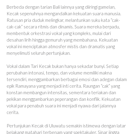
Berbeda dengan tarian Bali lainnya yang diiringi gamelan,
Kecak sepenuhnya mengandalkan kekuatan suara manusia.
Ratusan pria duduk melingkar, melantunkan suku kata “cak-
cak-cak” secara ritmis dan dinamis. Suara mereka berpadu,
membentuk orkestrasi vokal yang kompleks, mulai dari
desahan lirih hingga gemuruh yang membahana. Kekuatan
vokal ini menciptakan atmosfer mistis dan dramatis yang
menyelimuti seluruh pertunjukan.
Vokal dalam Tari Kecak bukan hanya sekadar bunyi. Setiap
perubahan intonasi, tempo, dan volume memiliki makna
tersendiri, menggambarkan berbagai emosi dan adegan dalam
epik Ramayana yang menjadi inti cerita. Raungan “cak” yang
konstan membangun intensitas, sementara teriakan dan
pekikan menggambarkan peperangan dan konflik. Kekuatan
vokal para penabuh suara ini menjadi nyawa dari jalannya
cerita.
Pertunjukan Kecak di Uluwatu semakin istimewa dengan latar
belakang matahari terbenam yang spektakuler. Sinar jingga