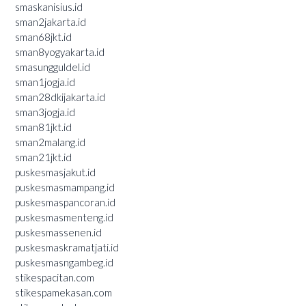
smaskanisius.id
sman2jakarta.id
sman68jkt.id
sman8yogyakarta.id
smasungguldel.id
sman1jogja.id
sman28dkijakarta.id
sman3jogja.id
sman81jkt.id
sman2malang.id
sman21jkt.id
puskesmasjakut.id
puskesmasmampang.id
puskesmaspancoran.id
puskesmasmenteng.id
puskesmassenen.id
puskesmaskramatjati.id
puskesmasngambeg.id
stikespacitan.com
stikespamekasan.com