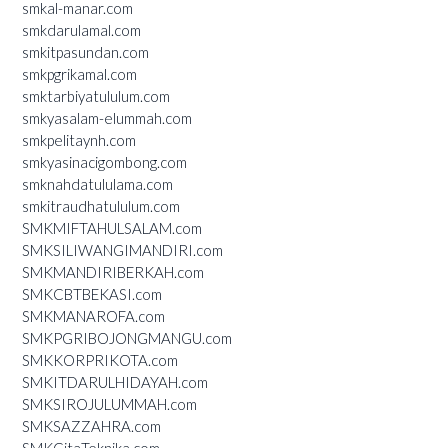
smkal-manar.com
smkdarulamal.com
smkitpasundan.com
smkpgrikamal.com
smktarbiyatululum.com
smkyasalam-elummah.com
smkpelitaynh.com
smkyasinacigombong.com
smknahdatululama.com
smkitraudhatululum.com
SMKMIFTAHULSALAM.com
SMKSILIWANGIMANDIRI.com
SMKMANDIRIBERKAH.com
SMKCBTBEKASI.com
SMKMANAROFA.com
SMKPGRIBOJONGMANGU.com
SMKKORPRIKOTA.com
SMKITDARULHIDAYAH.com
SMKSIROJULUMMAH.com
SMKSAZZAHRA.com