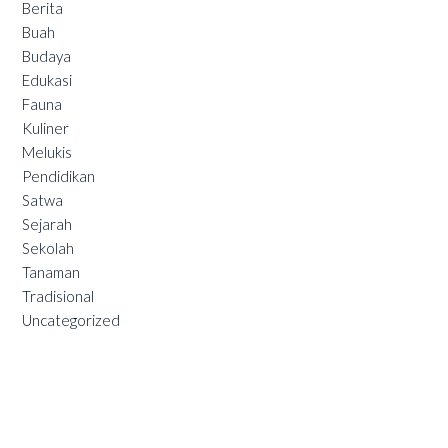
Berita
Buah
Budaya
Edukasi
Fauna
Kuliner
Melukis
Pendidikan
Satwa
Sejarah
Sekolah
Tanaman
Tradisional
Uncategorized