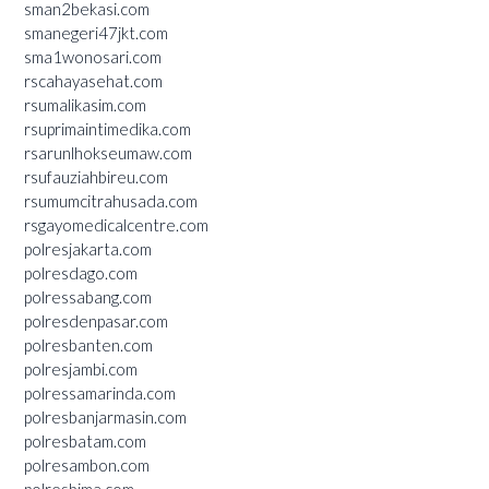
sman2bekasi.com
smanegeri47jkt.com
sma1wonosari.com
rscahayasehat.com
rsumalikasim.com
rsuprimaintimedika.com
rsarunlhokseumaw.com
rsufauziahbireu.com
rsumumcitrahusada.com
rsgayomedicalcentre.com
polresjakarta.com
polresdago.com
polressabang.com
polresdenpasar.com
polresbanten.com
polresjambi.com
polressamarinda.com
polresbanjarmasin.com
polresbatam.com
polresambon.com