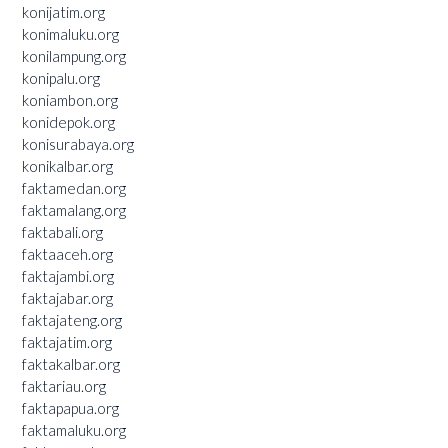
konijatim.org
konimaluku.org
konilampung.org
konipalu.org
koniambon.org
konidepok.org
konisurabaya.org
konikalbar.org
faktamedan.org
faktamalang.org
faktabali.org
faktaaceh.org
faktajambi.org
faktajabar.org
faktajateng.org
faktajatim.org
faktakalbar.org
faktariau.org
faktapapua.org
faktamaluku.org