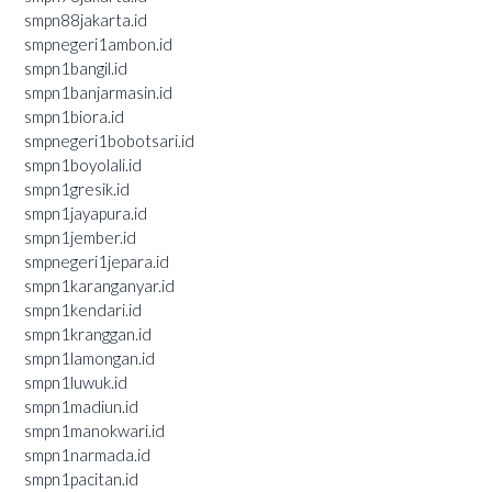
smpn88jakarta.id
smpnegeri1ambon.id
smpn1bangil.id
smpn1banjarmasin.id
smpn1biora.id
smpnegeri1bobotsari.id
smpn1boyolali.id
smpn1gresik.id
smpn1jayapura.id
smpn1jember.id
smpnegeri1jepara.id
smpn1karanganyar.id
smpn1kendari.id
smpn1kranggan.id
smpn1lamongan.id
smpn1luwuk.id
smpn1madiun.id
smpn1manokwari.id
smpn1narmada.id
smpn1pacitan.id