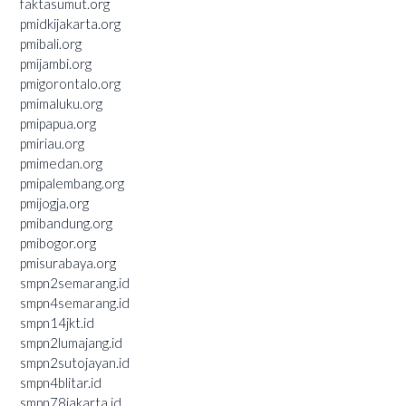
faktasumut.org
pmidkijakarta.org
pmibali.org
pmijambi.org
pmigorontalo.org
pmimaluku.org
pmipapua.org
pmiriau.org
pmimedan.org
pmipalembang.org
pmijogja.org
pmibandung.org
pmibogor.org
pmisurabaya.org
smpn2semarang.id
smpn4semarang.id
smpn14jkt.id
smpn2lumajang.id
smpn2sutojayan.id
smpn4blitar.id
smpn78jakarta.id