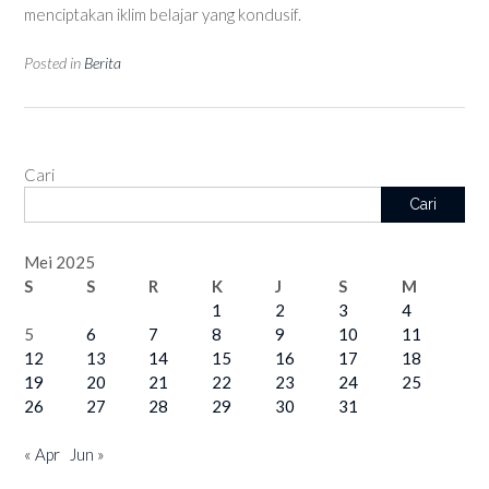
menciptakan iklim belajar yang kondusif.
Posted in
Berita
Cari
Cari
Mei 2025
S
S
R
K
J
S
M
1
2
3
4
5
6
7
8
9
10
11
12
13
14
15
16
17
18
19
20
21
22
23
24
25
26
27
28
29
30
31
« Apr
Jun »