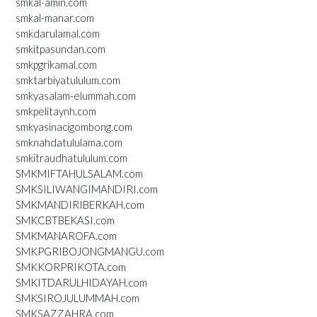
smkal-amin.com
smkal-manar.com
smkdarulamal.com
smkitpasundan.com
smkpgrikamal.com
smktarbiyatululum.com
smkyasalam-elummah.com
smkpelitaynh.com
smkyasinacigombong.com
smknahdatululama.com
smkitraudhatululum.com
SMKMIFTAHULSALAM.com
SMKSILIWANGIMANDIRI.com
SMKMANDIRIBERKAH.com
SMKCBTBEKASI.com
SMKMANAROFA.com
SMKPGRIBOJONGMANGU.com
SMKKORPRIKOTA.com
SMKITDARULHIDAYAH.com
SMKSIROJULUMMAH.com
SMKSAZZAHRA.com