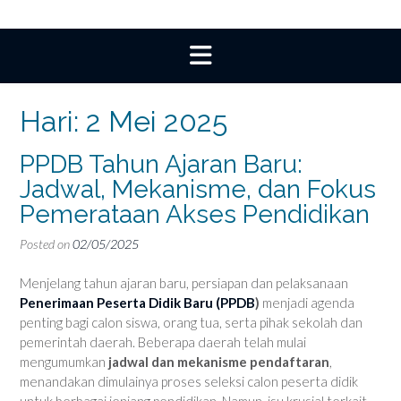
Hari:
2 Mei 2025
PPDB Tahun Ajaran Baru:
Jadwal, Mekanisme, dan Fokus
Pemerataan Akses Pendidikan
Posted on
02/05/2025
Menjelang tahun ajaran baru, persiapan dan pelaksanaan
Penerimaan Peserta Didik Baru (PPDB
)
menjadi agenda
penting bagi calon siswa, orang tua, serta pihak sekolah dan
pemerintah daerah. Beberapa daerah telah mulai
mengumumkan
jadwal dan mekanisme pendaftaran
,
menandakan dimulainya proses seleksi calon peserta didik