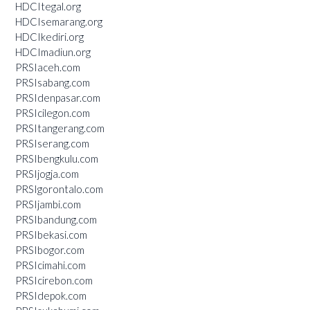
HDCItegal.org
HDCIsemarang.org
HDCIkediri.org
HDCImadiun.org
PRSIaceh.com
PRSIsabang.com
PRSIdenpasar.com
PRSIcilegon.com
PRSItangerang.com
PRSIserang.com
PRSIbengkulu.com
PRSIjogja.com
PRSIgorontalo.com
PRSIjambi.com
PRSIbandung.com
PRSIbekasi.com
PRSIbogor.com
PRSIcimahi.com
PRSIcirebon.com
PRSIdepok.com