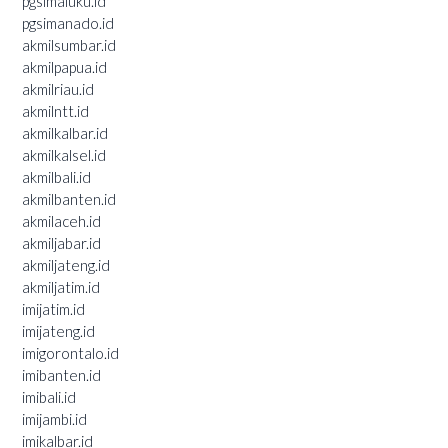
pgsimaluku.id
pgsimanado.id
akmilsumbar.id
akmilpapua.id
akmilriau.id
akmilntt.id
akmilkalbar.id
akmilkalsel.id
akmilbali.id
akmilbanten.id
akmilaceh.id
akmiljabar.id
akmiljateng.id
akmiljatim.id
imijatim.id
imijateng.id
imigorontalo.id
imibanten.id
imibali.id
imijambi.id
imikalbar.id