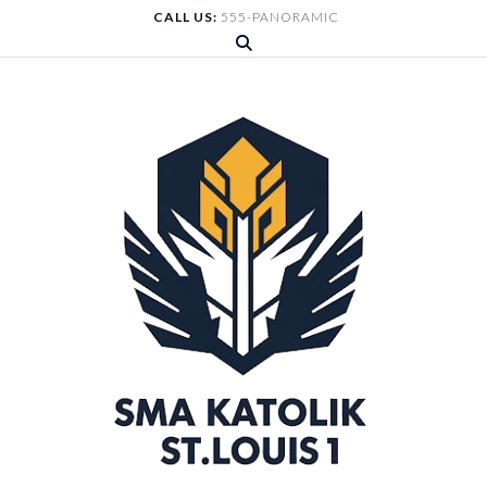
Skip
CALL US:
555-PANORAMIC
to
content