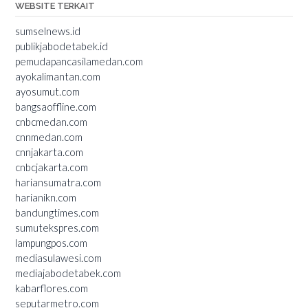
WEBSITE TERKAIT
sumselnews.id
publikjabodetabek.id
pemudapancasilamedan.com
ayokalimantan.com
ayosumut.com
bangsaoffline.com
cnbcmedan.com
cnnmedan.com
cnnjakarta.com
cnbcjakarta.com
hariansumatra.com
harianikn.com
bandungtimes.com
sumutekspres.com
lampungpos.com
mediasulawesi.com
mediajabodetabek.com
kabarflores.com
seputarmetro.com