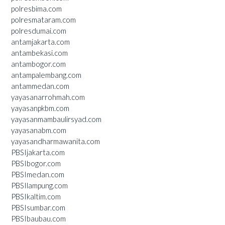
polresbima.com
polresmataram.com
polresdumai.com
antamjakarta.com
antambekasi.com
antambogor.com
antampalembang.com
antammedan.com
yayasanarrohmah.com
yayasanpkbm.com
yayasanmambaulirsyad.com
yayasanabm.com
yayasandharmawanita.com
PBSIjakarta.com
PBSIbogor.com
PBSImedan.com
PBSIlampung.com
PBSIkaltim.com
PBSIsumbar.com
PBSIbaubau.com