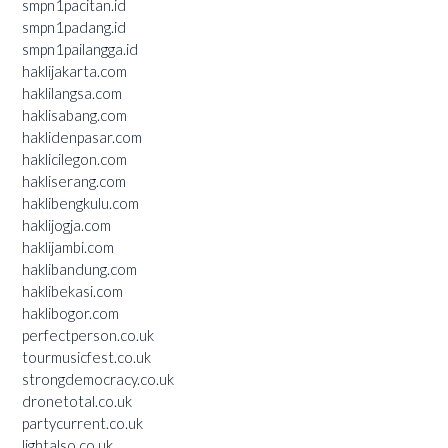
smpn1pacitan.id
smpn1padang.id
smpn1pailangga.id
haklijakarta.com
haklilangsa.com
haklisabang.com
haklidenpasar.com
haklicilegon.com
hakliserang.com
haklibengkulu.com
haklijogja.com
haklijambi.com
haklibandung.com
haklibekasi.com
haklibogor.com
perfectperson.co.uk
tourmusicfest.co.uk
strongdemocracy.co.uk
dronetotal.co.uk
partycurrent.co.uk
lightalso.co.uk