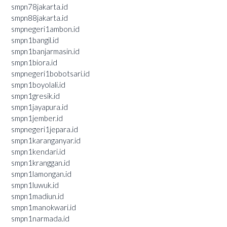
smpn78jakarta.id
smpn88jakarta.id
smpnegeri1ambon.id
smpn1bangil.id
smpn1banjarmasin.id
smpn1biora.id
smpnegeri1bobotsari.id
smpn1boyolali.id
smpn1gresik.id
smpn1jayapura.id
smpn1jember.id
smpnegeri1jepara.id
smpn1karanganyar.id
smpn1kendari.id
smpn1kranggan.id
smpn1lamongan.id
smpn1luwuk.id
smpn1madiun.id
smpn1manokwari.id
smpn1narmada.id