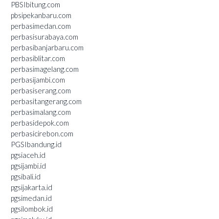
PBSIbitung.com
pbsipekanbaru.com
perbasimedan.com
perbasisurabaya.com
perbasibanjarbaru.com
perbasiblitar.com
perbasimagelang.com
perbasijambi.com
perbasiserang.com
perbasitangerang.com
perbasimalang.com
perbasidepok.com
perbasicirebon.com
PGSIbandung.id
pgsiaceh.id
pgsijambi.id
pgsibali.id
pgsijakarta.id
pgsimedan.id
pgsilombok.id