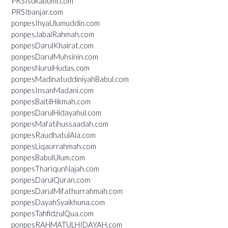
PRSIsukabumi.com
PRSIbanjar.com
ponpesIhyaUlumuddin.com
ponpesJabalRahmah.com
ponpesDarulKhairat.com
ponpesDarulMuhsinin.com
ponpesNurulHudas.com
ponpesMadinatuddiniyahBabul.com
ponpesInsanMadani.com
ponpesBaitilHikmah.com
ponpesDarulHidayahul.com
ponpesMafatihussaadah.com
ponpesRaudhatulAla.com
ponpesLiqaurrahmah.com
ponpesBabulUlum.com
ponpesThariqunNajah.com
ponpesDarulQuran.com
ponpesDarulMifathurrahmah.com
ponpesDayahSyaikhuna.com
ponpesTahfidzulQua.com
ponpesRAHMATULHIDAYAH.com