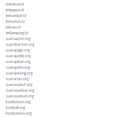
imikalsel.id
imipapua.id
imisumbar.id
imisumut.id
imiriau.id
imilampung.id
suaraaceh.org
suarabanten.org
suarajogja.org
suarajambi.org
suarajabar.org
suarajatim.org
suarajateng.org
suarariau.org
suarasumut.org
suarasumbar.org
suarasumsel.org
konibekasi.org
konibali.org
konibanten.org