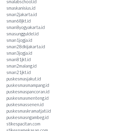
smalabschool.id
smaskanisius.id
sman2jakarta.id
sman68jkt.id
sman8yogyakarta.id
smasungguldel.id
sman1jogja.id
sman28dkijakarta.id
sman3jogja.id
sman81jkt.id
sman2malang.id
sman21jkt.id
puskesmasjakut.id
puskesmasmampang.id
puskesmaspancoran.id
puskesmasmenteng.id
puskesmassenen.id
puskesmaskramatjati.id
puskesmasngambeg.id
stikespacitan.com
stikespamekasan.com