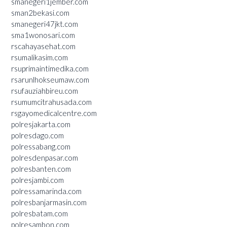
smanegeri1jember.com
sman2bekasi.com
smanegeri47jkt.com
sma1wonosari.com
rscahayasehat.com
rsumalikasim.com
rsuprimaintimedika.com
rsarunlhokseumaw.com
rsufauziahbireu.com
rsumumcitrahusada.com
rsgayomedicalcentre.com
polresjakarta.com
polresdago.com
polressabang.com
polresdenpasar.com
polresbanten.com
polresjambi.com
polressamarinda.com
polresbanjarmasin.com
polresbatam.com
polresambon.com