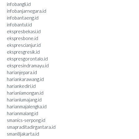
infobangli.id
infobanjarnegara.id
infobantaeng.id
infobantul.id
ekspresbekasi.id
ekspresbone.id
eksprescianjur.id
ekspresgresik.id
ekspresgorontalo.id
ekspresindramayu.id
harianjepara.id
hariankarawang.id
hariankediri.id
harianlamongan.id
harianlumajang.id
harianmajalengka.id
harianmalang.id
smanics-serpong.id
smapraditadirgantara.id
sman8jakarta.id