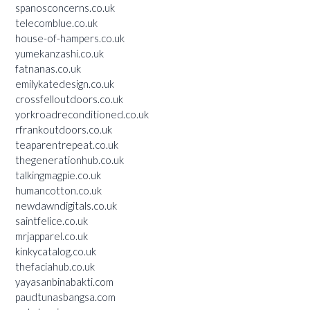
spanosconcerns.co.uk
telecomblue.co.uk
house-of-hampers.co.uk
yumekanzashi.co.uk
fatnanas.co.uk
emilykatedesign.co.uk
crossfelloutdoors.co.uk
yorkroadreconditioned.co.uk
rfrankoutdoors.co.uk
teaparentrepeat.co.uk
thegenerationhub.co.uk
talkingmagpie.co.uk
humancotton.co.uk
newdawndigitals.co.uk
saintfelice.co.uk
mrjapparel.co.uk
kinkycatalog.co.uk
thefaciahub.co.uk
yayasanbinabakti.com
paudtunasbangsa.com