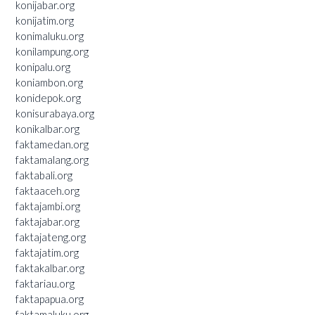
konijabar.org
konijatim.org
konimaluku.org
konilampung.org
konipalu.org
koniambon.org
konidepok.org
konisurabaya.org
konikalbar.org
faktamedan.org
faktamalang.org
faktabali.org
faktaaceh.org
faktajambi.org
faktajabar.org
faktajateng.org
faktajatim.org
faktakalbar.org
faktariau.org
faktapapua.org
faktamaluku.org