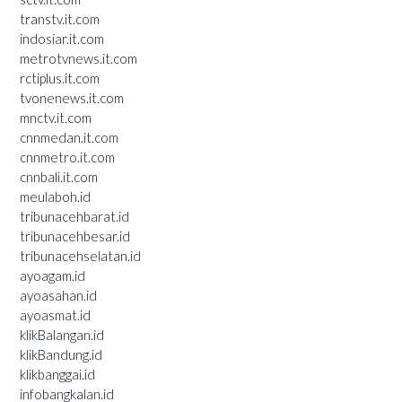
transtv.it.com
indosiar.it.com
metrotvnews.it.com
rctiplus.it.com
tvonenews.it.com
mnctv.it.com
cnnmedan.it.com
cnnmetro.it.com
cnnbali.it.com
meulaboh.id
tribunacehbarat.id
tribunacehbesar.id
tribunacehselatan.id
ayoagam.id
ayoasahan.id
ayoasmat.id
klikBalangan.id
klikBandung.id
klikbanggai.id
infobangkalan.id