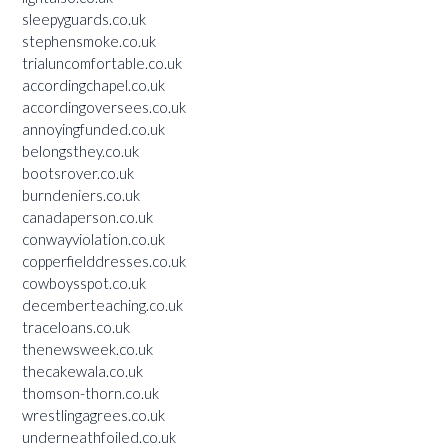
sleepyguards.co.uk
stephensmoke.co.uk
trialuncomfortable.co.uk
accordingchapel.co.uk
accordingoversees.co.uk
annoyingfunded.co.uk
belongsthey.co.uk
bootsrover.co.uk
burndeniers.co.uk
canadaperson.co.uk
conwayviolation.co.uk
copperfielddresses.co.uk
cowboysspot.co.uk
decemberteaching.co.uk
traceloans.co.uk
thenewsweek.co.uk
thecakewala.co.uk
thomson-thorn.co.uk
wrestlingagrees.co.uk
underneathfoiled.co.uk