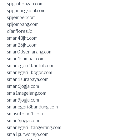
spigrobongan.com
spigunungkidul.com
spijember.com
spijombang.com
dianflores.id
sman48jkt.com
sman26jkt.com
sman03semarang.com
sman1sumbar.com
smanegeri1bantul.com
smanegeri1bogor.com
sman1surabaya.com
sman6jogja.com
sma1magelang.com
sman9jogja.com
smanegeri3bandung.com
smasutomo1.com
sman5jogja.com
smanegeri1tangerang.com
sma1purworejo.com