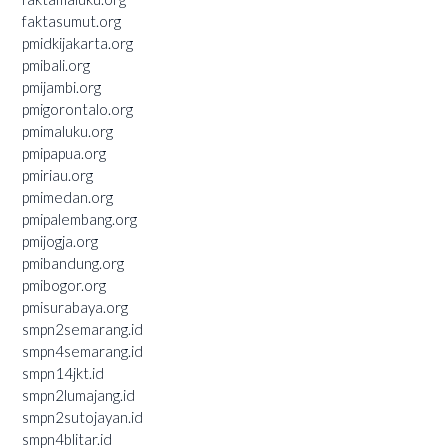
faktasumut.org
pmidkijakarta.org
pmibali.org
pmijambi.org
pmigorontalo.org
pmimaluku.org
pmipapua.org
pmiriau.org
pmimedan.org
pmipalembang.org
pmijogja.org
pmibandung.org
pmibogor.org
pmisurabaya.org
smpn2semarang.id
smpn4semarang.id
smpn14jkt.id
smpn2lumajang.id
smpn2sutojayan.id
smpn4blitar.id