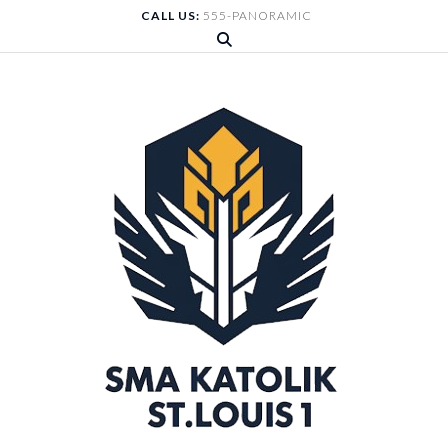
Skip
CALL US:
555-PANORAMIC
to
content