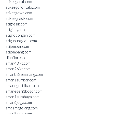
stikesgarut.com
stikesgorontalo.com
stikesgowa.com
stikesgresik.com
spigresik.com
spigianyar.com
spigrobongan.com
spigunungkidul.com
spijember.com
spijombang.com
dianflores.id
sman48jkt.com
sman26jkt.com
sman03semarang.com
sman1sumbar.com
smanegeri1bantul.com
smanegeri1bogor.com
sman1surabaya.com
sman6jogja.com
sma1magelang.com
sman9jogja.com