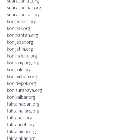
suarasumut.org
suarasumbar.org
suarasumsel.org
konibekasi.org
konibali.org
konibanten.org
konijabar.org
konijatim.org
konimaluku.org
konilampung.org
konipalu.org
koniambon.org
konidepok.org
konisurabaya.org
konikalbar.org
faktamedan.org
faktamalang.org
faktabali.org
faktaaceh.org
faktajambi.org
faktajabar.org