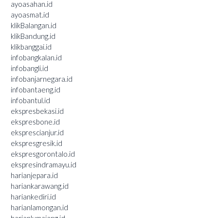
ayoasahan.id
ayoasmat.id
klikBalangan.id
klikBandung.id
klikbanggai.id
infobangkalan.id
infobangli.id
infobanjarnegara.id
infobantaeng.id
infobantul.id
ekspresbekasi.id
ekspresbone.id
eksprescianjur.id
ekspresgresik.id
ekspresgorontalo.id
ekspresindramayu.id
harianjepara.id
hariankarawang.id
hariankediri.id
harianlamongan.id