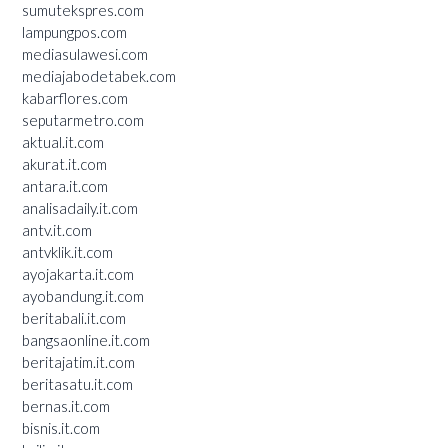
sumutekspres.com
lampungpos.com
mediasulawesi.com
mediajabodetabek.com
kabarflores.com
seputarmetro.com
aktual.it.com
akurat.it.com
antara.it.com
analisadaily.it.com
antv.it.com
antvklik.it.com
ayojakarta.it.com
ayobandung.it.com
beritabali.it.com
bangsaonline.it.com
beritajatim.it.com
beritasatu.it.com
bernas.it.com
bisnis.it.com