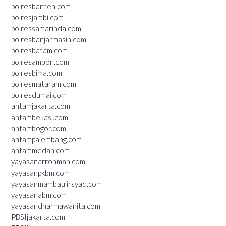
polresbanten.com
polresjambi.com
polressamarinda.com
polresbanjarmasin.com
polresbatam.com
polresambon.com
polresbima.com
polresmataram.com
polresdumai.com
antamjakarta.com
antambekasi.com
antambogor.com
antampalembang.com
antammedan.com
yayasanarrohmah.com
yayasanpkbm.com
yayasanmambaulirsyad.com
yayasanabm.com
yayasandharmawanita.com
PBSIjakarta.com