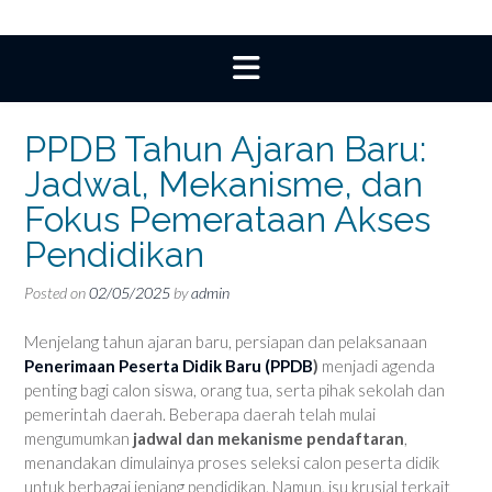
PPDB Tahun Ajaran Baru:
Jadwal, Mekanisme, dan
Fokus Pemerataan Akses
Pendidikan
Posted on
02/05/2025
by
admin
Menjelang tahun ajaran baru, persiapan dan pelaksanaan
Penerimaan Peserta Didik Baru (PPDB
)
menjadi agenda
penting bagi calon siswa, orang tua, serta pihak sekolah dan
pemerintah daerah. Beberapa daerah telah mulai
mengumumkan
jadwal dan mekanisme pendaftaran
,
menandakan dimulainya proses seleksi calon peserta didik
untuk berbagai jenjang pendidikan. Namun, isu krusial terkait