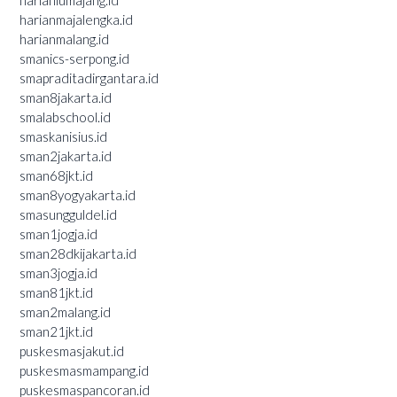
harianlumajang.id
harianmajalengka.id
harianmalang.id
smanics-serpong.id
smapraditadirgantara.id
sman8jakarta.id
smalabschool.id
smaskanisius.id
sman2jakarta.id
sman68jkt.id
sman8yogyakarta.id
smasungguldel.id
sman1jogja.id
sman28dkijakarta.id
sman3jogja.id
sman81jkt.id
sman2malang.id
sman21jkt.id
puskesmasjakut.id
puskesmasmampang.id
puskesmaspancoran.id