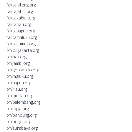
faktajateng.org
faktajatim.org
faktakalbar.org
faktariau.org
faktapapua.org
faktamaluku.org
faktasumut.org
pmidkijakarta.org
pmibali.org
pmijambi.org
pmigorontalo.org
pmimaluku.org
pmipapua.org
pmiriau.org
pmimedan.org
pmipalembang.org
pmijogja.org
pmibandung.org
pmibogor.org
pmisurabaya.org