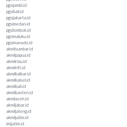
pgsijambi.id
pgsibali.id
pgsijakarta.id
pgsimedan.id
pgsilombok.id
pgsimaluku.id
pgsimanado.id
akmilsumbar.id
akmilpapua.id
akmilriau.id
akmilntt.id
akmilkalbar.id
akmilkalsel.id
akmilbali.id
akmilbanten.id
akmilaceh.id
akmiljabar.id
akmiljateng.id
akmiljatim.id
imijatim.id