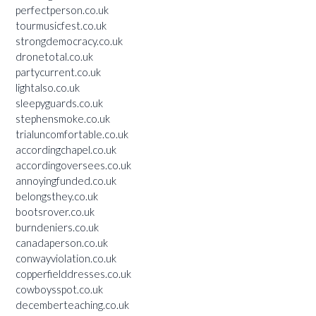
perfectperson.co.uk
tourmusicfest.co.uk
strongdemocracy.co.uk
dronetotal.co.uk
partycurrent.co.uk
lightalso.co.uk
sleepyguards.co.uk
stephensmoke.co.uk
trialuncomfortable.co.uk
accordingchapel.co.uk
accordingoversees.co.uk
annoyingfunded.co.uk
belongsthey.co.uk
bootsrover.co.uk
burndeniers.co.uk
canadaperson.co.uk
conwayviolation.co.uk
copperfielddresses.co.uk
cowboysspot.co.uk
decemberteaching.co.uk