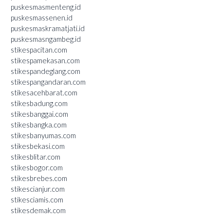
puskesmasmenteng.id
puskesmassenen.id
puskesmaskramatjati.id
puskesmasngambeg.id
stikespacitan.com
stikespamekasan.com
stikespandeglang.com
stikespangandaran.com
stikesacehbarat.com
stikesbadung.com
stikesbanggai.com
stikesbangka.com
stikesbanyumas.com
stikesbekasi.com
stikesblitar.com
stikesbogor.com
stikesbrebes.com
stikescianjur.com
stikesciamis.com
stikesdemak.com