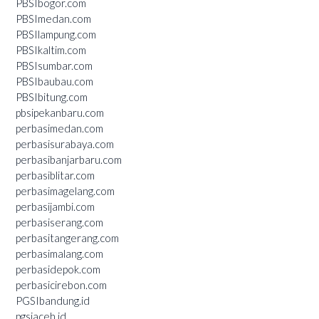
PBSIbogor.com
PBSImedan.com
PBSIlampung.com
PBSIkaltim.com
PBSIsumbar.com
PBSIbaubau.com
PBSIbitung.com
pbsipekanbaru.com
perbasimedan.com
perbasisurabaya.com
perbasibanjarbaru.com
perbasiblitar.com
perbasimagelang.com
perbasijambi.com
perbasiserang.com
perbasitangerang.com
perbasimalang.com
perbasidepok.com
perbasicirebon.com
PGSIbandung.id
pgsiaceh.id