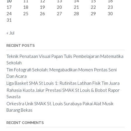
10
11
12
13
14
15
16
17
18
19
20
21
22
23
24
25
26
27
28
29
30
31
« Jul
RECENT POSTS
Teknik Penataan Visual Papan Tulis Pembelajaran Matematika
Sekolah
Tim Fotografi Sekolah: Mengabadikan Momen Pentas Seni
Dan Acara
Liga Basket SMA St Louis 1: Rutinitas Latihan Fisik Tim Juara
Rahasia Kuota Jalur Prestasi SMAK St Louis & Bobot Rapor
Swasta
Orkestra Unik SMAK St. Louis Surabaya Pakai Alat Musik
Barang Bekas
RECENT COMMENTS