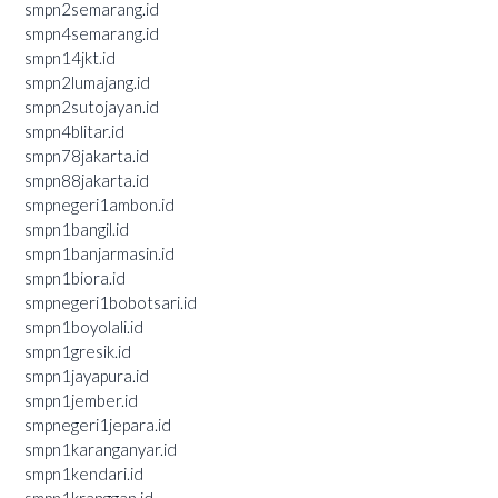
smpn2semarang.id
smpn4semarang.id
smpn14jkt.id
smpn2lumajang.id
smpn2sutojayan.id
smpn4blitar.id
smpn78jakarta.id
smpn88jakarta.id
smpnegeri1ambon.id
smpn1bangil.id
smpn1banjarmasin.id
smpn1biora.id
smpnegeri1bobotsari.id
smpn1boyolali.id
smpn1gresik.id
smpn1jayapura.id
smpn1jember.id
smpnegeri1jepara.id
smpn1karanganyar.id
smpn1kendari.id