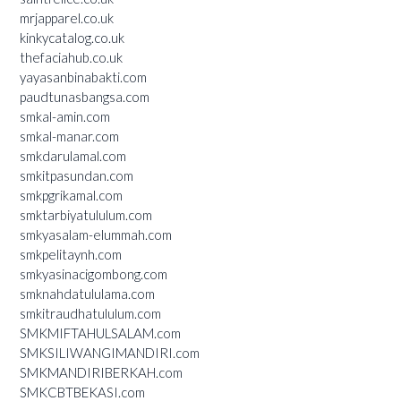
mrjapparel.co.uk
kinkycatalog.co.uk
thefaciahub.co.uk
yayasanbinabakti.com
paudtunasbangsa.com
smkal-amin.com
smkal-manar.com
smkdarulamal.com
smkitpasundan.com
smkpgrikamal.com
smktarbiyatululum.com
smkyasalam-elummah.com
smkpelitaynh.com
smkyasinacigombong.com
smknahdatululama.com
smkitraudhatululum.com
SMKMIFTAHULSALAM.com
SMKSILIWANGIMANDIRI.com
SMKMANDIRIBERKAH.com
SMKCBTBEKASI.com