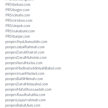
PRSIbekasi.com
PRSIbogor.com
PRSIcimahi.com
PRSIcirebon.com
PRSIdepok.com
PRSIsukabumi.com
PRSIbanjar.com
ponpesIhyaUlumuddin.com
ponpesJabalRahmah.com
ponpesDarulKhairat.com
ponpesDarulMuhsinin.com
ponpesNurulHudas.com
ponpesMadinatuddiniyahBabul.com
ponpesInsanMadani.com
ponpesBaitilHikmah.com
ponpesDarulHidayahul.com
ponpesMafatihussaadah.com
ponpesRaudhatulAla.com
ponpesLiqaurrahmah.com
ponpesBabulUlum.com