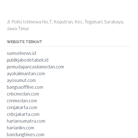
Jl. Polisi Istimewa No.7, Keputran, Kec. Tegalsari, Surabaya,
Jawa Timur
WEBSITE TERKAIT
sumselnews.id
publikjabodetabek.id
pemudapancasilamedan.com
ayokalimantan.com
ayosumut.com
bangsaoffline.com
cnbcmedan.com
cnnmedan.com
cnnjakarta.com
cnbcjakarta.com
hariansumatra.com
harianikn.com
bandungtimes.com