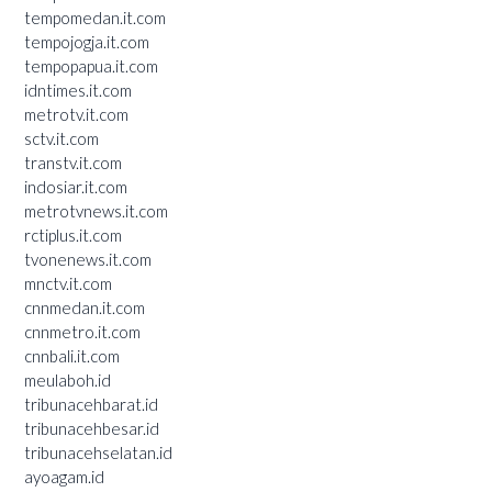
tempomedan.it.com
tempojogja.it.com
tempopapua.it.com
idntimes.it.com
metrotv.it.com
sctv.it.com
transtv.it.com
indosiar.it.com
metrotvnews.it.com
rctiplus.it.com
tvonenews.it.com
mnctv.it.com
cnnmedan.it.com
cnnmetro.it.com
cnnbali.it.com
meulaboh.id
tribunacehbarat.id
tribunacehbesar.id
tribunacehselatan.id
ayoagam.id