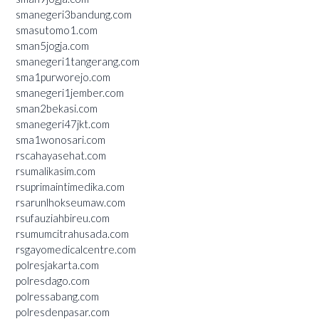
smanegeri3bandung.com
smasutomo1.com
sman5jogja.com
smanegeri1tangerang.com
sma1purworejo.com
smanegeri1jember.com
sman2bekasi.com
smanegeri47jkt.com
sma1wonosari.com
rscahayasehat.com
rsumalikasim.com
rsuprimaintimedika.com
rsarunlhokseumaw.com
rsufauziahbireu.com
rsumumcitrahusada.com
rsgayomedicalcentre.com
polresjakarta.com
polresdago.com
polressabang.com
polresdenpasar.com