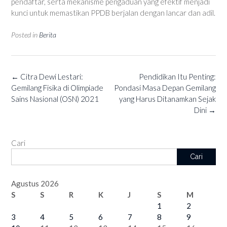
pendaftar, serta mekanisme pengaduan yang efektif menjadi
kunci untuk memastikan PPDB berjalan dengan lancar dan adil.
Posted in
Berita
Post
←
Citra Dewi Lestari:
Pendidikan Itu Penting:
navigation
Gemilang Fisika di Olimpiade
Pondasi Masa Depan Gemilang
Sains Nasional (OSN) 2021
yang Harus Ditanamkan Sejak
Dini
→
Cari
Cari
Agustus 2026
S
S
R
K
J
S
M
1
2
3
4
5
6
7
8
9