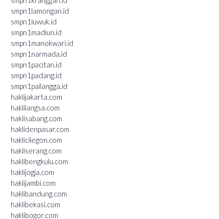
smpn1kranggan.id
smpn1lamongan.id
smpn1luwuk.id
smpn1madiun.id
smpn1manokwari.id
smpn1narmada.id
smpn1pacitan.id
smpn1padang.id
smpn1pailangga.id
haklijakarta.com
haklilangsa.com
haklisabang.com
haklidenpasar.com
haklicilegon.com
hakliserang.com
haklibengkulu.com
haklijogja.com
haklijambi.com
haklibandung.com
haklibekasi.com
haklibogor.com