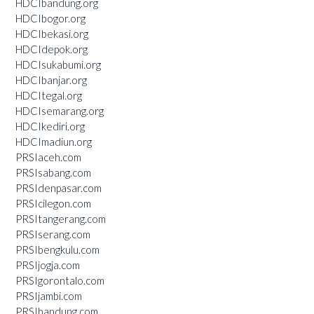
HDCIbandung.org
HDCIbogor.org
HDCIbekasi.org
HDCIdepok.org
HDCIsukabumi.org
HDCIbanjar.org
HDCItegal.org
HDCIsemarang.org
HDCIkediri.org
HDCImadiun.org
PRSIaceh.com
PRSIsabang.com
PRSIdenpasar.com
PRSIcilegon.com
PRSItangerang.com
PRSIserang.com
PRSIbengkulu.com
PRSIjogja.com
PRSIgorontalo.com
PRSIjambi.com
PRSIbandung.com