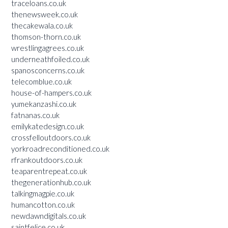
traceloans.co.uk
thenewsweek.co.uk
thecakewala.co.uk
thomson-thorn.co.uk
wrestlingagrees.co.uk
underneathfoiled.co.uk
spanosconcerns.co.uk
telecomblue.co.uk
house-of-hampers.co.uk
yumekanzashi.co.uk
fatnanas.co.uk
emilykatedesign.co.uk
crossfelloutdoors.co.uk
yorkroadreconditioned.co.uk
rfrankoutdoors.co.uk
teaparentrepeat.co.uk
thegenerationhub.co.uk
talkingmagpie.co.uk
humancotton.co.uk
newdawndigitals.co.uk
saintfelice.co.uk