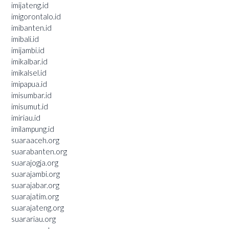
imijateng.id
imigorontalo.id
imibanten.id
imibali.id
imijambi.id
imikalbar.id
imikalsel.id
imipapua.id
imisumbar.id
imisumut.id
imiriau.id
imilampung.id
suaraaceh.org
suarabanten.org
suarajogja.org
suarajambi.org
suarajabar.org
suarajatim.org
suarajateng.org
suarariau.org