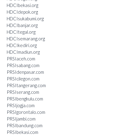
HDCIbekasi.org
HDCIdepok.org
HDCIsukabumi.org
HDCIbanjar.org
HDCItegal.org
HDCIsemarang.org
HDCIkediri.org
HDCImadiun.org
PRSIaceh.com
PRSIsabang.com
PRSIdenpasar.com
PRSIcilegon.com
PRSItangerang.com
PRSIserang.com
PRSIbengkulu.com
PRSIjogja.com
PRSIgorontalo.com
PRSIjambi.com
PRSIbandung.com
PRSIbekasi.com