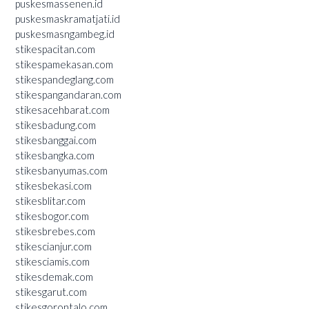
puskesmassenen.id
puskesmaskramatjati.id
puskesmasngambeg.id
stikespacitan.com
stikespamekasan.com
stikespandeglang.com
stikespangandaran.com
stikesacehbarat.com
stikesbadung.com
stikesbanggai.com
stikesbangka.com
stikesbanyumas.com
stikesbekasi.com
stikesblitar.com
stikesbogor.com
stikesbrebes.com
stikescianjur.com
stikesciamis.com
stikesdemak.com
stikesgarut.com
stikesgorontalo.com