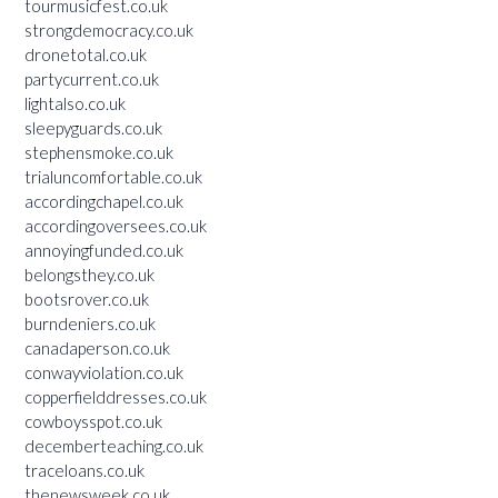
tourmusicfest.co.uk
strongdemocracy.co.uk
dronetotal.co.uk
partycurrent.co.uk
lightalso.co.uk
sleepyguards.co.uk
stephensmoke.co.uk
trialuncomfortable.co.uk
accordingchapel.co.uk
accordingoversees.co.uk
annoyingfunded.co.uk
belongsthey.co.uk
bootsrover.co.uk
burndeniers.co.uk
canadaperson.co.uk
conwayviolation.co.uk
copperfielddresses.co.uk
cowboysspot.co.uk
decemberteaching.co.uk
traceloans.co.uk
thenewsweek.co.uk