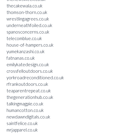
thecakewala.co.uk
thomson-thorn.co.uk
wrestlingagrees.co.uk
underneathfoiled.co.uk
spanosconcerns.co.uk
telecomblue.co.uk
house-of-hampers.co.uk
yumekanzashi.co.uk
fatnanas.co.uk
emilykatedesign.co.uk
crossfelloutdoors.co.uk
yorkroadreconditioned.co.uk
rfrankoutdoors.co.uk
teaparentrepeat.co.uk
thegenerationhub.co.uk
talkingmagpie.co.uk
humancotton.co.uk
newdawndigitals.co.uk
saintfelice.co.uk
mrjapparel.co.uk