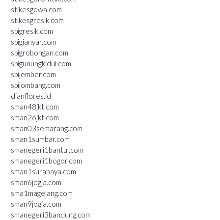
stikesgowa.com
stikesgresik.com
spigresik.com
spigianyar.com
spigrobongan.com
spigunungkidul.com
spijember.com
spijombang.com
dianflores.id
sman48jkt.com
sman26jkt.com
sman03semarang.com
sman1sumbar.com
smanegeri1bantul.com
smanegeri1bogor.com
sman1surabaya.com
sman6jogja.com
sma1magelang.com
sman9jogja.com
smanegeri3bandung.com