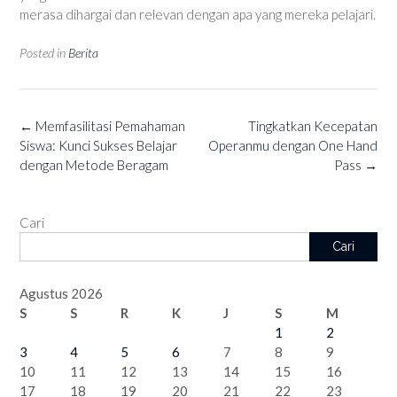
merasa dihargai dan relevan dengan apa yang mereka pelajari.
Posted in
Berita
Post
←
Memfasilitasi Pemahaman
Tingkatkan Kecepatan
navigation
Siswa: Kunci Sukses Belajar
Operanmu dengan One Hand
dengan Metode Beragam
Pass
→
Cari
Cari
Agustus 2026
S
S
R
K
J
S
M
1
2
3
4
5
6
7
8
9
10
11
12
13
14
15
16
17
18
19
20
21
22
23