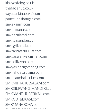
kinkycatalog.co.uk
thefaciahub.co.uk
yayasanbinabakti.com
paudtunasbangsa.com
smkal-amin.com
smkal-manar.com
smkdarulamal.com
smkitpasundan.com
smkpgrikamal.com
smktarbiyatululum.com
smkyasalam-elummah.com
smkpelitaynh.com
smkyasinacigombong.com
smknahdatululama.com
smkitraudhatululum.com
SMKMIFTAHULSALAM.com
SMKSILIWANGIMANDIRI.com
SMKMANDIRIBERKAH.com
SMKCBTBEKASI.com
SMKMANAROFA.com