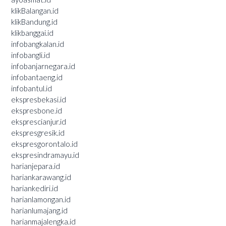
klikBalangan.id
klikBandung.id
klikbanggai.id
infobangkalan.id
infobangli.id
infobanjarnegara.id
infobantaeng.id
infobantul.id
ekspresbekasi.id
ekspresbone.id
eksprescianjur.id
ekspresgresik.id
ekspresgorontalo.id
ekspresindramayu.id
harianjepara.id
hariankarawang.id
hariankediri.id
harianlamongan.id
harianlumajang.id
harianmajalengka.id