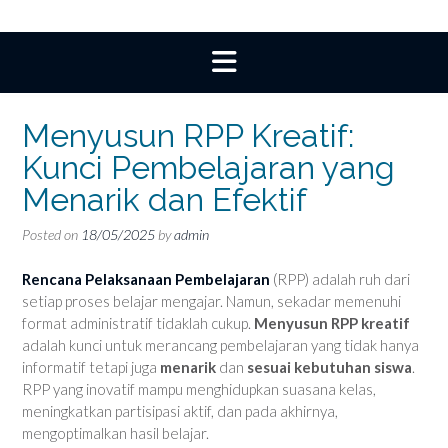
Menyusun RPP Kreatif:
Kunci Pembelajaran yang
Menarik dan Efektif
Posted on
18/05/2025
by
admin
Rencana Pelaksanaan Pembelajaran
(RPP) adalah ruh dari
setiap proses belajar mengajar. Namun, sekadar memenuhi
format administratif tidaklah cukup.
Menyusun RPP kreatif
adalah kunci untuk merancang pembelajaran yang tidak hanya
informatif tetapi juga
menarik
dan
sesuai kebutuhan siswa
.
RPP yang inovatif mampu menghidupkan suasana kelas,
meningkatkan partisipasi aktif, dan pada akhirnya,
mengoptimalkan hasil belajar.