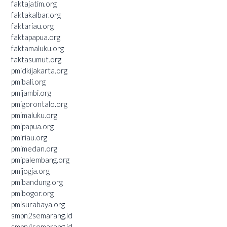
faktajatim.org
faktakalbar.org
faktariau.org
faktapapua.org
faktamaluku.org
faktasumut.org
pmidkijakarta.org
pmibali.org
pmijambi.org
pmigorontalo.org
pmimaluku.org
pmipapua.org
pmiriau.org
pmimedan.org
pmipalembang.org
pmijogja.org
pmibandung.org
pmibogor.org
pmisurabaya.org
smpn2semarang.id
smpn4semarang.id