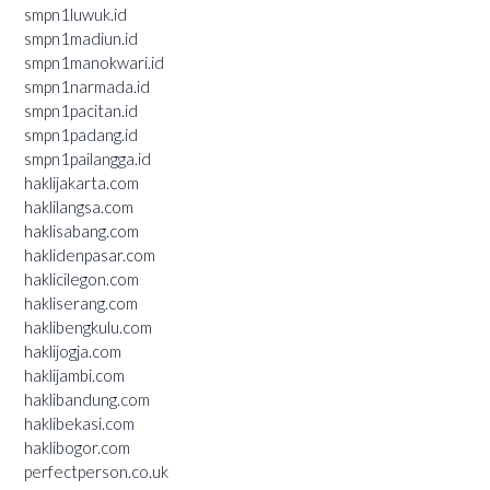
smpn1luwuk.id
smpn1madiun.id
smpn1manokwari.id
smpn1narmada.id
smpn1pacitan.id
smpn1padang.id
smpn1pailangga.id
haklijakarta.com
haklilangsa.com
haklisabang.com
haklidenpasar.com
haklicilegon.com
hakliserang.com
haklibengkulu.com
haklijogja.com
haklijambi.com
haklibandung.com
haklibekasi.com
haklibogor.com
perfectperson.co.uk