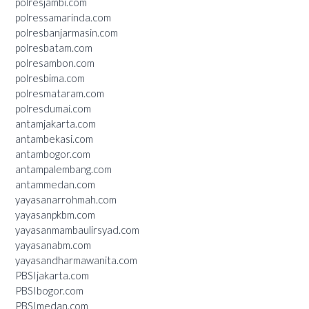
polresjambi.com
polressamarinda.com
polresbanjarmasin.com
polresbatam.com
polresambon.com
polresbima.com
polresmataram.com
polresdumai.com
antamjakarta.com
antambekasi.com
antambogor.com
antampalembang.com
antammedan.com
yayasanarrohmah.com
yayasanpkbm.com
yayasanmambaulirsyad.com
yayasanabm.com
yayasandharmawanita.com
PBSIjakarta.com
PBSIbogor.com
PBSImedan.com