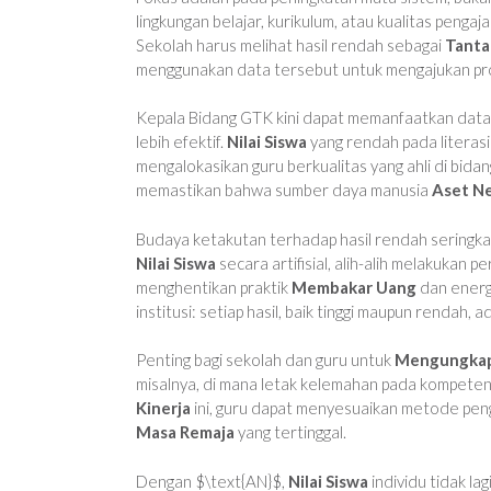
lingkungan belajar, kurikulum, atau kualitas peng
Sekolah harus melihat hasil rendah sebagai
Tanta
menggunakan data tersebut untuk mengajukan p
Kepala Bidang GTK kini dapat memanfaatkan data
lebih efektif.
Nilai Siswa
yang rendah pada literasi
mengalokasikan guru berkualitas yang ahli di bidan
memastikan bahwa sumber daya manusia
Aset N
Budaya ketakutan terhadap hasil rendah seringkal
Nilai Siswa
secara artifisial, alih-alih melakukan
menghentikan praktik
Membakar Uang
dan energi 
institusi: setiap hasil, baik tinggi maupun rendah,
Penting bagi sekolah dan guru untuk
Mengungka
misalnya, di mana letak kelemahan pada kompete
Kinerja
ini, guru dapat menyesuaikan metode pen
Masa Remaja
yang tertinggal.
Dengan $\text{AN}$,
Nilai Siswa
individu tidak la