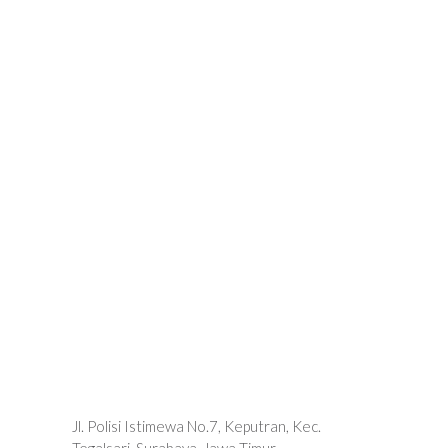
Jl. Polisi Istimewa No.7, Keputran, Kec.
Tegalsari, Surabaya, Jawa Timur