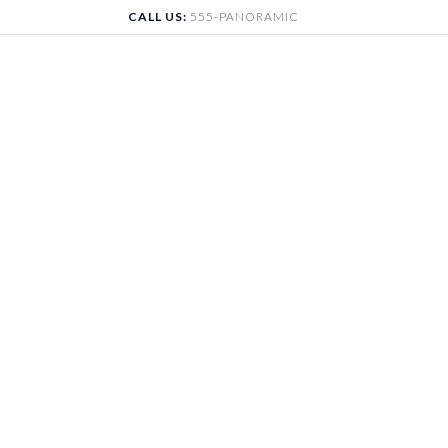
Skip
CALL US:
555-PANORAMIC
to
content