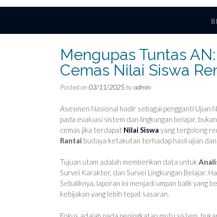
B
Mengupas Tuntas AN:
Cemas Nilai Siswa Re
Posted on
03/11/2025
by
admin
Asesmen Nasional hadir sebagai pengganti Ujian 
pada evaluasi sistem dan lingkungan belajar, bukan
cemas jika terdapat
Nilai Siswa
yang tergolong ren
Rantai
budaya ketakutan terhadap hasil ujian dan 
Tujuan utam adalah memberikan data untuk
Anali
Survei Karakter, dan Survei Lingkungan Belajar. H
Sebaliknya, laporan ini menjadi umpan balik yang
kebijakan yang lebih tepat sasaran.
Fokus adalah pada peningkatan mutu sistem, buka