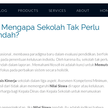
LOG
PRODUCTS
SERVICES
ABOUT
HO
 Mengapa Sekolah Tak Perlu
ndah?
Nasional , membawa paradigma baru dalam evaluasi pendidikan. berfok
 pada penentuan kelulusan individu. Oleh karena itu, sekolah tak perl
dah dalam laporan . Memahami filosofi ini adalah kunci untuk
Memut
fokus pada perbaikan sistem secara holistik.
sis Kinerja
sekolah dalam tiga aspek: Asesmen Kompetensi Minimum 
asil dari tidak akan memengaruhi
Nilai Siswa
di rapor atau kelulusan.
 berharga bagi Kepala Dinas dan Kepala Sekolah untuk merumuskan
n pemeringkatan. Jika
Nilai Siswa
rendah, itu adalah indikasi bahwa