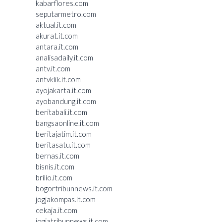
kabarflores.com
seputarmetro.com
aktual.it.com
akurat.it.com
antara.it.com
analisadaily.it.com
antv.it.com
antvklik.it.com
ayojakarta.it.com
ayobandung.it.com
beritabali.it.com
bangsaonline.it.com
beritajatim.it.com
beritasatu.it.com
bernas.it.com
bisnis.it.com
brilio.it.com
bogortribunnews.it.com
jogjakompas.it.com
cekaja.it.com
jogjatribunnews.it.com