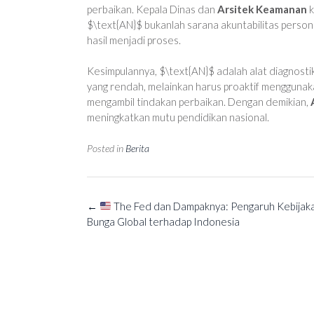
perbaikan. Kepala Dinas dan
Arsitek Keamanan
k
$\text{AN}$ bukanlah sarana akuntabilitas personal
hasil menjadi proses.
Kesimpulannya, $\text{AN}$ adalah alat diagnosti
yang rendah, melainkan harus proaktif menggunak
mengambil tindakan perbaikan. Dengan demikian,
meningkatkan mutu pendidikan nasional.
Posted in
Berita
Post
←
The Fed dan Dampaknya: Pengaruh Kebijak
navigation
Bunga Global terhadap Indonesia