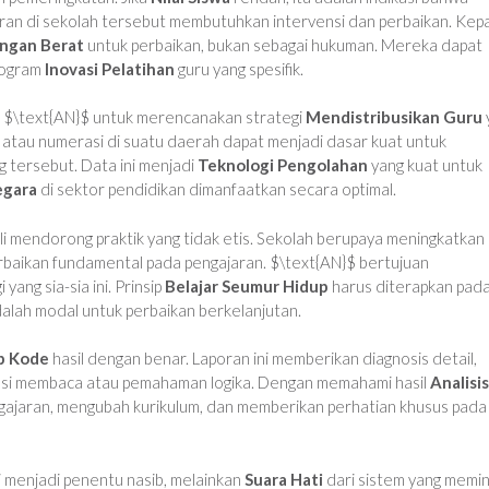
ajaran di sekolah tersebut membutuhkan intervensi dan perbaikan. Kep
ngan Berat
untuk perbaikan, bukan sebagai hukuman. Mereka dapat
rogram
Inovasi Pelatihan
guru yang spesifik.
 $\text{AN}$ untuk merencanakan strategi
Mendistribusikan Guru
 atau numerasi di suatu daerah dapat menjadi dasar kuat untuk
g tersebut. Data ini menjadi
Teknologi Pengolahan
yang kuat untuk
egara
di sektor pendidikan dimanfaatkan secara optimal.
i mendorong praktik yang tidak etis. Sekolah berupaya meningkatkan
 perbaikan fundamental pada pengajaran. $\text{AN}$ bertujuan
yang sia-sia ini. Prinsip
Belajar Seumur Hidup
harus diterapkan pad
 adalah modal untuk perbaikan berkelanjutan.
p Kode
hasil dengan benar. Laporan ini memberikan diagnosis detail,
nsi membaca atau pemahaman logika. Dengan memahami hasil
Analisis
gajaran, mengubah kurikulum, dan memberikan perhatian khusus pada
gi menjadi penentu nasib, melainkan
Suara Hati
dari sistem yang memi