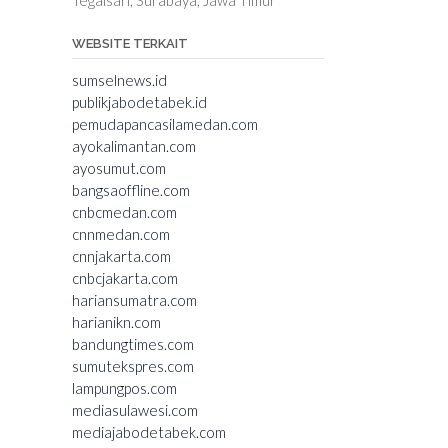
WEBSITE TERKAIT
sumselnews.id
publikjabodetabek.id
pemudapancasilamedan.com
ayokalimantan.com
ayosumut.com
bangsaoffline.com
cnbcmedan.com
cnnmedan.com
cnnjakarta.com
cnbcjakarta.com
hariansumatra.com
harianikn.com
bandungtimes.com
sumutekspres.com
lampungpos.com
mediasulawesi.com
mediajabodetabek.com