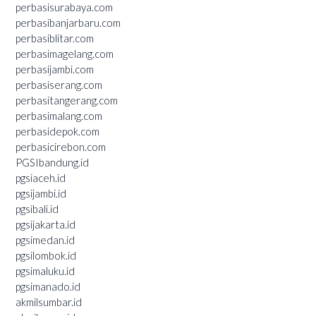
perbasisurabaya.com
perbasibanjarbaru.com
perbasiblitar.com
perbasimagelang.com
perbasijambi.com
perbasiserang.com
perbasitangerang.com
perbasimalang.com
perbasidepok.com
perbasicirebon.com
PGSIbandung.id
pgsiaceh.id
pgsijambi.id
pgsibali.id
pgsijakarta.id
pgsimedan.id
pgsilombok.id
pgsimaluku.id
pgsimanado.id
akmilsumbar.id