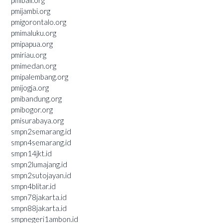
pmijambi.org
pmigorontalo.org
pmimaluku.org
pmipapua.org
pmiriau.org
pmimedan.org
pmipalembang.org
pmijogja.org
pmibandung.org
pmibogor.org
pmisurabaya.org
smpn2semarang.id
smpn4semarang.id
smpn14jkt.id
smpn2lumajang.id
smpn2sutojayan.id
smpn4blitar.id
smpn78jakarta.id
smpn88jakarta.id
smpnegeri1ambon.id