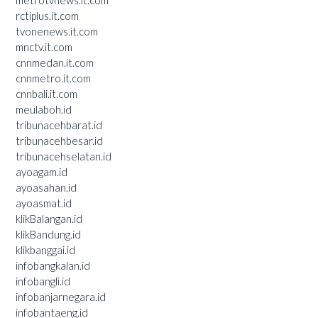
rctiplus.it.com
tvonenews.it.com
mnctv.it.com
cnnmedan.it.com
cnnmetro.it.com
cnnbali.it.com
meulaboh.id
tribunacehbarat.id
tribunacehbesar.id
tribunacehselatan.id
ayoagam.id
ayoasahan.id
ayoasmat.id
klikBalangan.id
klikBandung.id
klikbanggai.id
infobangkalan.id
infobangli.id
infobanjarnegara.id
infobantaeng.id