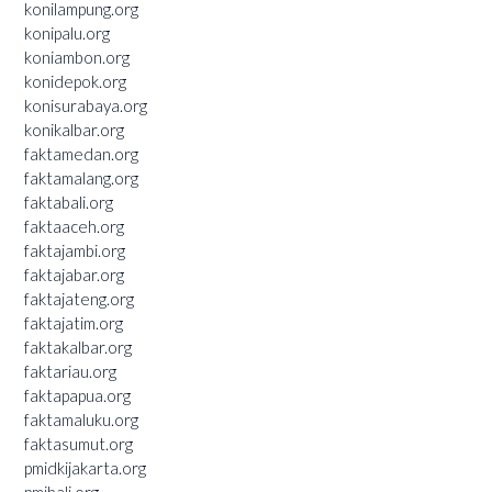
konilampung.org
konipalu.org
koniambon.org
konidepok.org
konisurabaya.org
konikalbar.org
faktamedan.org
faktamalang.org
faktabali.org
faktaaceh.org
faktajambi.org
faktajabar.org
faktajateng.org
faktajatim.org
faktakalbar.org
faktariau.org
faktapapua.org
faktamaluku.org
faktasumut.org
pmidkijakarta.org
pmibali.org