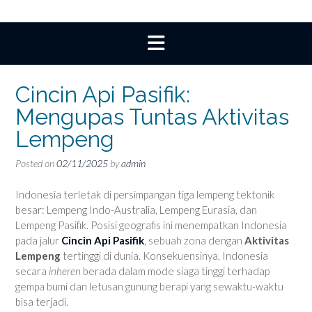
Cincin Api Pasifik:
Mengupas Tuntas Aktivitas
Lempeng
Posted on
02/11/2025
by
admin
Indonesia terletak di persimpangan tiga lempeng tektonik
besar: Lempeng Indo-Australia, Lempeng Eurasia, dan
Lempeng Pasifik. Posisi geografis ini menempatkan Indonesia
pada jalur
Cincin Api Pasifik
, sebuah zona dengan
Aktivitas
Lempeng
tertinggi di dunia. Konsekuensinya, Indonesia
secara
inheren
berada dalam mode siaga tinggi terhadap
gempa bumi dan letusan gunung berapi yang sewaktu-waktu
bisa terjadi.