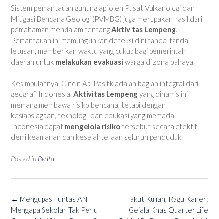
Sistem pemantauan gunung api oleh Pusat Vulkanologi dan
Mitigasi Bencana Geologi (PVMBG) juga merupakan hasil dari
pemahaman mendalam tentang
Aktivitas Lempeng
.
Pemantauan ini memungkinkan deteksi dini tanda-tanda
letusan, memberikan waktu yang cukup bagi pemerintah
daerah untuk
melakukan evakuasi
warga di zona bahaya.
Kesimpulannya, Cincin Api Pasifik adalah bagian integral dari
geografi Indonesia.
Aktivitas Lempeng
yang dinamis ini
memang membawa risiko bencana, tetapi dengan
kesiapsiagaan, teknologi, dan edukasi yang memadai,
Indonesia dapat
mengelola risiko
tersebut secara efektif
demi keamanan dan kesejahteraan seluruh penduduk.
Posted in
Berita
Post
←
Mengupas Tuntas AN:
Takut Kuliah, Ragu Karier:
navigation
Mengapa Sekolah Tak Perlu
Gejala Khas Quarter Life