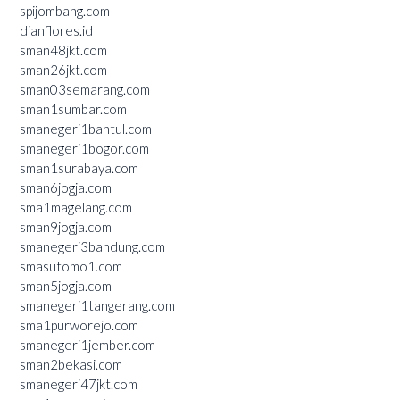
spijombang.com
dianflores.id
sman48jkt.com
sman26jkt.com
sman03semarang.com
sman1sumbar.com
smanegeri1bantul.com
smanegeri1bogor.com
sman1surabaya.com
sman6jogja.com
sma1magelang.com
sman9jogja.com
smanegeri3bandung.com
smasutomo1.com
sman5jogja.com
smanegeri1tangerang.com
sma1purworejo.com
smanegeri1jember.com
sman2bekasi.com
smanegeri47jkt.com