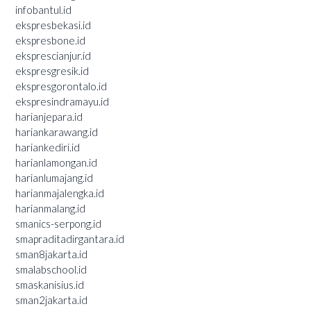
infobantul.id
ekspresbekasi.id
ekspresbone.id
eksprescianjur.id
ekspresgresik.id
ekspresgorontalo.id
ekspresindramayu.id
harianjepara.id
hariankarawang.id
hariankediri.id
harianlamongan.id
harianlumajang.id
harianmajalengka.id
harianmalang.id
smanics-serpong.id
smapraditadirgantara.id
sman8jakarta.id
smalabschool.id
smaskanisius.id
sman2jakarta.id