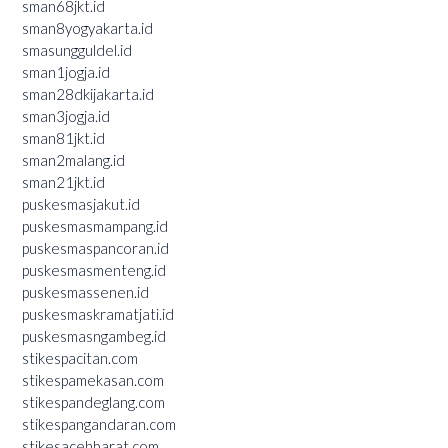
sman68jkt.id
sman8yogyakarta.id
smasungguldel.id
sman1jogja.id
sman28dkijakarta.id
sman3jogja.id
sman81jkt.id
sman2malang.id
sman21jkt.id
puskesmasjakut.id
puskesmasmampang.id
puskesmaspancoran.id
puskesmasmenteng.id
puskesmassenen.id
puskesmaskramatjati.id
puskesmasngambeg.id
stikespacitan.com
stikespamekasan.com
stikespandeglang.com
stikespangandaran.com
stikesacehbarat.com