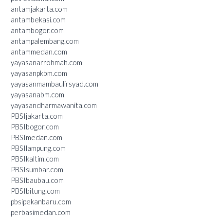
antamjakarta.com
antambekasi.com
antambogor.com
antampalembang.com
antammedan.com
yayasanarrohmah.com
yayasanpkbm.com
yayasanmambaulirsyad.com
yayasanabm.com
yayasandharmawanita.com
PBSIjakarta.com
PBSIbogor.com
PBSImedan.com
PBSIlampung.com
PBSIkaltim.com
PBSIsumbar.com
PBSIbaubau.com
PBSIbitung.com
pbsipekanbaru.com
perbasimedan.com