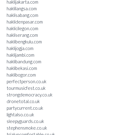
haklijakarta.com
haklilangsa.com
haklisabang.com
haklidenpasar.com
haklicilegon.com
hakliserang.com
haklibengkulu.com
haklijogja.com
haklijambi.com
haklibandung.com
haklibekasi.com
haklibogor.com
perfectperson.co.uk
tourmusicfest.co.uk
strongdemocracy.co.uk
dronetotal.co.uk
partycurrent.co.uk
lightalso.co.uk
sleepyguards.co.uk
stephensmoke.co.uk
trialuncomfortable.co.uk