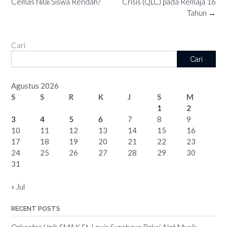
Cemas Nilai Siswa Rendah?
Crisis (QLC) pada Remaja 16
Tahun
→
Cari
Cari
Agustus 2026
S
S
R
K
J
S
M
1
2
3
4
5
6
7
8
9
10
11
12
13
14
15
16
17
18
19
20
21
22
23
24
25
26
27
28
29
30
31
« Jul
RECENT POSTS
Orkestra Unik SMAK St. Louis Surabaya Pakai Alat Musik