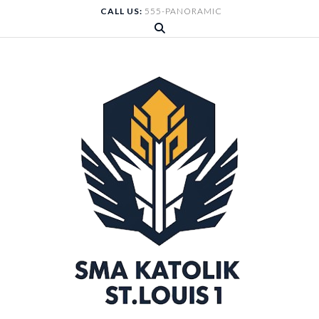
Skip
CALL US:
555-PANORAMIC
to
content