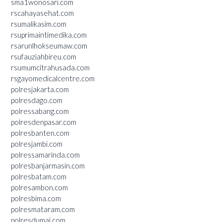
sma1wonosari.com
rscahayasehat.com
rsumalikasim.com
rsuprimaintimedika.com
rsarunlhokseumaw.com
rsufauziahbireu.com
rsumumcitrahusada.com
rsgayomedicalcentre.com
polresjakarta.com
polresdago.com
polressabang.com
polresdenpasar.com
polresbanten.com
polresjambi.com
polressamarinda.com
polresbanjarmasin.com
polresbatam.com
polresambon.com
polresbima.com
polresmataram.com
polresdumai.com