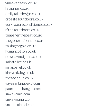
yumekanzashi.co.uk
fatnanas.co.uk
emilykatedesign.co.uk
crossfelloutdoors.co.uk
yorkroadreconditioned.co.uk
rfrankoutdoors.co.uk
teaparentrepeat.co.uk
thegenerationhub.co.uk
talkingmagpie.co.uk
humancotton.co.uk
newdawndigitals.co.uk
saintfelice.co.uk
mrjapparel.co.uk
kinkycatalog.co.uk
thefaciahub.co.uk
yayasanbinabakti.com
paudtunasbangsa.com
smkal-amin.com
smkal-manar.com
smkdarulamal.com