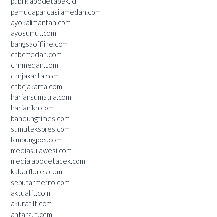
publikjabodetabek.id
pemudapancasilamedan.com
ayokalimantan.com
ayosumut.com
bangsaoffline.com
cnbcmedan.com
cnnmedan.com
cnnjakarta.com
cnbcjakarta.com
hariansumatra.com
harianikn.com
bandungtimes.com
sumutekspres.com
lampungpos.com
mediasulawesi.com
mediajabodetabek.com
kabarflores.com
seputarmetro.com
aktual.it.com
akurat.it.com
antara.it.com