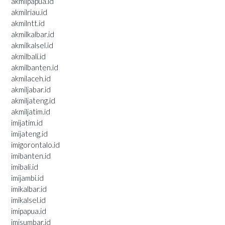
akmilpapua.id
akmilriau.id
akmilntt.id
akmilkalbar.id
akmilkalsel.id
akmilbali.id
akmilbanten.id
akmilaceh.id
akmiljabar.id
akmiljateng.id
akmiljatim.id
imijatim.id
imijateng.id
imigorontalo.id
imibanten.id
imibali.id
imijambi.id
imikalbar.id
imikalsel.id
imipapua.id
imisumbar.id