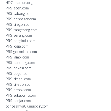
HDCImadiun.org
PRSIaceh.com
PRSIsabang.com
PRSIdenpasar.com
PRSIcilegon.com
PRSItangerang.com
PRSIserang.com
PRSIbengkulu.com
PRSIjogja.com
PRSIgorontalo.com
PRSIjambi.com
PRSIbandung.com
PRSIbekasi.com
PRSIbogor.com
PRSIcimahi.com
PRSIcirebon.com
PRSIdepok.com
PRSIsukabumi.com
PRSIbanjar.com
ponpesIhyaUlumuddin.com