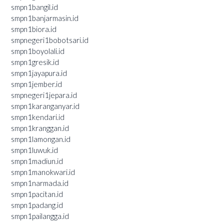
smpn1bangil.id
smpn1banjarmasin.id
smpn1biora.id
smpnegeri1bobotsari.id
smpn1boyolali.id
smpn1gresik.id
smpn1jayapura.id
smpn1jember.id
smpnegeri1jepara.id
smpn1karanganyar.id
smpn1kendari.id
smpn1kranggan.id
smpn1lamongan.id
smpn1luwuk.id
smpn1madiun.id
smpn1manokwari.id
smpn1narmada.id
smpn1pacitan.id
smpn1padang.id
smpn1pailangga.id