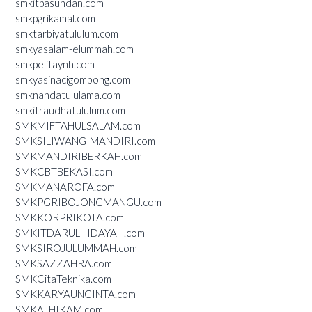
smkitpasundan.com
smkpgrikamal.com
smktarbiyatululum.com
smkyasalam-elummah.com
smkpelitaynh.com
smkyasinacigombong.com
smknahdatululama.com
smkitraudhatululum.com
SMKMIFTAHULSALAM.com
SMKSILIWANGIMANDIRI.com
SMKMANDIRIBERKAH.com
SMKCBTBEKASI.com
SMKMANAROFA.com
SMKPGRIBOJONGMANGU.com
SMKKORPRIKOTA.com
SMKITDARULHIDAYAH.com
SMKSIROJULUMMAH.com
SMKSAZZAHRA.com
SMKCitaTeknika.com
SMKKARYAUNCINTA.com
SMKALHIKAM.com