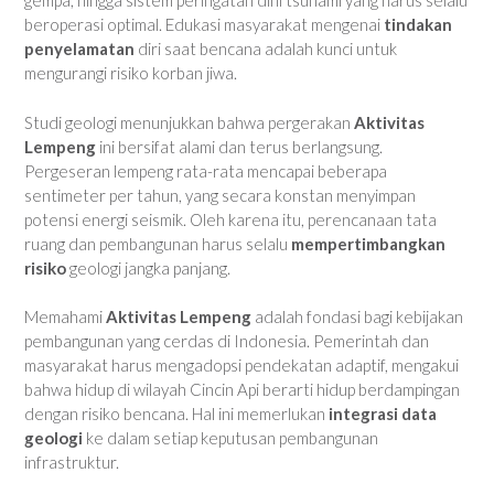
gempa, hingga sistem peringatan dini tsunami yang harus selalu
beroperasi optimal. Edukasi masyarakat mengenai
tindakan
penyelamatan
diri saat bencana adalah kunci untuk
mengurangi risiko korban jiwa.
Studi geologi menunjukkan bahwa pergerakan
Aktivitas
Lempeng
ini bersifat alami dan terus berlangsung.
Pergeseran lempeng rata-rata mencapai beberapa
sentimeter per tahun, yang secara konstan menyimpan
potensi energi seismik. Oleh karena itu, perencanaan tata
ruang dan pembangunan harus selalu
mempertimbangkan
risiko
geologi jangka panjang.
Memahami
Aktivitas Lempeng
adalah fondasi bagi kebijakan
pembangunan yang cerdas di Indonesia. Pemerintah dan
masyarakat harus mengadopsi pendekatan adaptif, mengakui
bahwa hidup di wilayah Cincin Api berarti hidup berdampingan
dengan risiko bencana. Hal ini memerlukan
integrasi data
geologi
ke dalam setiap keputusan pembangunan
infrastruktur.