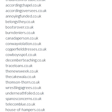
accordingchapel.co.uk
accordingoversees.co.uk
annoyingfunded.co.uk
belongsthey.co.uk
bootsrover.co.uk
burndeniers.co.uk
canadaperson.co.uk
conwayviolation.co.uk
copperfielddresses.co.uk
cowboysspot.co.uk
decemberteaching.co.uk
traceloans.co.uk
thenewsweek.co.uk
thecakewala.co.uk
thomson-thorn.co.uk
wrestlingagrees.co.uk
underneathfoiled.co.uk
spanosconcerns.co.uk
telecomblue.co.uk
house-of-hampers.co.uk