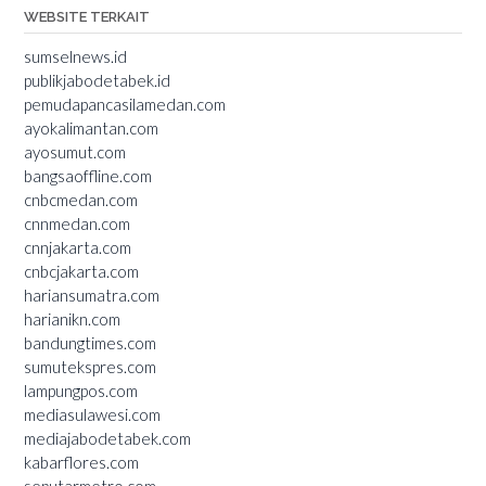
WEBSITE TERKAIT
sumselnews.id
publikjabodetabek.id
pemudapancasilamedan.com
ayokalimantan.com
ayosumut.com
bangsaoffline.com
cnbcmedan.com
cnnmedan.com
cnnjakarta.com
cnbcjakarta.com
hariansumatra.com
harianikn.com
bandungtimes.com
sumutekspres.com
lampungpos.com
mediasulawesi.com
mediajabodetabek.com
kabarflores.com
seputarmetro.com