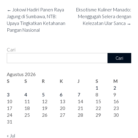
Post
←
Jokowi Hadiri Panen Raya
Eksotisme Kuliner Manado:
navigation
Jagung di Sumbawa, NTB:
Menggugah Selera dengan
Upaya Tingkatkan Ketahanan
Kelezatan Ular Sanca
→
Pangan Nasional
Cari
Cari
Agustus 2026
S
S
R
K
J
S
M
1
2
3
4
5
6
7
8
9
10
11
12
13
14
15
16
17
18
19
20
21
22
23
24
25
26
27
28
29
30
31
« Jul