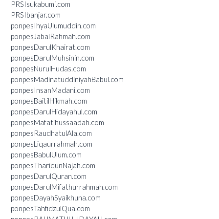
PRSIsukabumi.com
PRSIbanjar.com
ponpesIhyaUlumuddin.com
ponpesJabalRahmah.com
ponpesDarulKhairat.com
ponpesDarulMuhsinin.com
ponpesNurulHudas.com
ponpesMadinatuddiniyahBabul.com
ponpesInsanMadani.com
ponpesBaitilHikmah.com
ponpesDarulHidayahul.com
ponpesMafatihussaadah.com
ponpesRaudhatulAla.com
ponpesLiqaurrahmah.com
ponpesBabulUlum.com
ponpesThariqunNajah.com
ponpesDarulQuran.com
ponpesDarulMifathurrahmah.com
ponpesDayahSyaikhuna.com
ponpesTahfidzulQua.com
ponpesRAHMATULHIDAYAH.com