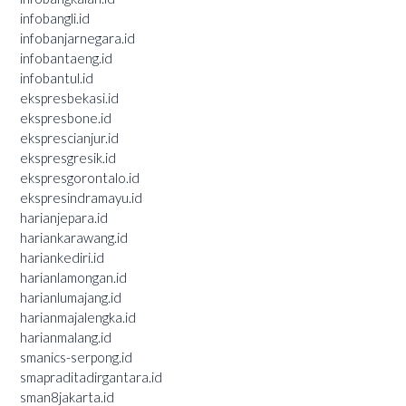
infobangli.id
infobanjarnegara.id
infobantaeng.id
infobantul.id
ekspresbekasi.id
ekspresbone.id
eksprescianjur.id
ekspresgresik.id
ekspresgorontalo.id
ekspresindramayu.id
harianjepara.id
hariankarawang.id
hariankediri.id
harianlamongan.id
harianlumajang.id
harianmajalengka.id
harianmalang.id
smanics-serpong.id
smapraditadirgantara.id
sman8jakarta.id