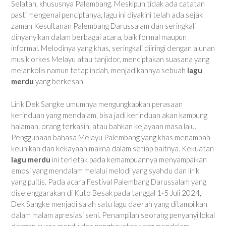
Selatan, khususnya Palembang. Meskipun tidak ada catatan
pasti mengenai penciptanya, lagu ini diyakini telah ada sejak
zaman Kesultanan Palembang Darussalam dan seringkali
dinyanyikan dalam berbagai acara, baik formal maupun
informal. Melodinya yang khas, seringkali diiringi dengan alunan
musik orkes Melayu atau tanjidor, menciptakan suasana yang
melankolis namun tetap indah, menjadikannya sebuah
lagu
merdu
yang berkesan.
Lirik Dek Sangke umumnya mengungkapkan perasaan
kerinduan yang mendalam, bisa jadi kerinduan akan kampung
halaman, orang terkasih, atau bahkan kejayaan masa lalu.
Penggunaan bahasa Melayu Palembang yang khas menambah
keunikan dan kekayaan makna dalam setiap baitnya. Kekuatan
lagu merdu
ini terletak pada kemampuannya menyampaikan
emosi yang mendalam melalui melodi yang syahdu dan lirik
yang puitis. Pada acara Festival Palembang Darussalam yang
diselenggarakan di Kuto Besak pada tanggal 1-5 Juli 2024,
Dek Sangke menjadi salah satu lagu daerah yang ditampilkan
dalam malam apresiasi seni. Penampilan seorang penyanyi lokal
dengan suara merdu dan penghayatan yang mendalam