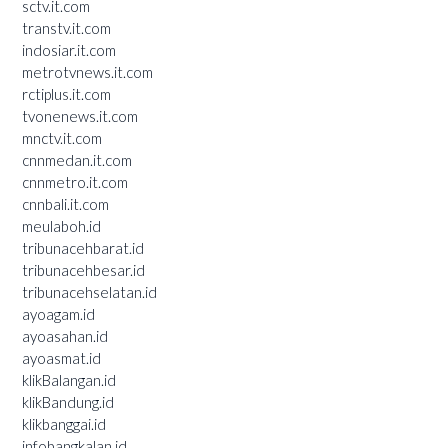
sctv.it.com
transtv.it.com
indosiar.it.com
metrotvnews.it.com
rctiplus.it.com
tvonenews.it.com
mnctv.it.com
cnnmedan.it.com
cnnmetro.it.com
cnnbali.it.com
meulaboh.id
tribunacehbarat.id
tribunacehbesar.id
tribunacehselatan.id
ayoagam.id
ayoasahan.id
ayoasmat.id
klikBalangan.id
klikBandung.id
klikbanggai.id
infobangkalan.id