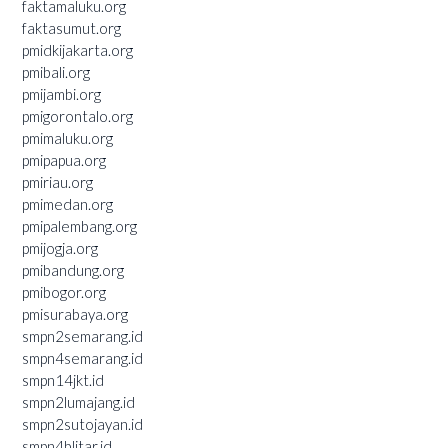
faktamaluku.org
faktasumut.org
pmidkijakarta.org
pmibali.org
pmijambi.org
pmigorontalo.org
pmimaluku.org
pmipapua.org
pmiriau.org
pmimedan.org
pmipalembang.org
pmijogja.org
pmibandung.org
pmibogor.org
pmisurabaya.org
smpn2semarang.id
smpn4semarang.id
smpn14jkt.id
smpn2lumajang.id
smpn2sutojayan.id
smpn4blitar.id