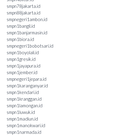
smpn78jakarta.id
smpn88jakarta.id
smpnegeri1ambon.id
smpn1bangil.id
smpn1banjarmasin.id
smpn1biora.id
smpnegeri1bobotsari.id
smpn1boyolali.id
smpn1gresik.id
smpn1jayapura.id
smpn1jember.id
smpnegeri1jepara.id
smpn1karanganyar.id
smpn1kendari.id
smpn1kranggan.id
smpn1lamongan.id
smpn1luwuk.id
smpn1madiun.id
smpn1manokwari.id
smpn1narmada.id