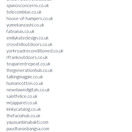
spanosconcerns.co.uk
telecomblue.co.uk
house-of-hampers.co.uk
yumekanzashi.co.uk
fatnanas.co.uk
emilykatedesign.co.uk
crossfelloutdoors.co.uk
yorkroadreconditioned.co.uk
rfrankoutdoors.co.uk
teaparentrepeat.co.uk
thegenerationhub.co.uk
talkingmagpie.co.uk
humancotton.co.uk
newdawndigitals.co.uk
saintfelice.co.uk
mrjapparel.co.uk
kinkycatalog.co.uk
thefaciahub.co.uk
yayasanbinabakti.com
paudtunasbangsa.com