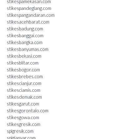
stikespamekasan.com
stikespandeglang.com
stikespangandaran.com
stikesacehbarat.com
stikesbadung.com
stikesbanggai.com
stikesbangka.com
stikesbanyumas.com
stikesbekasi.com
stikesblitar.com
stikesbogor.com
stikesbrebes.com
stikescianjur.com
stikesciamis.com
stikesdemak.com
stikesgarut.com
stikesgorontalo.com
stikesgowa.com
stikesgresik.com
spigresik.com
spigianyar.com