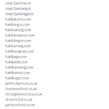
smpn1pacitan.id
smpn1padang.id
smpn1pailangga.id
haklijakarta.com
haklilangsa.com
haklisabang.com
haklidenpasar.com
haklicilegon.com
hakliserang.com
haklibengkulu.com
haklijogja.com
haklijambi.com
haklibandung.com
haklibekasi.com
haklibogor.com
perfectperson.co.uk
tourmusicfest.co.uk
strongdemocracy.co.uk
dronetotal.co.uk
partycurrent.co.uk