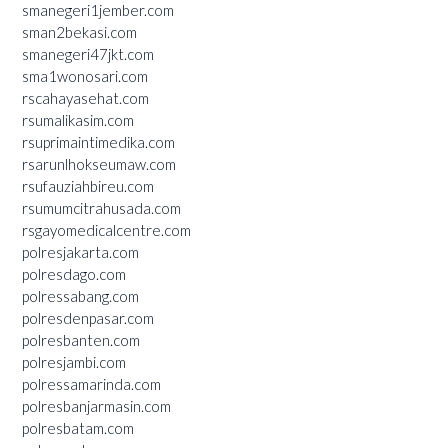
smanegeri1jember.com
sman2bekasi.com
smanegeri47jkt.com
sma1wonosari.com
rscahayasehat.com
rsumalikasim.com
rsuprimaintimedika.com
rsarunlhokseumaw.com
rsufauziahbireu.com
rsumumcitrahusada.com
rsgayomedicalcentre.com
polresjakarta.com
polresdago.com
polressabang.com
polresdenpasar.com
polresbanten.com
polresjambi.com
polressamarinda.com
polresbanjarmasin.com
polresbatam.com