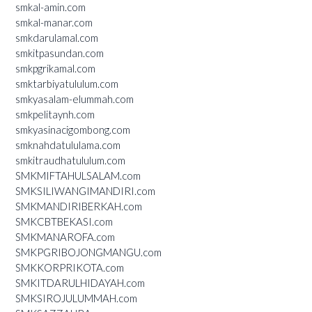
smkal-amin.com
smkal-manar.com
smkdarulamal.com
smkitpasundan.com
smkpgrikamal.com
smktarbiyatululum.com
smkyasalam-elummah.com
smkpelitaynh.com
smkyasinacigombong.com
smknahdatululama.com
smkitraudhatululum.com
SMKMIFTAHULSALAM.com
SMKSILIWANGIMANDIRI.com
SMKMANDIRIBERKAH.com
SMKCBTBEKASI.com
SMKMANAROFA.com
SMKPGRIBOJONGMANGU.com
SMKKORPRIKOTA.com
SMKITDARULHIDAYAH.com
SMKSIROJULUMMAH.com