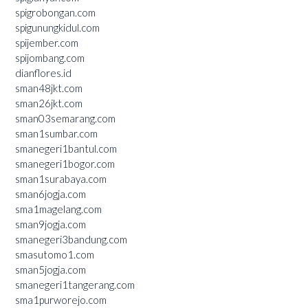
spigrobongan.com
spigunungkidul.com
spijember.com
spijombang.com
dianflores.id
sman48jkt.com
sman26jkt.com
sman03semarang.com
sman1sumbar.com
smanegeri1bantul.com
smanegeri1bogor.com
sman1surabaya.com
sman6jogja.com
sma1magelang.com
sman9jogja.com
smanegeri3bandung.com
smasutomo1.com
sman5jogja.com
smanegeri1tangerang.com
sma1purworejo.com