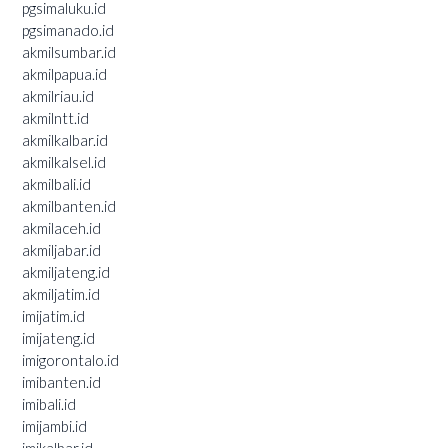
pgsimaluku.id
pgsimanado.id
akmilsumbar.id
akmilpapua.id
akmilriau.id
akmilntt.id
akmilkalbar.id
akmilkalsel.id
akmilbali.id
akmilbanten.id
akmilaceh.id
akmiljabar.id
akmiljateng.id
akmiljatim.id
imijatim.id
imijateng.id
imigorontalo.id
imibanten.id
imibali.id
imijambi.id
imikalbar.id