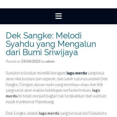
Dek Sangke: Melodi
Syahdu yang Mengalun
dari Bumi Sriwijaya
Posted on
23/04/2025
by
admin
Sumatera Selatan memiliki beragam
lagu merdu
yang kaya
akan nilai budaya dan sejarah, dan salah satunya adalah Dek
Sangke. Dengan alunan nada yang mendayu-dayu dan lirik
yang sarat akan makna kehidupan serta kerinduan,
lagu
merdu
ini telah menjadi bagian tak terpisahkan dari warisan
musik tradisional Palembang.
Dek Sangke adalah
lagu merdu
yang berasal dari Sumatera