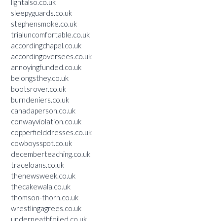
lightalso.co.uk
sleepyguards.co.uk
stephensmoke.co.uk
trialuncomfortable.co.uk
accordingchapel.co.uk
accordingoversees.co.uk
annoyingfunded.co.uk
belongsthey.co.uk
bootsrover.co.uk
burndeniers.co.uk
canadaperson.co.uk
conwayviolation.co.uk
copperfielddresses.co.uk
cowboysspot.co.uk
decemberteaching.co.uk
traceloans.co.uk
thenewsweek.co.uk
thecakewala.co.uk
thomson-thorn.co.uk
wrestlingagrees.co.uk
underneathfoiled.co.uk