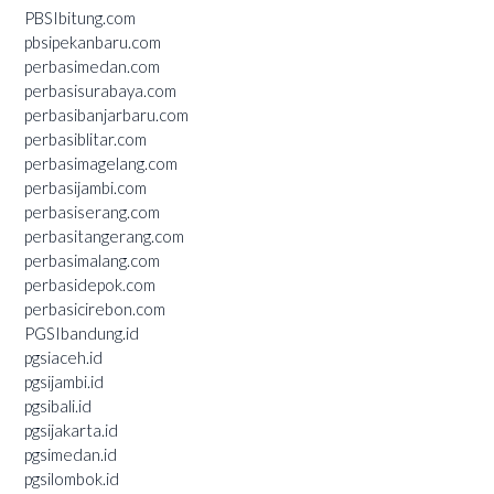
PBSIbitung.com
pbsipekanbaru.com
perbasimedan.com
perbasisurabaya.com
perbasibanjarbaru.com
perbasiblitar.com
perbasimagelang.com
perbasijambi.com
perbasiserang.com
perbasitangerang.com
perbasimalang.com
perbasidepok.com
perbasicirebon.com
PGSIbandung.id
pgsiaceh.id
pgsijambi.id
pgsibali.id
pgsijakarta.id
pgsimedan.id
pgsilombok.id