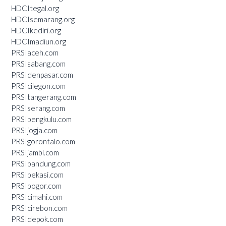
HDCItegal.org
HDCIsemarang.org
HDCIkediri.org
HDCImadiun.org
PRSIaceh.com
PRSIsabang.com
PRSIdenpasar.com
PRSIcilegon.com
PRSItangerang.com
PRSIserang.com
PRSIbengkulu.com
PRSIjogja.com
PRSIgorontalo.com
PRSIjambi.com
PRSIbandung.com
PRSIbekasi.com
PRSIbogor.com
PRSIcimahi.com
PRSIcirebon.com
PRSIdepok.com