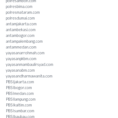
polresambon.com
polresbima.com
polresmataram.com
polresdumai.com
antamjakarta.com
antambekasi.com
antambogor.com
antampalembang.com
antammedan.com
yayasanarrohmah.com
yayasanpkbm.com
yayasanmambaulirsyad.com
yayasanabm.com
yayasandharmawanita.com
PBSIjakarta.com
PBSIbogor.com
PBSImedan.com
PBSIlampung.com
PBSIkaltim.com
PBSIsumbar.com
PBSIbaubau.com