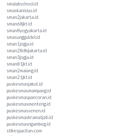
smalabschool.id
smaskanisius.id
sman2jakarta.id
sman68jkt.id
sman8yogyakarta.id
smasungguldel.id
sman1jogja.id
sman28dkijakarta.id
sman3jogja.id
sman81jkt.id
sman2malang.id
sman21jkt.id
puskesmasjakut.id
puskesmasmampang.id
puskesmaspancoran.id
puskesmasmenteng.id
puskesmassenen.id
puskesmaskramatjati.id
puskesmasngambeg.id
stikespacitan.com