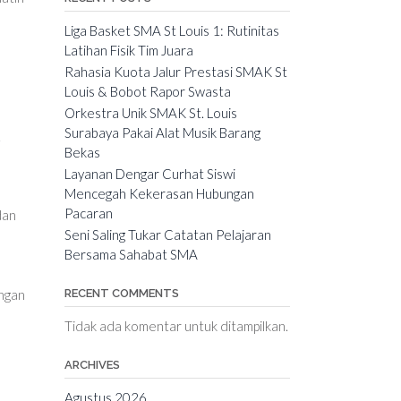
Liga Basket SMA St Louis 1: Rutinitas
Latihan Fisik Tim Juara
Rahasia Kuota Jalur Prestasi SMAK St
Louis & Bobot Rapor Swasta
Orkestra Unik SMAK St. Louis
Surabaya Pakai Alat Musik Barang
.
Bekas
Layanan Dengar Curhat Siswi
Mencegah Kekerasan Hubungan
Pacaran
dan
Seni Saling Tukar Catatan Pelajaran
Bersama Sahabat SMA
ngan
RECENT COMMENTS
Tidak ada komentar untuk ditampilkan.
ARCHIVES
Agustus 2026