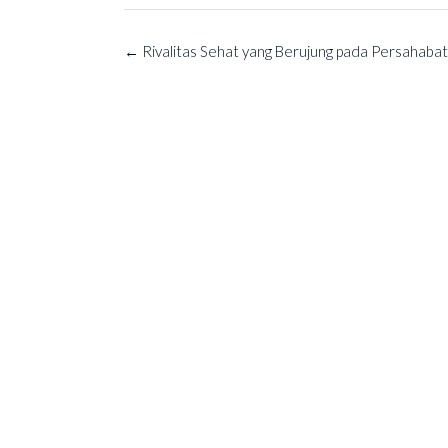
Post
←
Rivalitas Sehat yang Berujung pada Persahabat
navigation