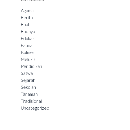
Agama
Berita
Buah
Budaya
Edukasi
Fauna
Kuliner
Melukis
Pendidikan
Satwa
Sejarah
Sekolah
Tanaman
Tradisional
Uncategorized