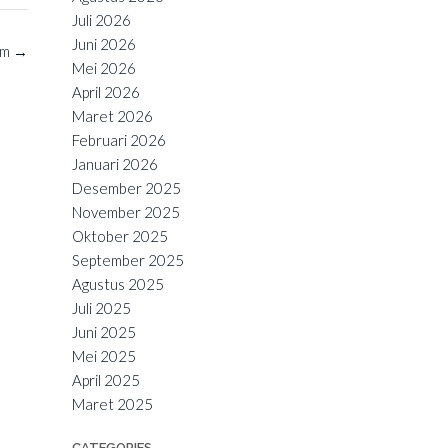
Juli 2026
Juni 2026
am
→
Mei 2026
April 2026
Maret 2026
Februari 2026
Januari 2026
Desember 2025
November 2025
Oktober 2025
September 2025
Agustus 2025
Juli 2025
Juni 2025
Mei 2025
April 2025
Maret 2025
CATEGORIES