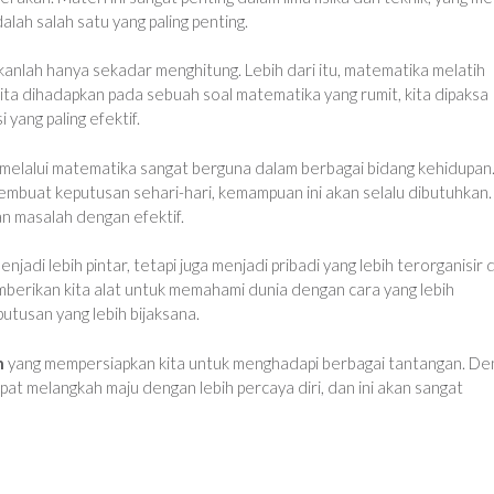
adalah salah satu yang paling penting.
nlah hanya sekadar menghitung. Lebih dari itu, matematika melatih
 kita dihadapkan pada sebuah soal matematika yang rumit, kita dipaksa
 yang paling efektif.
h melalui matematika sangat berguna dalam berbagai bidang kehidupan
membuat keputusan sehari-hari, kemampuan ini akan selalu dibutuhkan.
n masalah dengan efektif.
adi lebih pintar, tetapi juga menjadi pribadi yang lebih terorganisir 
mberikan kita alat untuk memahami dunia dengan cara yang lebih
tusan yang lebih bijaksana.
n
yang mempersiapkan kita untuk menghadapi berbagai tantangan. De
dapat melangkah maju dengan lebih percaya diri, dan ini akan sangat