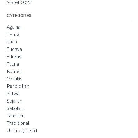
Maret 2025
CATEGORIES
Agama
Berita
Buah
Budaya
Edukasi
Fauna
Kuliner
Melukis
Pendidikan
Satwa
Sejarah
Sekolah
Tanaman
Tradisional
Uncategorized