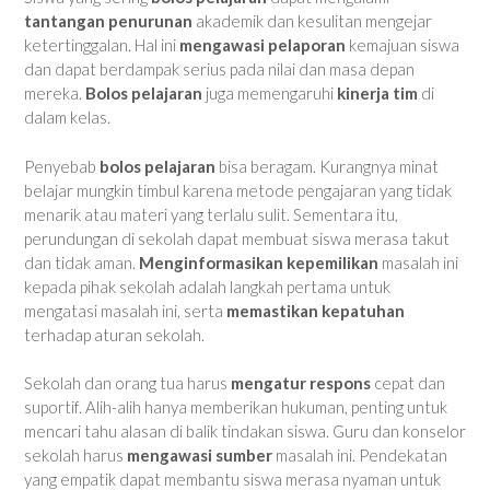
tantangan penurunan
akademik dan kesulitan mengejar
ketertinggalan. Hal ini
mengawasi pelaporan
kemajuan siswa
dan dapat berdampak serius pada nilai dan masa depan
mereka.
Bolos pelajaran
juga memengaruhi
kinerja tim
di
dalam kelas.
Penyebab
bolos pelajaran
bisa beragam. Kurangnya minat
belajar mungkin timbul karena metode pengajaran yang tidak
menarik atau materi yang terlalu sulit. Sementara itu,
perundungan di sekolah dapat membuat siswa merasa takut
dan tidak aman.
Menginformasikan kepemilikan
masalah ini
kepada pihak sekolah adalah langkah pertama untuk
mengatasi masalah ini, serta
memastikan kepatuhan
terhadap aturan sekolah.
Sekolah dan orang tua harus
mengatur respons
cepat dan
suportif. Alih-alih hanya memberikan hukuman, penting untuk
mencari tahu alasan di balik tindakan siswa. Guru dan konselor
sekolah harus
mengawasi sumber
masalah ini. Pendekatan
yang empatik dapat membantu siswa merasa nyaman untuk