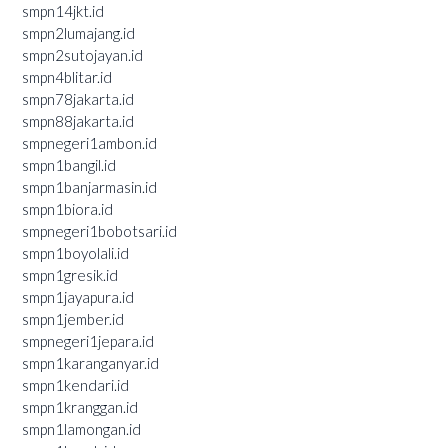
smpn14jkt.id
smpn2lumajang.id
smpn2sutojayan.id
smpn4blitar.id
smpn78jakarta.id
smpn88jakarta.id
smpnegeri1ambon.id
smpn1bangil.id
smpn1banjarmasin.id
smpn1biora.id
smpnegeri1bobotsari.id
smpn1boyolali.id
smpn1gresik.id
smpn1jayapura.id
smpn1jember.id
smpnegeri1jepara.id
smpn1karanganyar.id
smpn1kendari.id
smpn1kranggan.id
smpn1lamongan.id