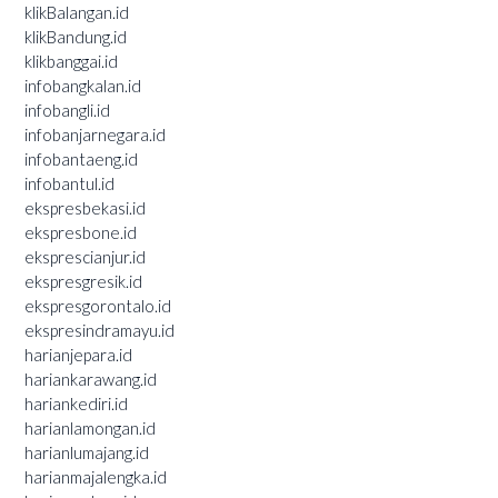
klikBalangan.id
klikBandung.id
klikbanggai.id
infobangkalan.id
infobangli.id
infobanjarnegara.id
infobantaeng.id
infobantul.id
ekspresbekasi.id
ekspresbone.id
eksprescianjur.id
ekspresgresik.id
ekspresgorontalo.id
ekspresindramayu.id
harianjepara.id
hariankarawang.id
hariankediri.id
harianlamongan.id
harianlumajang.id
harianmajalengka.id