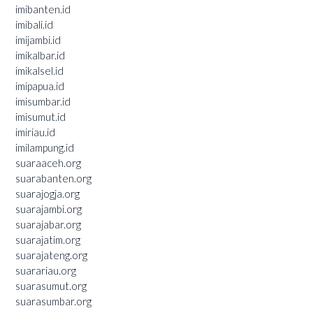
imibanten.id
imibali.id
imijambi.id
imikalbar.id
imikalsel.id
imipapua.id
imisumbar.id
imisumut.id
imiriau.id
imilampung.id
suaraaceh.org
suarabanten.org
suarajogja.org
suarajambi.org
suarajabar.org
suarajatim.org
suarajateng.org
suarariau.org
suarasumut.org
suarasumbar.org