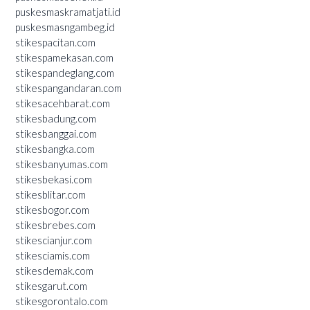
puskesmaskramatjati.id
puskesmasngambeg.id
stikespacitan.com
stikespamekasan.com
stikespandeglang.com
stikespangandaran.com
stikesacehbarat.com
stikesbadung.com
stikesbanggai.com
stikesbangka.com
stikesbanyumas.com
stikesbekasi.com
stikesblitar.com
stikesbogor.com
stikesbrebes.com
stikescianjur.com
stikesciamis.com
stikesdemak.com
stikesgarut.com
stikesgorontalo.com