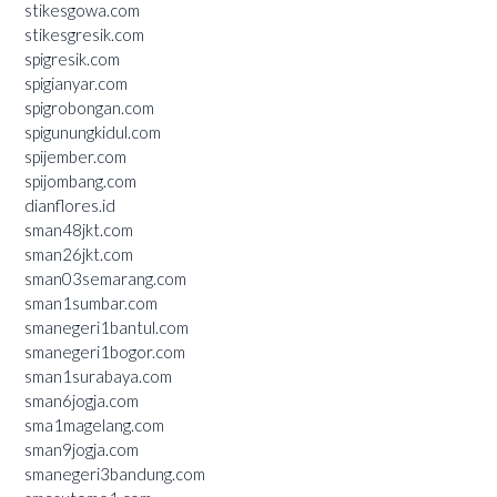
stikesgowa.com
stikesgresik.com
spigresik.com
spigianyar.com
spigrobongan.com
spigunungkidul.com
spijember.com
spijombang.com
dianflores.id
sman48jkt.com
sman26jkt.com
sman03semarang.com
sman1sumbar.com
smanegeri1bantul.com
smanegeri1bogor.com
sman1surabaya.com
sman6jogja.com
sma1magelang.com
sman9jogja.com
smanegeri3bandung.com