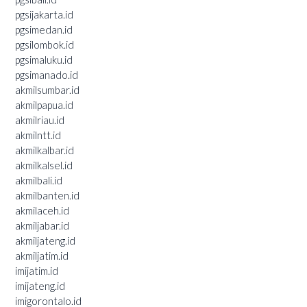
pgsijakarta.id
pgsimedan.id
pgsilombok.id
pgsimaluku.id
pgsimanado.id
akmilsumbar.id
akmilpapua.id
akmilriau.id
akmilntt.id
akmilkalbar.id
akmilkalsel.id
akmilbali.id
akmilbanten.id
akmilaceh.id
akmiljabar.id
akmiljateng.id
akmiljatim.id
imijatim.id
imijateng.id
imigorontalo.id