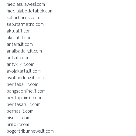
mediasulawesi.com
mediajabodetabek.com
kabarflores.com
seputarmetro.com
aktual.it.com
akurat.it.com
antara.it.com
analisadaily.it.com
antv.it.com
antvklik.it.com
ayojakarta.it.com
ayobandung.it.com
beritabali.it.com
bangsaonline.it.com
beritajatim.it.com
beritasatu.it.com
bernas.it.com
bisnis.it.com
brilio.it.com
bogortribunnews.it.com