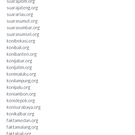
suarajatim.org
suarajateng.org
suarariau.org
suarasumut.org
suarasumbar.org
suarasumsel.org
konibekasi.org
konibali.org
konibanten.org
konijabar.org
konijatim.org
konimaluku.org
konilampung.org
konipalu.org
koniambon.org
konidepok.org
konisurabaya.org
konikalbar.org
faktamedan.org
faktamalang.org
faktabali.org