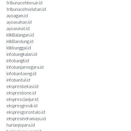
tribunacehbesar.id
tribunacehselatan.id
ayoagam.id
ayoasahan.id
ayoasmat.id
klikBalangan.id
klikBandung.id
klikbanggai.id
infobangkalan.id
infobangli.id
infobanjarnegara.id
infobantaeng.id
infobantul.id
ekspresbekasi.id
ekspresbone.id
eksprescianjur.id
ekspresgresik.id
ekspresgorontalo.id
ekspresindramayu.id
harianjepara.id