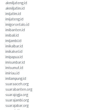
akmiljateng.id
akmiljatim.id
imijatim.id
imijateng.id
imigorontalo.id
imibanten.id
imibali.id
imijambi.id
imikalbar.id
imikalsel.id
imipapua.id
imisumbar.id
imisumut.id
imiriau.id
imilampung.id
suaraaceh.org
suarabanten.org
suarajogja.org
suarajambi.org
suarajabar.org