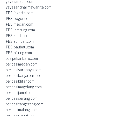
yayasanabm.com
yayasandharmawanita.com
PBSIjakarta.com
PBSIbogor.com
PBSImedan.com
PBSIlampung.com
PBSIkaltim.com
PBSIsumbar.com
PBSIbaubau.com
PBSIbitung.com
pbsipekanbaru.com
perbasimedan.com
perbasisurabaya.com
perbasibanjarbaru.com
perbasiblitar.com
perbasimagelang.com
perbasijambi.com
perbasiserang.com
perbasitangerang.com
perbasimalang.com
perbasidepok.com