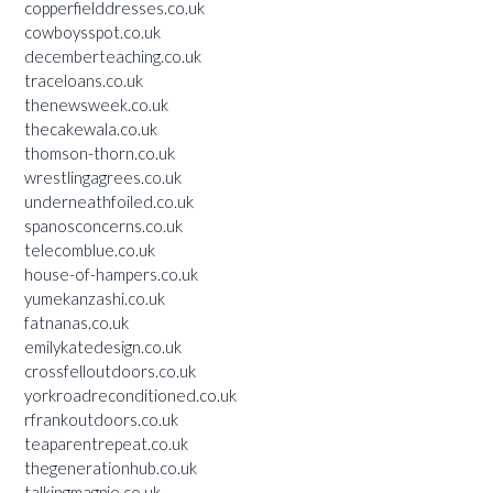
copperfielddresses.co.uk
cowboysspot.co.uk
decemberteaching.co.uk
traceloans.co.uk
thenewsweek.co.uk
thecakewala.co.uk
thomson-thorn.co.uk
wrestlingagrees.co.uk
underneathfoiled.co.uk
spanosconcerns.co.uk
telecomblue.co.uk
house-of-hampers.co.uk
yumekanzashi.co.uk
fatnanas.co.uk
emilykatedesign.co.uk
crossfelloutdoors.co.uk
yorkroadreconditioned.co.uk
rfrankoutdoors.co.uk
teaparentrepeat.co.uk
thegenerationhub.co.uk
talkingmagpie.co.uk