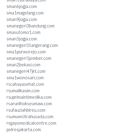
sman6jogja.com
sma1magelang.com
sman9jogja.com
smanegeri3bandung.com
smasutomo1.com
sman5jogja.com
smanegeri1tangerang.com
sma1purworejo.com
smanegeri1jember.com
sman2bekasi.com
smanegeri47jkt.com
sma1wonosari.com
rscahayasehat.com
rsumalikasim.com
rsuprimaintimedika.com
rsarunlhokseumaw.com
rsufauziahbireu.com
rsumumcitrahusada.com
rsgayomedicalcentre.com
polresjakarta.com