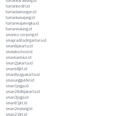
hariankarawang.id
hariankediri.id
harianlamongan.id
harianlumajang.id
harianmajalengka.id
harianmalang.id
smanics-serpong.id
smapraditadirgantara.id
sman8jakarta.id
smalabschool.id
smaskanisius.id
sman2jakarta.id
sman68jkt.id
sman8yogyakarta.id
smasungguldel.id
sman1jogja.id
sman28dkijakarta.id
sman3jogja.id
sman81jkt.id
sman2malang.id
sman21jkt.id