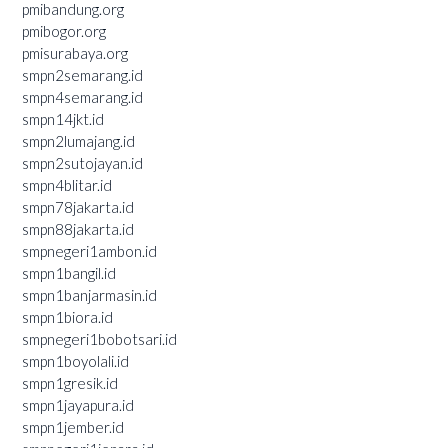
pmibandung.org
pmibogor.org
pmisurabaya.org
smpn2semarang.id
smpn4semarang.id
smpn14jkt.id
smpn2lumajang.id
smpn2sutojayan.id
smpn4blitar.id
smpn78jakarta.id
smpn88jakarta.id
smpnegeri1ambon.id
smpn1bangil.id
smpn1banjarmasin.id
smpn1biora.id
smpnegeri1bobotsari.id
smpn1boyolali.id
smpn1gresik.id
smpn1jayapura.id
smpn1jember.id