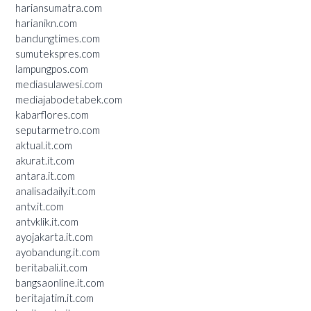
hariansumatra.com
harianikn.com
bandungtimes.com
sumutekspres.com
lampungpos.com
mediasulawesi.com
mediajabodetabek.com
kabarflores.com
seputarmetro.com
aktual.it.com
akurat.it.com
antara.it.com
analisadaily.it.com
antv.it.com
antvklik.it.com
ayojakarta.it.com
ayobandung.it.com
beritabali.it.com
bangsaonline.it.com
beritajatim.it.com