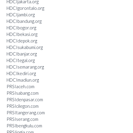
HDCIjakarta.org
HDCIgorontalo.org
HDCIjambi.org
HDCIbandung.org
HDCIbogor.org
HDCIbekasi.org
HDCIdepok.org
HDCIsukabumi.org
HDCIbanjar.org
HDCItegal.org
HDCIsemarang.org
HDCIkediri.org
HDCImadiun.org
PRSIaceh.com
PRSIsabang.com
PRSIdenpasar.com
PRSIcilegon.com
PRSItangerang.com
PRSIserang.com
PRSIbengkulu.com
PRSIjogja.com