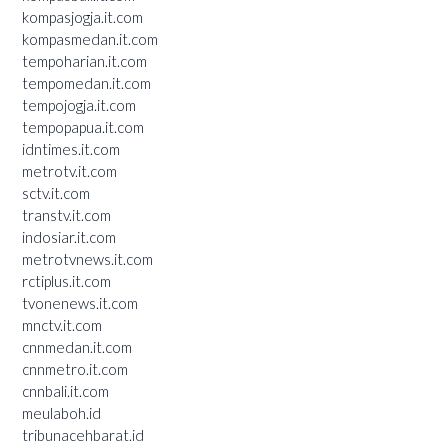
kompasjogja.it.com
kompasmedan.it.com
tempoharian.it.com
tempomedan.it.com
tempojogja.it.com
tempopapua.it.com
idntimes.it.com
metrotv.it.com
sctv.it.com
transtv.it.com
indosiar.it.com
metrotvnews.it.com
rctiplus.it.com
tvonenews.it.com
mnctv.it.com
cnnmedan.it.com
cnnmetro.it.com
cnnbali.it.com
meulaboh.id
tribunacehbarat.id