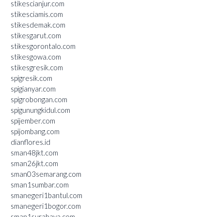
stikescianjur.com
stikesciamis.com
stikesdemak.com
stikesgarut.com
stikesgorontalo.com
stikesgowa.com
stikesgresik.com
spigresik.com
spigianyar.com
spigrobongan.com
spigunungkidul.com
spijember.com
spijombang.com
dianflores.id
sman48jkt.com
sman26jkt.com
sman03semarang.com
sman1sumbar.com
smanegeri1bantul.com
smanegeri1bogor.com
sman1surabaya.com