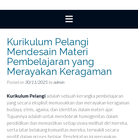
Kurikulum Pelangi
Mendesain Materi
Pembelajaran yang
Merayakan Keragaman
Posted on
30/11/2025
by
admin
Kurikulum Pelangi
adalah sebuah kerangka pembelajaran
yang secara eksplisit memasukkan dan merayakan keragaman
budaya, etnis, agama, dan identitas dalam materi ajar.
Tujuannya adalah untuk mendobrak homogenitas dalam
pendidikan dan memastikan setiap siswa melihat diri mereka,
serta latar belakang komunitas mereka, terwakili secara
positif dalam proses belajar. Pendekatan ini merupakan