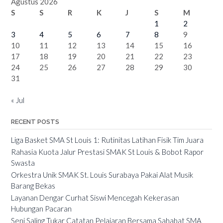
Agustus 2026
S
S
R
K
J
S
M
1
2
3
4
5
6
7
8
9
10
11
12
13
14
15
16
17
18
19
20
21
22
23
24
25
26
27
28
29
30
31
« Jul
RECENT POSTS
Liga Basket SMA St Louis 1: Rutinitas Latihan Fisik Tim Juara
Rahasia Kuota Jalur Prestasi SMAK St Louis & Bobot Rapor
Swasta
Orkestra Unik SMAK St. Louis Surabaya Pakai Alat Musik
Barang Bekas
Layanan Dengar Curhat Siswi Mencegah Kekerasan
Hubungan Pacaran
Seni Saling Tukar Catatan Pelajaran Bersama Sahabat SMA