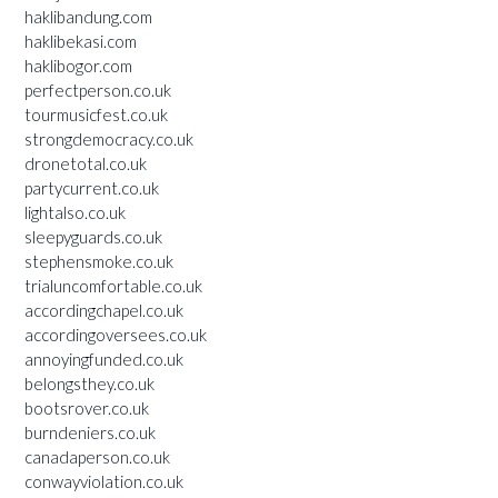
haklibandung.com
haklibekasi.com
haklibogor.com
perfectperson.co.uk
tourmusicfest.co.uk
strongdemocracy.co.uk
dronetotal.co.uk
partycurrent.co.uk
lightalso.co.uk
sleepyguards.co.uk
stephensmoke.co.uk
trialuncomfortable.co.uk
accordingchapel.co.uk
accordingoversees.co.uk
annoyingfunded.co.uk
belongsthey.co.uk
bootsrover.co.uk
burndeniers.co.uk
canadaperson.co.uk
conwayviolation.co.uk