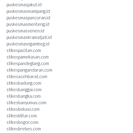
puskesmasjakut.id
puskesmasmampang.id
puskesmaspancoran.id
puskesmasmenteng.id
puskesmassenen.id
puskesmaskramatjati.id
puskesmasngambeg.id
stikespacitan.com
stikespamekasan.com
stikespandeglang.com
stikespangandaran.com
stikesacehbarat.com
stikesbadung.com
stikesbanggai.com
stikesbangka.com
stikesbanyumas.com
stikesbekasi.com
stikesblitar.com
stikesbogor.com
stikesbrebes.com