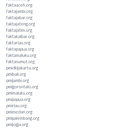
faktaaceh.org
faktajambi.org
faktajabar.org
faktajateng.org
faktajatim.org
faktakalbar.org
faktariau.org
faktapapua.org
faktamaluku.org
faktasumut.org
pmidkijakarta.org
pmibali.org
pmijambi.org
pmigorontalo.org
pmimaluku.org
pmipapua.org
pmiriau.org
pmimedan.org
pmipalembang.org
pmijogja.org