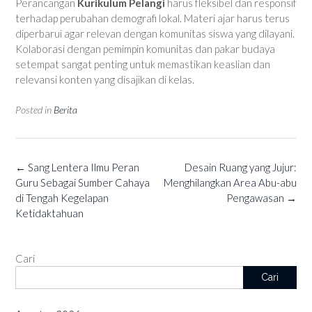
Perancangan
Kurikulum Pelangi
harus fleksibel dan responsif
terhadap perubahan demografi lokal. Materi ajar harus terus
diperbarui agar relevan dengan komunitas siswa yang dilayani.
Kolaborasi dengan pemimpin komunitas dan pakar budaya
setempat sangat penting untuk memastikan keaslian dan
relevansi konten yang disajikan di kelas.
Posted in
Berita
Post
←
Sang Lentera Ilmu Peran
Desain Ruang yang Jujur:
navigation
Guru Sebagai Sumber Cahaya
Menghilangkan Area Abu-abu
di Tengah Kegelapan
Pengawasan
→
Ketidaktahuan
Cari
Cari