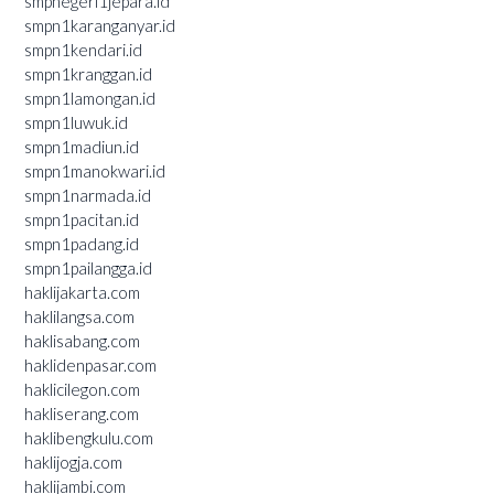
smpnegeri1jepara.id
smpn1karanganyar.id
smpn1kendari.id
smpn1kranggan.id
smpn1lamongan.id
smpn1luwuk.id
smpn1madiun.id
smpn1manokwari.id
smpn1narmada.id
smpn1pacitan.id
smpn1padang.id
smpn1pailangga.id
haklijakarta.com
haklilangsa.com
haklisabang.com
haklidenpasar.com
haklicilegon.com
hakliserang.com
haklibengkulu.com
haklijogja.com
haklijambi.com