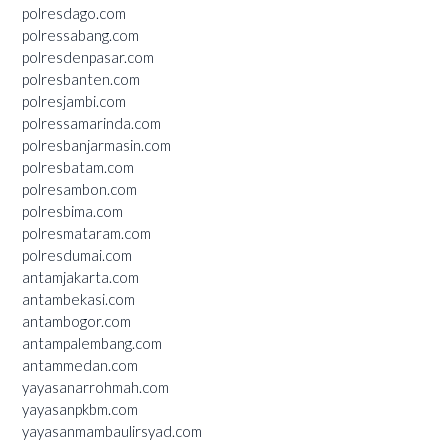
polresdago.com
polressabang.com
polresdenpasar.com
polresbanten.com
polresjambi.com
polressamarinda.com
polresbanjarmasin.com
polresbatam.com
polresambon.com
polresbima.com
polresmataram.com
polresdumai.com
antamjakarta.com
antambekasi.com
antambogor.com
antampalembang.com
antammedan.com
yayasanarrohmah.com
yayasanpkbm.com
yayasanmambaulirsyad.com