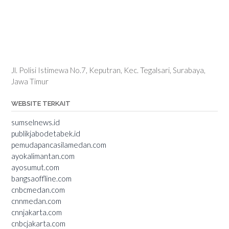
Jl. Polisi Istimewa No.7, Keputran, Kec. Tegalsari, Surabaya,
Jawa Timur
WEBSITE TERKAIT
sumselnews.id
publikjabodetabek.id
pemudapancasilamedan.com
ayokalimantan.com
ayosumut.com
bangsaoffline.com
cnbcmedan.com
cnnmedan.com
cnnjakarta.com
cnbcjakarta.com