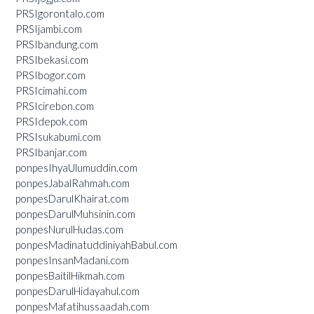
PRSIgorontalo.com
PRSIjambi.com
PRSIbandung.com
PRSIbekasi.com
PRSIbogor.com
PRSIcimahi.com
PRSIcirebon.com
PRSIdepok.com
PRSIsukabumi.com
PRSIbanjar.com
ponpesIhyaUlumuddin.com
ponpesJabalRahmah.com
ponpesDarulKhairat.com
ponpesDarulMuhsinin.com
ponpesNurulHudas.com
ponpesMadinatuddiniyahBabul.com
ponpesInsanMadani.com
ponpesBaitilHikmah.com
ponpesDarulHidayahul.com
ponpesMafatihussaadah.com