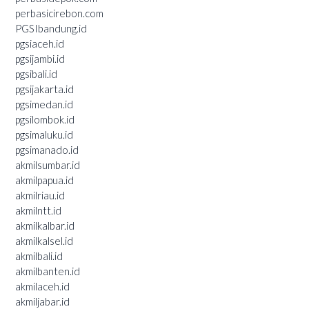
perbasicirebon.com
PGSIbandung.id
pgsiaceh.id
pgsijambi.id
pgsibali.id
pgsijakarta.id
pgsimedan.id
pgsilombok.id
pgsimaluku.id
pgsimanado.id
akmilsumbar.id
akmilpapua.id
akmilriau.id
akmilntt.id
akmilkalbar.id
akmilkalsel.id
akmilbali.id
akmilbanten.id
akmilaceh.id
akmiljabar.id