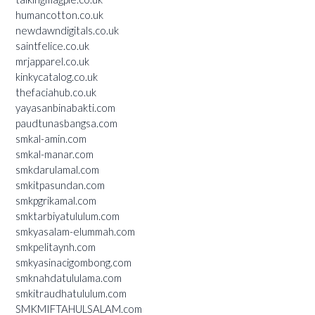
humancotton.co.uk
newdawndigitals.co.uk
saintfelice.co.uk
mrjapparel.co.uk
kinkycatalog.co.uk
thefaciahub.co.uk
yayasanbinabakti.com
paudtunasbangsa.com
smkal-amin.com
smkal-manar.com
smkdarulamal.com
smkitpasundan.com
smkpgrikamal.com
smktarbiyatululum.com
smkyasalam-elummah.com
smkpelitaynh.com
smkyasinacigombong.com
smknahdatululama.com
smkitraudhatululum.com
SMKMIFTAHULSALAM.com