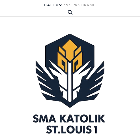
Skip
CALL US:
555-PANORAMIC
to
content