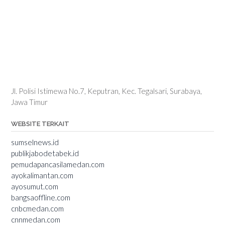
Jl. Polisi Istimewa No.7, Keputran, Kec. Tegalsari, Surabaya,
Jawa Timur
WEBSITE TERKAIT
sumselnews.id
publikjabodetabek.id
pemudapancasilamedan.com
ayokalimantan.com
ayosumut.com
bangsaoffline.com
cnbcmedan.com
cnnmedan.com