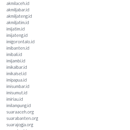
akmilaceh.id
akmiljabar.id
akmiljateng.id
akmiljatim.id
imijatim.id
imijateng.id
imigorontalo.id
imibanten.id
imibali.id
imijambi.id
imikalbar.id
imikalsel.id
imipapua.id
imisumbar.id
imisumut.id
imiriau.id
imilampung.id
suaraaceh.org
suarabanten.org
suarajogja.org