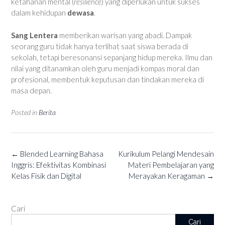
ketahanan mental (
resilience
) yang diperlukan untuk sukses
dalam kehidupan
dewasa
.
Sang Lentera
memberikan warisan yang abadi. Dampak
seorang guru tidak hanya terlihat saat siswa berada di
sekolah, tetapi beresonansi sepanjang hidup mereka. Ilmu dan
nilai yang ditanamkan oleh guru menjadi kompas moral dan
profesional, membentuk keputusan dan tindakan mereka di
masa depan.
Posted in
Berita
Post
←
Blended Learning Bahasa
Kurikulum Pelangi Mendesain
navigation
Inggris: Efektivitas Kombinasi
Materi Pembelajaran yang
Kelas Fisik dan Digital
Merayakan Keragaman
→
Cari
Cari