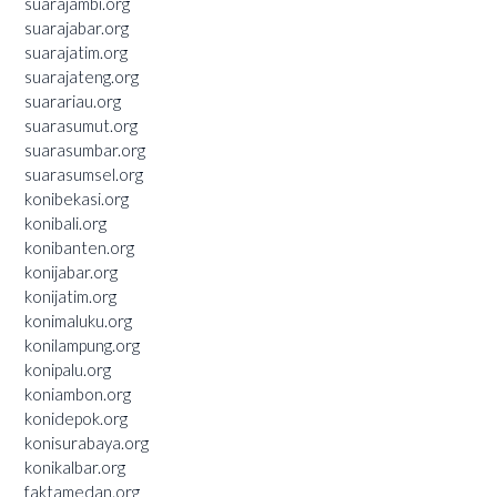
suarajambi.org
suarajabar.org
suarajatim.org
suarajateng.org
suarariau.org
suarasumut.org
suarasumbar.org
suarasumsel.org
konibekasi.org
konibali.org
konibanten.org
konijabar.org
konijatim.org
konimaluku.org
konilampung.org
konipalu.org
koniambon.org
konidepok.org
konisurabaya.org
konikalbar.org
faktamedan.org