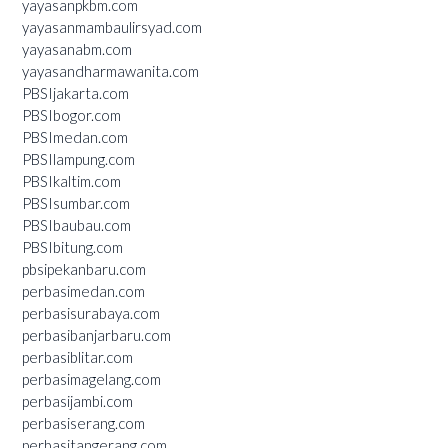
yayasanpkbm.com
yayasanmambaulirsyad.com
yayasanabm.com
yayasandharmawanita.com
PBSIjakarta.com
PBSIbogor.com
PBSImedan.com
PBSIlampung.com
PBSIkaltim.com
PBSIsumbar.com
PBSIbaubau.com
PBSIbitung.com
pbsipekanbaru.com
perbasimedan.com
perbasisurabaya.com
perbasibanjarbaru.com
perbasiblitar.com
perbasimagelang.com
perbasijambi.com
perbasiserang.com
perbasitangerang.com