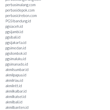
perbasimalang.com
perbasidepok.com
perbasicirebon.com
PGSIbandung.id
pgsiaceh.id
pgsijambi.id
pgsibali.id
pgsijakarta.id
pgsimedan.id
pgsilombok.id
pgsimaluku.id
pgsimanado.id
akmilsumbar.id
akmilpapua.id
akmilriau.id
akmilntt.id
akmilkalbar.id
akmilkalsel.id
akmilbali.id
akmilbanten.id