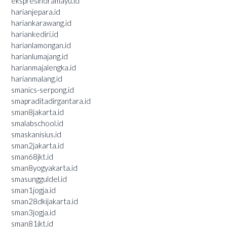
ekspresindramayu.id
harianjepara.id
hariankarawang.id
hariankediri.id
harianlamongan.id
harianlumajang.id
harianmajalengka.id
harianmalang.id
smanics-serpong.id
smapraditadirgantara.id
sman8jakarta.id
smalabschool.id
smaskanisius.id
sman2jakarta.id
sman68jkt.id
sman8yogyakarta.id
smasungguldel.id
sman1jogja.id
sman28dkijakarta.id
sman3jogja.id
sman81jkt.id