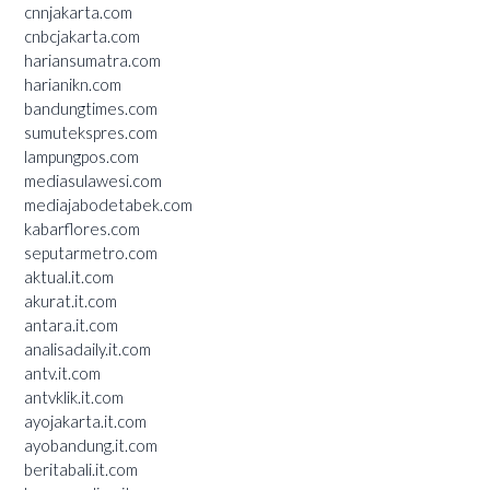
cnnjakarta.com
cnbcjakarta.com
hariansumatra.com
harianikn.com
bandungtimes.com
sumutekspres.com
lampungpos.com
mediasulawesi.com
mediajabodetabek.com
kabarflores.com
seputarmetro.com
aktual.it.com
akurat.it.com
antara.it.com
analisadaily.it.com
antv.it.com
antvklik.it.com
ayojakarta.it.com
ayobandung.it.com
beritabali.it.com