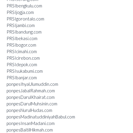
PRSIbengkulu.com
PRSIjogja.com
PRSIgorontalo.com
PRSIjambi.com
PRSIbandung.com
PRSIbekasi.com
PRSIbogor.com
PRSIcimahi.com
PRSIcirebon.com
PRSIdepok.com
PRSIsukabumi.com
PRSIbanjar.com
ponpesIhyaUlumuddin.com
ponpesJabalRahmah.com
ponpesDarulKhairat.com
ponpesDarulMuhsinin.com
ponpesNurulHudas.com
ponpesMadinatuddiniyahBabul.com
ponpesInsanMadani.com
ponpesBaitilHikmah.com