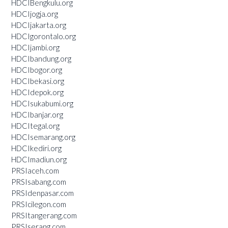
HDCIBengkulu.org
HDCIjogja.org
HDCIjakarta.org
HDCIgorontalo.org
HDCIjambi.org
HDCIbandung.org
HDCIbogor.org
HDCIbekasi.org
HDCIdepok.org
HDCIsukabumi.org
HDCIbanjar.org
HDCItegal.org
HDCIsemarang.org
HDCIkediri.org
HDCImadiun.org
PRSIaceh.com
PRSIsabang.com
PRSIdenpasar.com
PRSIcilegon.com
PRSItangerang.com
PRSIserang.com