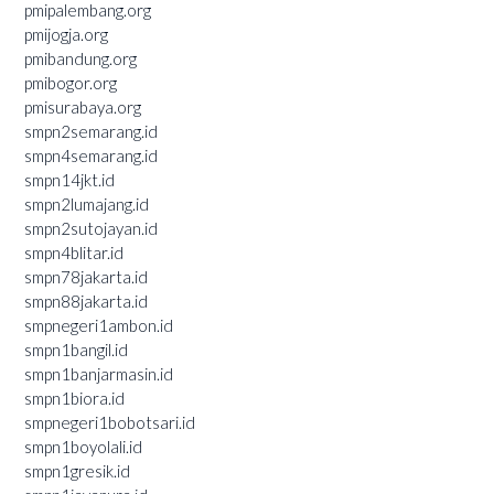
pmipalembang.org
pmijogja.org
pmibandung.org
pmibogor.org
pmisurabaya.org
smpn2semarang.id
smpn4semarang.id
smpn14jkt.id
smpn2lumajang.id
smpn2sutojayan.id
smpn4blitar.id
smpn78jakarta.id
smpn88jakarta.id
smpnegeri1ambon.id
smpn1bangil.id
smpn1banjarmasin.id
smpn1biora.id
smpnegeri1bobotsari.id
smpn1boyolali.id
smpn1gresik.id