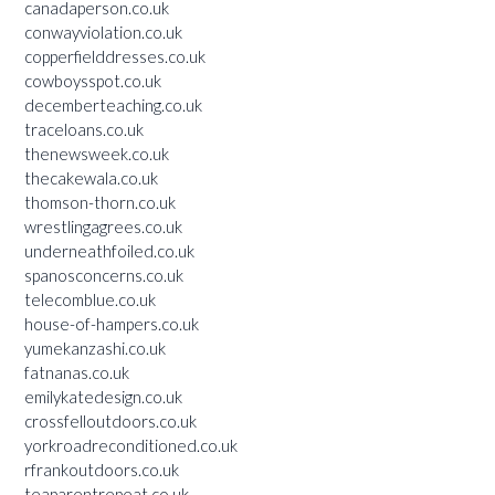
canadaperson.co.uk
conwayviolation.co.uk
copperfielddresses.co.uk
cowboysspot.co.uk
decemberteaching.co.uk
traceloans.co.uk
thenewsweek.co.uk
thecakewala.co.uk
thomson-thorn.co.uk
wrestlingagrees.co.uk
underneathfoiled.co.uk
spanosconcerns.co.uk
telecomblue.co.uk
house-of-hampers.co.uk
yumekanzashi.co.uk
fatnanas.co.uk
emilykatedesign.co.uk
crossfelloutdoors.co.uk
yorkroadreconditioned.co.uk
rfrankoutdoors.co.uk
teaparentrepeat.co.uk