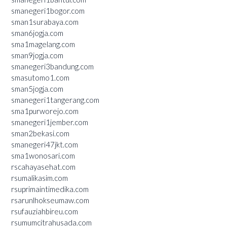
smanegeri1bogor.com
sman1surabaya.com
sman6jogja.com
sma1magelang.com
sman9jogja.com
smanegeri3bandung.com
smasutomo1.com
sman5jogja.com
smanegeri1tangerang.com
sma1purworejo.com
smanegeri1jember.com
sman2bekasi.com
smanegeri47jkt.com
sma1wonosari.com
rscahayasehat.com
rsumalikasim.com
rsuprimaintimedika.com
rsarunlhokseumaw.com
rsufauziahbireu.com
rsumumcitrahusada.com