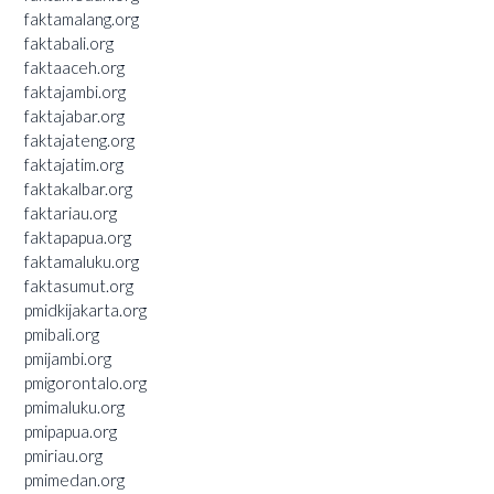
faktamalang.org
faktabali.org
faktaaceh.org
faktajambi.org
faktajabar.org
faktajateng.org
faktajatim.org
faktakalbar.org
faktariau.org
faktapapua.org
faktamaluku.org
faktasumut.org
pmidkijakarta.org
pmibali.org
pmijambi.org
pmigorontalo.org
pmimaluku.org
pmipapua.org
pmiriau.org
pmimedan.org