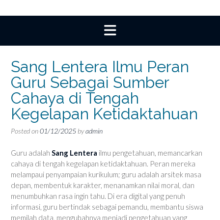
Sang Lentera Ilmu Peran
Guru Sebagai Sumber
Cahaya di Tengah
Kegelapan Ketidaktahuan
Posted on
01/12/2025
by
admin
Guru adalah
Sang Lentera
ilmu pengetahuan, memancarkan
cahaya di tengah kegelapan ketidaktahuan. Peran mereka
melampaui penyampaian kurikulum; guru adalah arsitek masa
depan, membentuk karakter, menanamkan nilai moral, dan
menumbuhkan rasa ingin tahu. Di era digital yang penuh
informasi, guru bertindak sebagai pemandu, membantu siswa
memilah data, mengubahnya menjadi pengetahuan yang