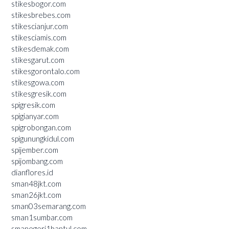
stikesbogor.com
stikesbrebes.com
stikescianjur.com
stikesciamis.com
stikesdemak.com
stikesgarut.com
stikesgorontalo.com
stikesgowa.com
stikesgresik.com
spigresik.com
spigianyar.com
spigrobongan.com
spigunungkidul.com
spijember.com
spijombang.com
dianflores.id
sman48jkt.com
sman26jkt.com
sman03semarang.com
sman1sumbar.com
smanegeri1bantul.com