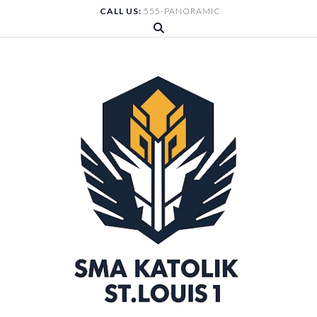
Skip
CALL US:
555-PANORAMIC
to
content