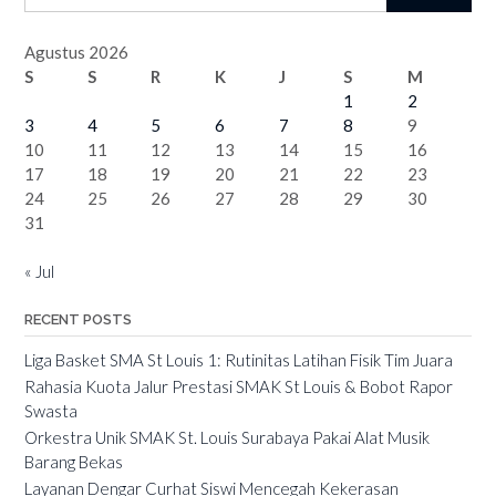
Agustus 2026
S
S
R
K
J
S
M
1
2
3
4
5
6
7
8
9
10
11
12
13
14
15
16
17
18
19
20
21
22
23
24
25
26
27
28
29
30
31
« Jul
RECENT POSTS
Liga Basket SMA St Louis 1: Rutinitas Latihan Fisik Tim Juara
Rahasia Kuota Jalur Prestasi SMAK St Louis & Bobot Rapor
Swasta
Orkestra Unik SMAK St. Louis Surabaya Pakai Alat Musik
Barang Bekas
Layanan Dengar Curhat Siswi Mencegah Kekerasan