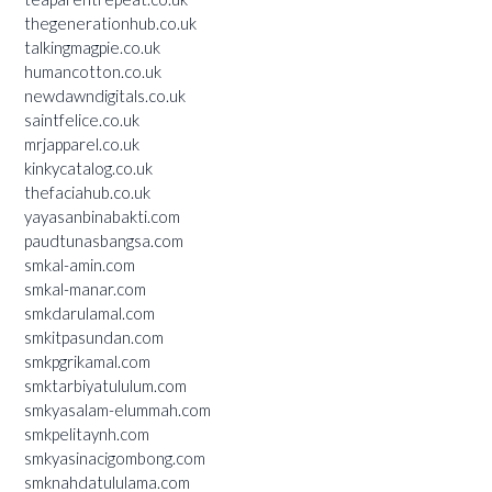
thegenerationhub.co.uk
talkingmagpie.co.uk
humancotton.co.uk
newdawndigitals.co.uk
saintfelice.co.uk
mrjapparel.co.uk
kinkycatalog.co.uk
thefaciahub.co.uk
yayasanbinabakti.com
paudtunasbangsa.com
smkal-amin.com
smkal-manar.com
smkdarulamal.com
smkitpasundan.com
smkpgrikamal.com
smktarbiyatululum.com
smkyasalam-elummah.com
smkpelitaynh.com
smkyasinacigombong.com
smknahdatululama.com