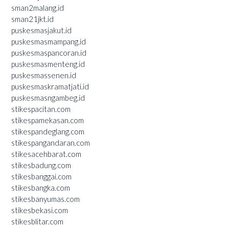
sman2malang.id
sman21jkt.id
puskesmasjakut.id
puskesmasmampang.id
puskesmaspancoran.id
puskesmasmenteng.id
puskesmassenen.id
puskesmaskramatjati.id
puskesmasngambeg.id
stikespacitan.com
stikespamekasan.com
stikespandeglang.com
stikespangandaran.com
stikesacehbarat.com
stikesbadung.com
stikesbanggai.com
stikesbangka.com
stikesbanyumas.com
stikesbekasi.com
stikesblitar.com