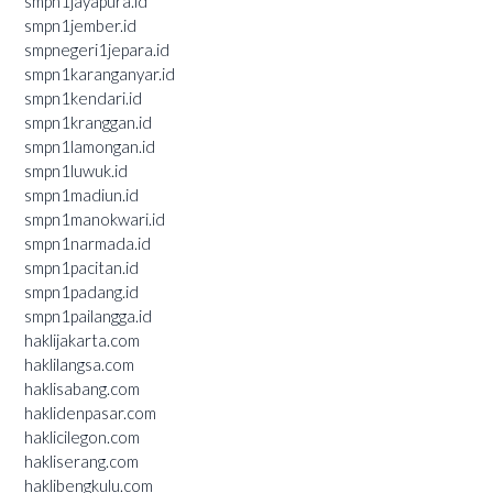
smpn1jayapura.id
smpn1jember.id
smpnegeri1jepara.id
smpn1karanganyar.id
smpn1kendari.id
smpn1kranggan.id
smpn1lamongan.id
smpn1luwuk.id
smpn1madiun.id
smpn1manokwari.id
smpn1narmada.id
smpn1pacitan.id
smpn1padang.id
smpn1pailangga.id
haklijakarta.com
haklilangsa.com
haklisabang.com
haklidenpasar.com
haklicilegon.com
hakliserang.com
haklibengkulu.com