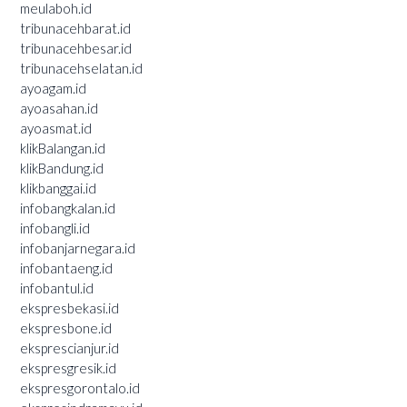
meulaboh.id
tribunacehbarat.id
tribunacehbesar.id
tribunacehselatan.id
ayoagam.id
ayoasahan.id
ayoasmat.id
klikBalangan.id
klikBandung.id
klikbanggai.id
infobangkalan.id
infobangli.id
infobanjarnegara.id
infobantaeng.id
infobantul.id
ekspresbekasi.id
ekspresbone.id
eksprescianjur.id
ekspresgresik.id
ekspresgorontalo.id