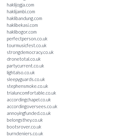
haklijogja.com
haklijambi.com
haklibandung.com
haklibekasi.com
haklibogor.com
perfectperson.co.uk
tourmusicfest.co.uk
strongdemocracy.co.uk
dronetotal.co.uk
partycurrent.co.uk
lightalso.co.uk
sleepyguards.co.uk
stephensmoke.co.uk
trialuncomfortable.co.uk
accordingchapel.co.uk
accordingoversees.co.uk
annoyingfunded.co.uk
belongsthey.co.uk
bootsrover.co.uk
burndeniers.co.uk