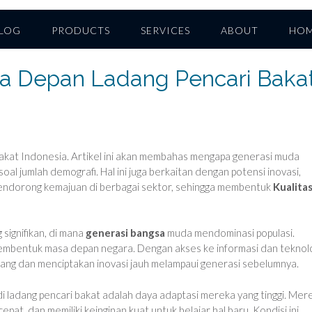
LOG
PRODUCTS
SERVICES
ABOUT
HO
sa Depan Ladang Pencari Baka
akat Indonesia. Artikel ini akan membahas mengapa generasi muda
 soal jumlah demografi. Hal ini juga berkaitan dengan potensi inovasi,
k mendorong kemajuan di berbagai sektor, sehingga membentuk
Kualita
signifikan, di mana
generasi bangsa
muda mendominasi populasi.
mbentuk masa depan negara. Dengan akses ke informasi dan teknol
ang dan menciptakan inovasi jauh melampaui generasi sebelumnya.
ladang pencari bakat adalah daya adaptasi mereka yang tinggi. Mer
pat, dan memiliki keinginan kuat untuk belajar hal baru. Kondisi ini