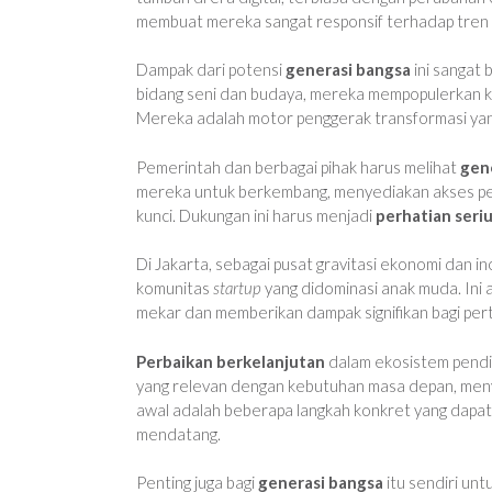
membuat mereka sangat responsif terhadap tren 
Dampak dari potensi
generasi bangsa
ini sangat 
bidang seni dan budaya, mereka mempopulerkan kar
Mereka adalah motor penggerak transformasi ya
Pemerintah dan berbagai pihak harus melihat
gen
mereka untuk berkembang, menyediakan akses pen
kunci. Dukungan ini harus menjadi
perhatian seri
Di Jakarta, sebagai pusat gravitasi ekonomi dan in
komunitas
startup
yang didominasi anak muda. Ini 
mekar dan memberikan dampak signifikan bagi per
Perbaikan berkelanjutan
dalam ekosistem pendid
yang relevan dengan kebutuhan masa depan, men
awal adalah beberapa langkah konkret yang dapa
mendatang.
Penting juga bagi
generasi bangsa
itu sendiri unt