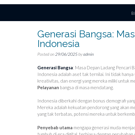
B
Generasi Bangsa: Ma
Indonesia
Posted on
29/06/2025
by
admin
Generasi Bangsa
: Masa Depan Ladang Pencari B
Indonesia adalah aset tak ternilai. Ini tidak hanya
kreativitas, dan energi yang mereka miliki untu
Pelayanan
bangsa di masa mendatang.
Indonesia diberkahi dengan bonus demografi yang 
Mereka adalah kekuatan pendorong yang akan me
yang tak terbatas, potensi mereka untuk berkemb
Penyebab utama
mengapa generasi muda menjadi 
tumbuh di era digital, terbiasa dengan perubahan ce