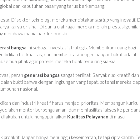
global dan kebutuhan pasar yang terus berkembang.
besar. Di sektor teknologi, mereka menciptakan
startup
yang inovatif. D
ya-karya orisinal. Di dunia olahraga, mereka meraih prestasi gemilan
ng membawa nama baik Indonesia.
erasi bangsa
ini sebagai investasi strategis. Memberikan ruang bagi
didikan berkualitas, dan memfasilitasi pengembangan bakat adalah
us
semua pihak agar potensi mereka tidak terbuang sia-sia.
ovasi, peran
generasi bangsa
sangat terlihat. Banyak
hub
kreatif dan
adalah bukti bahwa dengan lingkungan yang tepat, potensi mereka da
tumbuhan nasional.
ikan dan industri kreatif harus menjadi prioritas. Membangun kuriku
yediakan mentor berpengalaman, dan memfasilitasi akses ke pendan
t dilakukan untuk mengoptimalkan
Kualitas Pelayanan
di masa
uk proaktif. Jangan hanya menunggu kesempatan, tetapi ciptakanlah. T