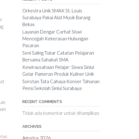
Orkestra Unik SMAK St. Louis
Surabaya Pakai Alat Musik Barang
i
Bekas
g.
Layanan Dengar Curhat Siswi
Mencegah Kekerasan Hubungan
Pacaran
Seni Saling Tukar Catatan Pelajaran
Bersama Sahabat SMA
Kewirausahaan Pelajar: Siswa Sinlui
Gelar Pameran Produk Kuliner Unik
Sorotan Tata Cahaya Konser Tahunan
pat
Pensi Sekolah Sinlui Surabaya
lum
RECENT COMMENTS
aan
Tidak ada komentar untuk ditampilkan.
ARCHIVES
erus
Agustus 2026