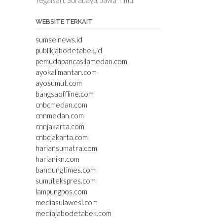
WEBSITE TERKAIT
sumselnews.id
publikjabodetabek.id
pemudapancasilamedan.com
ayokalimantan.com
ayosumut.com
bangsaoffline.com
cnbcmedan.com
cnnmedan.com
cnnjakarta.com
cnbcjakarta.com
hariansumatra.com
harianikn.com
bandungtimes.com
sumutekspres.com
lampungpos.com
mediasulawesi.com
mediajabodetabek.com