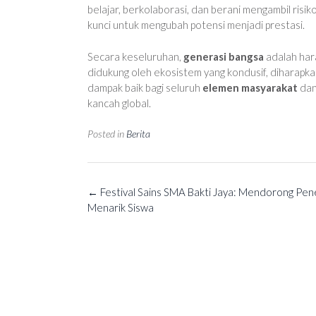
belajar, berkolaborasi, dan berani mengambil ris
kunci untuk mengubah potensi menjadi prestasi.
Secara keseluruhan,
generasi bangsa
adalah har
didukung oleh ekosistem yang kondusif, diharapk
dampak baik bagi seluruh
elemen masyarakat
dan
kancah global.
Posted in
Berita
Post
←
Festival Sains SMA Bakti Jaya: Mendorong Pe
navigation
Menarik Siswa