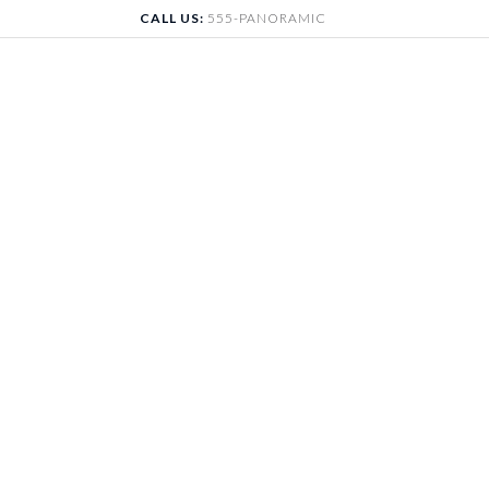
Skip
CALL US:
555-PANORAMIC
to
content