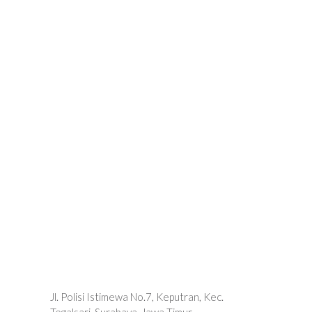
Jl. Polisi Istimewa No.7, Keputran, Kec.
Tegalsari, Surabaya, Jawa Timur