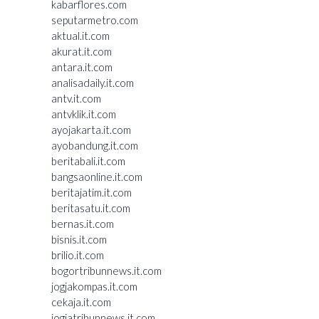
kabarflores.com
seputarmetro.com
aktual.it.com
akurat.it.com
antara.it.com
analisadaily.it.com
antv.it.com
antvklik.it.com
ayojakarta.it.com
ayobandung.it.com
beritabali.it.com
bangsaonline.it.com
beritajatim.it.com
beritasatu.it.com
bernas.it.com
bisnis.it.com
brilio.it.com
bogortribunnews.it.com
jogjakompas.it.com
cekaja.it.com
jogjatribunnews.it.com