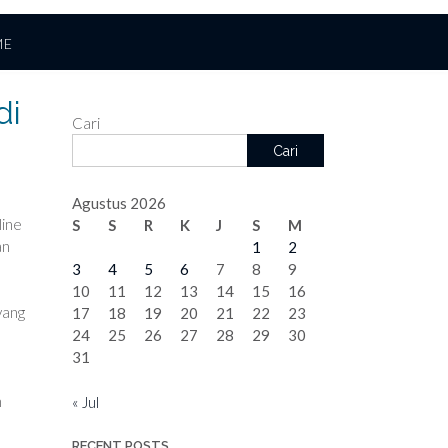
ME
di
Cari
Cari
Agustus 2026
line
S
S
R
K
J
S
M
an
1
2
3
4
5
6
7
8
9
10
11
12
13
14
15
16
yang
17
18
19
20
21
22
23
24
25
26
27
28
29
30
31
h
« Jul
RECENT POSTS