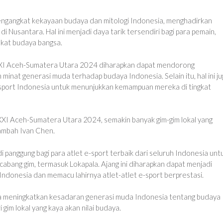
mengangkat kekayaan budaya dan mitologi Indonesia, menghadirkan
 Nusantara. Hal ini menjadi daya tarik tersendiri bagi para pemain,
ekat budaya bangsa.
XXI Aceh-Sumatera Utara 2024 diharapkan dapat mendorong
minat generasi muda terhadap budaya Indonesia. Selain itu, hal ini ju
e-sport Indonesia untuk menunjukkan kemampuan mereka di tingkat
XI Aceh-Sumatera Utara 2024, semakin banyak gim-gim lokal yang
tambah Ivan Chen.
anggung bagi para atlet e-sport terbaik dari seluruh Indonesia unt
ang gim, termasuk Lokapala. Ajang ini diharapkan dapat menjadi
ndonesia dan memacu lahirnya atlet-atlet e-sport berprestasi.
sa meningkatkan kesadaran generasi muda Indonesia tentang budaya
 gim lokal yang kaya akan nilai budaya.