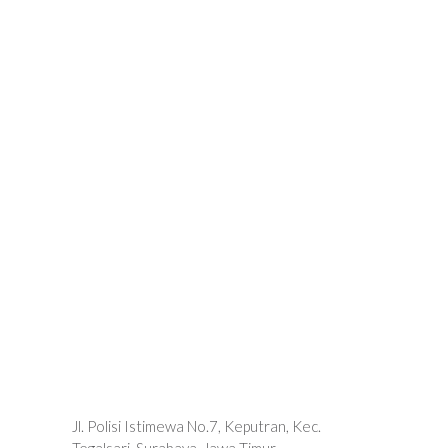
Jl. Polisi Istimewa No.7, Keputran, Kec.
Tegalsari, Surabaya, Jawa Timur