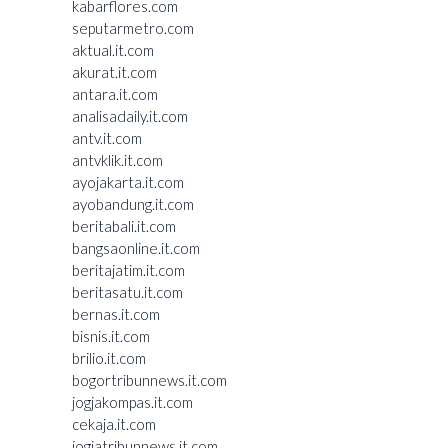
kabarflores.com
seputarmetro.com
aktual.it.com
akurat.it.com
antara.it.com
analisadaily.it.com
antv.it.com
antvklik.it.com
ayojakarta.it.com
ayobandung.it.com
beritabali.it.com
bangsaonline.it.com
beritajatim.it.com
beritasatu.it.com
bernas.it.com
bisnis.it.com
brilio.it.com
bogortribunnews.it.com
jogjakompas.it.com
cekaja.it.com
jogjatribunnews.it.com