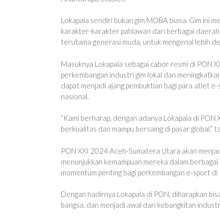
Lokapala sendiri bukan gim MOBA biasa. Gim ini 
karakter-karakter pahlawan dari berbagai daerah di
terutama generasi muda, untuk mengenal lebih d
Masuknya Lokapala sebagai cabor resmi di PON 
perkembangan industri gim lokal dan meningkatkan 
dapat menjadi ajang pembuktian bagi para atlet 
nasional.
“Kami berharap, dengan adanya Lokapala di PON X
berkualitas dan mampu bersaing di pasar global,” 
PON XXI 2024 Aceh-Sumatera Utara akan menjadi p
menunjukkan kemampuan mereka dalam berbagai cab
momentum penting bagi perkembangan e-sport di I
Dengan hadirnya Lokapala di PON, diharapkan bi
bangsa, dan menjadi awal dari kebangkitan industri