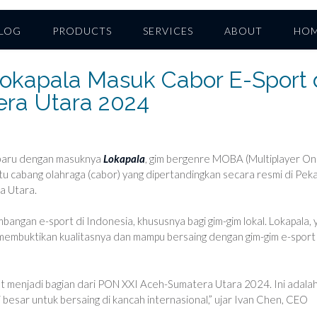
LOG
PRODUCTS
SERVICES
ABOUT
HO
kapala Masuk Cabor E-Sport 
ra Utara 2024
h baru dengan masuknya
Lokapala
, gim bergenre MOBA (Multiplayer On
atu cabang olahraga (cabor) yang dipertandingkan secara resmi di Pek
a Utara.
bangan e-sport di Indonesia, khususnya bagi gim-gim lokal. Lokapala, 
membuktikan kualitasnya dan mampu bersaing dengan gim-gim e-sport
t menjadi bagian dari PON XXI Aceh-Sumatera Utara 2024. Ini adala
 besar untuk bersaing di kancah internasional,” ujar Ivan Chen, CEO