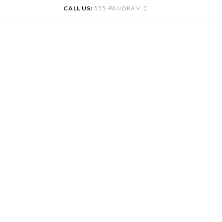
Skip
CALL US:
555-PANORAMIC
to
content