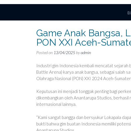
B
Game Anak Bangsa, Lo
PON XXI Aceh-Sumate
Posted on
13/04/2025
by
admin
Industri gim Indonesia kembali mencatat sejara
Battle Arena) karya anak bangsa, sebagai salah s
Olahraga Nasional (PON) XXI 2024 Aceh-Sumater
Keputusan ini menjadi tonggak penting bagi perkem
dikembangkan oleh Anantarupa Studios, berhasil 
internasional lainnya.
“Kami sangat bangga dan bersyukur Lokapala dapa
bukti bahwa gim buatan Indonesia memiliki potensi
Anantarupa Studios.