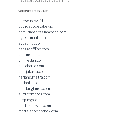
WEBSITE TERKAIT
sumselnews.id
publikjabodetabek.id
pemudapancasilamedan.com
ayokalimantan.com
ayosumut.com
bangsaoffline.com
cnbcmedan.com
cnnmedan.com
cnnjakarta.com
cnbcjakarta.com
hariansumatra.com
harianikn.com
bandungtimes.com
sumutekspres.com
lampungpos.com
mediasulawesi.com
mediajabodetabek.com