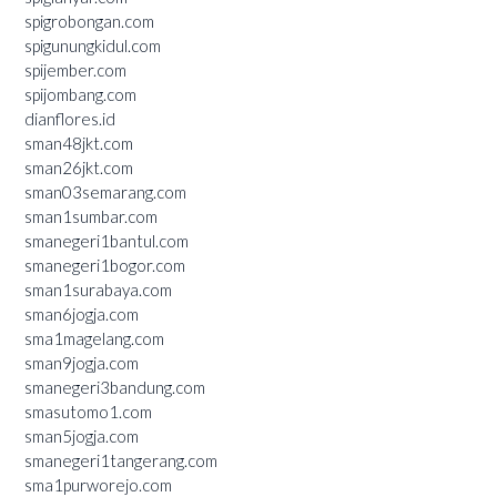
spigrobongan.com
spigunungkidul.com
spijember.com
spijombang.com
dianflores.id
sman48jkt.com
sman26jkt.com
sman03semarang.com
sman1sumbar.com
smanegeri1bantul.com
smanegeri1bogor.com
sman1surabaya.com
sman6jogja.com
sma1magelang.com
sman9jogja.com
smanegeri3bandung.com
smasutomo1.com
sman5jogja.com
smanegeri1tangerang.com
sma1purworejo.com