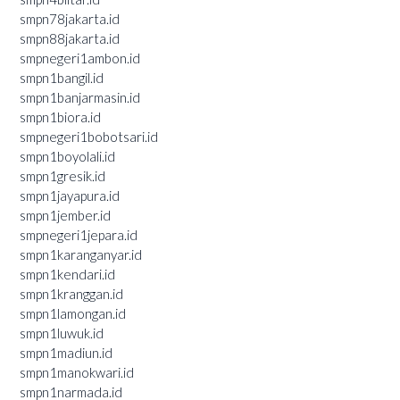
smpn78jakarta.id
smpn88jakarta.id
smpnegeri1ambon.id
smpn1bangil.id
smpn1banjarmasin.id
smpn1biora.id
smpnegeri1bobotsari.id
smpn1boyolali.id
smpn1gresik.id
smpn1jayapura.id
smpn1jember.id
smpnegeri1jepara.id
smpn1karanganyar.id
smpn1kendari.id
smpn1kranggan.id
smpn1lamongan.id
smpn1luwuk.id
smpn1madiun.id
smpn1manokwari.id
smpn1narmada.id