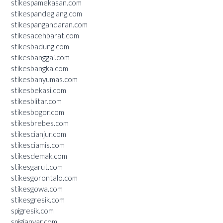
stikespamekasan.com
stikespandeglang.com
stikespangandaran.com
stikesacehbarat.com
stikesbadung.com
stikesbanggai.com
stikesbangka.com
stikesbanyumas.com
stikesbekasi.com
stikesblitar.com
stikesbogor.com
stikesbrebes.com
stikescianjur.com
stikesciamis.com
stikesdemak.com
stikesgarut.com
stikesgorontalo.com
stikesgowa.com
stikesgresik.com
spigresik.com
spigianyar.com