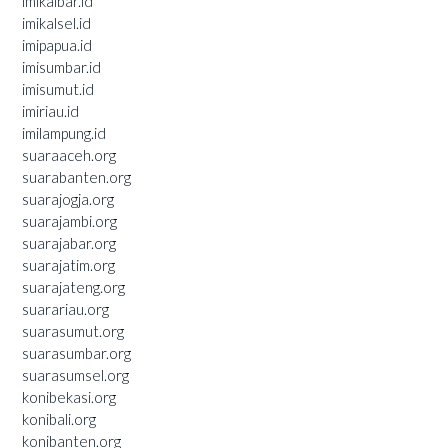
imikalbar.id
imikalsel.id
imipapua.id
imisumbar.id
imisumut.id
imiriau.id
imilampung.id
suaraaceh.org
suarabanten.org
suarajogja.org
suarajambi.org
suarajabar.org
suarajatim.org
suarajateng.org
suarariau.org
suarasumut.org
suarasumbar.org
suarasumsel.org
konibekasi.org
konibali.org
konibanten.org