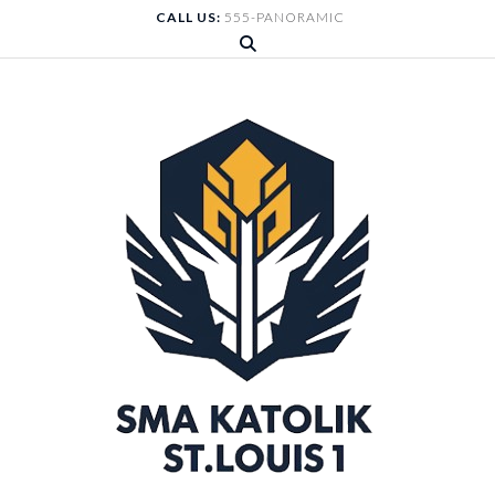
Skip
CALL US:
555-PANORAMIC
to
content