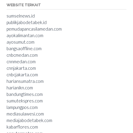
WEBSITE TERKAIT
sumselnews.id
publikjabodetabek.id
pemudapancasilamedan.com
ayokalimantan.com
ayosumut.com
bangsaoffline.com
cnbcmedan.com
cnnmedan.com
cnnjakarta.com
cnbcjakarta.com
hariansumatra.com
harianikn.com
bandungtimes.com
sumutekspres.com
lampungpos.com
mediasulawesi.com
mediajabodetabek.com
kabarflores.com