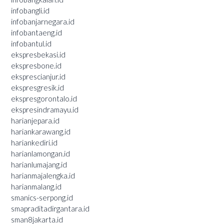
infobangli.id
infobanjarnegara.id
infobantaeng.id
infobantul.id
ekspresbekasi.id
ekspresbone.id
eksprescianjur.id
ekspresgresik.id
ekspresgorontalo.id
ekspresindramayu.id
harianjepara.id
hariankarawang.id
hariankediri.id
harianlamongan.id
harianlumajang.id
harianmajalengka.id
harianmalang.id
smanics-serpong.id
smapraditadirgantara.id
sman8jakarta.id