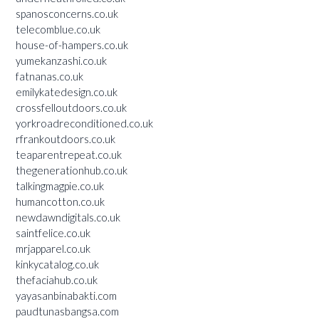
spanosconcerns.co.uk
telecomblue.co.uk
house-of-hampers.co.uk
yumekanzashi.co.uk
fatnanas.co.uk
emilykatedesign.co.uk
crossfelloutdoors.co.uk
yorkroadreconditioned.co.uk
rfrankoutdoors.co.uk
teaparentrepeat.co.uk
thegenerationhub.co.uk
talkingmagpie.co.uk
humancotton.co.uk
newdawndigitals.co.uk
saintfelice.co.uk
mrjapparel.co.uk
kinkycatalog.co.uk
thefaciahub.co.uk
yayasanbinabakti.com
paudtunasbangsa.com