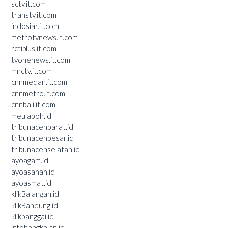
sctv.it.com
transtv.it.com
indosiar.it.com
metrotvnews.it.com
rctiplus.it.com
tvonenews.it.com
mnctv.it.com
cnnmedan.it.com
cnnmetro.it.com
cnnbali.it.com
meulaboh.id
tribunacehbarat.id
tribunacehbesar.id
tribunacehselatan.id
ayoagam.id
ayoasahan.id
ayoasmat.id
klikBalangan.id
klikBandung.id
klikbanggai.id
infobangkalan.id