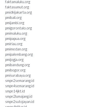
faktamaluku.org
faktasumut.org
pmidkijakarta.org
pmibali.org
pmijambi.org
pmigorontalo.org
pmimaluku.org
pmipapua.org
pmiriau.org
pmimedan.org
pmipalembang.org
pmijogja.org
pmibandung.org
pmibogor.org
pmisurabaya.org
smpn2semarang.id
smpn4semarang.id
smpn14jkt.id
smpn2lumajang.id
smpn2sutojayan.id
smpn4blitar.id