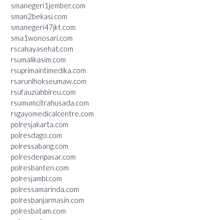
smanegeri1jember.com
sman2bekasi.com
smanegeri47jkt.com
sma1wonosari.com
rscahayasehat.com
rsumalikasim.com
rsuprimaintimedika.com
rsarunlhokseumaw.com
rsufauziahbireu.com
rsumumcitrahusada.com
rsgayomedicalcentre.com
polresjakarta.com
polresdago.com
polressabang.com
polresdenpasar.com
polresbanten.com
polresjambi.com
polressamarinda.com
polresbanjarmasin.com
polresbatam.com