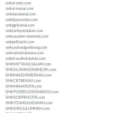
smkal-amin.com
smkal-manar.com
smkdarulamal.com
smkitpasundan.com
smkpgrikamal.com
smktarbiyatululum.com
smkyasalam-elummah.com
smkpelitaynh.com
smkyasinacigombong.com
smknahdatululama.com
smkitraudhatululum.com
SMKMIFTAHULSALAM.com
SMKSILIWANGIMANDIRI.com
SMKMANDIRIBERKAH.com
SMKCBTBEKASI.com
SMKMANAROFA.com
SMKPGRIBOJONGMANGU.com
SMKKORPRIKOTA.com
SMKITDARULHIDAYAH.com
SMKSIROJULUMMAH.com