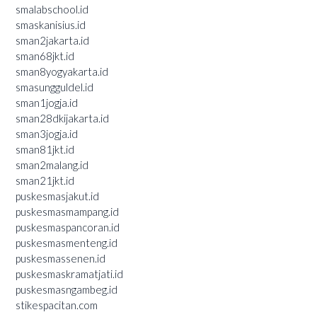
smalabschool.id
smaskanisius.id
sman2jakarta.id
sman68jkt.id
sman8yogyakarta.id
smasungguldel.id
sman1jogja.id
sman28dkijakarta.id
sman3jogja.id
sman81jkt.id
sman2malang.id
sman21jkt.id
puskesmasjakut.id
puskesmasmampang.id
puskesmaspancoran.id
puskesmasmenteng.id
puskesmassenen.id
puskesmaskramatjati.id
puskesmasngambeg.id
stikespacitan.com