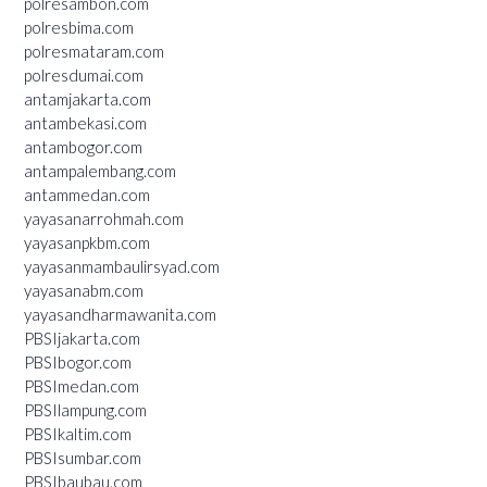
polresambon.com
polresbima.com
polresmataram.com
polresdumai.com
antamjakarta.com
antambekasi.com
antambogor.com
antampalembang.com
antammedan.com
yayasanarrohmah.com
yayasanpkbm.com
yayasanmambaulirsyad.com
yayasanabm.com
yayasandharmawanita.com
PBSIjakarta.com
PBSIbogor.com
PBSImedan.com
PBSIlampung.com
PBSIkaltim.com
PBSIsumbar.com
PBSIbaubau.com