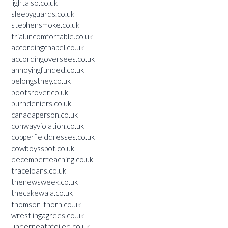
lightalso.co.uk
sleepyguards.co.uk
stephensmoke.co.uk
trialuncomfortable.co.uk
accordingchapel.co.uk
accordingoversees.co.uk
annoyingfunded.co.uk
belongsthey.co.uk
bootsrover.co.uk
burndeniers.co.uk
canadaperson.co.uk
conwayviolation.co.uk
copperfielddresses.co.uk
cowboysspot.co.uk
decemberteaching.co.uk
traceloans.co.uk
thenewsweek.co.uk
thecakewala.co.uk
thomson-thorn.co.uk
wrestlingagrees.co.uk
underneathfoiled.co.uk