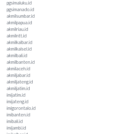
pgsimaluku.id
pgsimanado.id
akmilsumbar.id
akmilpapua.id
akmilriau.id
akmilntt.id
akmilkalbar.id
akmilkalsel.id
akmilbali.id
akmilbanten.id
akmilaceh.id
akmiljabar.id
akmiljateng.id
akmiljatim.id
imijatim.id
imijateng.id
imigorontalo.id
imibanten.id
imibali.id
imijambi.id