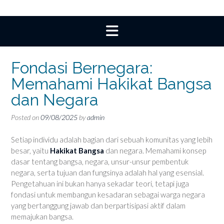
Fondasi Bernegara:
Memahami Hakikat Bangsa
dan Negara
Posted on
09/08/2025
by
admin
Setiap individu adalah bagian dari sebuah komunitas yang lebih
besar, yaitu
Hakikat Bangsa
dan negara. Memahami konsep
dasar tentang bangsa, negara, unsur-unsur pembentuk
negara, serta tujuan dan fungsinya adalah hal yang esensial.
Pengetahuan ini bukan hanya sekadar teori, tetapi juga
fondasi untuk membangun kesadaran sebagai warga negara
yang bertanggung jawab dan berpartisipasi aktif dalam
memajukan bangsa.