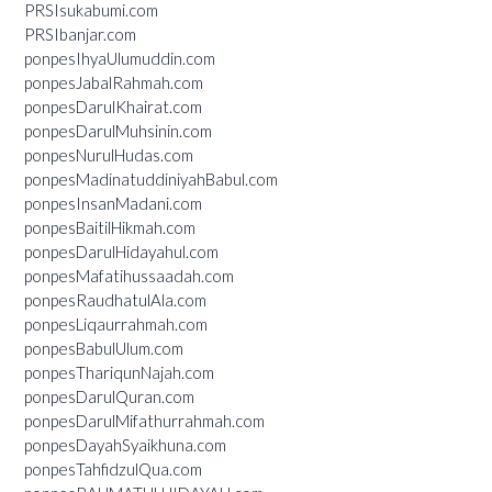
PRSIsukabumi.com
PRSIbanjar.com
ponpesIhyaUlumuddin.com
ponpesJabalRahmah.com
ponpesDarulKhairat.com
ponpesDarulMuhsinin.com
ponpesNurulHudas.com
ponpesMadinatuddiniyahBabul.com
ponpesInsanMadani.com
ponpesBaitilHikmah.com
ponpesDarulHidayahul.com
ponpesMafatihussaadah.com
ponpesRaudhatulAla.com
ponpesLiqaurrahmah.com
ponpesBabulUlum.com
ponpesThariqunNajah.com
ponpesDarulQuran.com
ponpesDarulMifathurrahmah.com
ponpesDayahSyaikhuna.com
ponpesTahfidzulQua.com