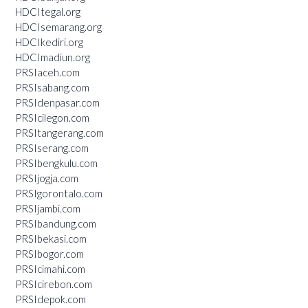
HDCItegal.org
HDCIsemarang.org
HDCIkediri.org
HDCImadiun.org
PRSIaceh.com
PRSIsabang.com
PRSIdenpasar.com
PRSIcilegon.com
PRSItangerang.com
PRSIserang.com
PRSIbengkulu.com
PRSIjogja.com
PRSIgorontalo.com
PRSIjambi.com
PRSIbandung.com
PRSIbekasi.com
PRSIbogor.com
PRSIcimahi.com
PRSIcirebon.com
PRSIdepok.com