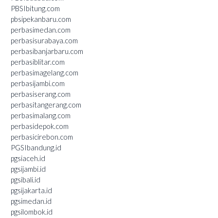
PBSIbitung.com
pbsipekanbaru.com
perbasimedan.com
perbasisurabaya.com
perbasibanjarbaru.com
perbasiblitar.com
perbasimagelang.com
perbasijambi.com
perbasiserang.com
perbasitangerang.com
perbasimalang.com
perbasidepok.com
perbasicirebon.com
PGSIbandung.id
pgsiaceh.id
pgsijambi.id
pgsibali.id
pgsijakarta.id
pgsimedan.id
pgsilombok.id