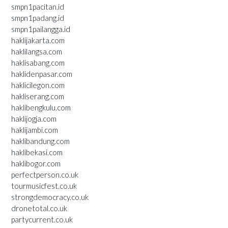
smpn1pacitan.id
smpn1padang.id
smpn1pailangga.id
haklijakarta.com
haklilangsa.com
haklisabang.com
haklidenpasar.com
haklicilegon.com
hakliserang.com
haklibengkulu.com
haklijogja.com
haklijambi.com
haklibandung.com
haklibekasi.com
haklibogor.com
perfectperson.co.uk
tourmusicfest.co.uk
strongdemocracy.co.uk
dronetotal.co.uk
partycurrent.co.uk