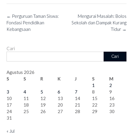
Post
←
Perguruan Taman Siswa:
Mengurai Masalah: Bolos
navigation
Fondasi Pendidikan
Sekolah dan Dampak Kurang
Kebangsaan
Tidur
→
Cari
Cari
Agustus 2026
S
S
R
K
J
S
M
1
2
3
4
5
6
7
8
9
10
11
12
13
14
15
16
17
18
19
20
21
22
23
24
25
26
27
28
29
30
31
« Jul