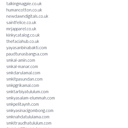
talkingmagpie.co.uk
humancotton.co.uk
newdawndigitals.co.uk
saintfelice.co.uk
mrjapparel.co.uk
kinkycatalog.co.uk
thefaciahub.co.uk
yayasanbinabakti.com
paudtunasbangsa.com
smkal-amin.com
smkal-manar.com
smkdarulamal.com
smkitpasundan.com
smkpgrikamal.com
smktarbiyatululum.com
smkyasalam-elummah.com
smkpelitaynh.com
smkyasinacigombong.com
smknahdatululama.com
smkitraudhatululum.com