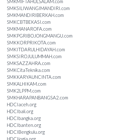
SMKMIFTAHULSALAM.com
SMKSILIWANGIMANDIRI.com
SMKMANDIRIBERKAH.com
SMKCBTBEKASI.com
SMKMANAROFA.com
SMKPGRIBOJONGMANGU.com
SMKKORPRIKOTA.com
SMKITDARULHIDAYAH.com
SMKSIROJULUMMAH.com
SMKSAZZAHRA.com
SMKCitaTeknika.com
SMKKARYAUNCINTA.com
SMKALHIKAM.com
SMK2LPPM.com
SMKHARAPANBANGSA2.com
HDCIaceh.org
HDCIbali.org
HDCIbangka.org
HDCIbanten.org
HDCIBengkulu.org
HDCIjogja.org