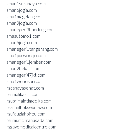
sman1surabaya.com
sman6jogja.com
sma1magelang.com
sman9jogja.com
smanegeri3bandung.com
smasutomo1.com
sman5jogja.com
smanegeri1tangerang.com
sma1purworejo.com
smanegeri1jember.com
sman2bekasi.com
smanegeri47jkt.com
sma1wonosari.com
rscahayasehat.com
rsumalikasim.com
rsuprimaintimedika.com
rsarunlhokseumaw.com
rsufauziahbireu.com
rsumumcitrahusada.com
rsgayomedicalcentre.com