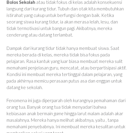
Bolos Sekolah
atau tidak fokus di kelas adalah konsekuensi
langsung dari kurang tidur. Tubuh dan otak kita membutuhkan
istirahat yang cukup untuk berfungsi dengan baik. Ketika
seorang siswa kurang tidur, ia akan merasa lelah, lesu, dan
tidak termotivasi untuk bangun pagi. Akibatnya, mereka
cenderung atau datang terlambat.
Dampak dari kurang tidur tidak hanya membuat siswa. Saat
mereka berada di kelas, mereka tidak bisa fokus pada
pelajaran. Rasa kantuk yang luar biasa membuat mereka sulit
memahami penjelasan guru, mencatat, atau berpartisipasi aktif.
Kondisi ini membuat mereka tertinggal dalam pelajaran, yang
pada akhirnya memicu perasaan putus asa dan enggan untuk
datang ke sekolah.
Fenomena ini juga diperparah oleh kurangnya pemahaman dari
orang tua. Banyak orang tua tidak menyadari bahwa
kebiasaan anak bermain
game
hingga larut malam adalah akar
masalahnya. Mereka hanya melihat akibatnya, yaitu , tanpa
memahami penyebabnya. Ini membuat mereka kesulitan untuk