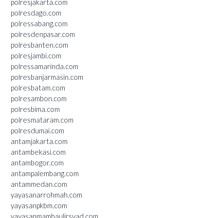
polresjakarta.com
polresdago.com
polressabang.com
polresdenpasar.com
polresbanten.com
polresjambi.com
polressamarinda.com
polresbanjarmasin.com
polresbatam.com
polresambon.com
polresbima.com
polresmataram.com
polresdumai.com
antamjakarta.com
antambekasi.com
antambogor.com
antampalembang.com
antammedan.com
yayasanarrohmah.com
yayasanpkbm.com
yayasanmambaulirsyad.com