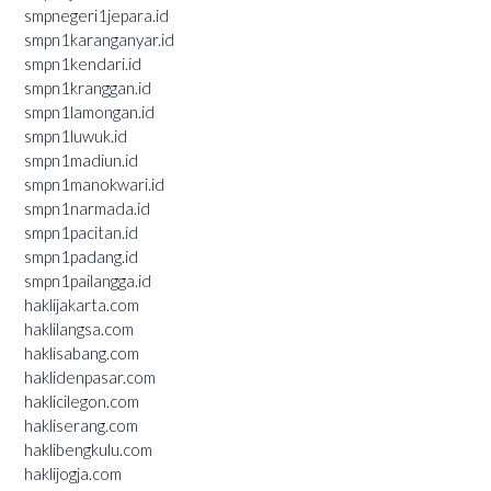
smpnegeri1jepara.id
smpn1karanganyar.id
smpn1kendari.id
smpn1kranggan.id
smpn1lamongan.id
smpn1luwuk.id
smpn1madiun.id
smpn1manokwari.id
smpn1narmada.id
smpn1pacitan.id
smpn1padang.id
smpn1pailangga.id
haklijakarta.com
haklilangsa.com
haklisabang.com
haklidenpasar.com
haklicilegon.com
hakliserang.com
haklibengkulu.com
haklijogja.com