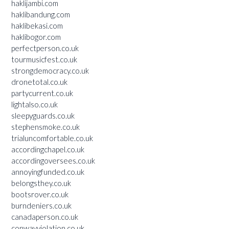
haklijambi.com
haklibandung.com
haklibekasi.com
haklibogor.com
perfectperson.co.uk
tourmusicfest.co.uk
strongdemocracy.co.uk
dronetotal.co.uk
partycurrent.co.uk
lightalso.co.uk
sleepyguards.co.uk
stephensmoke.co.uk
trialuncomfortable.co.uk
accordingchapel.co.uk
accordingoversees.co.uk
annoyingfunded.co.uk
belongsthey.co.uk
bootsrover.co.uk
burndeniers.co.uk
canadaperson.co.uk
conwayviolation.co.uk