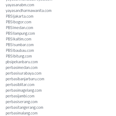
yayasanabm.com
yayasandharmawanita.com
PBSIjakarta.com
PBSIbogor.com
PBSImedan.com
PBSIlampung.com
PBSIkaltim.com
PBSIsumbar.com
PBSIbaubau.com
PBSIbitung.com
pbsipekanbaru.com
perbasimedan.com
perbasisurabaya.com
perbasibanjarbaru.com
perbasiblitar.com
perbasimagelang.com
perbasijambi.com
perbasiserang.com
perbasitangerang.com
perbasimalang.com