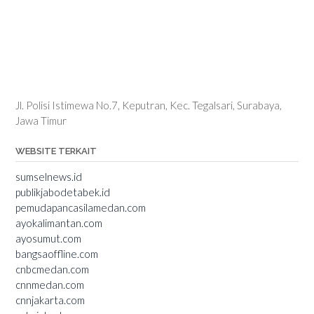
Jl. Polisi Istimewa No.7, Keputran, Kec. Tegalsari, Surabaya,
Jawa Timur
WEBSITE TERKAIT
sumselnews.id
publikjabodetabek.id
pemudapancasilamedan.com
ayokalimantan.com
ayosumut.com
bangsaoffline.com
cnbcmedan.com
cnnmedan.com
cnnjakarta.com