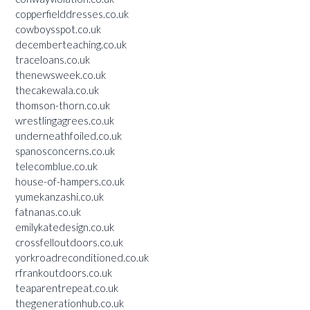
copperfielddresses.co.uk
cowboysspot.co.uk
decemberteaching.co.uk
traceloans.co.uk
thenewsweek.co.uk
thecakewala.co.uk
thomson-thorn.co.uk
wrestlingagrees.co.uk
underneathfoiled.co.uk
spanosconcerns.co.uk
telecomblue.co.uk
house-of-hampers.co.uk
yumekanzashi.co.uk
fatnanas.co.uk
emilykatedesign.co.uk
crossfelloutdoors.co.uk
yorkroadreconditioned.co.uk
rfrankoutdoors.co.uk
teaparentrepeat.co.uk
thegenerationhub.co.uk