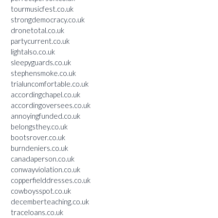
tourmusicfest.co.uk
strongdemocracy.co.uk
dronetotal.co.uk
partycurrent.co.uk
lightalso.co.uk
sleepyguards.co.uk
stephensmoke.co.uk
trialuncomfortable.co.uk
accordingchapel.co.uk
accordingoversees.co.uk
annoyingfunded.co.uk
belongsthey.co.uk
bootsrover.co.uk
burndeniers.co.uk
canadaperson.co.uk
conwayviolation.co.uk
copperfielddresses.co.uk
cowboysspot.co.uk
decemberteaching.co.uk
traceloans.co.uk