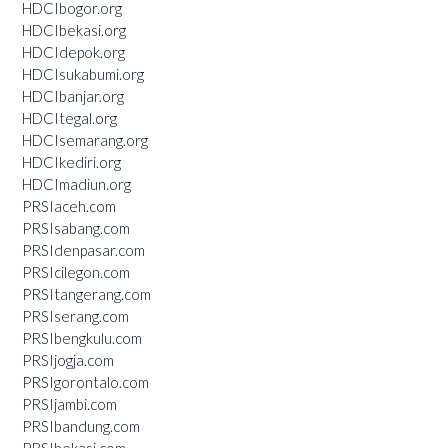
HDCIbogor.org
HDCIbekasi.org
HDCIdepok.org
HDCIsukabumi.org
HDCIbanjar.org
HDCItegal.org
HDCIsemarang.org
HDCIkediri.org
HDCImadiun.org
PRSIaceh.com
PRSIsabang.com
PRSIdenpasar.com
PRSIcilegon.com
PRSItangerang.com
PRSIserang.com
PRSIbengkulu.com
PRSIjogja.com
PRSIgorontalo.com
PRSIjambi.com
PRSIbandung.com
PRSIbekasi.com