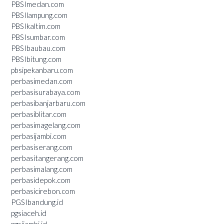
PBSImedan.com
PBSIlampung.com
PBSIkaltim.com
PBSIsumbar.com
PBSIbaubau.com
PBSIbitung.com
pbsipekanbaru.com
perbasimedan.com
perbasisurabaya.com
perbasibanjarbaru.com
perbasiblitar.com
perbasimagelang.com
perbasijambi.com
perbasiserang.com
perbasitangerang.com
perbasimalang.com
perbasidepok.com
perbasicirebon.com
PGSIbandung.id
pgsiaceh.id
pgsijambi.id