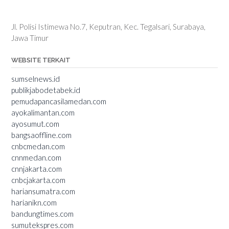
Jl. Polisi Istimewa No.7, Keputran, Kec. Tegalsari, Surabaya,
Jawa Timur
WEBSITE TERKAIT
sumselnews.id
publikjabodetabek.id
pemudapancasilamedan.com
ayokalimantan.com
ayosumut.com
bangsaoffline.com
cnbcmedan.com
cnnmedan.com
cnnjakarta.com
cnbcjakarta.com
hariansumatra.com
harianikn.com
bandungtimes.com
sumutekspres.com