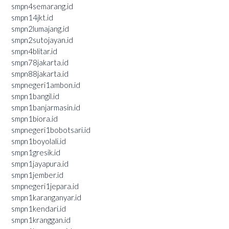
smpn4semarang.id
smpn14jkt.id
smpn2lumajang.id
smpn2sutojayan.id
smpn4blitar.id
smpn78jakarta.id
smpn88jakarta.id
smpnegeri1ambon.id
smpn1bangil.id
smpn1banjarmasin.id
smpn1biora.id
smpnegeri1bobotsari.id
smpn1boyolali.id
smpn1gresik.id
smpn1jayapura.id
smpn1jember.id
smpnegeri1jepara.id
smpn1karanganyar.id
smpn1kendari.id
smpn1kranggan.id