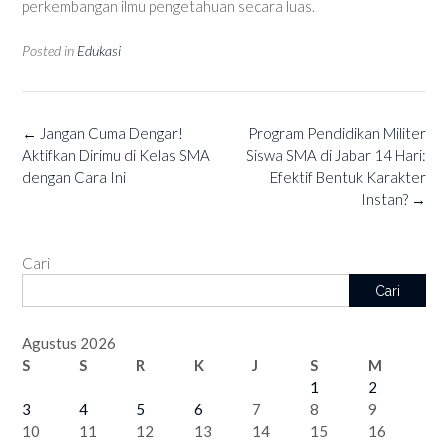
perkembangan ilmu pengetahuan secara luas.
Posted in
Edukasi
Post
←
Jangan Cuma Dengar!
Program Pendidikan Militer
navigation
Aktifkan Dirimu di Kelas SMA
Siswa SMA di Jabar 14 Hari:
dengan Cara Ini
Efektif Bentuk Karakter
Instan?
→
Cari
Cari
Agustus 2026
S
S
R
K
J
S
M
1
2
3
4
5
6
7
8
9
10
11
12
13
14
15
16