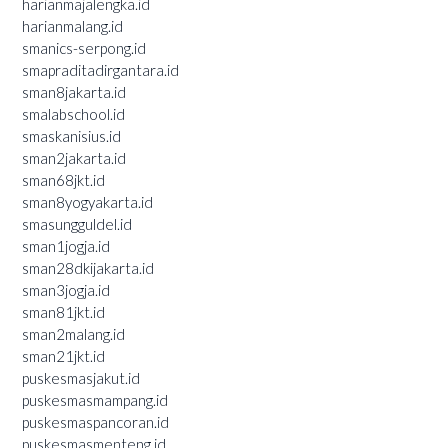
harianmajalengka.id
harianmalang.id
smanics-serpong.id
smapraditadirgantara.id
sman8jakarta.id
smalabschool.id
smaskanisius.id
sman2jakarta.id
sman68jkt.id
sman8yogyakarta.id
smasungguldel.id
sman1jogja.id
sman28dkijakarta.id
sman3jogja.id
sman81jkt.id
sman2malang.id
sman21jkt.id
puskesmasjakut.id
puskesmasmampang.id
puskesmaspancoran.id
puskesmasmenteng.id