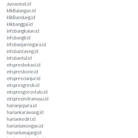
ayoasmat.id
klikBalangan.id
klikBandung.id
klikbanggai.id
infobangkalan.id
infobangli.id
infobanjarnegara.id
infobantaeng.id
infobantul.id
ekspresbekasi.id
ekspresbone.id
eksprescianjur.id
ekspresgresik.id
ekspresgorontalo.id
ekspresindramayu.id
harianjepara.id
hariankarawang.id
hariankediri.id
harianlamongan.id
harianlumajang.id