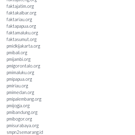
faktajatim.org
faktakalbar.org
faktariau.org
faktapapua.org
faktamaluku.org
faktasumut.org
pmidkijakarta.org
pmibali.org
pmijambi.org
pmigorontalo.org
pmimaluku.org
pmipapua.org
pmiriau.org
pmimedan.org
pmipalembang.org
pmijogja.org
pmibandung.org
pmibogor.org
pmisurabaya.org
smpn2semarang.id