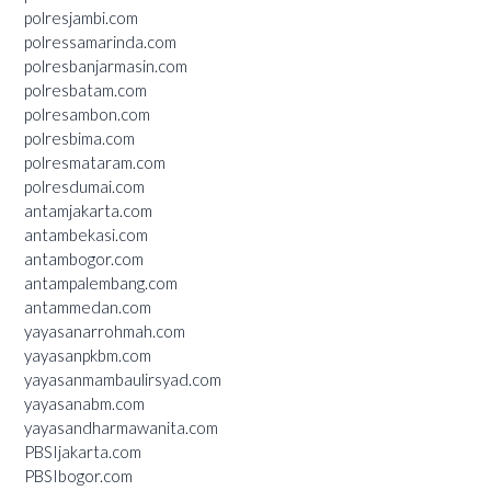
polresjambi.com
polressamarinda.com
polresbanjarmasin.com
polresbatam.com
polresambon.com
polresbima.com
polresmataram.com
polresdumai.com
antamjakarta.com
antambekasi.com
antambogor.com
antampalembang.com
antammedan.com
yayasanarrohmah.com
yayasanpkbm.com
yayasanmambaulirsyad.com
yayasanabm.com
yayasandharmawanita.com
PBSIjakarta.com
PBSIbogor.com