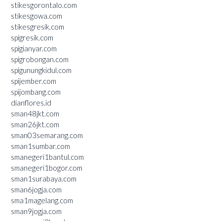
stikesgorontalo.com
stikesgowa.com
stikesgresik.com
spigresik.com
spigianyar.com
spigrobongan.com
spigunungkidul.com
spijember.com
spijombang.com
dianflores.id
sman48jkt.com
sman26jkt.com
sman03semarang.com
sman1sumbar.com
smanegeri1bantul.com
smanegeri1bogor.com
sman1surabaya.com
sman6jogja.com
sma1magelang.com
sman9jogja.com