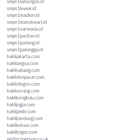
smpn1lamongan.id
smpn1luwuk.id
smpn1madiun.id
smpn1manokwari.id
smpn1narmada.id
smpn1pacitan.id
smpn1padang.id
smpn1pailangga.id
haklijakarta.com
haklilangsa.com
haklisabang.com
haklidenpasar.com
haklicilegon.com
hakliserang.com
haklibengkulu.com
haklijogja.com
haklijambi.com
haklibandung.com
haklibekasi.com
haklibogor.com
perfectperson.co.uk