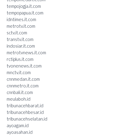
tempojogja.it.com
tempopapua.it.com
idntimes.it.com
metrotv.it.com
sctv.it.com
transtv.it.com
indosiar.it.com
metrotvnews.it.com
rctiplus.it.com
tvonenews.it.com
mnctv.it.com
cnnmedan.it.com
cnnmetro.it.com
cnnbali.it.com
meulaboh.id
tribunacehbarat.id
tribunacehbesar.id
tribunacehselatan.id
ayoagam.id
ayoasahan.id