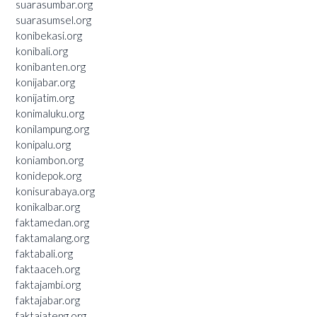
suarasumbar.org
suarasumsel.org
konibekasi.org
konibali.org
konibanten.org
konijabar.org
konijatim.org
konimaluku.org
konilampung.org
konipalu.org
koniambon.org
konidepok.org
konisurabaya.org
konikalbar.org
faktamedan.org
faktamalang.org
faktabali.org
faktaaceh.org
faktajambi.org
faktajabar.org
faktajateng.org