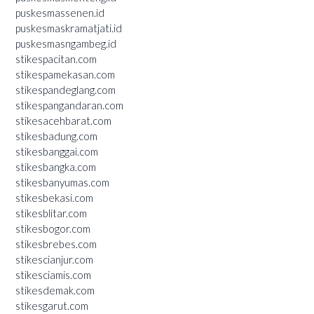
puskesmassenen.id
puskesmaskramatjati.id
puskesmasngambeg.id
stikespacitan.com
stikespamekasan.com
stikespandeglang.com
stikespangandaran.com
stikesacehbarat.com
stikesbadung.com
stikesbanggai.com
stikesbangka.com
stikesbanyumas.com
stikesbekasi.com
stikesblitar.com
stikesbogor.com
stikesbrebes.com
stikescianjur.com
stikesciamis.com
stikesdemak.com
stikesgarut.com