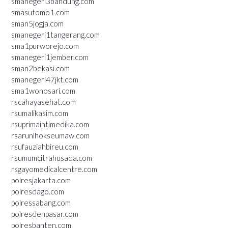
smanegeri3bandung.com
smasutomo1.com
sman5jogja.com
smanegeri1tangerang.com
sma1purworejo.com
smanegeri1jember.com
sman2bekasi.com
smanegeri47jkt.com
sma1wonosari.com
rscahayasehat.com
rsumalikasim.com
rsuprimaintimedika.com
rsarunlhokseumaw.com
rsufauziahbireu.com
rsumumcitrahusada.com
rsgayomedicalcentre.com
polresjakarta.com
polresdago.com
polressabang.com
polresdenpasar.com
polresbanten.com