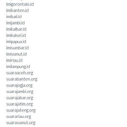
imigorontalo.id
imibanten.id
imibali.id
imijambi.id
imikalbar.id
imikalsel.id
imipapua.id
imisumbar.id
imisumut.id
imiriau.id
imilampung.id
suaraaceh.org
suarabanten.org
suarajogja.org
suarajambi.org
suarajabar.org
suarajatim.org
suarajateng.org
suarariau.org
suarasumut.org