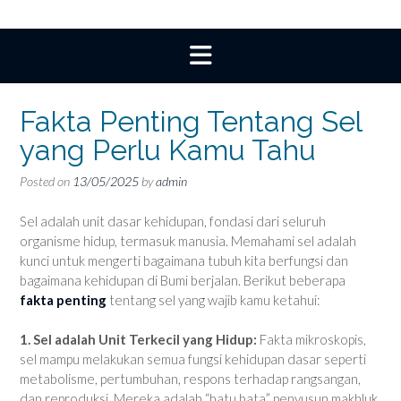
Fakta Penting Tentang Sel
yang Perlu Kamu Tahu
Posted on
13/05/2025
by
admin
Sel adalah unit dasar kehidupan, fondasi dari seluruh
organisme hidup, termasuk manusia. Memahami sel adalah
kunci untuk mengerti bagaimana tubuh kita berfungsi dan
bagaimana kehidupan di Bumi berjalan. Berikut beberapa
fakta penting
tentang sel yang wajib kamu ketahui:
1. Sel adalah Unit Terkecil yang Hidup:
Fakta mikroskopis,
sel mampu melakukan semua fungsi kehidupan dasar seperti
metabolisme, pertumbuhan, respons terhadap rangsangan,
dan reproduksi. Mereka adalah “batu bata” penyusun makhluk