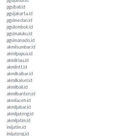
pgsibali.id
pgsijakarta.id
pgsimedan.id
pgsilombok.id
pgsimaluku.id
pgsimanado.id
akmilsumbar.id
akmilpapua.id
akmilriau.id
akmilntt.id
akmilkalbar.id
akmilkalsel.id
akmilbali.id
akmilbanten.id
akmilaceh.id
akmiljabar.id
akmiljateng.id
akmiljatim.id
imijatim.id
imijateng.id