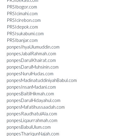
PRSIbogor.com
PRSIcimahi.com
PRSIcirebon.com
PRSIdepok.com
PRSIsukabumi.com
PRSIbanjar.com
ponpesIhyaUlumuddin.com
ponpesJabalRahmah.com
ponpesDarulKhairat.com
ponpesDarulMuhsinin.com
ponpesNurulHudas.com
ponpesMadinatuddiniyahBabul.com
ponpesInsanMadani.com
ponpesBaitilHikmah.com
ponpesDarulHidayahul.com
ponpesMafatihussaadah.com
ponpesRaudhatulAla.com
ponpesLiqaurrahmah.com
ponpesBabulUlum.com
ponpesThariqunNajah.com