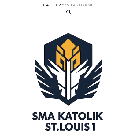
Skip
CALL US:
555-PANORAMIC
to
content