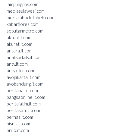
lampungpos.com
mediasulawesi.com
mediajabodetabek.com
kabarflores.com
seputarmetro.com
aktual.it.com
akurat.it.com
antara.it.com
analisadaily.it.com
antv.it.com
antvklik.it.com
ayojakarta.it.com
ayobandung.it.com
beritabali.it.com
bangsaonline.it.com
beritajatim.it.com
beritasatu.it.com
bernas.it.com
bisnis.it.com
brilio.it.com