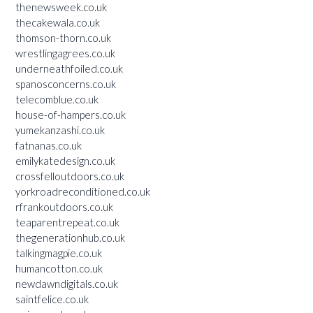
thenewsweek.co.uk
thecakewala.co.uk
thomson-thorn.co.uk
wrestlingagrees.co.uk
underneathfoiled.co.uk
spanosconcerns.co.uk
telecomblue.co.uk
house-of-hampers.co.uk
yumekanzashi.co.uk
fatnanas.co.uk
emilykatedesign.co.uk
crossfelloutdoors.co.uk
yorkroadreconditioned.co.uk
rfrankoutdoors.co.uk
teaparentrepeat.co.uk
thegenerationhub.co.uk
talkingmagpie.co.uk
humancotton.co.uk
newdawndigitals.co.uk
saintfelice.co.uk