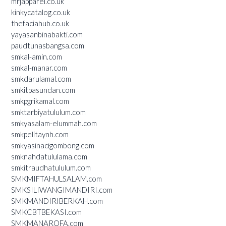
mrjapparel.co.uk
kinkycatalog.co.uk
thefaciahub.co.uk
yayasanbinabakti.com
paudtunasbangsa.com
smkal-amin.com
smkal-manar.com
smkdarulamal.com
smkitpasundan.com
smkpgrikamal.com
smktarbiyatululum.com
smkyasalam-elummah.com
smkpelitaynh.com
smkyasinacigombong.com
smknahdatululama.com
smkitraudhatululum.com
SMKMIFTAHULSALAM.com
SMKSILIWANGIMANDIRI.com
SMKMANDIRIBERKAH.com
SMKCBTBEKASI.com
SMKMANAROFA.com