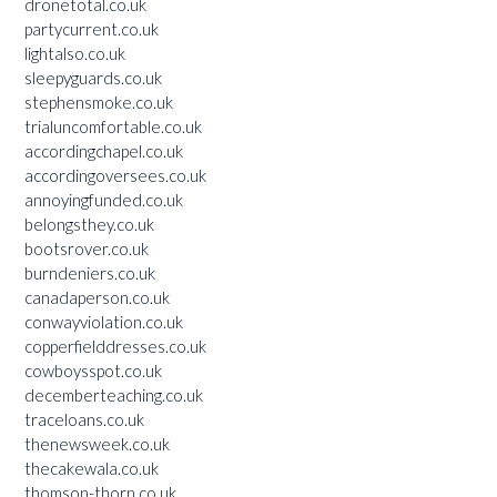
dronetotal.co.uk
partycurrent.co.uk
lightalso.co.uk
sleepyguards.co.uk
stephensmoke.co.uk
trialuncomfortable.co.uk
accordingchapel.co.uk
accordingoversees.co.uk
annoyingfunded.co.uk
belongsthey.co.uk
bootsrover.co.uk
burndeniers.co.uk
canadaperson.co.uk
conwayviolation.co.uk
copperfielddresses.co.uk
cowboysspot.co.uk
decemberteaching.co.uk
traceloans.co.uk
thenewsweek.co.uk
thecakewala.co.uk
thomson-thorn.co.uk