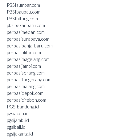
PBSIsumbar.com
PBSIbaubau.com
PBSIbitung.com
pbsipekanbaru.com
perbasimedan.com
perbasisurabaya.com
perbasibanjarbaru.com
perbasiblitar.com
perbasimagelang.com
perbasijambi.com
perbasiserang.com
perbasitangerang.com
perbasimalang.com
perbasidepok.com
perbasicirebon.com
PGSIbandung.id
pgsiaceh.id
pgsijambi.id
pgsibali.id
pgsijakarta.id