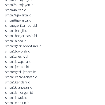
smpn2sutojayan.id
smpn4blitar.id
smpn78jakarta.id
smpn88jakarta.id
smpnegeri1ambon.id
smpn1bangil.id
smpn1banjarmasin.id
smpn1biora.id
smpnegeri1bobotsari.id
smpn1boyolali.id
smpn1gresik.id
smpn1jayapura.id
smpn1jember.id
smpnegeri1jepara.id
smpn1karanganyar.id
smpn1kendari.id
smpn1kranggan.id
smpn1lamongan.id
smpn1luwuk.id
smpn1madiun.id