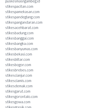
puskesmasngambeg.id
stikespacitan.com
stikespamekasan.com
stikespandeglang.com
stikespangandaran.com
stikesacehbarat.com
stikesbadung.com
stikesbanggai.com
stikesbangka.com
stikesbanyumas.com
stikesbekasi.com
stikesblitar.com
stikesbogor.com
stikesbrebes.com
stikescianjur.com
stikesciamis.com
stikesdemak.com
stikesgarut.com
stikesgorontalo.com
stikesgowa.com
stikesgresik.com