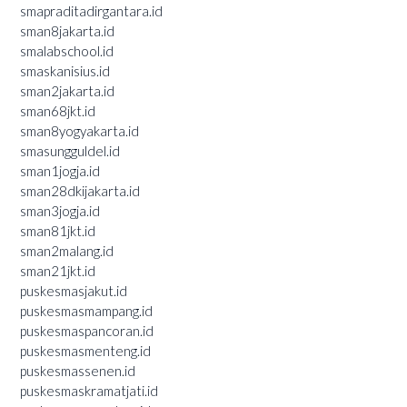
smapraditadirgantara.id
sman8jakarta.id
smalabschool.id
smaskanisius.id
sman2jakarta.id
sman68jkt.id
sman8yogyakarta.id
smasungguldel.id
sman1jogja.id
sman28dkijakarta.id
sman3jogja.id
sman81jkt.id
sman2malang.id
sman21jkt.id
puskesmasjakut.id
puskesmasmampang.id
puskesmaspancoran.id
puskesmasmenteng.id
puskesmassenen.id
puskesmaskramatjati.id