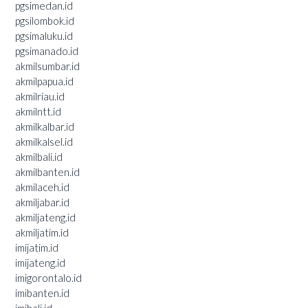
pgsimedan.id
pgsilombok.id
pgsimaluku.id
pgsimanado.id
akmilsumbar.id
akmilpapua.id
akmilriau.id
akmilntt.id
akmilkalbar.id
akmilkalsel.id
akmilbali.id
akmilbanten.id
akmilaceh.id
akmiljabar.id
akmiljateng.id
akmiljatim.id
imijatim.id
imijateng.id
imigorontalo.id
imibanten.id
imibali.id