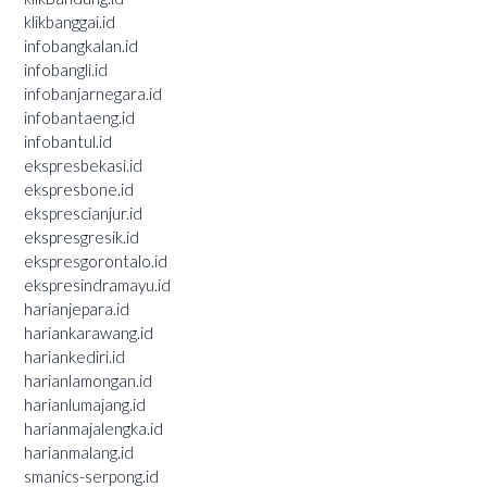
klikbanggai.id
infobangkalan.id
infobangli.id
infobanjarnegara.id
infobantaeng.id
infobantul.id
ekspresbekasi.id
ekspresbone.id
eksprescianjur.id
ekspresgresik.id
ekspresgorontalo.id
ekspresindramayu.id
harianjepara.id
hariankarawang.id
hariankediri.id
harianlamongan.id
harianlumajang.id
harianmajalengka.id
harianmalang.id
smanics-serpong.id