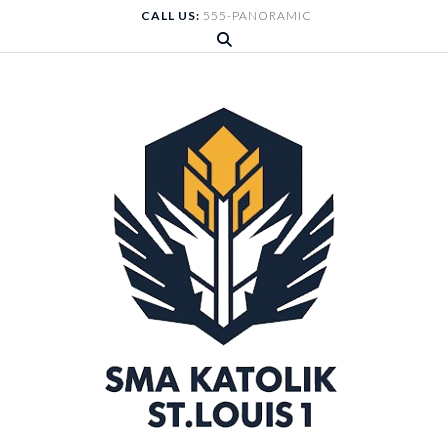
Skip
CALL US:
555-PANORAMIC
to
content