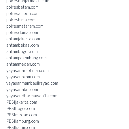
polresbanjarmasin.com
polresbatam.com
polresambon.com
polresbima.com
polresmataram.com
polresdumai.com
antamjakarta.com
antambekasi.com
antambogor.com
antampalembang.com
antammedan.com
yayasanarrohmah.com
yayasanpkbm.com
yayasanmambaulirsyad.com
yayasanabm.com
yayasandharmawanita.com
PBSIjakarta.com
PBSIbogor.com
PBSImedan.com
PBSIlampung.com
PBSIkaltim.com