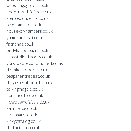
wrestlingagrees.co.uk
underneathfoiled.co.uk
spanosconcerns.co.uk
telecomblue.co.uk
house-of-hampers.co.uk
yumekanzashi.co.uk
fatnanas.co.uk
emilykatedesign.co.uk
crossfelloutdoors.co.uk
yorkroadreconditioned.co.uk
rfrankoutdoors.co.uk
teaparentrepeat.co.uk
thegenerationhub.co.uk
talkingmagpie.co.uk
humancotton.co.uk
newdawndigitals.co.uk
saintfelice.co.uk
mrjapparel.co.uk
kinkycatalog.co.uk
thefaciahub.co.uk