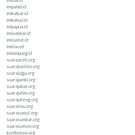
imijambi.id
imikalbar.id
imikalsel.id
imipapua.id
imisumbar.id
imisumut.id
imiriau.id
imilampung.id
suaraaceh.org
suarabanten.org
suarajogja.org
suarajambi.org
suarajabar.org
suarajatim.org
suarajateng.org
suarariau.org
suarasumut.org
suarasumbar.org
suarasumsel.org
konibekasi.org