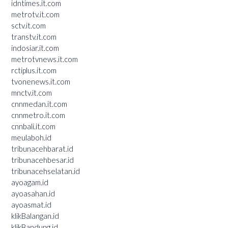
idntimes.it.com
metrotv.it.com
sctv.it.com
transtv.it.com
indosiar.it.com
metrotvnews.it.com
rctiplus.it.com
tvonenews.it.com
mnctv.it.com
cnnmedan.it.com
cnnmetro.it.com
cnnbali.it.com
meulaboh.id
tribunacehbarat.id
tribunacehbesar.id
tribunacehselatan.id
ayoagam.id
ayoasahan.id
ayoasmat.id
klikBalangan.id
klikBandung.id