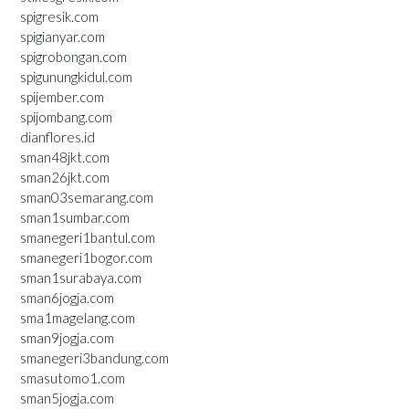
spigresik.com
spigianyar.com
spigrobongan.com
spigunungkidul.com
spijember.com
spijombang.com
dianflores.id
sman48jkt.com
sman26jkt.com
sman03semarang.com
sman1sumbar.com
smanegeri1bantul.com
smanegeri1bogor.com
sman1surabaya.com
sman6jogja.com
sma1magelang.com
sman9jogja.com
smanegeri3bandung.com
smasutomo1.com
sman5jogja.com