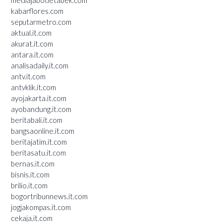
kabarflores.com
seputarmetro.com
aktual.it.com
akurat.it.com
antara.it.com
analisadaily.it.com
antv.it.com
antvklik.it.com
ayojakarta.it.com
ayobandung.it.com
beritabali.it.com
bangsaonline.it.com
beritajatim.it.com
beritasatu.it.com
bernas.it.com
bisnis.it.com
brilio.it.com
bogortribunnews.it.com
jogjakompas.it.com
cekaja.it.com