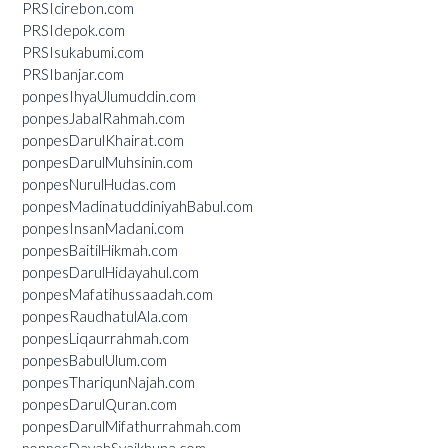
PRSIcirebon.com
PRSIdepok.com
PRSIsukabumi.com
PRSIbanjar.com
ponpesIhyaUlumuddin.com
ponpesJabalRahmah.com
ponpesDarulKhairat.com
ponpesDarulMuhsinin.com
ponpesNurulHudas.com
ponpesMadinatuddiniyahBabul.com
ponpesInsanMadani.com
ponpesBaitilHikmah.com
ponpesDarulHidayahul.com
ponpesMafatihussaadah.com
ponpesRaudhatulAla.com
ponpesLiqaurrahmah.com
ponpesBabulUlum.com
ponpesThariqunNajah.com
ponpesDarulQuran.com
ponpesDarulMifathurrahmah.com
ponpesDayahSyaikhuna.com