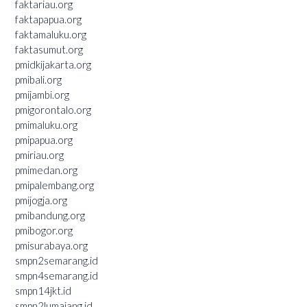
faktariau.org
faktapapua.org
faktamaluku.org
faktasumut.org
pmidkijakarta.org
pmibali.org
pmijambi.org
pmigorontalo.org
pmimaluku.org
pmipapua.org
pmiriau.org
pmimedan.org
pmipalembang.org
pmijogja.org
pmibandung.org
pmibogor.org
pmisurabaya.org
smpn2semarang.id
smpn4semarang.id
smpn14jkt.id
smpn2lumajang.id