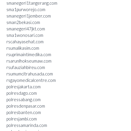
smanegeri1tangerang.com
sma1purworejo.com
smanegeri1jember.com
sman2bekasi.com
smanegeri47jkt.com
sma1wonosari.com
rscahayasehat.com
rsumalikasim.com
rsuprimaintimedika.com
rsarunlhokseumaw.com
rsufauziahbireu.com
rsumumcitrahusada.com
rsgayomedicalcentre.com
polresjakarta.com
polresdago.com
polressabang.com
polresdenpasar.com
polresbanten.com
polresjambi.com
polressamarinda.com