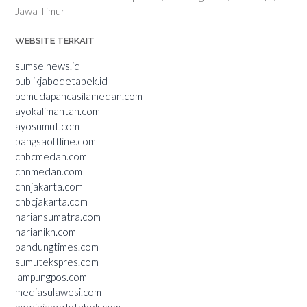
Jawa Timur
WEBSITE TERKAIT
sumselnews.id
publikjabodetabek.id
pemudapancasilamedan.com
ayokalimantan.com
ayosumut.com
bangsaoffline.com
cnbcmedan.com
cnnmedan.com
cnnjakarta.com
cnbcjakarta.com
hariansumatra.com
harianikn.com
bandungtimes.com
sumutekspres.com
lampungpos.com
mediasulawesi.com
mediajabodetabek.com