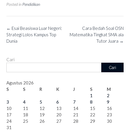
Posted in
Pendidikan
Post
←
Esai Beasiswa Luar Negeri:
Cara Bedah Soal OSN
navigation
Strategi Lolos Kampus Top
Matematika Tingkat SMA ala
Dunia
Tutor Juara
→
Cari
Cari
Agustus 2026
S
S
R
K
J
S
M
1
2
3
4
5
6
7
8
9
10
11
12
13
14
15
16
17
18
19
20
21
22
23
24
25
26
27
28
29
30
31