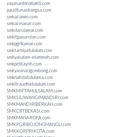
yayasanbinabakti.com
paudtunasbangsa.com
smkal-amin.com
smkal-manar.com
smkdarulamal.com
smkitpasundan.com
smkpgrikamal.com
smktarbiyatululum.com
smkyasalam-elummah.com
smkpelitaynh.com
smkyasinacigombong.com
smknahdatululama.com
smkitraudhatululum.com
SMKMIFTAHULSALAM.com
SMKSILIWANGIMANDIRI.com
SMKMANDIRIBERKAH.com
SMKCBTBEKASI.com
SMKMANAROFA.com
SMKPGRIBOJONGMANGU.com
SMKKORPRIKOTA.com