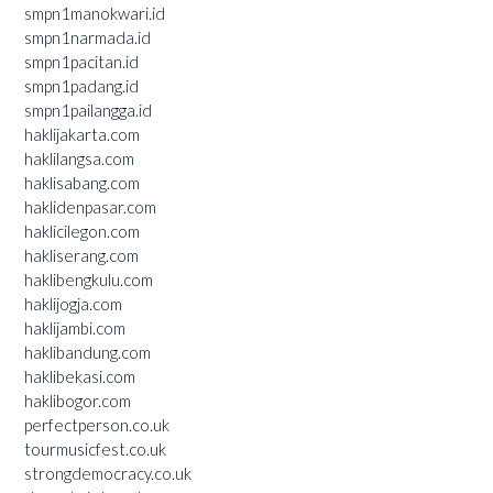
smpn1manokwari.id
smpn1narmada.id
smpn1pacitan.id
smpn1padang.id
smpn1pailangga.id
haklijakarta.com
haklilangsa.com
haklisabang.com
haklidenpasar.com
haklicilegon.com
hakliserang.com
haklibengkulu.com
haklijogja.com
haklijambi.com
haklibandung.com
haklibekasi.com
haklibogor.com
perfectperson.co.uk
tourmusicfest.co.uk
strongdemocracy.co.uk