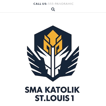
Skip
CALL US:
555-PANORAMIC
to
content