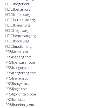
HDCIbogor.org
HDCIbekasi.org
HDCIdepok.org
HDCIsukabumi.org
HDCIbanjar.org
HDCItegal.org
HDCIsemarang.org
HDCIkediri.org
HDCImadiun.org
PRSIaceh.com
PRSIsabang.com
PRSIdenpasar.com
PRSIcilegon.com
PRSItangerang.com
PRSIserang.com
PRSIbengkulu.com
PRSIjogja.com
PRSIgorontalo.com
PRSIjambi.com
PRSIbandung.com