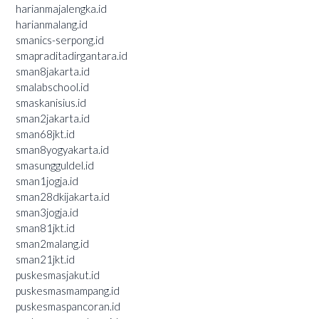
harianmajalengka.id
harianmalang.id
smanics-serpong.id
smapraditadirgantara.id
sman8jakarta.id
smalabschool.id
smaskanisius.id
sman2jakarta.id
sman68jkt.id
sman8yogyakarta.id
smasungguldel.id
sman1jogja.id
sman28dkijakarta.id
sman3jogja.id
sman81jkt.id
sman2malang.id
sman21jkt.id
puskesmasjakut.id
puskesmasmampang.id
puskesmaspancoran.id