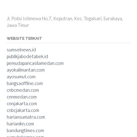
Jl. Polisi Istimewa No.7, Keputran, Kec. Tegalsari, Surabaya,
Jawa Timur
WEBSITE TERKAIT
sumselnews.id
publikjabodetabek.id
pemudapancasilamedan.com
ayokalimantan.com
ayosumut.com
bangsaoffline.com
cnbcmedan.com
cnnmedan.com
cnnjakarta.com
cnbcjakarta.com
hariansumatra.com
harianikn.com
bandungtimes.com
sumutekspres.com