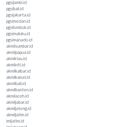
pgsijambi.id
pgsibali.id
pgsijakarta.id
pgsimedan.id
pgsilombok.id
pgsimaluku.id
pgsimanado.id
akmilsumbar.id
akmilpapua.id
akmilriau.id
akmilntt.id
akmilkalbar.id
akmilkalsel.id
akmilbali.id
akmilbanten.id
akmilaceh.id
akmiljabar.id
akmiljateng.id
akmiljatim.id
imijatim.id
imijateng.id