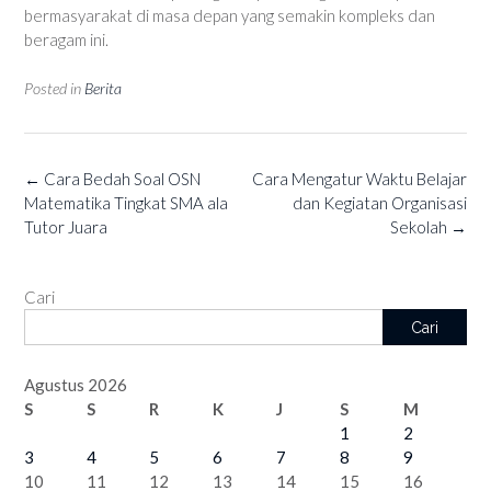
bermasyarakat di masa depan yang semakin kompleks dan
beragam ini.
Posted in
Berita
Post
←
Cara Bedah Soal OSN
Cara Mengatur Waktu Belajar
navigation
Matematika Tingkat SMA ala
dan Kegiatan Organisasi
Tutor Juara
Sekolah
→
Cari
Cari
Agustus 2026
S
S
R
K
J
S
M
1
2
3
4
5
6
7
8
9
10
11
12
13
14
15
16