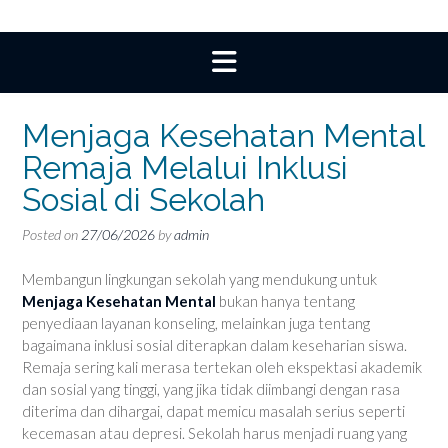
Menjaga Kesehatan Mental
Remaja Melalui Inklusi
Sosial di Sekolah
Posted on
27/06/2026
by
admin
Membangun lingkungan sekolah yang mendukung untuk
Menjaga Kesehatan Mental
bukan hanya tentang
penyediaan layanan konseling, melainkan juga tentang
bagaimana inklusi sosial diterapkan dalam keseharian siswa.
Remaja sering kali merasa tertekan oleh ekspektasi akademik
dan sosial yang tinggi, yang jika tidak diimbangi dengan rasa
diterima dan dihargai, dapat memicu masalah serius seperti
kecemasan atau depresi. Sekolah harus menjadi ruang yang