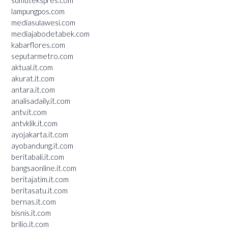
lampungpos.com
mediasulawesi.com
mediajabodetabek.com
kabarflores.com
seputarmetro.com
aktual.it.com
akurat.it.com
antara.it.com
analisadaily.it.com
antv.it.com
antvklik.it.com
ayojakarta.it.com
ayobandung.it.com
beritabali.it.com
bangsaonline.it.com
beritajatim.it.com
beritasatu.it.com
bernas.it.com
bisnis.it.com
brilio.it.com