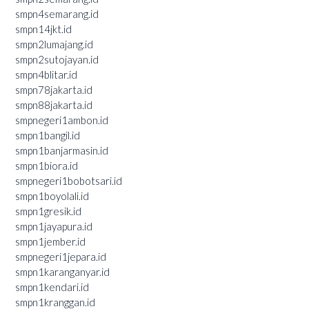
smpn4semarang.id
smpn14jkt.id
smpn2lumajang.id
smpn2sutojayan.id
smpn4blitar.id
smpn78jakarta.id
smpn88jakarta.id
smpnegeri1ambon.id
smpn1bangil.id
smpn1banjarmasin.id
smpn1biora.id
smpnegeri1bobotsari.id
smpn1boyolali.id
smpn1gresik.id
smpn1jayapura.id
smpn1jember.id
smpnegeri1jepara.id
smpn1karanganyar.id
smpn1kendari.id
smpn1kranggan.id