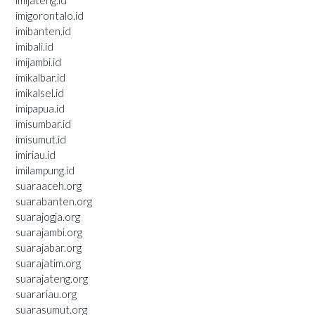
imigorontalo.id
imibanten.id
imibali.id
imijambi.id
imikalbar.id
imikalsel.id
imipapua.id
imisumbar.id
imisumut.id
imiriau.id
imilampung.id
suaraaceh.org
suarabanten.org
suarajogja.org
suarajambi.org
suarajabar.org
suarajatim.org
suarajateng.org
suarariau.org
suarasumut.org