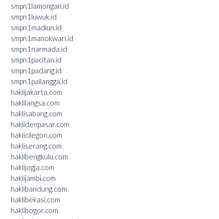
smpn1lamongan.id
smpn1luwuk.id
smpn1madiun.id
smpn1manokwari.id
smpn1narmada.id
smpn1pacitan.id
smpn1padang.id
smpn1pailangga.id
haklijakarta.com
haklilangsa.com
haklisabang.com
haklidenpasar.com
haklicilegon.com
hakliserang.com
haklibengkulu.com
haklijogja.com
haklijambi.com
haklibandung.com
haklibekasi.com
haklibogor.com