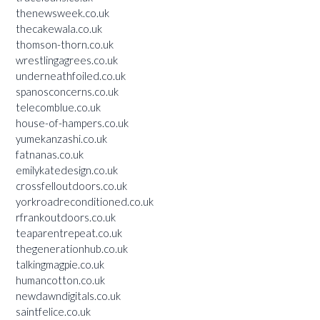
thenewsweek.co.uk
thecakewala.co.uk
thomson-thorn.co.uk
wrestlingagrees.co.uk
underneathfoiled.co.uk
spanosconcerns.co.uk
telecomblue.co.uk
house-of-hampers.co.uk
yumekanzashi.co.uk
fatnanas.co.uk
emilykatedesign.co.uk
crossfelloutdoors.co.uk
yorkroadreconditioned.co.uk
rfrankoutdoors.co.uk
teaparentrepeat.co.uk
thegenerationhub.co.uk
talkingmagpie.co.uk
humancotton.co.uk
newdawndigitals.co.uk
saintfelice.co.uk