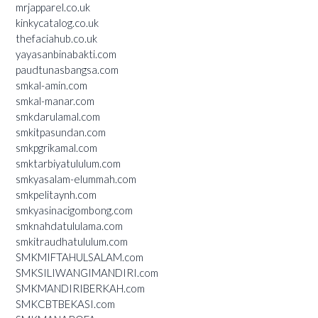
mrjapparel.co.uk
kinkycatalog.co.uk
thefaciahub.co.uk
yayasanbinabakti.com
paudtunasbangsa.com
smkal-amin.com
smkal-manar.com
smkdarulamal.com
smkitpasundan.com
smkpgrikamal.com
smktarbiyatululum.com
smkyasalam-elummah.com
smkpelitaynh.com
smkyasinacigombong.com
smknahdatululama.com
smkitraudhatululum.com
SMKMIFTAHULSALAM.com
SMKSILIWANGIMANDIRI.com
SMKMANDIRIBERKAH.com
SMKCBTBEKASI.com