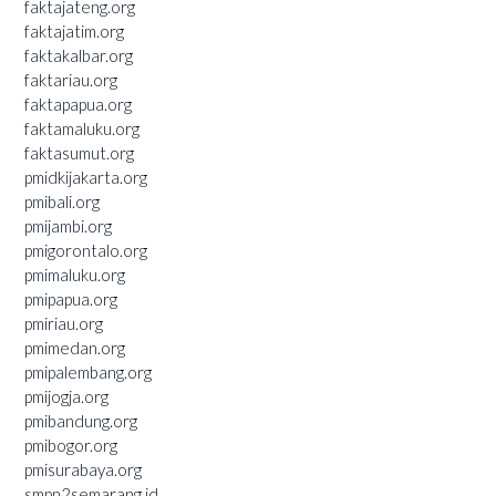
faktajateng.org
faktajatim.org
faktakalbar.org
faktariau.org
faktapapua.org
faktamaluku.org
faktasumut.org
pmidkijakarta.org
pmibali.org
pmijambi.org
pmigorontalo.org
pmimaluku.org
pmipapua.org
pmiriau.org
pmimedan.org
pmipalembang.org
pmijogja.org
pmibandung.org
pmibogor.org
pmisurabaya.org
smpn2semarang.id