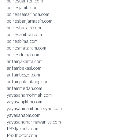
polresbanten.com
polresjambi.com
polressamarinda.com
polresbanjarmasin.com
polresbatam.com
polresambon.com
polresbima.com
polresmataram.com
polresdumai.com
antamjakarta.com
antambekasi.com
antambogor.com
antampalembang.com
antammedan.com
yayasanarrohmah.com
yayasanpkbm.com
yayasanmambaulirsyad.com
yayasanabm.com
yayasandharmawanita.com
PBSIjakarta.com
PBSIbogor.com