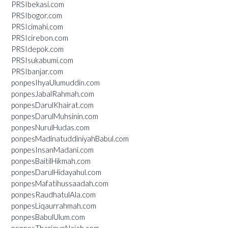
PRSIbekasi.com
PRSIbogor.com
PRSIcimahi.com
PRSIcirebon.com
PRSIdepok.com
PRSIsukabumi.com
PRSIbanjar.com
ponpesIhyaUlumuddin.com
ponpesJabalRahmah.com
ponpesDarulKhairat.com
ponpesDarulMuhsinin.com
ponpesNurulHudas.com
ponpesMadinatuddiniyahBabul.com
ponpesInsanMadani.com
ponpesBaitilHikmah.com
ponpesDarulHidayahul.com
ponpesMafatihussaadah.com
ponpesRaudhatulAla.com
ponpesLiqaurrahmah.com
ponpesBabulUlum.com
ponpesThariqunNajah.com