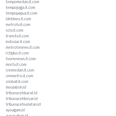
tempomedan.it.com
tempojogja.it.com
tempopapua.it.com
idntimes.it.com
metrotv.it.com
sctv.it.com
transtv.it.com
indosiar.it.com
metrotvnews.it.com
rctiplus.it.com
tvonenews.it.com
mnctv.it.com
cnnmedan.it.com
cnnmetro.it.com
cnnbali.it.com
meulaboh.id
tribunacehbarat.id
tribunacehbesar.id
tribunacehselatan.id
ayoagam.id
ayoasahan.id