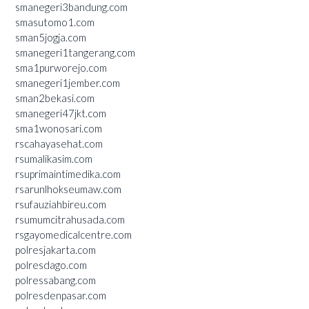
smanegeri3bandung.com
smasutomo1.com
sman5jogja.com
smanegeri1tangerang.com
sma1purworejo.com
smanegeri1jember.com
sman2bekasi.com
smanegeri47jkt.com
sma1wonosari.com
rscahayasehat.com
rsumalikasim.com
rsuprimaintimedika.com
rsarunlhokseumaw.com
rsufauziahbireu.com
rsumumcitrahusada.com
rsgayomedicalcentre.com
polresjakarta.com
polresdago.com
polressabang.com
polresdenpasar.com