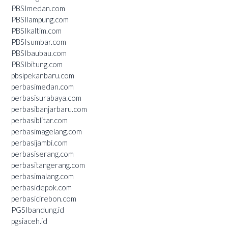
PBSImedan.com
PBSIlampung.com
PBSIkaltim.com
PBSIsumbar.com
PBSIbaubau.com
PBSIbitung.com
pbsipekanbaru.com
perbasimedan.com
perbasisurabaya.com
perbasibanjarbaru.com
perbasiblitar.com
perbasimagelang.com
perbasijambi.com
perbasiserang.com
perbasitangerang.com
perbasimalang.com
perbasidepok.com
perbasicirebon.com
PGSIbandung.id
pgsiaceh.id