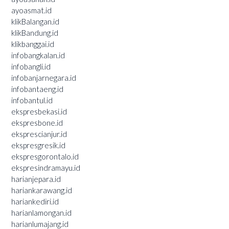
ayoasmat.id
klikBalangan.id
klikBandung.id
klikbanggai.id
infobangkalan.id
infobangli.id
infobanjarnegara.id
infobantaeng.id
infobantul.id
ekspresbekasi.id
ekspresbone.id
eksprescianjur.id
ekspresgresik.id
ekspresgorontalo.id
ekspresindramayu.id
harianjepara.id
hariankarawang.id
hariankediri.id
harianlamongan.id
harianlumajang.id