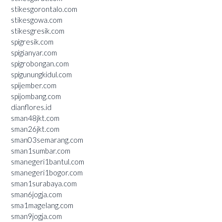
stikesgorontalo.com
stikesgowa.com
stikesgresik.com
spigresik.com
spigianyar.com
spigrobongan.com
spigunungkidul.com
spijember.com
spijombang.com
dianflores.id
sman48jkt.com
sman26jkt.com
sman03semarang.com
sman1sumbar.com
smanegeri1bantul.com
smanegeri1bogor.com
sman1surabaya.com
sman6jogja.com
sma1magelang.com
sman9jogja.com