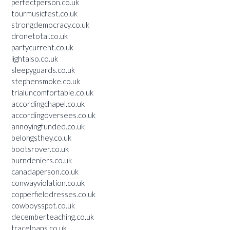
perfectperson.co.uk
tourmusicfest.co.uk
strongdemocracy.co.uk
dronetotal.co.uk
partycurrent.co.uk
lightalso.co.uk
sleepyguards.co.uk
stephensmoke.co.uk
trialuncomfortable.co.uk
accordingchapel.co.uk
accordingoversees.co.uk
annoyingfunded.co.uk
belongsthey.co.uk
bootsrover.co.uk
burndeniers.co.uk
canadaperson.co.uk
conwayviolation.co.uk
copperfielddresses.co.uk
cowboysspot.co.uk
decemberteaching.co.uk
traceloans.co.uk