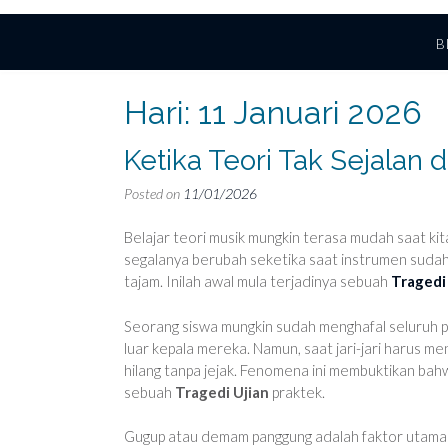
B
Hari:
11 Januari 2026
Ketika Teori Tak Sejalan 
Posted on
11/01/2026
Belajar teori musik mungkin terasa mudah saat ki
segalanya berubah seketika saat instrumen sudah
tajam. Inilah awal mula terjadinya sebuah
Tragedi
Seorang siswa mungkin sudah menghafal seluruh p
luar kepala mereka. Namun, saat jari-jari harus m
hilang tanpa jejak. Fenomena ini membuktikan bah
sebuah
Tragedi Ujian
praktek.
Gugup atau demam panggung adalah faktor utama