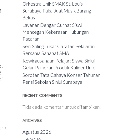
Orkestra Unik SMAK St. Louis
g
Surabaya Pakai Alat Musik Barang
Bekas
Layanan Dengar Curhat Siswi
Mencegah Kekerasan Hubungan
Pacaran
Seni Saling Tukar Catatan Pelajaran
Bersama Sahabat SMA
Kewirausahaan Pelajar: Siswa Sinlui
ng
Gelar Pameran Produk Kuliner Unik
g
Sorotan Tata Cahaya Konser Tahunan
di
Pensi Sekolah Sinlui Surabaya
RECENT COMMENTS
Tidak ada komentar untuk ditampilkan.
ARCHIVES
orik
Agustus 2026
g
Juli 2026