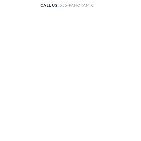
Skip
CALL US:
555-PANORAMIC
to
content