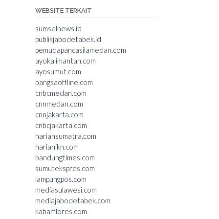
WEBSITE TERKAIT
sumselnews.id
publikjabodetabek.id
pemudapancasilamedan.com
ayokalimantan.com
ayosumut.com
bangsaoffline.com
cnbcmedan.com
cnnmedan.com
cnnjakarta.com
cnbcjakarta.com
hariansumatra.com
harianikn.com
bandungtimes.com
sumutekspres.com
lampungpos.com
mediasulawesi.com
mediajabodetabek.com
kabarflores.com