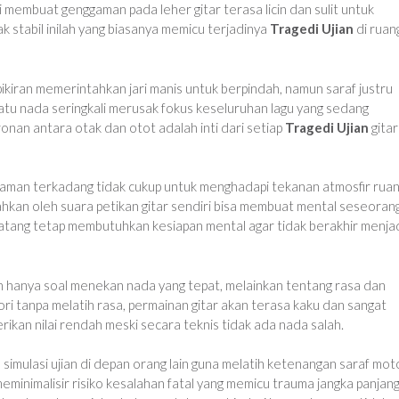
i membuat genggaman pada leher gitar terasa licin dan sulit untuk
k stabil inilah yang biasanya memicu terjadinya
Tragedi Ujian
di ruan
iran memerintahkan jari manis untuk berpindah, namun saraf justru
atu nada seringkali merusak fokus keseluruhan lagu yang sedang
onan antara otak dan otot adalah inti dari setiap
Tragedi Ujian
gitar
yaman terkadang tidak cukup untuk menghadapi tekanan atmosfir rua
cahkan oleh suara petikan gitar sendiri bisa membuat mental seseoran
matang tetap membutuhkan kesiapan mental agar tidak berakhir menja
 hanya soal menekan nada yang tepat, melainkan tentang rasa dan
ri tanpa melatih rasa, permainan gitar akan terasa kaku dan sangat
ikan nilai rendah meski secara teknis tidak ada nada salah.
 simulasi ujian di depan orang lain guna melatih ketenangan saraf mot
inimalisir risiko kesalahan fatal yang memicu trauma jangka panjan