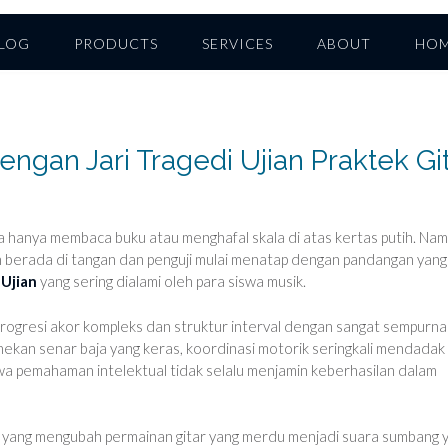
LOG
PRODUCTS
SERVICES
ABOUT
HO
dengan Jari Tragedi Ujian Praktek Gi
ta hanya membaca buku atau menghafal skala di atas kertas putih. Nam
 berada di tangan dan penguji mulai menatap dengan pandangan yang
 Ujian
yang sering dialami oleh para siswa musik.
rogresi akor kompleks dan struktur interval dengan sangat sempurna
enekan senar baja yang keras, koordinasi motorik seringkali mendadak
wa pemahaman intelektual tidak selalu menjamin keberhasilan dalam
 yang mengubah permainan gitar yang merdu menjadi suara sumbang 