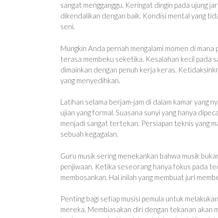
sangat mengganggu. Keringat dingin pada ujung jar
dikendalikan dengan baik. Kondisi mental yang tida
seni.
Mungkin Anda pernah mengalami momen di mana pik
terasa membeku seketika. Kesalahan kecil pada s
dimainkan dengan penuh kerja keras. Ketidaksinkr
yang menyedihkan.
Latihan selama berjam-jam di dalam kamar yang n
ujian yang formal. Suasana sunyi yang hanya dipe
menjadi sangat tertekan. Persiapan teknis yang 
sebuah kegagalan.
Guru musik sering menekankan bahwa musik bukan
penjiwaan. Ketika seseorang hanya fokus pada teo
membosankan. Hal inilah yang membuat juri member
Penting bagi setiap musisi pemula untuk melakukan
mereka. Membiasakan diri dengan tekanan akan mem