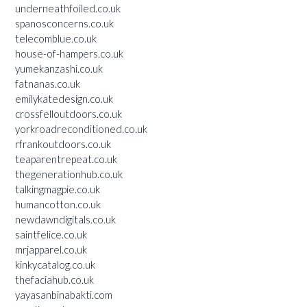
underneathfoiled.co.uk
spanosconcerns.co.uk
telecomblue.co.uk
house-of-hampers.co.uk
yumekanzashi.co.uk
fatnanas.co.uk
emilykatedesign.co.uk
crossfelloutdoors.co.uk
yorkroadreconditioned.co.uk
rfrankoutdoors.co.uk
teaparentrepeat.co.uk
thegenerationhub.co.uk
talkingmagpie.co.uk
humancotton.co.uk
newdawndigitals.co.uk
saintfelice.co.uk
mrjapparel.co.uk
kinkycatalog.co.uk
thefaciahub.co.uk
yayasanbinabakti.com