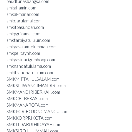
paudtunasbangsa.com
smkal-amin.com
smkal-manar.com
smkdarulamal.com
smkitpasundan.com
smkpgrikamal.com
smktarbiyatululum.com
smkyasalam-elummah.com
smkpelitaynh.com
smkyasinacigombong.com
smknahdatululama.com
smkitraudhatululum.com
SMKMIFTAHULSALAM.com
SMKSILIWANGIMANDIRI.com
SMKMANDIRIBERKAH.com
SMKCBTBEKASI.com
SMKMANAROFA.com
SMKPGRIBOJONGMANGU.com
SMKKORPRIKOTA.com
SMKITDARULHIDAYAH.com
SMKSIROJULUMMAH.com