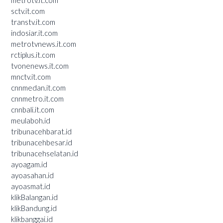
metrotv.it.com
sctv.it.com
transtv.it.com
indosiar.it.com
metrotvnews.it.com
rctiplus.it.com
tvonenews.it.com
mnctv.it.com
cnnmedan.it.com
cnnmetro.it.com
cnnbali.it.com
meulaboh.id
tribunacehbarat.id
tribunacehbesar.id
tribunacehselatan.id
ayoagam.id
ayoasahan.id
ayoasmat.id
klikBalangan.id
klikBandung.id
klikbanggai.id