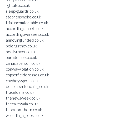
lightalso.co.uk
sleepyguards.co.uk
stephensmoke.co.uk
trialuncomfortable.co.uk
accordingchapel.co.uk
accordingoversees.co.uk
annoyingfunded.co.uk
belongsthey.co.uk
bootsrover.co.uk
burndeniers.co.uk
canadaperson.co.uk
conwayviolation.co.uk
copperfielddresses.co.uk
cowboysspot.co.uk
decemberteaching.co.uk
traceloans.co.uk
thenewsweek.co.uk
thecakewala.co.uk
thomson-thorn.co.uk
wrestlingagrees.co.uk