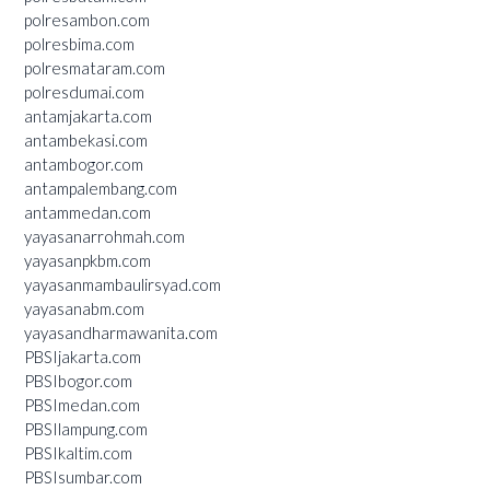
polresambon.com
polresbima.com
polresmataram.com
polresdumai.com
antamjakarta.com
antambekasi.com
antambogor.com
antampalembang.com
antammedan.com
yayasanarrohmah.com
yayasanpkbm.com
yayasanmambaulirsyad.com
yayasanabm.com
yayasandharmawanita.com
PBSIjakarta.com
PBSIbogor.com
PBSImedan.com
PBSIlampung.com
PBSIkaltim.com
PBSIsumbar.com