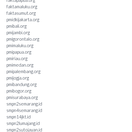
faktapapua.org
faktamaluku.org
faktasumut.org
pmidkijakarta.org
pmibali.org
pmijambi.org
pmigorontalo.org
pmimaluku.org
pmipapua.org
pmiriau.org
pmimedan.org
pmipalembang.org
pmijogja.org
pmibandung.org
pmibogor.org
pmisurabaya.org
smpn2semarang.id
smpn4semarang.id
smpn14jkt.id
smpn2lumajang.id
smpn2sutojayan.id