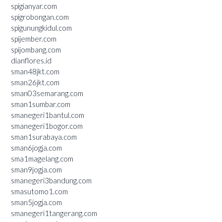
spigianyar.com
spigrobongan.com
spigunungkidul.com
spijember.com
spijombang.com
dianflores.id
sman48jkt.com
sman26jkt.com
sman03semarang.com
sman1sumbar.com
smanegeri1bantul.com
smanegeri1bogor.com
sman1surabaya.com
sman6jogja.com
sma1magelang.com
sman9jogja.com
smanegeri3bandung.com
smasutomo1.com
sman5jogja.com
smanegeri1tangerang.com