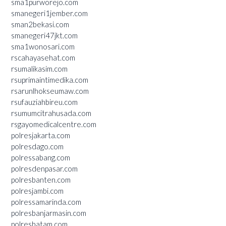
sma1purworejo.com
smanegeri1jember.com
sman2bekasi.com
smanegeri47jkt.com
sma1wonosari.com
rscahayasehat.com
rsumalikasim.com
rsuprimaintimedika.com
rsarunlhokseumaw.com
rsufauziahbireu.com
rsumumcitrahusada.com
rsgayomedicalcentre.com
polresjakarta.com
polresdago.com
polressabang.com
polresdenpasar.com
polresbanten.com
polresjambi.com
polressamarinda.com
polresbanjarmasin.com
polresbatam.com