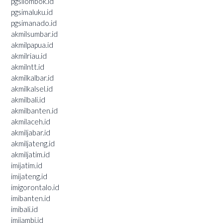
pgsilombok.id
pgsimaluku.id
pgsimanado.id
akmilsumbar.id
akmilpapua.id
akmilriau.id
akmilntt.id
akmilkalbar.id
akmilkalsel.id
akmilbali.id
akmilbanten.id
akmilaceh.id
akmiljabar.id
akmiljateng.id
akmiljatim.id
imijatim.id
imijateng.id
imigorontalo.id
imibanten.id
imibali.id
imijambi.id