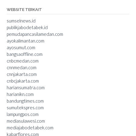
WEBSITE TERKAIT
sumselnews.id
publikjabodetabek.id
pemudapancasilamedan.com
ayokalimantan.com
ayosumut.com
bangsaoffline.com
cnbcmedan.com
cnnmedan.com
cnnjakarta.com
cnbcjakarta.com
hariansumatra.com
harianikn.com
bandungtimes.com
sumutekspres.com
lampungpos.com
mediasulawesi.com
mediajabodetabek.com
kabarflores.com