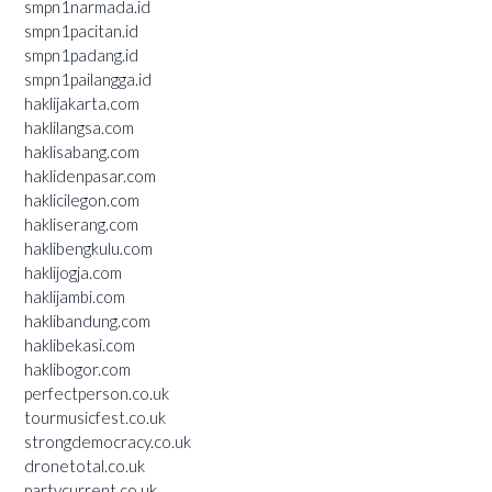
smpn1narmada.id
smpn1pacitan.id
smpn1padang.id
smpn1pailangga.id
haklijakarta.com
haklilangsa.com
haklisabang.com
haklidenpasar.com
haklicilegon.com
hakliserang.com
haklibengkulu.com
haklijogja.com
haklijambi.com
haklibandung.com
haklibekasi.com
haklibogor.com
perfectperson.co.uk
tourmusicfest.co.uk
strongdemocracy.co.uk
dronetotal.co.uk
partycurrent.co.uk