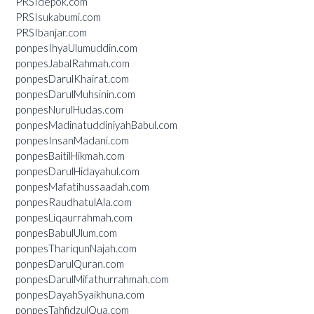
PRSIdepok.com
PRSIsukabumi.com
PRSIbanjar.com
ponpesIhyaUlumuddin.com
ponpesJabalRahmah.com
ponpesDarulKhairat.com
ponpesDarulMuhsinin.com
ponpesNurulHudas.com
ponpesMadinatuddiniyahBabul.com
ponpesInsanMadani.com
ponpesBaitilHikmah.com
ponpesDarulHidayahul.com
ponpesMafatihussaadah.com
ponpesRaudhatulAla.com
ponpesLiqaurrahmah.com
ponpesBabulUlum.com
ponpesThariqunNajah.com
ponpesDarulQuran.com
ponpesDarulMifathurrahmah.com
ponpesDayahSyaikhuna.com
ponpesTahfidzulQua.com