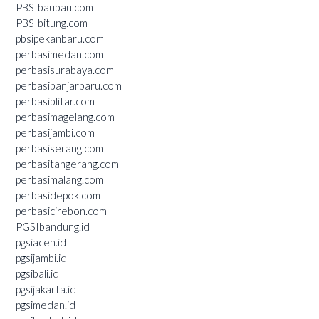
PBSIbaubau.com
PBSIbitung.com
pbsipekanbaru.com
perbasimedan.com
perbasisurabaya.com
perbasibanjarbaru.com
perbasiblitar.com
perbasimagelang.com
perbasijambi.com
perbasiserang.com
perbasitangerang.com
perbasimalang.com
perbasidepok.com
perbasicirebon.com
PGSIbandung.id
pgsiaceh.id
pgsijambi.id
pgsibali.id
pgsijakarta.id
pgsimedan.id