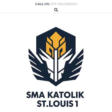
Skip
CALL US:
555-PANORAMIC
to
content