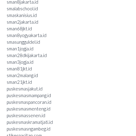
sman8jakarta.id
smalabschool.id
smaskanisius.id
sman2jakarta.id
sman68jkt.id
sman8yogyakarta.id
smasungguldel.id
sman1jogja.id
sman28dkijakarta.id
sman3jogja.id
sman81jkt.id
sman2malang.id
sman21jkt.id
puskesmasjakut.id
puskesmasmampang.id
puskesmaspancoran.id
puskesmasmenteng.id
puskesmassenen.id
puskesmaskramatjati.id
puskesmasngambeg.id
stikespacitan.com