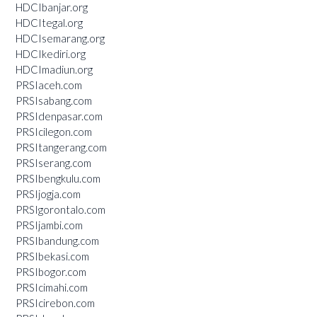
HDCIbanjar.org
HDCItegal.org
HDCIsemarang.org
HDCIkediri.org
HDCImadiun.org
PRSIaceh.com
PRSIsabang.com
PRSIdenpasar.com
PRSIcilegon.com
PRSItangerang.com
PRSIserang.com
PRSIbengkulu.com
PRSIjogja.com
PRSIgorontalo.com
PRSIjambi.com
PRSIbandung.com
PRSIbekasi.com
PRSIbogor.com
PRSIcimahi.com
PRSIcirebon.com