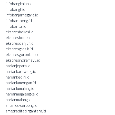
infobangkalan.id
infobangli.id
infobanjarnegara.id
infobantaeng.id
infobantul.id
ekspresbekasi.id
ekspresbone.id
eksprescianjur.id
ekspresgresik.id
ekspresgorontalo.id
ekspresindramayu.id
harianjepara.id
hariankarawang.id
hariankediri.id
harianlamongan.id
harianlumajang.id
harianmajalengka.id
harianmalang.id
smanics-serpong.id
smapraditadirgantara.id