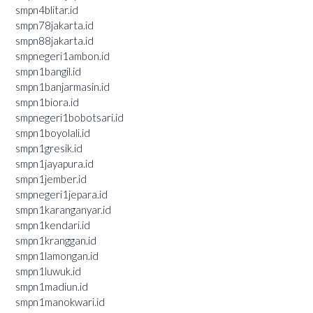
smpn4blitar.id
smpn78jakarta.id
smpn88jakarta.id
smpnegeri1ambon.id
smpn1bangil.id
smpn1banjarmasin.id
smpn1biora.id
smpnegeri1bobotsari.id
smpn1boyolali.id
smpn1gresik.id
smpn1jayapura.id
smpn1jember.id
smpnegeri1jepara.id
smpn1karanganyar.id
smpn1kendari.id
smpn1kranggan.id
smpn1lamongan.id
smpn1luwuk.id
smpn1madiun.id
smpn1manokwari.id