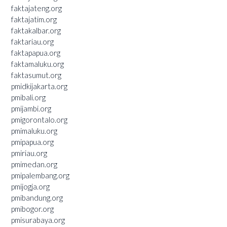
faktajateng.org
faktajatim.org
faktakalbar.org
faktariau.org
faktapapua.org
faktamaluku.org
faktasumut.org
pmidkijakarta.org
pmibali.org
pmijambi.org
pmigorontalo.org
pmimaluku.org
pmipapua.org
pmiriau.org
pmimedan.org
pmipalembang.org
pmijogja.org
pmibandung.org
pmibogor.org
pmisurabaya.org