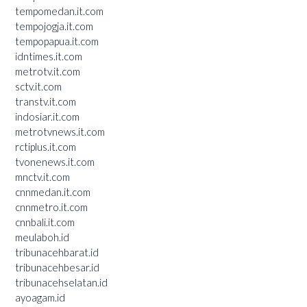
tempomedan.it.com
tempojogja.it.com
tempopapua.it.com
idntimes.it.com
metrotv.it.com
sctv.it.com
transtv.it.com
indosiar.it.com
metrotvnews.it.com
rctiplus.it.com
tvonenews.it.com
mnctv.it.com
cnnmedan.it.com
cnnmetro.it.com
cnnbali.it.com
meulaboh.id
tribunacehbarat.id
tribunacehbesar.id
tribunacehselatan.id
ayoagam.id