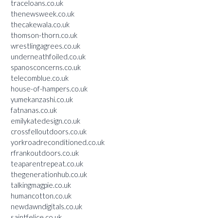
traceloans.co.uk
thenewsweek.co.uk
thecakewala.co.uk
thomson-thorn.co.uk
wrestlingagrees.co.uk
underneathfoiled.co.uk
spanosconcerns.co.uk
telecomblue.co.uk
house-of-hampers.co.uk
yumekanzashi.co.uk
fatnanas.co.uk
emilykatedesign.co.uk
crossfelloutdoors.co.uk
yorkroadreconditioned.co.uk
rfrankoutdoors.co.uk
teaparentrepeat.co.uk
thegenerationhub.co.uk
talkingmagpie.co.uk
humancotton.co.uk
newdawndigitals.co.uk
saintfelice.co.uk