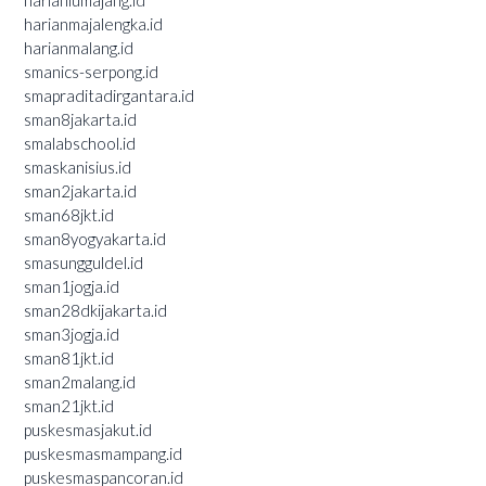
harianlumajang.id
harianmajalengka.id
harianmalang.id
smanics-serpong.id
smapraditadirgantara.id
sman8jakarta.id
smalabschool.id
smaskanisius.id
sman2jakarta.id
sman68jkt.id
sman8yogyakarta.id
smasungguldel.id
sman1jogja.id
sman28dkijakarta.id
sman3jogja.id
sman81jkt.id
sman2malang.id
sman21jkt.id
puskesmasjakut.id
puskesmasmampang.id
puskesmaspancoran.id