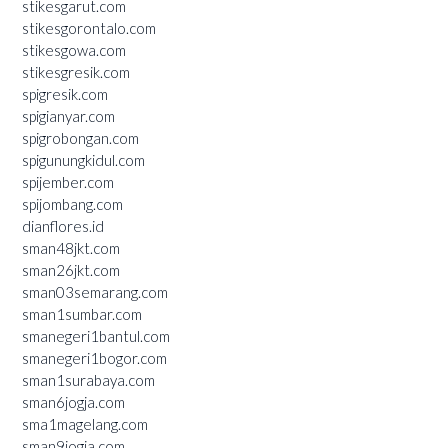
stikesgarut.com
stikesgorontalo.com
stikesgowa.com
stikesgresik.com
spigresik.com
spigianyar.com
spigrobongan.com
spigunungkidul.com
spijember.com
spijombang.com
dianflores.id
sman48jkt.com
sman26jkt.com
sman03semarang.com
sman1sumbar.com
smanegeri1bantul.com
smanegeri1bogor.com
sman1surabaya.com
sman6jogja.com
sma1magelang.com
sman9jogja.com