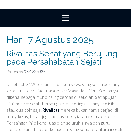
Hari:
7 Agustus 2025
Rivalitas Sehat yang Berujung
pada Persahabatan Sejati
Posted on
07/08/2025
Di sebuah SMA ternama, ada dua siswa yang selalu bersaing
ketat untuk menjadi juara kelas: Maya dan Dion. Keduanya
dikenal sebagai murid paling cerdas di sekolah. Setiap ujian,
nilai mereka selalu bersaing ketat, seringkali hanya selisih satu
atau dua poin saja.
Rivalitas
mereka bukan hanya terjadi di
ruang kelas, tetapi juga meluas ke kegiatan ekstrakurikuler.
Persaingan ini dikenal luas oleh seluruh siswa dan guru,
menciptakan atmosfer kompetitif yang sehat di antara mereka