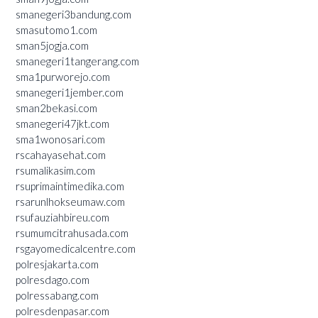
smanegeri3bandung.com
smasutomo1.com
sman5jogja.com
smanegeri1tangerang.com
sma1purworejo.com
smanegeri1jember.com
sman2bekasi.com
smanegeri47jkt.com
sma1wonosari.com
rscahayasehat.com
rsumalikasim.com
rsuprimaintimedika.com
rsarunlhokseumaw.com
rsufauziahbireu.com
rsumumcitrahusada.com
rsgayomedicalcentre.com
polresjakarta.com
polresdago.com
polressabang.com
polresdenpasar.com