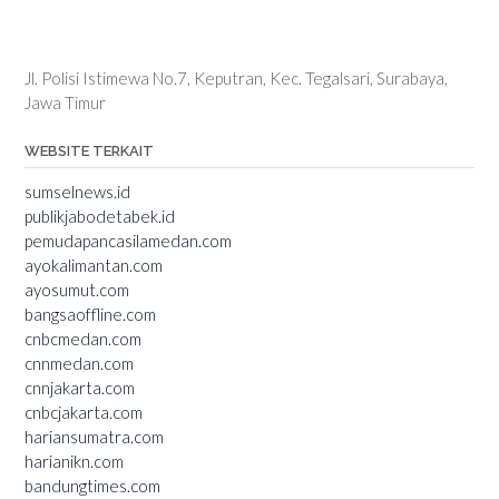
Jl. Polisi Istimewa No.7, Keputran, Kec. Tegalsari, Surabaya,
Jawa Timur
WEBSITE TERKAIT
sumselnews.id
publikjabodetabek.id
pemudapancasilamedan.com
ayokalimantan.com
ayosumut.com
bangsaoffline.com
cnbcmedan.com
cnnmedan.com
cnnjakarta.com
cnbcjakarta.com
hariansumatra.com
harianikn.com
bandungtimes.com