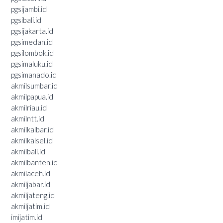
pgsijambi.id
pgsibali.id
pgsijakarta.id
pgsimedan.id
pgsilombok.id
pgsimaluku.id
pgsimanado.id
akmilsumbar.id
akmilpapua.id
akmilriau.id
akmilntt.id
akmilkalbar.id
akmilkalsel.id
akmilbali.id
akmilbanten.id
akmilaceh.id
akmiljabar.id
akmiljateng.id
akmiljatim.id
imijatim.id