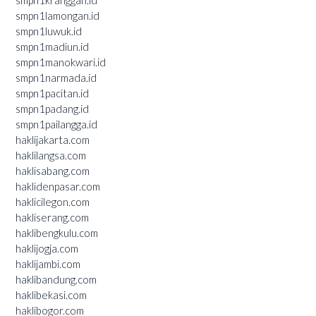
smpn1kranggan.id
smpn1lamongan.id
smpn1luwuk.id
smpn1madiun.id
smpn1manokwari.id
smpn1narmada.id
smpn1pacitan.id
smpn1padang.id
smpn1pailangga.id
haklijakarta.com
haklilangsa.com
haklisabang.com
haklidenpasar.com
haklicilegon.com
hakliserang.com
haklibengkulu.com
haklijogja.com
haklijambi.com
haklibandung.com
haklibekasi.com
haklibogor.com