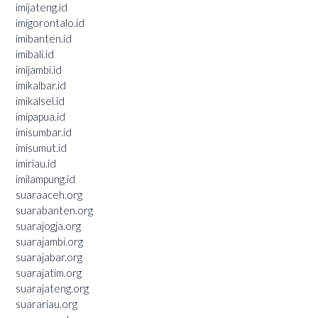
imijateng.id
imigorontalo.id
imibanten.id
imibali.id
imijambi.id
imikalbar.id
imikalsel.id
imipapua.id
imisumbar.id
imisumut.id
imiriau.id
imilampung.id
suaraaceh.org
suarabanten.org
suarajogja.org
suarajambi.org
suarajabar.org
suarajatim.org
suarajateng.org
suarariau.org