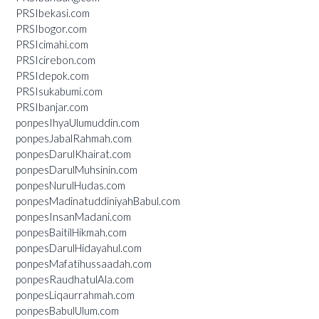
PRSIbekasi.com
PRSIbogor.com
PRSIcimahi.com
PRSIcirebon.com
PRSIdepok.com
PRSIsukabumi.com
PRSIbanjar.com
ponpesIhyaUlumuddin.com
ponpesJabalRahmah.com
ponpesDarulKhairat.com
ponpesDarulMuhsinin.com
ponpesNurulHudas.com
ponpesMadinatuddiniyahBabul.com
ponpesInsanMadani.com
ponpesBaitilHikmah.com
ponpesDarulHidayahul.com
ponpesMafatihussaadah.com
ponpesRaudhatulAla.com
ponpesLiqaurrahmah.com
ponpesBabulUlum.com