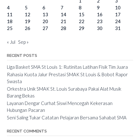
1
2
3
4
5
6
7
8
9
10
11
12
13
14
15
16
17
18
19
20
21
22
23
24
25
26
27
28
29
30
31
« Jul
Sep »
RECENT POSTS
Liga Basket SMA St Louis 1: Rutinitas Latihan Fisik Tim Juara
Rahasia Kuota Jalur Prestasi SMAK St Louis & Bobot Rapor
Swasta
Orkestra Unik SMAK St. Louis Surabaya Pakai Alat Musik
Barang Bekas
Layanan Dengar Curhat Siswi Mencegah Kekerasan
Hubungan Pacaran
Seni Saling Tukar Catatan Pelajaran Bersama Sahabat SMA
RECENT COMMENTS