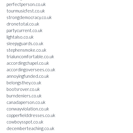
perfectperson.co.uk
tourmusicfest.co.uk
strongdemocracy.co.uk
dronetotal.co.uk
partycurrent.co.uk
lightalso.co.uk
sleepyguards.co.uk
stephensmoke.co.uk
trialuncomfortable.co.uk
accordingchapel.co.uk
accordingoversees.co.uk
annoyingfunded.co.uk
belongsthey.co.uk
bootsrover.co.uk
burndeniers.co.uk
canadaperson.co.uk
conwayviolation.co.uk
copperfielddresses.co.uk
cowboysspot.co.uk
decemberteaching.co.uk