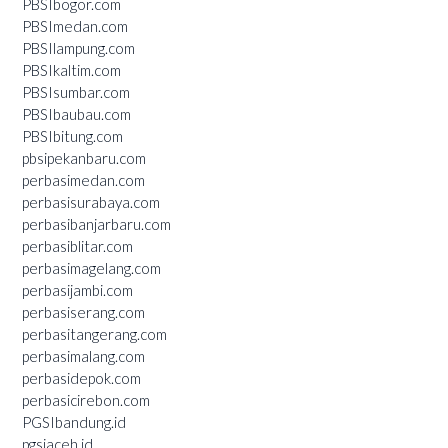
PBSIbogor.com
PBSImedan.com
PBSIlampung.com
PBSIkaltim.com
PBSIsumbar.com
PBSIbaubau.com
PBSIbitung.com
pbsipekanbaru.com
perbasimedan.com
perbasisurabaya.com
perbasibanjarbaru.com
perbasiblitar.com
perbasimagelang.com
perbasijambi.com
perbasiserang.com
perbasitangerang.com
perbasimalang.com
perbasidepok.com
perbasicirebon.com
PGSIbandung.id
pgsiaceh.id