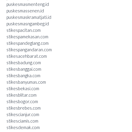
puskesmasmenteng.id
puskesmassenen.id
puskesmaskramatjati.id
puskesmasngambeg.id
stikespacitan.com
stikespamekasan.com
stikespandeglang.com
stikespangandaran.com
stikesacehbarat.com
stikesbadung.com
stikesbanggai.com
stikesbangka.com
stikesbanyumas.com
stikesbekasi.com
stikesblitar.com
stikesbogor.com
stikesbrebes.com
stikescianjur.com
stikesciamis.com
stikesdemak.com