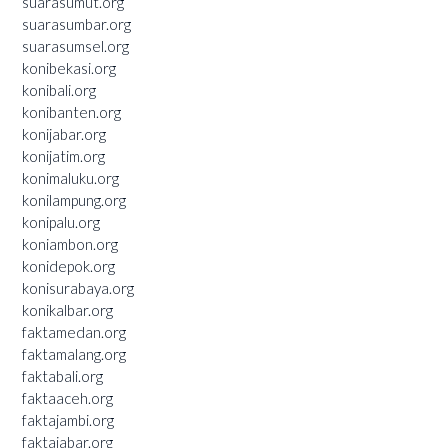
suarasumut.org
suarasumbar.org
suarasumsel.org
konibekasi.org
konibali.org
konibanten.org
konijabar.org
konijatim.org
konimaluku.org
konilampung.org
konipalu.org
koniambon.org
konidepok.org
konisurabaya.org
konikalbar.org
faktamedan.org
faktamalang.org
faktabali.org
faktaaceh.org
faktajambi.org
faktajabar.org