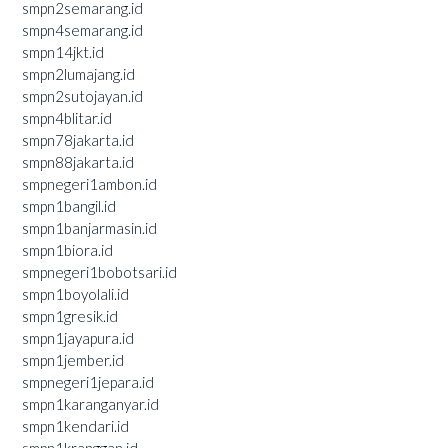
smpn2semarang.id
smpn4semarang.id
smpn14jkt.id
smpn2lumajang.id
smpn2sutojayan.id
smpn4blitar.id
smpn78jakarta.id
smpn88jakarta.id
smpnegeri1ambon.id
smpn1bangil.id
smpn1banjarmasin.id
smpn1biora.id
smpnegeri1bobotsari.id
smpn1boyolali.id
smpn1gresik.id
smpn1jayapura.id
smpn1jember.id
smpnegeri1jepara.id
smpn1karanganyar.id
smpn1kendari.id