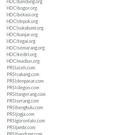
HDCIbandung.org
HDCIbogor.org
HDCIbekasi.org
HDCIdepok.org
HDCIsukabumi.org
HDCIbanjar.org
HDCItegal.org
HDCIsemarang.org
HDCIkediri.org
HDCImadiun.org
PRSIaceh.com
PRSIsabang.com
PRSIdenpasar.com
PRSIcilegon.com
PRSItangerang.com
PRSIserang.com
PRSIbengkulu.com
PRSIjogja.com
PRSIgorontalo.com
PRSIjambi.com
PRSIbandung.com