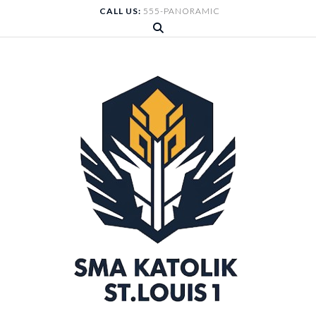
Skip
CALL US:
555-PANORAMIC
to
content