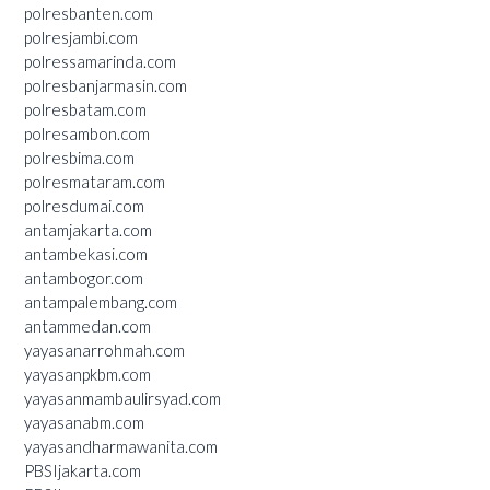
polresbanten.com
polresjambi.com
polressamarinda.com
polresbanjarmasin.com
polresbatam.com
polresambon.com
polresbima.com
polresmataram.com
polresdumai.com
antamjakarta.com
antambekasi.com
antambogor.com
antampalembang.com
antammedan.com
yayasanarrohmah.com
yayasanpkbm.com
yayasanmambaulirsyad.com
yayasanabm.com
yayasandharmawanita.com
PBSIjakarta.com