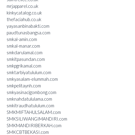
mrjapparel.co.uk
kinkycatalog.co.uk
thefaciahub.co.uk
yayasanbinabakti.com
paudtunasbangsa.com
smkal-amin.com
smkal-manar.com
smkdarulamal.com
smkitpasundan.com
smkpgrikamal.com
smktarbiyatululum.com
smkyasalam-elummah.com
smkpelitaynh.com
smkyasinacigombong.com
smknahdatululama.com
smkitraudhatululum.com
SMKMIFTAHULSALAM.com
SMKSILIWANGIMANDIRI.com
SMKMANDIRIBERKAH.com
SMKCBTBEKASI.com