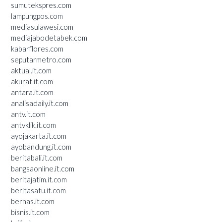
sumutekspres.com
lampungpos.com
mediasulawesi.com
mediajabodetabek.com
kabarflores.com
seputarmetro.com
aktual.it.com
akurat.it.com
antara.it.com
analisadaily.it.com
antv.it.com
antvklik.it.com
ayojakarta.it.com
ayobandung.it.com
beritabali.it.com
bangsaonline.it.com
beritajatim.it.com
beritasatu.it.com
bernas.it.com
bisnis.it.com