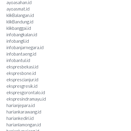
ayoasahan.id
ayoasmat.id
klikBalangan.id
klikBandung.id
klikbanggai.id
infobangkalan.id
infobangli.id
infobanjarnegara.id
infobantaeng.id
infobantul.id
ekspresbekasi.id
ekspresbone.id
eksprescianjur.id
ekspresgresik.id
ekspresgorontalo.id
ekspresindramayu.id
harianjepara.id
hariankarawang.id
hariankediri.id
harianlamongan.id