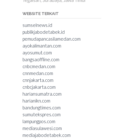
WEBSITE TERKAIT
sumselnews.id
publikjabodetabek.id
pemudapancasilamedan.com
ayokalimantan.com
ayosumut.com
bangsaoffline.com
cnbcmedan.com
cnnmedan.com
cnnjakarta.com
cnbcjakarta.com
hariansumatra.com
harianikn.com
bandungtimes.com
sumutekspres.com
lampungpos.com
mediasulawesi.com
mediajabodetabek.com