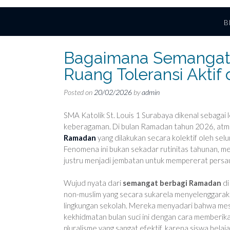
B
Bagaimana Semangat
Ruang Toleransi Aktif 
Posted on
20/02/2026
by
admin
SMA Katolik St. Louis 1 Surabaya dikenal sebagai
keberagaman. Di bulan Ramadan tahun 2026, atm
Ramadan
yang dilakukan secara kolektif oleh sel
Fenomena ini bukan sekadar rutinitas tahunan, me
justru menjadi jembatan untuk mempererat persa
Wujud nyata dari
semangat berbagi Ramadan
di
non-muslim yang secara sukarela menyelenggarakan
lingkungan sekolah. Mereka menyadari bahwa mesk
kekhidmatan bulan suci ini dengan cara memberika
pluralisme yang sangat efektif, karena siswa bela