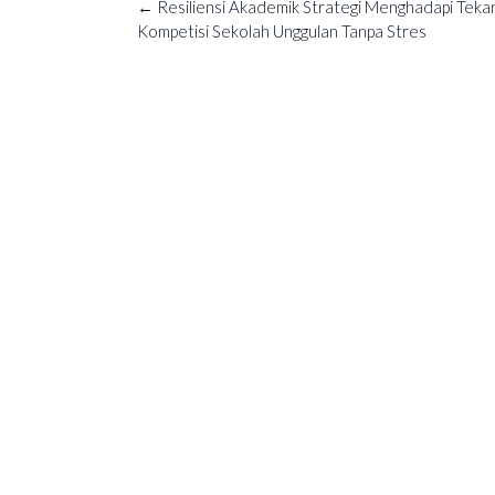
Post
←
Resiliensi Akademik Strategi Menghadapi Teka
navigation
Kompetisi Sekolah Unggulan Tanpa Stres