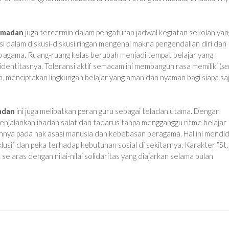
amadan
juga tercermin dalam pengaturan jadwal kegiatan sekolah yan
rasi dalam diskusi-diskusi ringan mengenai makna pengendalian diri dan
ap agama. Ruang-ruang kelas berubah menjadi tempat belajar yang
identitasnya. Toleransi aktif semacam ini membangun rasa memiliki (
se
, menciptakan lingkungan belajar yang aman dan nyaman bagi siapa sa
adan
ini juga melibatkan peran guru sebagai teladan utama. Dengan
njalankan ibadah salat dan tadarus tanpa mengganggu ritme belajar
nya pada hak asasi manusia dan kebebasan beragama. Hal ini mendid
usif dan peka terhadap kebutuhan sosial di sekitarnya. Karakter “St.
 selaras dengan nilai-nilai solidaritas yang diajarkan selama bulan