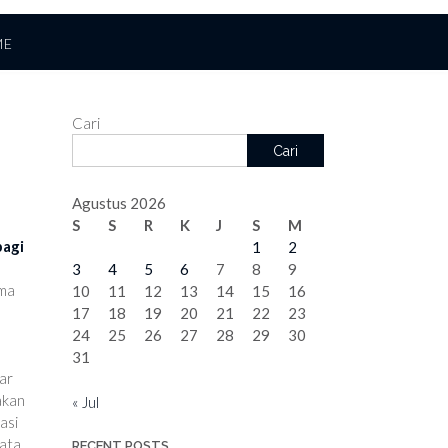
ME
Cari
Cari
Agustus 2026
S
S
R
K
J
S
M
bagi
1
2
3
4
5
6
7
8
9
ama
10
11
12
13
14
15
16
17
18
19
20
21
22
23
24
25
26
27
28
29
30
31
ar
akan
« Jul
asi
ata,
RECENT POSTS