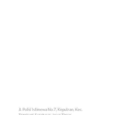
Jl. Polisi Istimewa No.7, Keputran, Kec.
Tegalsari, Surabaya, Jawa Timur