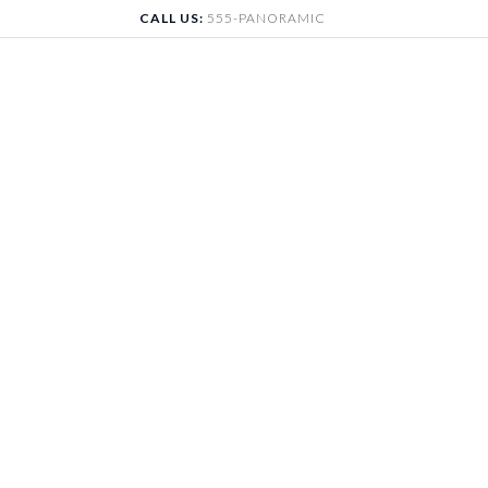
Skip
CALL US:
555-PANORAMIC
to
content