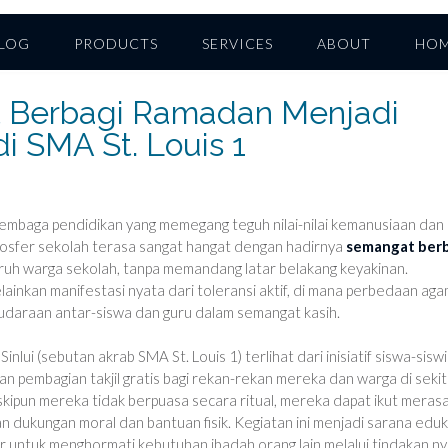
LOG
PRODUCTS
SERVICES
ABOUT
HO
 Berbagi Ramadan Menjadi
di SMA St. Louis 1
 lembaga pendidikan yang memegang teguh nilai-nilai kemanusiaan dan
osfer sekolah terasa sangat hangat dengan hadirnya
semangat ber
uruh warga sekolah, tanpa memandang latar belakang keyakinan.
lainkan manifestasi nyata dari toleransi aktif, di mana perbedaan ag
udaraan antar-siswa dan guru dalam semangat kasih.
 Sinlui (sebutan akrab SMA St. Louis 1) terlihat dari inisiatif siswa-siswi
 pembagian takjil gratis bagi rekan-rekan mereka dan warga di sekit
ipun mereka tidak berpuasa secara ritual, mereka dapat ikut meras
n dukungan moral dan bantuan fisik. Kegiatan ini menjadi sarana eduk
jar untuk menghormati kebutuhan ibadah orang lain melalui tindakan ny