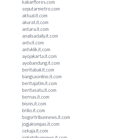
kabarflores.com
seputarmetro.com
aktual.it.com
akurat.it.com
antara.it.com
analisadaily.it.com
antv.it.com
antvklik.it.com
ayojakarta.it.com
ayobandung.it.com
beritabali.it.com
bangsaonline.it.com
beritajatim.it.com
beritasatu.it.com
bernas.it.com
bisnis.it.com
brilio.it.com
bogortribunnews.it.com
jogjakompas.it.com
cekaja.it.com
jogjatribunnews.it.com