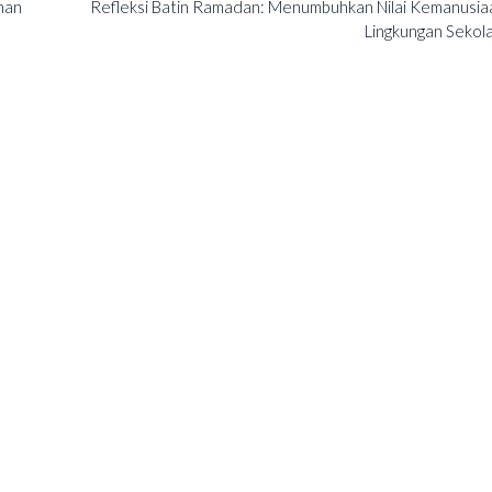
nan
Refleksi Batin Ramadan: Menumbuhkan Nilai Kemanusiaa
Lingkungan Sekol