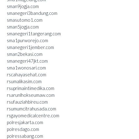
sman9jogja.com
smanegeri3bandung.com
smasutomo1.com
sman5jogja.com
smanegeri1tangerang.com
sma1purworejo.com
smanegeri1jember.com
sman2bekasi.com
smanegeri47jkt.com
sma1wonosari.com
rscahayasehat.com
rsumalikasim.com
rsuprimaintimedika.com
rsarunlhokseumaw.com
rsufauziahbireu.com
rsumumcitrahusada.com
rsgayomedicalcentre.com
polresjakarta.com
polresdago.com
polressabang.com