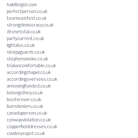
haklibogor.com
perfectperson.co.uk
tourmusicfest.co.uk
strongdemocracy.co.uk
dronetotal.co.uk
partycurrent.co.uk
lightalso.co.uk
sleepyguards.co.uk
stephensmoke.co.uk
trialuncomfortable.co.uk
accordingchapel.co.uk
accordingoversees.co.uk
annoyingfunded.co.uk
belongsthey.co.uk
bootsrover.co.uk
burndeniers.co.uk
canadaperson.co.uk
conwayviolation.co.uk
copperfielddresses.co.uk
cowboysspot.co.uk