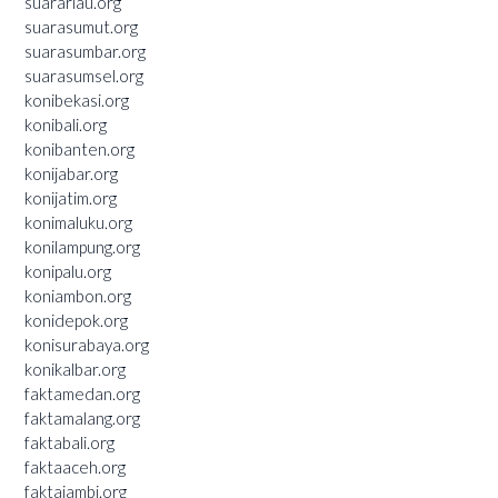
suarariau.org
suarasumut.org
suarasumbar.org
suarasumsel.org
konibekasi.org
konibali.org
konibanten.org
konijabar.org
konijatim.org
konimaluku.org
konilampung.org
konipalu.org
koniambon.org
konidepok.org
konisurabaya.org
konikalbar.org
faktamedan.org
faktamalang.org
faktabali.org
faktaaceh.org
faktajambi.org