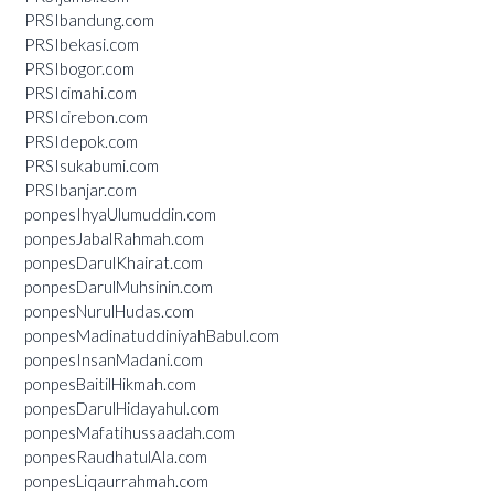
PRSIbandung.com
PRSIbekasi.com
PRSIbogor.com
PRSIcimahi.com
PRSIcirebon.com
PRSIdepok.com
PRSIsukabumi.com
PRSIbanjar.com
ponpesIhyaUlumuddin.com
ponpesJabalRahmah.com
ponpesDarulKhairat.com
ponpesDarulMuhsinin.com
ponpesNurulHudas.com
ponpesMadinatuddiniyahBabul.com
ponpesInsanMadani.com
ponpesBaitilHikmah.com
ponpesDarulHidayahul.com
ponpesMafatihussaadah.com
ponpesRaudhatulAla.com
ponpesLiqaurrahmah.com