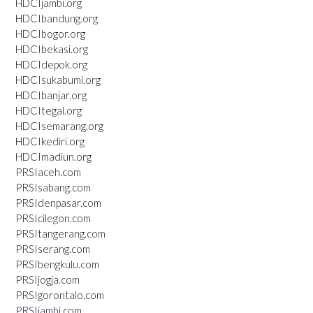
HDCIjambi.org
HDCIbandung.org
HDCIbogor.org
HDCIbekasi.org
HDCIdepok.org
HDCIsukabumi.org
HDCIbanjar.org
HDCItegal.org
HDCIsemarang.org
HDCIkediri.org
HDCImadiun.org
PRSIaceh.com
PRSIsabang.com
PRSIdenpasar.com
PRSIcilegon.com
PRSItangerang.com
PRSIserang.com
PRSIbengkulu.com
PRSIjogja.com
PRSIgorontalo.com
PRSIjambi.com