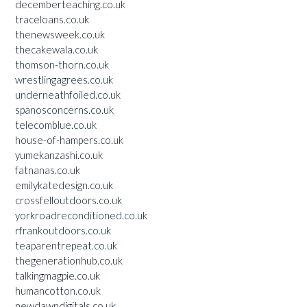
decemberteaching.co.uk
traceloans.co.uk
thenewsweek.co.uk
thecakewala.co.uk
thomson-thorn.co.uk
wrestlingagrees.co.uk
underneathfoiled.co.uk
spanosconcerns.co.uk
telecomblue.co.uk
house-of-hampers.co.uk
yumekanzashi.co.uk
fatnanas.co.uk
emilykatedesign.co.uk
crossfelloutdoors.co.uk
yorkroadreconditioned.co.uk
rfrankoutdoors.co.uk
teaparentrepeat.co.uk
thegenerationhub.co.uk
talkingmagpie.co.uk
humancotton.co.uk
newdawndigitals.co.uk