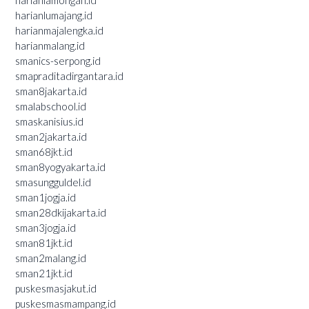
harianlumajang.id
harianmajalengka.id
harianmalang.id
smanics-serpong.id
smapraditadirgantara.id
sman8jakarta.id
smalabschool.id
smaskanisius.id
sman2jakarta.id
sman68jkt.id
sman8yogyakarta.id
smasungguldel.id
sman1jogja.id
sman28dkijakarta.id
sman3jogja.id
sman81jkt.id
sman2malang.id
sman21jkt.id
puskesmasjakut.id
puskesmasmampang.id