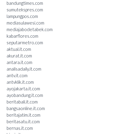
bandungtimes.com
sumutekspres.com
lampungpos.com
mediasulawesi.com
mediajabodetabek.com
kabarflores.com
seputarmetro.com
aktual.it.com
akurat.it.com
antara.it.com
analisadaily.it.com
antv.it.com
antvklik.it.com
ayojakarta.it.com
ayobandung.it.com
beritabali.it.com
bangsaonline.it.com
beritajatim.it.com
beritasatu.it.com
bernas.it.com