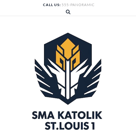
Skip
CALL US:
555-PANORAMIC
to
content