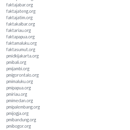
faktajabar.org
faktajateng.org
faktajatim.org
faktakalbar.org
faktariau.org
faktapapua.org
faktamaluku.org
faktasumut.org
pmidkijakarta.org
pmibali.org
pmijambi.org
pmigorontalo.org
pmimaluku.org
pmipapua.org
pmiriau.org
pmimedan.org
pmipalembang.org
pmijogja.org
pmibandung.org
pmibogor.org