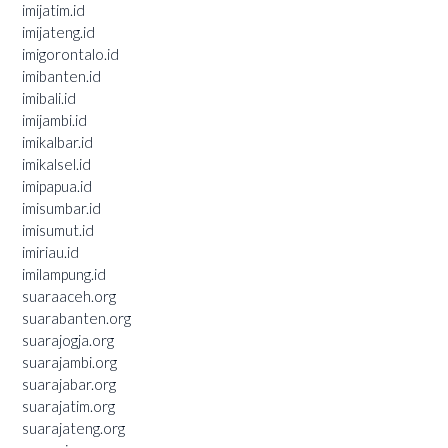
imijatim.id
imijateng.id
imigorontalo.id
imibanten.id
imibali.id
imijambi.id
imikalbar.id
imikalsel.id
imipapua.id
imisumbar.id
imisumut.id
imiriau.id
imilampung.id
suaraaceh.org
suarabanten.org
suarajogja.org
suarajambi.org
suarajabar.org
suarajatim.org
suarajateng.org