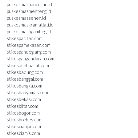
puskesmaspancoran.id
puskesmasmenteng.id
puskesmassenen.id
puskesmaskramatjati.id
puskesmasngambeg.id
stikespacitan.com
stikespamekasan.com
stikespandeglang.com
stikespangandaran.com
stikesacehbarat.com
stikesbadung.com
stikesbanggai.com
stikesbangka.com
stikesbanyumas.com
stikesbekasi.com
stikesblitar.com
stikesbogor.com
stikesbrebes.com
stikescianjur.com
stikesciamis.com