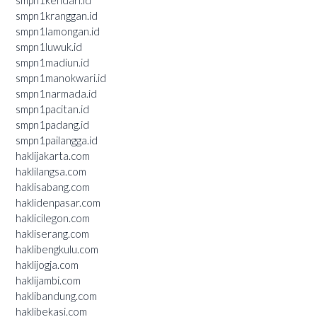
smpn1kranggan.id
smpn1lamongan.id
smpn1luwuk.id
smpn1madiun.id
smpn1manokwari.id
smpn1narmada.id
smpn1pacitan.id
smpn1padang.id
smpn1pailangga.id
haklijakarta.com
haklilangsa.com
haklisabang.com
haklidenpasar.com
haklicilegon.com
hakliserang.com
haklibengkulu.com
haklijogja.com
haklijambi.com
haklibandung.com
haklibekasi.com