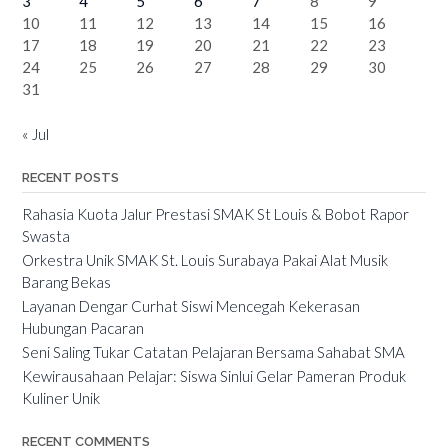
3
4
5
6
7
8
9
10
11
12
13
14
15
16
17
18
19
20
21
22
23
24
25
26
27
28
29
30
31
« Jul
RECENT POSTS
Rahasia Kuota Jalur Prestasi SMAK St Louis & Bobot Rapor
Swasta
Orkestra Unik SMAK St. Louis Surabaya Pakai Alat Musik
Barang Bekas
Layanan Dengar Curhat Siswi Mencegah Kekerasan
Hubungan Pacaran
Seni Saling Tukar Catatan Pelajaran Bersama Sahabat SMA
Kewirausahaan Pelajar: Siswa Sinlui Gelar Pameran Produk
Kuliner Unik
RECENT COMMENTS