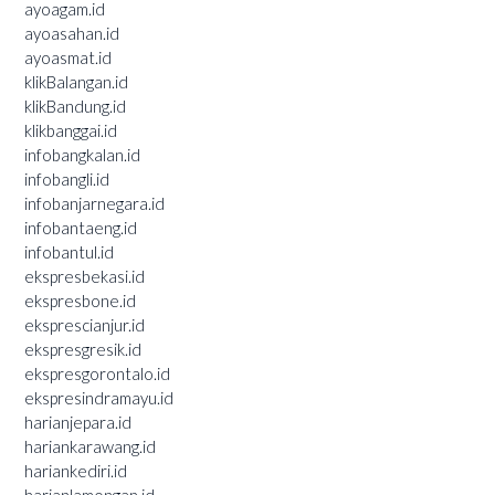
ayoagam.id
ayoasahan.id
ayoasmat.id
klikBalangan.id
klikBandung.id
klikbanggai.id
infobangkalan.id
infobangli.id
infobanjarnegara.id
infobantaeng.id
infobantul.id
ekspresbekasi.id
ekspresbone.id
eksprescianjur.id
ekspresgresik.id
ekspresgorontalo.id
ekspresindramayu.id
harianjepara.id
hariankarawang.id
hariankediri.id
harianlamongan.id