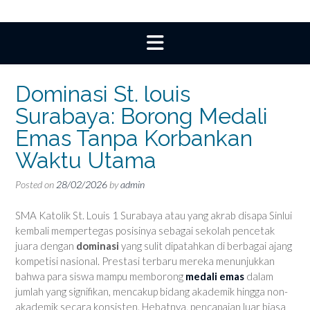
Dominasi St. louis
Surabaya: Borong Medali
Emas Tanpa Korbankan
Waktu Utama
Posted on
28/02/2026
by
admin
SMA Katolik St. Louis 1 Surabaya atau yang akrab disapa Sinlui
kembali mempertegas posisinya sebagai sekolah pencetak
juara dengan
dominasi
yang sulit dipatahkan di berbagai ajang
kompetisi nasional. Prestasi terbaru mereka menunjukkan
bahwa para siswa mampu memborong
medali emas
dalam
jumlah yang signifikan, mencakup bidang akademik hingga non-
akademik secara konsisten. Hebatnya, pencapaian luar biasa