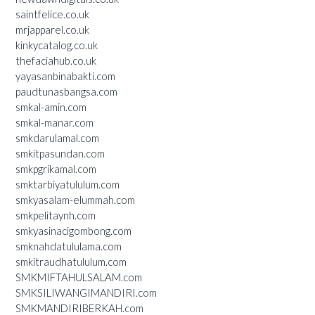
saintfelice.co.uk
mrjapparel.co.uk
kinkycatalog.co.uk
thefaciahub.co.uk
yayasanbinabakti.com
paudtunasbangsa.com
smkal-amin.com
smkal-manar.com
smkdarulamal.com
smkitpasundan.com
smkpgrikamal.com
smktarbiyatululum.com
smkyasalam-elummah.com
smkpelitaynh.com
smkyasinacigombong.com
smknahdatululama.com
smkitraudhatululum.com
SMKMIFTAHULSALAM.com
SMKSILIWANGIMANDIRI.com
SMKMANDIRIBERKAH.com