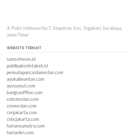
Jl. Polisi Istimewa No.7, Keputran, Kec. Tegalsari, Surabaya,
Jawa Timur
WEBSITE TERKAIT
sumselnews.id
publikjabodetabek.id
pemudapancasilamedan.com
ayokalimantan.com
ayosumut.com
bangsaoffline.com
cnbcmedan.com
cnnmedan.com
cnnjakarta.com
cnbcjakarta.com
hariansumatra.com
harianikn.com