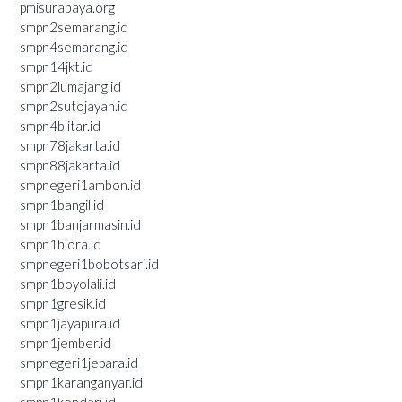
pmisurabaya.org
smpn2semarang.id
smpn4semarang.id
smpn14jkt.id
smpn2lumajang.id
smpn2sutojayan.id
smpn4blitar.id
smpn78jakarta.id
smpn88jakarta.id
smpnegeri1ambon.id
smpn1bangil.id
smpn1banjarmasin.id
smpn1biora.id
smpnegeri1bobotsari.id
smpn1boyolali.id
smpn1gresik.id
smpn1jayapura.id
smpn1jember.id
smpnegeri1jepara.id
smpn1karanganyar.id
smpn1kendari.id