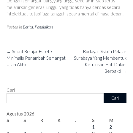
Dengan semangat juang yang tinggi, sekolah ini siap terus
melahirkan generasi unggul yang tidak hanya cerdas secara
intelektual, tetapi juga tangguh secara mental di masa depan.
Posted in
Berita
,
Pendidikan
Post
←
Sudut Belajar Estetik
Budaya Disiplin Pelajar
navigation
Minimalis Penambah Semangat
Surabaya Yang Membentuk
Ujian Akhir
Ketulusan Hati Dalam
Berbakti
→
Cari
Cari
Agustus 2026
S
S
R
K
J
S
M
1
2