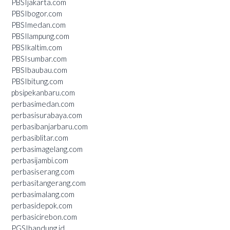
PBSIjakarta.com
PBSIbogor.com
PBSImedan.com
PBSIlampung.com
PBSIkaltim.com
PBSIsumbar.com
PBSIbaubau.com
PBSIbitung.com
pbsipekanbaru.com
perbasimedan.com
perbasisurabaya.com
perbasibanjarbaru.com
perbasiblitar.com
perbasimagelang.com
perbasijambi.com
perbasiserang.com
perbasitangerang.com
perbasimalang.com
perbasidepok.com
perbasicirebon.com
PGSIbandung.id