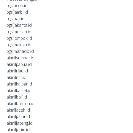
pgsiaceh.id
pgsijambi.id
pgsibali.id
pgsijakarta.id
pgsimedan.id
pgsilombok.id
pgsimaluku.id
pgsimanado.id
akmilsumbar.id
akmilpapua.id
akmilriau.id
akmilntt.id
akmilkalbar.id
akmilkalsel.id
akmilbali.id
akmilbanten.id
akmilaceh.id
akmiljabar.id
akmiljateng.id
akmiljatim.id