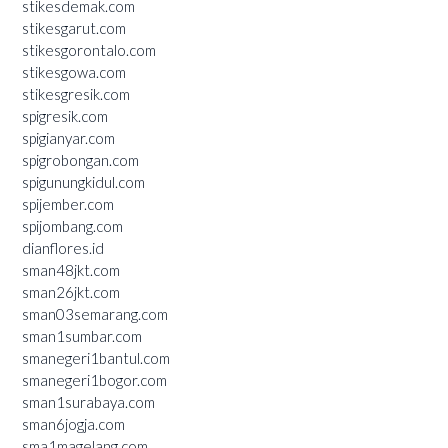
stikesdemak.com
stikesgarut.com
stikesgorontalo.com
stikesgowa.com
stikesgresik.com
spigresik.com
spigianyar.com
spigrobongan.com
spigunungkidul.com
spijember.com
spijombang.com
dianflores.id
sman48jkt.com
sman26jkt.com
sman03semarang.com
sman1sumbar.com
smanegeri1bantul.com
smanegeri1bogor.com
sman1surabaya.com
sman6jogja.com
sma1magelang.com