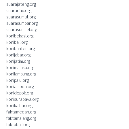
suarajateng.org
suarariau.org
suarasumut.org
suarasumbar.org
suarasumsel.org
konibekasi.org
konibali.org
konibanten.org
konijabar.org
konijatim.org
konimaluku.org
konilampung.org
konipalu.org
koniambon.org
konidepok.org
konisurabaya.org
konikalbar.org
faktamedan.org
faktamalang.org
faktabali.org