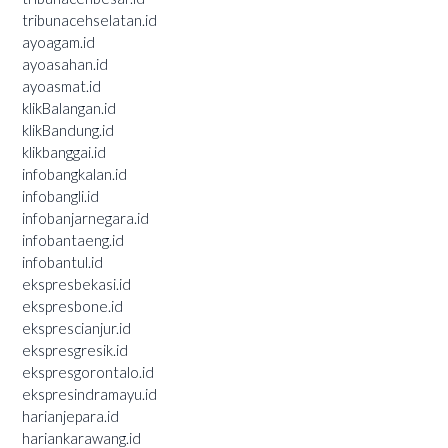
tribunacehselatan.id
ayoagam.id
ayoasahan.id
ayoasmat.id
klikBalangan.id
klikBandung.id
klikbanggai.id
infobangkalan.id
infobangli.id
infobanjarnegara.id
infobantaeng.id
infobantul.id
ekspresbekasi.id
ekspresbone.id
eksprescianjur.id
ekspresgresik.id
ekspresgorontalo.id
ekspresindramayu.id
harianjepara.id
hariankarawang.id