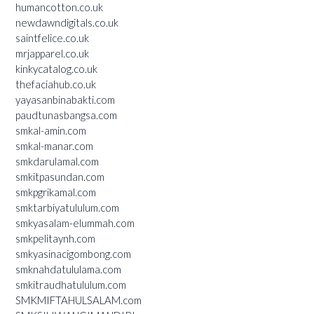
humancotton.co.uk
newdawndigitals.co.uk
saintfelice.co.uk
mrjapparel.co.uk
kinkycatalog.co.uk
thefaciahub.co.uk
yayasanbinabakti.com
paudtunasbangsa.com
smkal-amin.com
smkal-manar.com
smkdarulamal.com
smkitpasundan.com
smkpgrikamal.com
smktarbiyatululum.com
smkyasalam-elummah.com
smkpelitaynh.com
smkyasinacigombong.com
smknahdatululama.com
smkitraudhatululum.com
SMKMIFTAHULSALAM.com