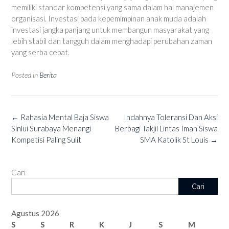
memiliki standar kompetensi yang sama dalam hal manajemen
organisasi. Investasi pada kepemimpinan anak muda adalah
investasi jangka panjang untuk membangun masyarakat yang
lebih stabil dan tangguh dalam menghadapi perubahan zaman
yang serba cepat.
Posted in
Berita
Post
←
Rahasia Mental Baja Siswa
Indahnya Toleransi Dan Aksi
navigation
Sinlui Surabaya Menangi
Berbagi Takjil Lintas Iman Siswa
Kompetisi Paling Sulit
SMA Katolik St Louis
→
Cari
Cari
Agustus 2026
S
S
R
K
J
S
M