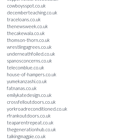
cowboysspot.co.uk
decemberteaching.co.uk
traceloans.co.uk
thenewsweek.co.uk
thecakewala.co.uk
thomson-thorn.co.uk
wrestlingagrees.co.uk
underneathfoiled.co.uk
spanosconcerns.co.uk
telecomblue.co.uk
house-of-hampers.co.uk
yumekanzashi.co.uk
fatnanas.co.uk
emilykatedesign.co.uk
crossfelloutdoors.co.uk
yorkroadreconditioned.co.uk
rfrankoutdoors.co.uk
teaparentrepeat.co.uk
thegenerationhub.co.uk
talkingmagpie.co.uk