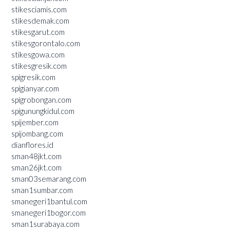
stikesciamis.com
stikesdemak.com
stikesgarut.com
stikesgorontalo.com
stikesgowa.com
stikesgresik.com
spigresik.com
spigianyar.com
spigrobongan.com
spigunungkidul.com
spijember.com
spijombang.com
dianflores.id
sman48jkt.com
sman26jkt.com
sman03semarang.com
sman1sumbar.com
smanegeri1bantul.com
smanegeri1bogor.com
sman1surabaya.com