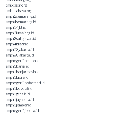
pmibogor.org
pmisurabaya.org
smpn2semarang.id
smpn4semarang.id
smpn14jkt.id
smpn2lumajang.id
smpn2sutojayan.id
smpn4blitar.id
smpn78jakarta.id
smpn88jakarta.id
smpnegeri1ambon.id
smpn1bangil.id
smpn1banjarmasin.id
smpn1biora.id
smpnegeri1bobotsari.id
smpn1boyolali.id
smpn1gresik.id
smpn1jayapura.id
smpn1jember.id
smpnegeri1jepara.id