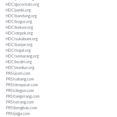
HDCIgorontalo.org
HDCIjambi.org
HDCIbandung.org
HDCIbogor.org
HDCIbekasi.org
HDCIdepok.org
HDCIsukabumi.org
HDCIbanjar.org
HDCItegal.org
HDCIsemarang.org
HDCIkediri.org
HDCImadiun.org
PRSIaceh.com
PRSIsabang.com
PRSIdenpasar.com
PRSIcilegon.com
PRSItangerang.com
PRSIserang.com
PRSIbengkulu.com
PRSIjogja.com