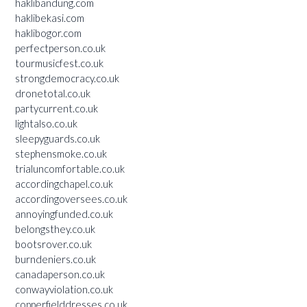
haklibandung.com
haklibekasi.com
haklibogor.com
perfectperson.co.uk
tourmusicfest.co.uk
strongdemocracy.co.uk
dronetotal.co.uk
partycurrent.co.uk
lightalso.co.uk
sleepyguards.co.uk
stephensmoke.co.uk
trialuncomfortable.co.uk
accordingchapel.co.uk
accordingoversees.co.uk
annoyingfunded.co.uk
belongsthey.co.uk
bootsrover.co.uk
burndeniers.co.uk
canadaperson.co.uk
conwayviolation.co.uk
copperfielddresses.co.uk