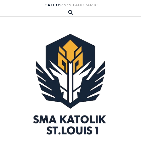
Skip
CALL US:
555-PANORAMIC
to
content