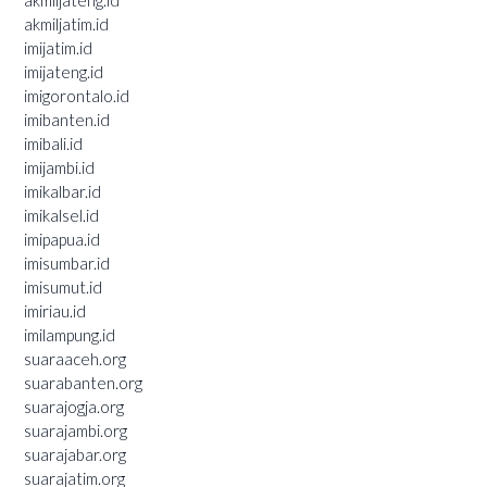
akmiljatim.id
imijatim.id
imijateng.id
imigorontalo.id
imibanten.id
imibali.id
imijambi.id
imikalbar.id
imikalsel.id
imipapua.id
imisumbar.id
imisumut.id
imiriau.id
imilampung.id
suaraaceh.org
suarabanten.org
suarajogja.org
suarajambi.org
suarajabar.org
suarajatim.org