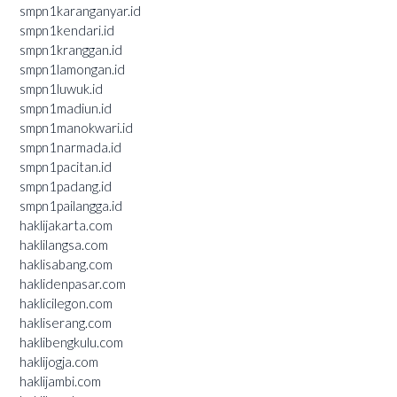
smpn1karanganyar.id
smpn1kendari.id
smpn1kranggan.id
smpn1lamongan.id
smpn1luwuk.id
smpn1madiun.id
smpn1manokwari.id
smpn1narmada.id
smpn1pacitan.id
smpn1padang.id
smpn1pailangga.id
haklijakarta.com
haklilangsa.com
haklisabang.com
haklidenpasar.com
haklicilegon.com
hakliserang.com
haklibengkulu.com
haklijogja.com
haklijambi.com