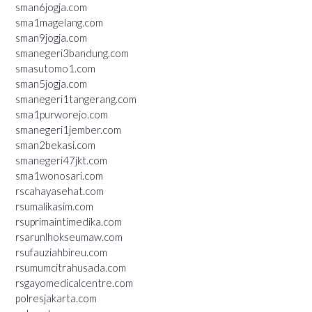
sman6jogja.com
sma1magelang.com
sman9jogja.com
smanegeri3bandung.com
smasutomo1.com
sman5jogja.com
smanegeri1tangerang.com
sma1purworejo.com
smanegeri1jember.com
sman2bekasi.com
smanegeri47jkt.com
sma1wonosari.com
rscahayasehat.com
rsumalikasim.com
rsuprimaintimedika.com
rsarunlhokseumaw.com
rsufauziahbireu.com
rsumumcitrahusada.com
rsgayomedicalcentre.com
polresjakarta.com