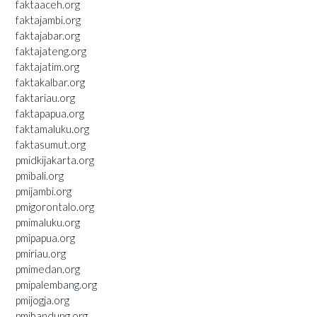
faktaaceh.org
faktajambi.org
faktajabar.org
faktajateng.org
faktajatim.org
faktakalbar.org
faktariau.org
faktapapua.org
faktamaluku.org
faktasumut.org
pmidkijakarta.org
pmibali.org
pmijambi.org
pmigorontalo.org
pmimaluku.org
pmipapua.org
pmiriau.org
pmimedan.org
pmipalembang.org
pmijogja.org
pmibandung.org