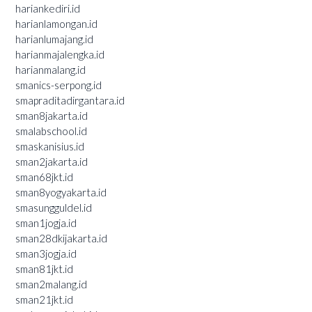
hariankediri.id
harianlamongan.id
harianlumajang.id
harianmajalengka.id
harianmalang.id
smanics-serpong.id
smapraditadirgantara.id
sman8jakarta.id
smalabschool.id
smaskanisius.id
sman2jakarta.id
sman68jkt.id
sman8yogyakarta.id
smasungguldel.id
sman1jogja.id
sman28dkijakarta.id
sman3jogja.id
sman81jkt.id
sman2malang.id
sman21jkt.id