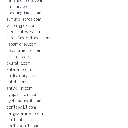
harianikn.com
bandungtimes.com
sumutekspres.com
lampungpos.com
mediasulawesi.com
mediajabodetabek.com
kabarflores.com
seputarmetro.com
aktual.it.com
akurat.it.com
antara.it.com
analisadaily.it.com
antv.it.com
antvklik.it.com
ayojakarta.it.com
ayobandung.it.com
beritabali.it.com
bangsaonline.it.com
beritajatim.it.com
beritasatu.it.com