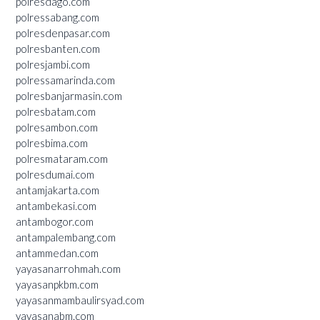
polresdago.com
polressabang.com
polresdenpasar.com
polresbanten.com
polresjambi.com
polressamarinda.com
polresbanjarmasin.com
polresbatam.com
polresambon.com
polresbima.com
polresmataram.com
polresdumai.com
antamjakarta.com
antambekasi.com
antambogor.com
antampalembang.com
antammedan.com
yayasanarrohmah.com
yayasanpkbm.com
yayasanmambaulirsyad.com
yayasanabm.com