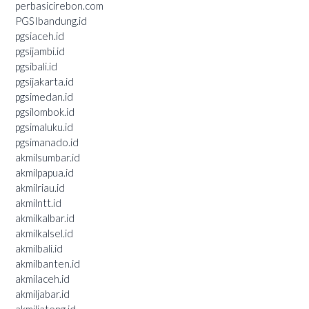
perbasicirebon.com
PGSIbandung.id
pgsiaceh.id
pgsijambi.id
pgsibali.id
pgsijakarta.id
pgsimedan.id
pgsilombok.id
pgsimaluku.id
pgsimanado.id
akmilsumbar.id
akmilpapua.id
akmilriau.id
akmilntt.id
akmilkalbar.id
akmilkalsel.id
akmilbali.id
akmilbanten.id
akmilaceh.id
akmiljabar.id
akmiljateng.id