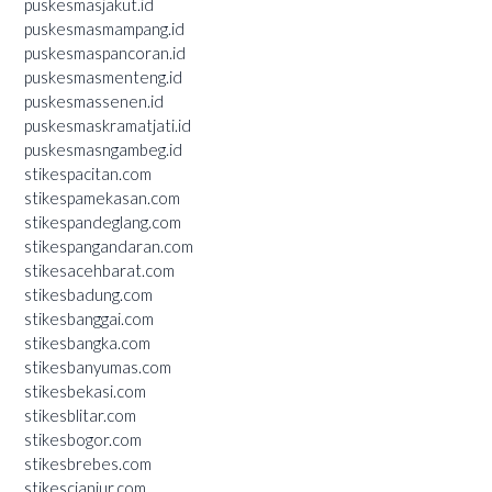
puskesmasjakut.id
puskesmasmampang.id
puskesmaspancoran.id
puskesmasmenteng.id
puskesmassenen.id
puskesmaskramatjati.id
puskesmasngambeg.id
stikespacitan.com
stikespamekasan.com
stikespandeglang.com
stikespangandaran.com
stikesacehbarat.com
stikesbadung.com
stikesbanggai.com
stikesbangka.com
stikesbanyumas.com
stikesbekasi.com
stikesblitar.com
stikesbogor.com
stikesbrebes.com
stikescianjur.com