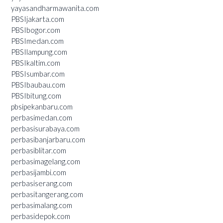
yayasandharmawanita.com
PBSIjakarta.com
PBSIbogor.com
PBSImedan.com
PBSIlampung.com
PBSIkaltim.com
PBSIsumbar.com
PBSIbaubau.com
PBSIbitung.com
pbsipekanbaru.com
perbasimedan.com
perbasisurabaya.com
perbasibanjarbaru.com
perbasiblitar.com
perbasimagelang.com
perbasijambi.com
perbasiserang.com
perbasitangerang.com
perbasimalang.com
perbasidepok.com