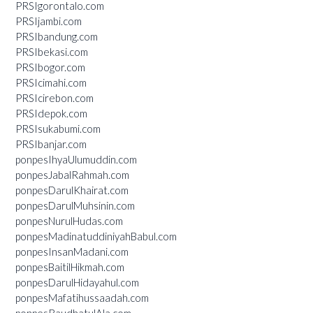
PRSIgorontalo.com
PRSIjambi.com
PRSIbandung.com
PRSIbekasi.com
PRSIbogor.com
PRSIcimahi.com
PRSIcirebon.com
PRSIdepok.com
PRSIsukabumi.com
PRSIbanjar.com
ponpesIhyaUlumuddin.com
ponpesJabalRahmah.com
ponpesDarulKhairat.com
ponpesDarulMuhsinin.com
ponpesNurulHudas.com
ponpesMadinatuddiniyahBabul.com
ponpesInsanMadani.com
ponpesBaitilHikmah.com
ponpesDarulHidayahul.com
ponpesMafatihussaadah.com
ponpesRaudhatulAla.com