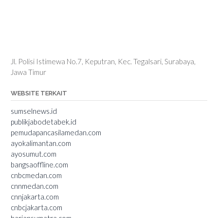
Jl. Polisi Istimewa No.7, Keputran, Kec. Tegalsari, Surabaya,
Jawa Timur
WEBSITE TERKAIT
sumselnews.id
publikjabodetabek.id
pemudapancasilamedan.com
ayokalimantan.com
ayosumut.com
bangsaoffline.com
cnbcmedan.com
cnnmedan.com
cnnjakarta.com
cnbcjakarta.com
hariansumatra.com