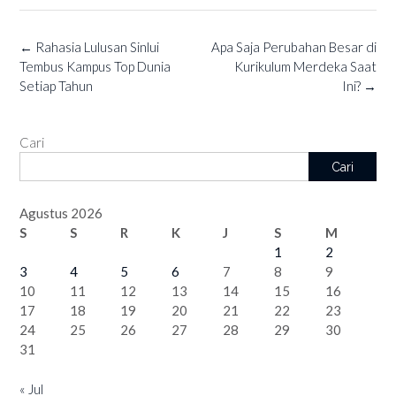
Post
←
Rahasia Lulusan Sinlui
Apa Saja Perubahan Besar di
navigation
Tembus Kampus Top Dunia
Kurikulum Merdeka Saat
Setiap Tahun
Ini?
→
Cari
Cari
Agustus 2026
S
S
R
K
J
S
M
1
2
3
4
5
6
7
8
9
10
11
12
13
14
15
16
17
18
19
20
21
22
23
24
25
26
27
28
29
30
31
« Jul