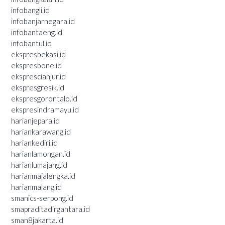
infobangli.id
infobanjarnegara.id
infobantaeng.id
infobantul.id
ekspresbekasi.id
ekspresbone.id
eksprescianjur.id
ekspresgresik.id
ekspresgorontalo.id
ekspresindramayu.id
harianjepara.id
hariankarawang.id
hariankediri.id
harianlamongan.id
harianlumajang.id
harianmajalengka.id
harianmalang.id
smanics-serpong.id
smapraditadirgantara.id
sman8jakarta.id