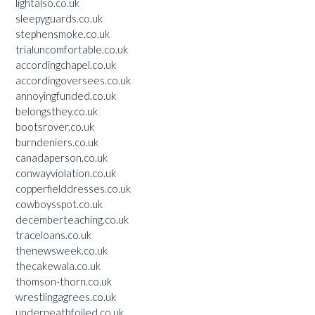
lightalso.co.uk
sleepyguards.co.uk
stephensmoke.co.uk
trialuncomfortable.co.uk
accordingchapel.co.uk
accordingoversees.co.uk
annoyingfunded.co.uk
belongsthey.co.uk
bootsrover.co.uk
burndeniers.co.uk
canadaperson.co.uk
conwayviolation.co.uk
copperfielddresses.co.uk
cowboysspot.co.uk
decemberteaching.co.uk
traceloans.co.uk
thenewsweek.co.uk
thecakewala.co.uk
thomson-thorn.co.uk
wrestlingagrees.co.uk
underneathfoiled.co.uk