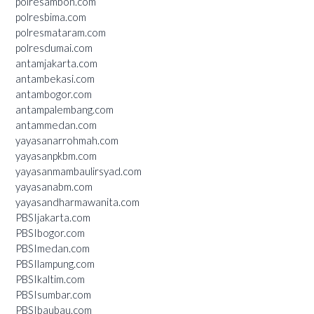
polresambon.com
polresbima.com
polresmataram.com
polresdumai.com
antamjakarta.com
antambekasi.com
antambogor.com
antampalembang.com
antammedan.com
yayasanarrohmah.com
yayasanpkbm.com
yayasanmambaulirsyad.com
yayasanabm.com
yayasandharmawanita.com
PBSIjakarta.com
PBSIbogor.com
PBSImedan.com
PBSIlampung.com
PBSIkaltim.com
PBSIsumbar.com
PBSIbaubau.com