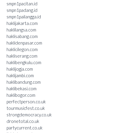
smpn1pacitan.id
smpn1padang.id
smpn1pailangga.id
haklijakarta.com
haklilangsa.com
haklisabang.com
haklidenpasar.com
haklicilegon.com
hakliserang.com
haklibengkulu.com
haklijogja.com
haklijambi.com
haklibandung.com
haklibekasi.com
haklibogor.com
perfectperson.co.uk
tourmusicfest.co.uk
strongdemocracy.co.uk
dronetotal.co.uk
partycurrent.co.uk