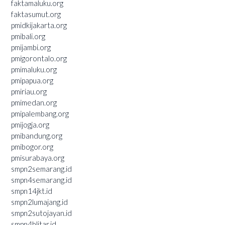
faktamaluku.org
faktasumut.org
pmidkijakarta.org
pmibali.org
pmijambi.org
pmigorontalo.org
pmimaluku.org
pmipapua.org
pmiriau.org
pmimedan.org
pmipalembang.org
pmijogja.org
pmibandung.org
pmibogor.org
pmisurabaya.org
smpn2semarang.id
smpn4semarang.id
smpn14jkt.id
smpn2lumajang.id
smpn2sutojayan.id
smpn4blitar.id