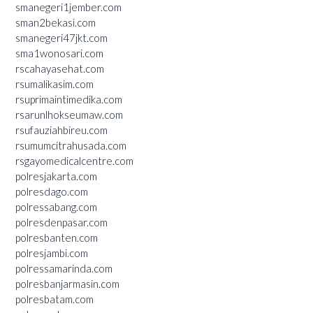
smanegeri1jember.com
sman2bekasi.com
smanegeri47jkt.com
sma1wonosari.com
rscahayasehat.com
rsumalikasim.com
rsuprimaintimedika.com
rsarunlhokseumaw.com
rsufauziahbireu.com
rsumumcitrahusada.com
rsgayomedicalcentre.com
polresjakarta.com
polresdago.com
polressabang.com
polresdenpasar.com
polresbanten.com
polresjambi.com
polressamarinda.com
polresbanjarmasin.com
polresbatam.com