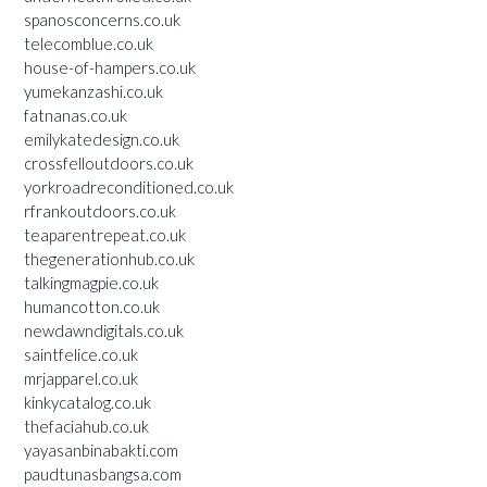
spanosconcerns.co.uk
telecomblue.co.uk
house-of-hampers.co.uk
yumekanzashi.co.uk
fatnanas.co.uk
emilykatedesign.co.uk
crossfelloutdoors.co.uk
yorkroadreconditioned.co.uk
rfrankoutdoors.co.uk
teaparentrepeat.co.uk
thegenerationhub.co.uk
talkingmagpie.co.uk
humancotton.co.uk
newdawndigitals.co.uk
saintfelice.co.uk
mrjapparel.co.uk
kinkycatalog.co.uk
thefaciahub.co.uk
yayasanbinabakti.com
paudtunasbangsa.com