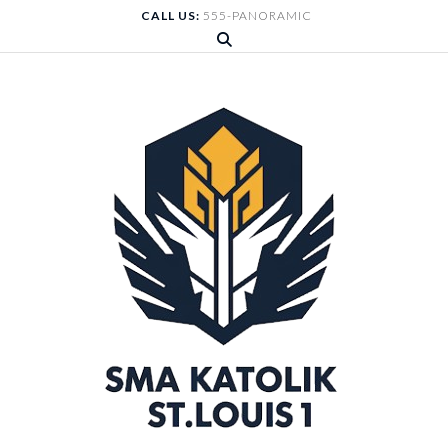
Skip
CALL US:
555-PANORAMIC
to
content