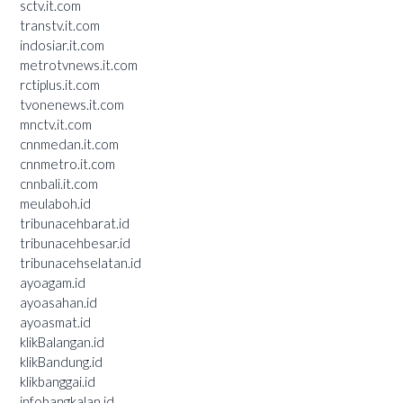
sctv.it.com
transtv.it.com
indosiar.it.com
metrotvnews.it.com
rctiplus.it.com
tvonenews.it.com
mnctv.it.com
cnnmedan.it.com
cnnmetro.it.com
cnnbali.it.com
meulaboh.id
tribunacehbarat.id
tribunacehbesar.id
tribunacehselatan.id
ayoagam.id
ayoasahan.id
ayoasmat.id
klikBalangan.id
klikBandung.id
klikbanggai.id
infobangkalan.id