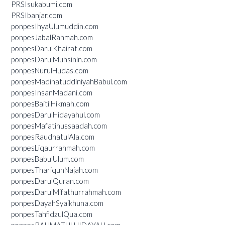
PRSIsukabumi.com
PRSIbanjar.com
ponpesIhyaUlumuddin.com
ponpesJabalRahmah.com
ponpesDarulKhairat.com
ponpesDarulMuhsinin.com
ponpesNurulHudas.com
ponpesMadinatuddiniyahBabul.com
ponpesInsanMadani.com
ponpesBaitilHikmah.com
ponpesDarulHidayahul.com
ponpesMafatihussaadah.com
ponpesRaudhatulAla.com
ponpesLiqaurrahmah.com
ponpesBabulUlum.com
ponpesThariqunNajah.com
ponpesDarulQuran.com
ponpesDarulMifathurrahmah.com
ponpesDayahSyaikhuna.com
ponpesTahfidzulQua.com
ponpesRAHMATULHIDAYAH.com