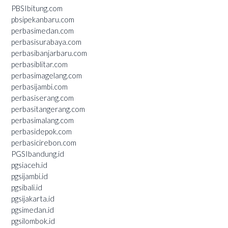
PBSIbitung.com
pbsipekanbaru.com
perbasimedan.com
perbasisurabaya.com
perbasibanjarbaru.com
perbasiblitar.com
perbasimagelang.com
perbasijambi.com
perbasiserang.com
perbasitangerang.com
perbasimalang.com
perbasidepok.com
perbasicirebon.com
PGSIbandung.id
pgsiaceh.id
pgsijambi.id
pgsibali.id
pgsijakarta.id
pgsimedan.id
pgsilombok.id