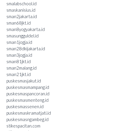
smalabschool.id
smaskanisius.id
sman2jakarta.id
sman68jkt.id
sman8yogyakarta.id
smasungguldel.id
sman1jogja.id
sman28dkijakarta.id
sman3jogja.id
sman81jkt.id
sman2malang.id
sman21jkt.id
puskesmasjakut.id
puskesmasmampang.id
puskesmaspancoran.id
puskesmasmenteng.id
puskesmassenen.id
puskesmaskramatjati.id
puskesmasngambeg.id
stikespacitan.com