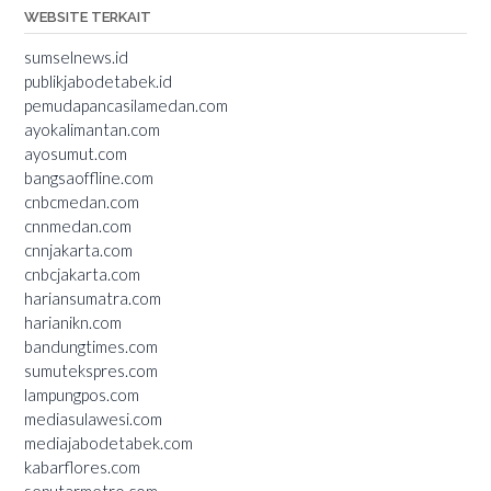
WEBSITE TERKAIT
sumselnews.id
publikjabodetabek.id
pemudapancasilamedan.com
ayokalimantan.com
ayosumut.com
bangsaoffline.com
cnbcmedan.com
cnnmedan.com
cnnjakarta.com
cnbcjakarta.com
hariansumatra.com
harianikn.com
bandungtimes.com
sumutekspres.com
lampungpos.com
mediasulawesi.com
mediajabodetabek.com
kabarflores.com
seputarmetro.com