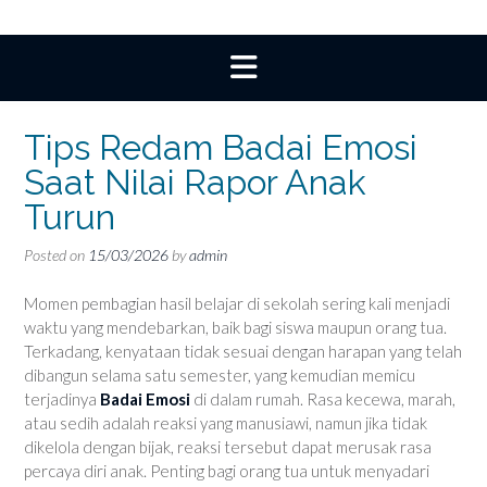
Tips Redam Badai Emosi
Saat Nilai Rapor Anak
Turun
Posted on
15/03/2026
by
admin
Momen pembagian hasil belajar di sekolah sering kali menjadi
waktu yang mendebarkan, baik bagi siswa maupun orang tua.
Terkadang, kenyataan tidak sesuai dengan harapan yang telah
dibangun selama satu semester, yang kemudian memicu
terjadinya
Badai Emosi
di dalam rumah. Rasa kecewa, marah,
atau sedih adalah reaksi yang manusiawi, namun jika tidak
dikelola dengan bijak, reaksi tersebut dapat merusak rasa
percaya diri anak. Penting bagi orang tua untuk menyadari