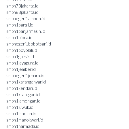
smpn78jakarta.id
smpn88jakarta.id
smpnegeri1ambon.id
smpn1bangil.id
smpn1banjarmasin.id
smpn1biora.id
smpnegeri1bobotsari.id
smpn1boyolali.id
smpn1gresik.id
smpn1jayapura.id
smpn1jember.id
smpnegeri1jepara.id
smpn1karanganyar.id
smpn1kendari.id
smpn1kranggan.id
smpn1lamongan.id
smpn1luwuk.id
smpn1madiun.id
smpn1manokwari.id
smpn1narmada.id