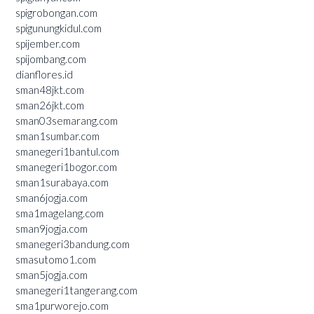
spigrobongan.com
spigunungkidul.com
spijember.com
spijombang.com
dianflores.id
sman48jkt.com
sman26jkt.com
sman03semarang.com
sman1sumbar.com
smanegeri1bantul.com
smanegeri1bogor.com
sman1surabaya.com
sman6jogja.com
sma1magelang.com
sman9jogja.com
smanegeri3bandung.com
smasutomo1.com
sman5jogja.com
smanegeri1tangerang.com
sma1purworejo.com