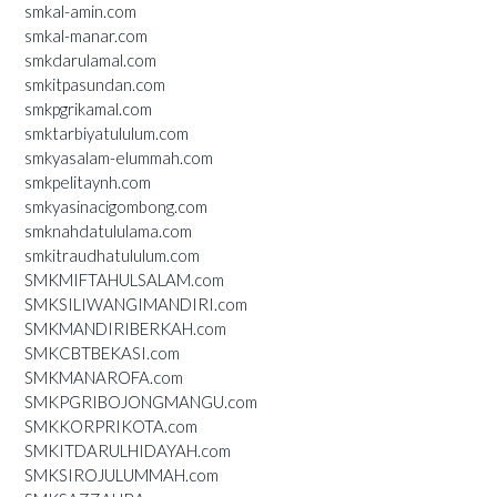
smkal-amin.com
smkal-manar.com
smkdarulamal.com
smkitpasundan.com
smkpgrikamal.com
smktarbiyatululum.com
smkyasalam-elummah.com
smkpelitaynh.com
smkyasinacigombong.com
smknahdatululama.com
smkitraudhatululum.com
SMKMIFTAHULSALAM.com
SMKSILIWANGIMANDIRI.com
SMKMANDIRIBERKAH.com
SMKCBTBEKASI.com
SMKMANAROFA.com
SMKPGRIBOJONGMANGU.com
SMKKORPRIKOTA.com
SMKITDARULHIDAYAH.com
SMKSIROJULUMMAH.com