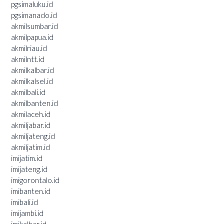
pgsimaluku.id
pgsimanado.id
akmilsumbar.id
akmilpapua.id
akmilriau.id
akmilntt.id
akmilkalbar.id
akmilkalsel.id
akmilbali.id
akmilbanten.id
akmilaceh.id
akmiljabar.id
akmiljateng.id
akmiljatim.id
imijatim.id
imijateng.id
imigorontalo.id
imibanten.id
imibali.id
imijambi.id
imikalbar.id