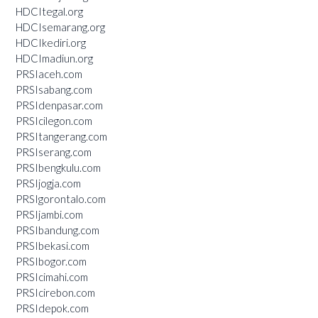
HDCItegal.org
HDCIsemarang.org
HDCIkediri.org
HDCImadiun.org
PRSIaceh.com
PRSIsabang.com
PRSIdenpasar.com
PRSIcilegon.com
PRSItangerang.com
PRSIserang.com
PRSIbengkulu.com
PRSIjogja.com
PRSIgorontalo.com
PRSIjambi.com
PRSIbandung.com
PRSIbekasi.com
PRSIbogor.com
PRSIcimahi.com
PRSIcirebon.com
PRSIdepok.com