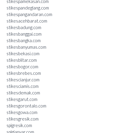
stikespamekasan.com
stikespandeglang.com
stikespangandaran.com
stikesacehbarat.com
stikesbadung.com
stikesbanggai.com
stikesbangka.com
stikesbanyumas.com
stikesbekasi.com
stikesblitar.com
stikesbogor.com
stikesbrebes.com
stikescianjur.com
stikesciamis.com
stikesdemak.com
stikesgarut.com
stikesgorontalo.com
stikesgowa.com
stikesgresik.com
spigresik.com
spigianyar.com