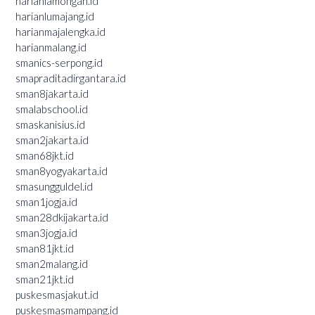
harianlamongan.id
harianlumajang.id
harianmajalengka.id
harianmalang.id
smanics-serpong.id
smapraditadirgantara.id
sman8jakarta.id
smalabschool.id
smaskanisius.id
sman2jakarta.id
sman68jkt.id
sman8yogyakarta.id
smasungguldel.id
sman1jogja.id
sman28dkijakarta.id
sman3jogja.id
sman81jkt.id
sman2malang.id
sman21jkt.id
puskesmasjakut.id
puskesmasmampang.id