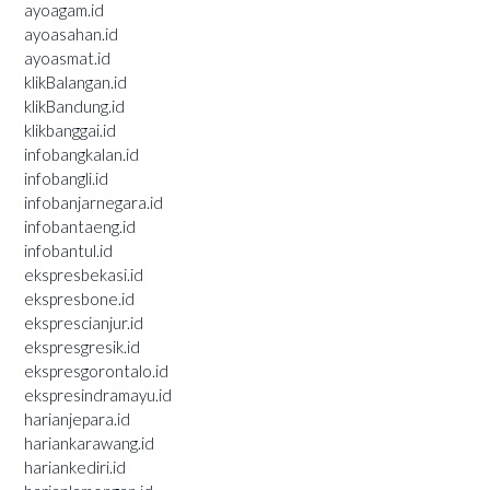
ayoagam.id
ayoasahan.id
ayoasmat.id
klikBalangan.id
klikBandung.id
klikbanggai.id
infobangkalan.id
infobangli.id
infobanjarnegara.id
infobantaeng.id
infobantul.id
ekspresbekasi.id
ekspresbone.id
eksprescianjur.id
ekspresgresik.id
ekspresgorontalo.id
ekspresindramayu.id
harianjepara.id
hariankarawang.id
hariankediri.id