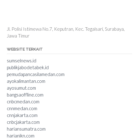
Jl. Polisi Istimewa No.7, Keputran, Kec. Tegalsari, Surabaya,
Jawa Timur
WEBSITE TERKAIT
sumselnews.id
publikjabodetabek.id
pemudapancasilamedan.com
ayokalimantan.com
ayosumut.com
bangsaoffline.com
cnbcmedan.com
cnnmedan.com
cnnjakarta.com
cnbcjakarta.com
hariansumatra.com
harianikn.com