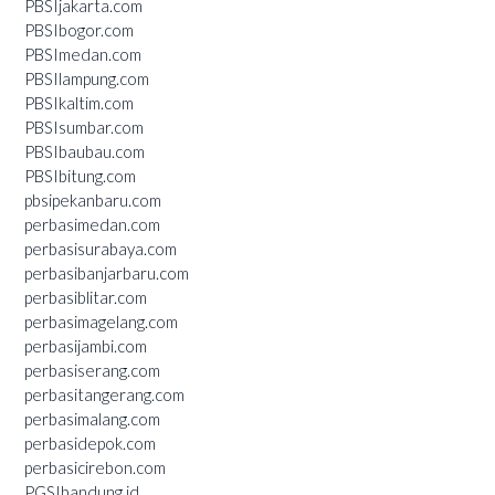
PBSIjakarta.com
PBSIbogor.com
PBSImedan.com
PBSIlampung.com
PBSIkaltim.com
PBSIsumbar.com
PBSIbaubau.com
PBSIbitung.com
pbsipekanbaru.com
perbasimedan.com
perbasisurabaya.com
perbasibanjarbaru.com
perbasiblitar.com
perbasimagelang.com
perbasijambi.com
perbasiserang.com
perbasitangerang.com
perbasimalang.com
perbasidepok.com
perbasicirebon.com
PGSIbandung.id