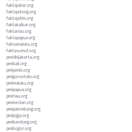
faktajabar.org
faktajateng.org
faktajatim.org
faktakalbar.org
faktariau.org
faktapapua.org
faktamaluku.org
faktasumut.org
pmidkijakarta.org
pmibali.org
pmijambi.org
pmigorontalo.org
pmimaluku.org
pmipapua.org
pmiriau.org
pmimedan.org
pmipalembang.org
pmijogja.org
pmibandung.org
pmibogor.org