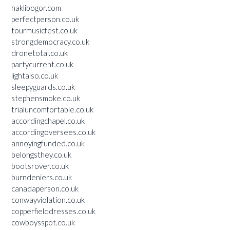
haklibogor.com
perfectperson.co.uk
tourmusicfest.co.uk
strongdemocracy.co.uk
dronetotal.co.uk
partycurrent.co.uk
lightalso.co.uk
sleepyguards.co.uk
stephensmoke.co.uk
trialuncomfortable.co.uk
accordingchapel.co.uk
accordingoversees.co.uk
annoyingfunded.co.uk
belongsthey.co.uk
bootsrover.co.uk
burndeniers.co.uk
canadaperson.co.uk
conwayviolation.co.uk
copperfielddresses.co.uk
cowboysspot.co.uk