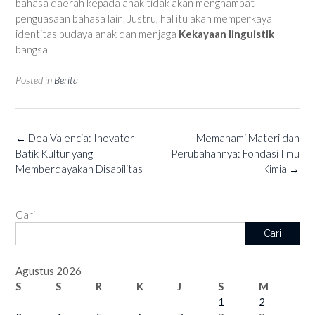
bahasa daerah kepada anak tidak akan menghambat
penguasaan bahasa lain. Justru, hal itu akan memperkaya
identitas budaya anak dan menjaga
Kekayaan linguistik
bangsa.
Posted in
Berita
Post
←
Dea Valencia: Inovator
Memahami Materi dan
navigation
Batik Kultur yang
Perubahannya: Fondasi Ilmu
Memberdayakan Disabilitas
Kimia
→
Cari
Cari
Agustus 2026
S
S
R
K
J
S
M
1
2