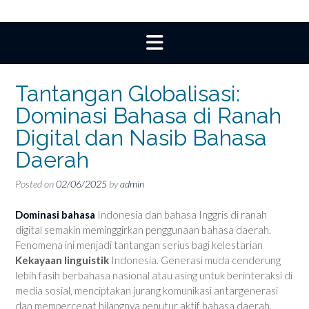
Tantangan Globalisasi:
Dominasi Bahasa di Ranah
Digital dan Nasib Bahasa
Daerah
Posted on
02/06/2025
by
admin
Dominasi bahasa
Indonesia dan bahasa Inggris di ranah
digital semakin meminggirkan penggunaan bahasa daerah.
Fenomena ini menjadi tantangan serius bagi kelestarian
Kekayaan linguistik
Indonesia. Generasi muda cenderung
lebih fasih berbahasa nasional atau asing untuk berinteraksi di
media sosial, menciptakan jurang komunikasi antargenerasi
dan mempercepat hilangnya penutur aktif bahasa daerah.