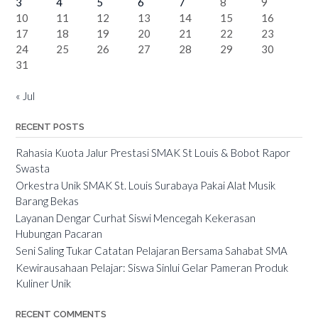
3
4
5
6
7
8
9
10
11
12
13
14
15
16
17
18
19
20
21
22
23
24
25
26
27
28
29
30
31
« Jul
RECENT POSTS
Rahasia Kuota Jalur Prestasi SMAK St Louis & Bobot Rapor
Swasta
Orkestra Unik SMAK St. Louis Surabaya Pakai Alat Musik
Barang Bekas
Layanan Dengar Curhat Siswi Mencegah Kekerasan
Hubungan Pacaran
Seni Saling Tukar Catatan Pelajaran Bersama Sahabat SMA
Kewirausahaan Pelajar: Siswa Sinlui Gelar Pameran Produk
Kuliner Unik
RECENT COMMENTS