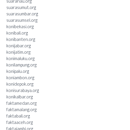
suarariau.org
suarasumut.org
suarasumbar.org
suarasumsel.org
konibekasi.org
konibali.org
konibanten.org
konijabar.org
konijatim.org
konimaluku.org
konilampung.org
konipalu.org
koniambon.org
konidepok.org
konisurabaya.org
konikalbar.org
faktamedan.org
faktamalang.org
faktabali.org
faktaaceh.org
faktajambi.org