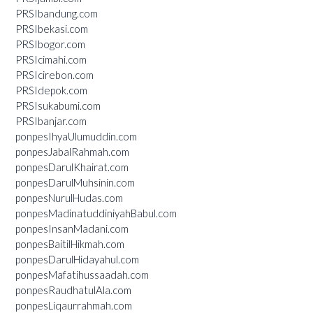
PRSIbandung.com
PRSIbekasi.com
PRSIbogor.com
PRSIcimahi.com
PRSIcirebon.com
PRSIdepok.com
PRSIsukabumi.com
PRSIbanjar.com
ponpesIhyaUlumuddin.com
ponpesJabalRahmah.com
ponpesDarulKhairat.com
ponpesDarulMuhsinin.com
ponpesNurulHudas.com
ponpesMadinatuddiniyahBabul.com
ponpesInsanMadani.com
ponpesBaitilHikmah.com
ponpesDarulHidayahul.com
ponpesMafatihussaadah.com
ponpesRaudhatulAla.com
ponpesLiqaurrahmah.com