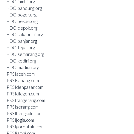
HDCIjambi.org
HDCIbandung.org
HDCIbogor.org
HDCIbekasi.org
HDCIdepok.org
HDCIsukabumi.org
HDCIbanjar.org
HDCItegal.org
HDCIsemarang.org
HDCIkediri.org
HDCImadiun.org
PRSIaceh.com
PRSIsabang.com
PRSIdenpasar.com
PRSIcilegon.com
PRSItangerang.com
PRSIserang.com
PRSIbengkulu.com
PRSIjogja.com
PRSIgorontalo.com
PRSIjambi.com