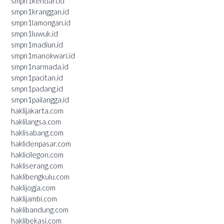
smpn1kendari.id
smpn1kranggan.id
smpn1lamongan.id
smpn1luwuk.id
smpn1madiun.id
smpn1manokwari.id
smpn1narmada.id
smpn1pacitan.id
smpn1padang.id
smpn1pailangga.id
haklijakarta.com
haklilangsa.com
haklisabang.com
haklidenpasar.com
haklicilegon.com
hakliserang.com
haklibengkulu.com
haklijogja.com
haklijambi.com
haklibandung.com
haklibekasi.com