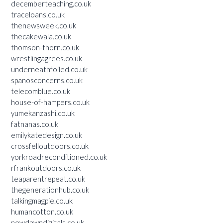
decemberteaching.co.uk
traceloans.co.uk
thenewsweek.co.uk
thecakewala.co.uk
thomson-thorn.co.uk
wrestlingagrees.co.uk
underneathfoiled.co.uk
spanosconcerns.co.uk
telecomblue.co.uk
house-of-hampers.co.uk
yumekanzashi.co.uk
fatnanas.co.uk
emilykatedesign.co.uk
crossfelloutdoors.co.uk
yorkroadreconditioned.co.uk
rfrankoutdoors.co.uk
teaparentrepeat.co.uk
thegenerationhub.co.uk
talkingmagpie.co.uk
humancotton.co.uk
newdawndigitals.co.uk