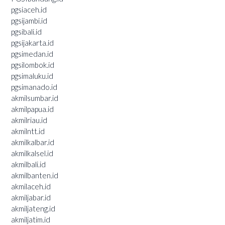
pgsiaceh.id
pgsijambi.id
pgsibali.id
pgsijakarta.id
pgsimedan.id
pgsilombok.id
pgsimaluku.id
pgsimanado.id
akmilsumbar.id
akmilpapua.id
akmilriau.id
akmilntt.id
akmilkalbar.id
akmilkalsel.id
akmilbali.id
akmilbanten.id
akmilaceh.id
akmiljabar.id
akmiljateng.id
akmiljatim.id