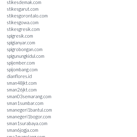
stikesdemak.com
stikesgarut.com
stikesgorontalo.com
stikesgowa.com
stikesgresik.com
spigresik.com
spigianyar.com
spigrobongan.com
spigunungkidul.com
spijember.com
spijombang.com
dianflores.id
sman48jkt.com
sman26jkt.com
sman03semarang.com
sman1sumbar.com
smanegeri1bantul.com
smanegeri1bogor.com
sman1surabaya.com
sman6jogja.com
sma1magelang.com