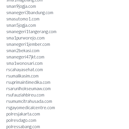
sman9jogja.com
smanegeri3bandung.com
smasutomo1.com
sman5jogja.com
smanegeri1tangerang.com
sma1purworejo.com
smanegeri1jember.com
sman2bekasi.com
smanegeri47jkt.com
sma1wonosari.com
rscahayasehat.com
rsumalikasim.com
rsuprimaintimedika.com
rsarunlhokseumaw.com
rsufauziahbireu.com
rsumumcitrahusada.com
rsgayomedicalcentre.com
polresjakarta.com
polresdago.com
polressabang.com