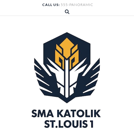
Skip
CALL US:
555-PANORAMIC
to
content