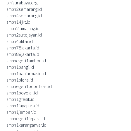
pmisurabaya.org
smpn2semarang.id
smpn4semarang.id
smpn14jkt.id
smpn2lumajang.id
smpn2sutojayan.id
smpn4blitar.id
smpn78jakarta.id
smpn88jakarta.id
smpnegeri1ambon.id
smpn1bangil.id
smpn1banjarmasin.id
smpn1biora.id
smpnegeri1bobotsari.id
smpn1boyolali.id
smpn1gresik.id
smpn1jayapura.id
smpn1jember.id
smpnegeri1jepara.id
smpn1karanganyar.id