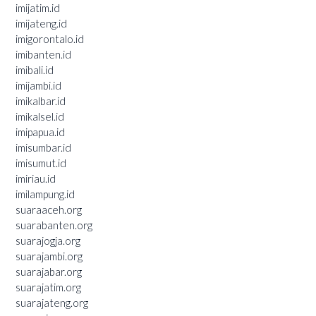
imijatim.id
imijateng.id
imigorontalo.id
imibanten.id
imibali.id
imijambi.id
imikalbar.id
imikalsel.id
imipapua.id
imisumbar.id
imisumut.id
imiriau.id
imilampung.id
suaraaceh.org
suarabanten.org
suarajogja.org
suarajambi.org
suarajabar.org
suarajatim.org
suarajateng.org