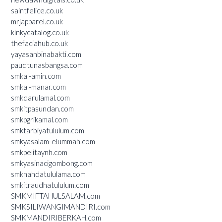
saintfelice.co.uk
mrjapparel.co.uk
kinkycatalog.co.uk
thefaciahub.co.uk
yayasanbinabakti.com
paudtunasbangsa.com
smkal-amin.com
smkal-manar.com
smkdarulamal.com
smkitpasundan.com
smkpgrikamal.com
smktarbiyatululum.com
smkyasalam-elummah.com
smkpelitaynh.com
smkyasinacigombong.com
smknahdatululama.com
smkitraudhatululum.com
SMKMIFTAHULSALAM.com
SMKSILIWANGIMANDIRI.com
SMKMANDIRIBERKAH.com