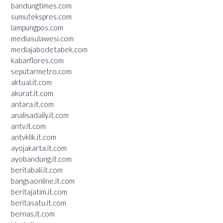
bandungtimes.com
sumutekspres.com
lampungpos.com
mediasulawesi.com
mediajabodetabek.com
kabarflores.com
seputarmetro.com
aktual.it.com
akurat.it.com
antara.it.com
analisadaily.it.com
antv.it.com
antvklik.it.com
ayojakarta.it.com
ayobandung.it.com
beritabali.it.com
bangsaonline.it.com
beritajatim.it.com
beritasatu.it.com
bernas.it.com