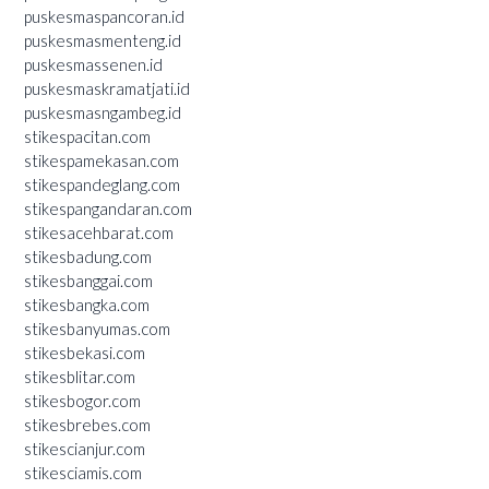
puskesmaspancoran.id
puskesmasmenteng.id
puskesmassenen.id
puskesmaskramatjati.id
puskesmasngambeg.id
stikespacitan.com
stikespamekasan.com
stikespandeglang.com
stikespangandaran.com
stikesacehbarat.com
stikesbadung.com
stikesbanggai.com
stikesbangka.com
stikesbanyumas.com
stikesbekasi.com
stikesblitar.com
stikesbogor.com
stikesbrebes.com
stikescianjur.com
stikesciamis.com