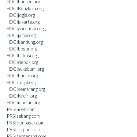
HDCIbanten.org
HDCIBengkulu.org
HDCIjogja.org
HDCIjakarta.org
HDCIgorontalo.org
HDCIjambi.org
HDCIbandung.org
HDCIbogor.org
HDCIbekasi.org
HDCIdepok.org
HDCIsukabumi.org
HDCIbanjar.org
HDCItegal.org
HDCIsemarang.org
HDCIkediri.org
HDCImadiun.org
PRSIaceh.com
PRSIsabang.com
PRSIdenpasar.com
PRSIcilegon.com
PRSItangerang.com