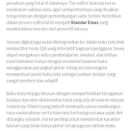
penulisan yang fatal di dalamnya. Tim editor bekerja keras
melakukan validasi data agar setiap informasi yang disajikan
tetap relevan dengan perkembangan sains terkini. Ketelitian
dalam proses editorial ini menjadi
Standar Emas
yang
membedakan mereka dari penerbit lainnya.
Inovasi digital juga mulai diintegrasikan ke dalam buku teks fisik
melalui fitur kode QR yang interaktif bagi para pengguna. Siswa
dapat mengakses video pembelajaran, simulasi, dan latihan
soal tambahan hanya dengan memindai halaman buku
menggunakan perangkat pintar. Integrasi teknologi ini
memperkuat posisi buku teks sebagai sumber belajar yang
sangat modern dan adaptif.
Buku-buku ini juga disusun dengan memperhatikan keragaman
budaya dan nilai-nilai kearifan lokal yang ada di seluruh wilayah
Indonesia. Materi yang inklusif membantu siswa membangun
rasa nasionalisme serta toleransi terhadap sesama sejak dini
di bangku sekolah. Hal ini penting untuk membentuk karakter
lulusan yang tidak hanya pintar tetapi juga berakhlak mulia.