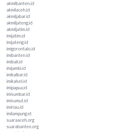
akmilbanten.id
akmilaceh.id
akmiljabar.id
akmiljateng.id
akmiljatim.id
imijatim.id
imijateng.id
imigorontalo.id
imibanten.id
imibali.id
imijambi.id
imikalbar.id
imikalsel.id
imipapua.id
imisumbar.id
imisumut.id
imiriau.id
imilampung.id
suaraaceh.org
suarabanten.org