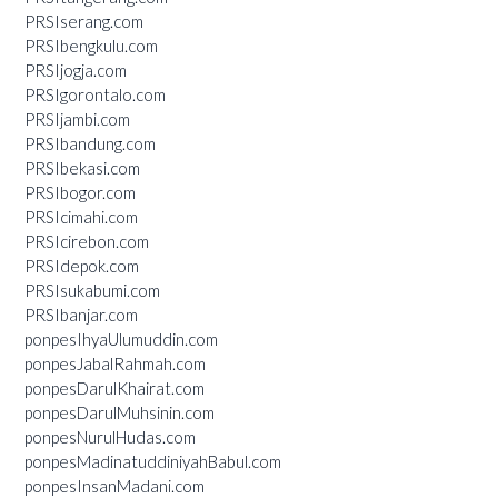
PRSIserang.com
PRSIbengkulu.com
PRSIjogja.com
PRSIgorontalo.com
PRSIjambi.com
PRSIbandung.com
PRSIbekasi.com
PRSIbogor.com
PRSIcimahi.com
PRSIcirebon.com
PRSIdepok.com
PRSIsukabumi.com
PRSIbanjar.com
ponpesIhyaUlumuddin.com
ponpesJabalRahmah.com
ponpesDarulKhairat.com
ponpesDarulMuhsinin.com
ponpesNurulHudas.com
ponpesMadinatuddiniyahBabul.com
ponpesInsanMadani.com