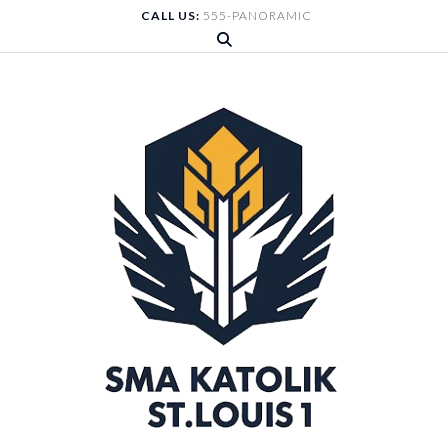
Skip
CALL US:
555-PANORAMIC
to
content