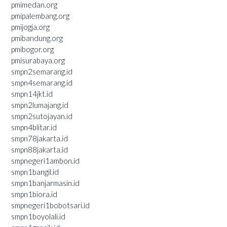
pmimedan.org
pmipalembang.org
pmijogja.org
pmibandung.org
pmibogor.org
pmisurabaya.org
smpn2semarang.id
smpn4semarang.id
smpn14jkt.id
smpn2lumajang.id
smpn2sutojayan.id
smpn4blitar.id
smpn78jakarta.id
smpn88jakarta.id
smpnegeri1ambon.id
smpn1bangil.id
smpn1banjarmasin.id
smpn1biora.id
smpnegeri1bobotsari.id
smpn1boyolali.id