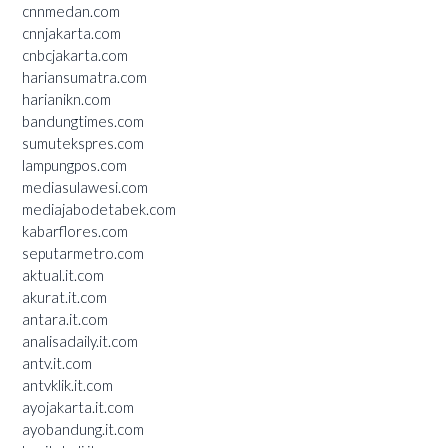
cnnmedan.com
cnnjakarta.com
cnbcjakarta.com
hariansumatra.com
harianikn.com
bandungtimes.com
sumutekspres.com
lampungpos.com
mediasulawesi.com
mediajabodetabek.com
kabarflores.com
seputarmetro.com
aktual.it.com
akurat.it.com
antara.it.com
analisadaily.it.com
antv.it.com
antvklik.it.com
ayojakarta.it.com
ayobandung.it.com