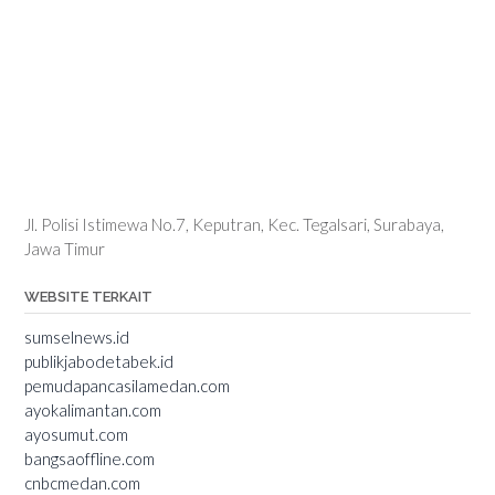
Jl. Polisi Istimewa No.7, Keputran, Kec. Tegalsari, Surabaya,
Jawa Timur
WEBSITE TERKAIT
sumselnews.id
publikjabodetabek.id
pemudapancasilamedan.com
ayokalimantan.com
ayosumut.com
bangsaoffline.com
cnbcmedan.com