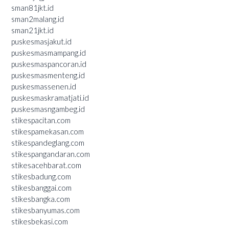
sman81jkt.id
sman2malang.id
sman21jkt.id
puskesmasjakut.id
puskesmasmampang.id
puskesmaspancoran.id
puskesmasmenteng.id
puskesmassenen.id
puskesmaskramatjati.id
puskesmasngambeg.id
stikespacitan.com
stikespamekasan.com
stikespandeglang.com
stikespangandaran.com
stikesacehbarat.com
stikesbadung.com
stikesbanggai.com
stikesbangka.com
stikesbanyumas.com
stikesbekasi.com