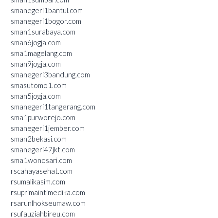
smanegeri1bantul.com
smanegeri1bogor.com
sman1surabaya.com
sman6jogja.com
sma1magelang.com
sman9jogja.com
smanegeri3bandung.com
smasutomo1.com
sman5jogja.com
smanegeri1tangerang.com
sma1purworejo.com
smanegeri1jember.com
sman2bekasi.com
smanegeri47jkt.com
sma1wonosari.com
rscahayasehat.com
rsumalikasim.com
rsuprimaintimedika.com
rsarunlhokseumaw.com
rsufauziahbireu.com