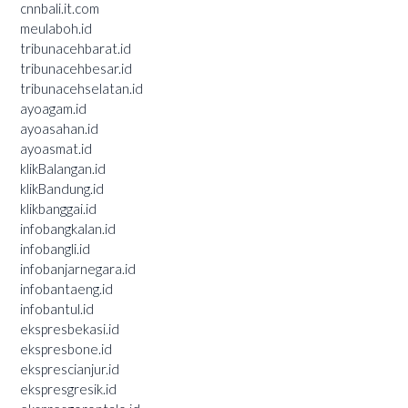
cnnbali.it.com
meulaboh.id
tribunacehbarat.id
tribunacehbesar.id
tribunacehselatan.id
ayoagam.id
ayoasahan.id
ayoasmat.id
klikBalangan.id
klikBandung.id
klikbanggai.id
infobangkalan.id
infobangli.id
infobanjarnegara.id
infobantaeng.id
infobantul.id
ekspresbekasi.id
ekspresbone.id
eksprescianjur.id
ekspresgresik.id