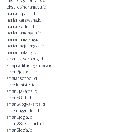
ekspresgorontalo.id
ekspresindramayu.id
harianjepara.id
hariankarawang.id
hariankediri.id
harianlamongan.id
harianlumajang.id
harianmajalengka.id
harianmalang.id
smanics-serpong.id
smapraditadirgantara.id
sman8jakarta.id
smalabschool.id
smaskanisius.id
sman2jakarta.id
sman68jkt.id
sman8yogyakarta.id
smasungguldel.id
sman1jogja.id
sman28dkijakarta.id
sman3jogja.id