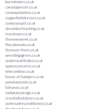
burndeniers.co.uk
canadaperson.co.uk
conwayviolation.co.uk
copperfielddresses.co.uk
cowboysspot.co.uk
decemberteaching.co.uk
traceloans.co.uk
thenewsweek.co.uk
thecakewala.co.uk
thomson-thorn.co.uk
wrestlingagrees.co.uk
underneathfoiled.co.uk
spanosconcerns.co.uk
telecomblue.co.uk
house-of-hampers.co.uk
yumekanzashi.co.uk
fatnanas.co.uk
emilykatedesign.co.uk
crossfelloutdoors.co.uk
yorkroadreconditioned.co.uk
rfrankoutdoors.co.uk