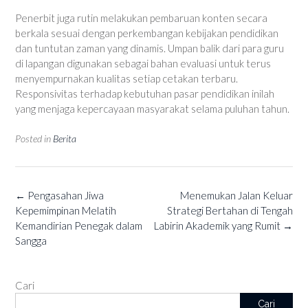
Penerbit juga rutin melakukan pembaruan konten secara
berkala sesuai dengan perkembangan kebijakan pendidikan
dan tuntutan zaman yang dinamis. Umpan balik dari para guru
di lapangan digunakan sebagai bahan evaluasi untuk terus
menyempurnakan kualitas setiap cetakan terbaru.
Responsivitas terhadap kebutuhan pasar pendidikan inilah
yang menjaga kepercayaan masyarakat selama puluhan tahun.
Posted in
Berita
Post
←
Pengasahan Jiwa
Menemukan Jalan Keluar
navigation
Kepemimpinan Melatih
Strategi Bertahan di Tengah
Kemandirian Penegak dalam
Labirin Akademik yang Rumit
→
Sangga
Cari
Cari