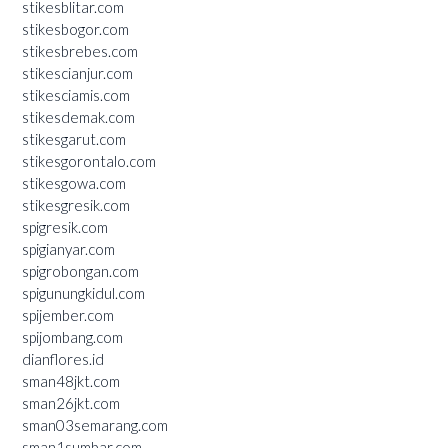
stikesblitar.com
stikesbogor.com
stikesbrebes.com
stikescianjur.com
stikesciamis.com
stikesdemak.com
stikesgarut.com
stikesgorontalo.com
stikesgowa.com
stikesgresik.com
spigresik.com
spigianyar.com
spigrobongan.com
spigunungkidul.com
spijember.com
spijombang.com
dianflores.id
sman48jkt.com
sman26jkt.com
sman03semarang.com
sman1sumbar.com