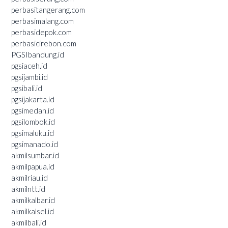
perbasitangerang.com
perbasimalang.com
perbasidepok.com
perbasicirebon.com
PGSIbandung.id
pgsiaceh.id
pgsijambi.id
pgsibali.id
pgsijakarta.id
pgsimedan.id
pgsilombok.id
pgsimaluku.id
pgsimanado.id
akmilsumbar.id
akmilpapua.id
akmilriau.id
akmilntt.id
akmilkalbar.id
akmilkalsel.id
akmilbali.id