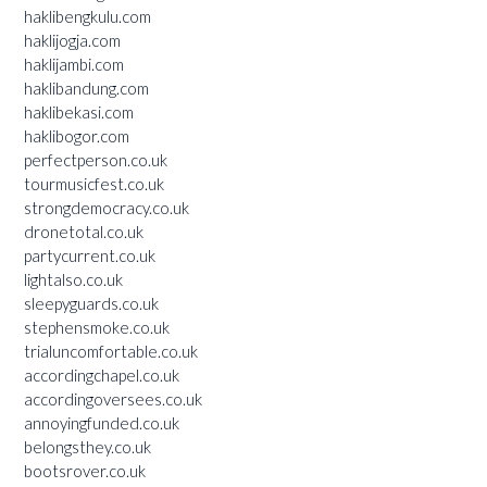
haklibengkulu.com
haklijogja.com
haklijambi.com
haklibandung.com
haklibekasi.com
haklibogor.com
perfectperson.co.uk
tourmusicfest.co.uk
strongdemocracy.co.uk
dronetotal.co.uk
partycurrent.co.uk
lightalso.co.uk
sleepyguards.co.uk
stephensmoke.co.uk
trialuncomfortable.co.uk
accordingchapel.co.uk
accordingoversees.co.uk
annoyingfunded.co.uk
belongsthey.co.uk
bootsrover.co.uk