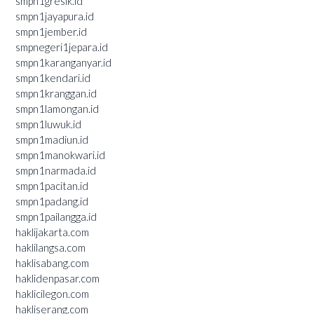
smpn1gresik.id
smpn1jayapura.id
smpn1jember.id
smpnegeri1jepara.id
smpn1karanganyar.id
smpn1kendari.id
smpn1kranggan.id
smpn1lamongan.id
smpn1luwuk.id
smpn1madiun.id
smpn1manokwari.id
smpn1narmada.id
smpn1pacitan.id
smpn1padang.id
smpn1pailangga.id
haklijakarta.com
haklilangsa.com
haklisabang.com
haklidenpasar.com
haklicilegon.com
hakliserang.com