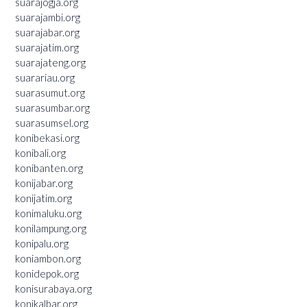
suarajogja.org
suarajambi.org
suarajabar.org
suarajatim.org
suarajateng.org
suarariau.org
suarasumut.org
suarasumbar.org
suarasumsel.org
konibekasi.org
konibali.org
konibanten.org
konijabar.org
konijatim.org
konimaluku.org
konilampung.org
konipalu.org
koniambon.org
konidepok.org
konisurabaya.org
konikalbar.org