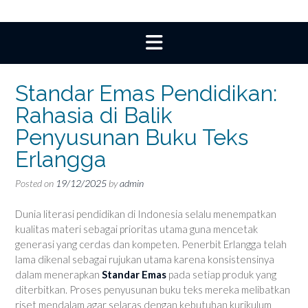
Standar Emas Pendidikan:
Rahasia di Balik
Penyusunan Buku Teks
Erlangga
Posted on
19/12/2025
by
admin
Dunia literasi pendidikan di Indonesia selalu menempatkan
kualitas materi sebagai prioritas utama guna mencetak
generasi yang cerdas dan kompeten. Penerbit Erlangga telah
lama dikenal sebagai rujukan utama karena konsistensinya
dalam menerapkan
Standar Emas
pada setiap produk yang
diterbitkan. Proses penyusunan buku teks mereka melibatkan
riset mendalam agar selaras dengan kebutuhan kurikulum