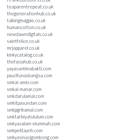
teaparentrepeat.co.uk
thegenerationhub.co.uk
talkingmagpie.co.uk
humancotton.co.uk
newdawndigitals.co.uk
saintfelice.co.uk
mrjapparel.co.uk
kinkycatalog.co.uk
thefaciahub.co.uk
yayasanbinabakti.com
paudtunasbangsa.com
smkal-amin.com
smkal-manar.com
smkdarulamal.com
smkitpasundan.com
smkpgrikamal.com
smktarbiyatululum.com
smkyasalam-elummah.com
smkpelitaynh.com
smkyasinacigombong.com