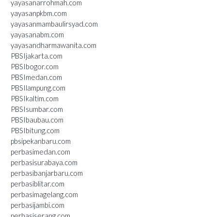
yayasanarrohmah.com
yayasanpkbm.com
yayasanmambaulirsyad.com
yayasanabm.com
yayasandharmawanita.com
PBSIjakarta.com
PBSIbogor.com
PBSImedan.com
PBSIlampung.com
PBSIkaltim.com
PBSIsumbar.com
PBSIbaubau.com
PBSIbitung.com
pbsipekanbaru.com
perbasimedan.com
perbasisurabaya.com
perbasibanjarbaru.com
perbasiblitar.com
perbasimagelang.com
perbasijambi.com
perbasiserang.com