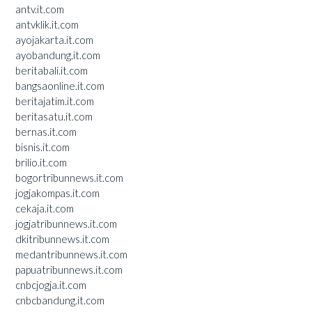
antv.it.com
antvklik.it.com
ayojakarta.it.com
ayobandung.it.com
beritabali.it.com
bangsaonline.it.com
beritajatim.it.com
beritasatu.it.com
bernas.it.com
bisnis.it.com
brilio.it.com
bogortribunnews.it.com
jogjakompas.it.com
cekaja.it.com
jogjatribunnews.it.com
dkitribunnews.it.com
medantribunnews.it.com
papuatribunnews.it.com
cnbcjogja.it.com
cnbcbandung.it.com