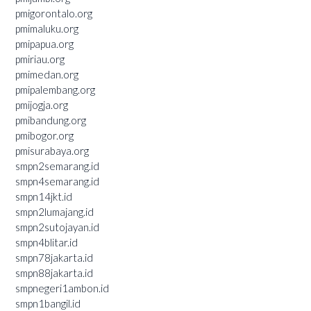
pmigorontalo.org
pmimaluku.org
pmipapua.org
pmiriau.org
pmimedan.org
pmipalembang.org
pmijogja.org
pmibandung.org
pmibogor.org
pmisurabaya.org
smpn2semarang.id
smpn4semarang.id
smpn14jkt.id
smpn2lumajang.id
smpn2sutojayan.id
smpn4blitar.id
smpn78jakarta.id
smpn88jakarta.id
smpnegeri1ambon.id
smpn1bangil.id