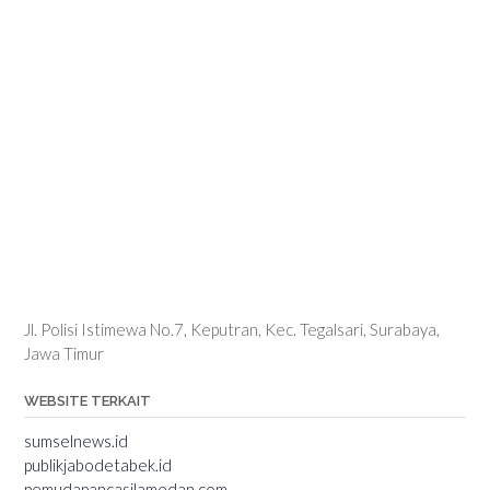
Jl. Polisi Istimewa No.7, Keputran, Kec. Tegalsari, Surabaya,
Jawa Timur
WEBSITE TERKAIT
sumselnews.id
publikjabodetabek.id
pemudapancasilamedan.com