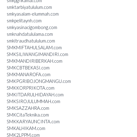
smkpgrikamal.com
smktarbiyatululum.com
smkyasalam-elummah.com
smkpelitaynh.com
smkyasinacigombong.com
smknahdatululama.com
smkitraudhatululum.com
SMKMIFTAHULSALAM.com
SMKSILIWANGIMANDIRI.com
SMKMANDIRIBERKAH.com
SMKCBTBEKASI.com
SMKMANAROFA.com
SMKPGRIBOJONGMANGU.com
SMKKORPRIKOTA.com
SMKITDARULHIDAYAH.com
SMKSIROJULUMMAH.com
SMKSAZZAHRA.com
SMKCitaTeknika.com
SMKKARYAUNCINTA.com
SMKALHIKAM.com
SMK2LPPM.com