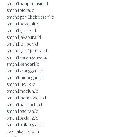
smpn1banjarmasin.id
smpn1biora.id
smpnegeri1bobotsari.id
smpn1boyolali.id
smpn1gresik.id
smpn1jayapura.id
smpn1jember.id
smpnegeri1jepara.id
smpn1karanganyar.id
smpn1kendari.id
smpn1kranggan.id
smpn1lamongan.id
smpn1luwuk.id
smpn1madiun.id
smpn1manokwari.id
smpn1narmada.id
smpn1pacitan.id
smpn1padang.id
smpn1pailangga.id
haklijakarta.com