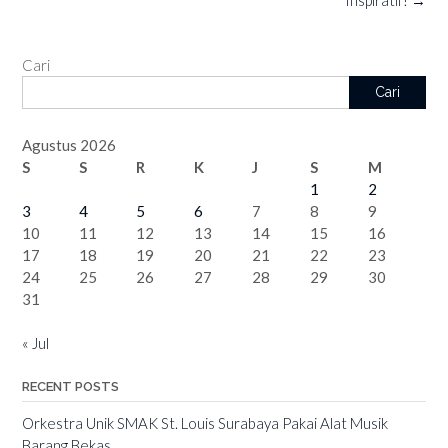
Inspiratif!
→
Cari
Cari
Agustus 2026
S
S
R
K
J
S
M
1
2
3
4
5
6
7
8
9
10
11
12
13
14
15
16
17
18
19
20
21
22
23
24
25
26
27
28
29
30
31
« Jul
RECENT POSTS
Orkestra Unik SMAK St. Louis Surabaya Pakai Alat Musik
Barang Bekas