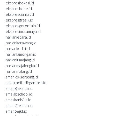
ekspresbekasi.id
ekspresbone.id
eksprescianjur.id
ekspresgresik.id
ekspresgorontalo.id
ekspresindramayu.id
harianjepara.id
hariankarawang.id
hariankediri.id
harianlamongan.id
harianlumajang.id
harianmajalengka.id
harianmalang.id
smanics-serpong.id
smapraditadirgantara.id
sman8jakarta.id
smalabschool.id
smaskanisius.id
sman2jakarta.id
sman68jkt.id