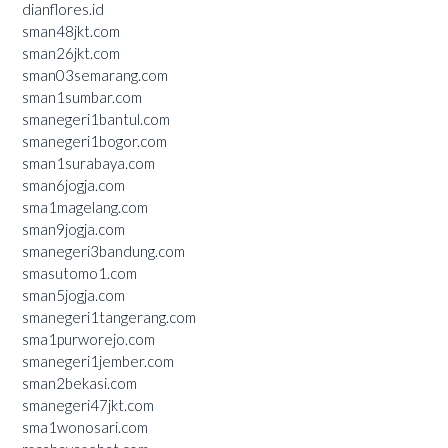
dianflores.id
sman48jkt.com
sman26jkt.com
sman03semarang.com
sman1sumbar.com
smanegeri1bantul.com
smanegeri1bogor.com
sman1surabaya.com
sman6jogja.com
sma1magelang.com
sman9jogja.com
smanegeri3bandung.com
smasutomo1.com
sman5jogja.com
smanegeri1tangerang.com
sma1purworejo.com
smanegeri1jember.com
sman2bekasi.com
smanegeri47jkt.com
sma1wonosari.com