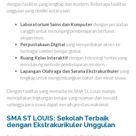
dengan fasilitas yang lengkap dan modern. Beberapa fasilitas
unggulan yang dimiliki antara lain:
Laboratorium Sains dan Komputer
dengan peralatan
canggih untuk menunjang pembelajaran berbasis
eksperimen.
Perpustakaan Digital
yang menyediakan akses ke
berbagai sumber belajar global.
Ruang Kelas Interaktif
dengan teknologi terkini yang
mendukung metode pembelajaran modern.
Lapangan Olahraga dan Sarana Ekstrakurikuler
yang
lengkap untuk mengembangkan bakat dan minat siswa.
Dengan fasilitas yang memadai ini, SMA St. Louis mampu
menciptakan lingkungan belajar yang nyaman dan inovatif,
sehingga para siswa dapat meraih prestasi maksimal.
SMA ST LOUIS: Sekolah Terbaik
dengan Ekstrakurikuler Unggulan