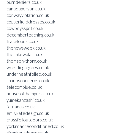
burndeniers.co.uk
canadaperson.co.uk
conwayviolation.co.uk
copperfielddresses.co.uk
cowboysspot.co.uk
decemberteaching.co.uk
traceloans.co.uk
thenewsweek.co.uk
thecakewala.co.uk
thomson-thorn.co.uk
wrestlingagrees.co.uk
underneathfoiled.co.uk
spanosconcerns.co.uk
telecomblue.co.uk
house-of-hampers.co.uk
yumekanzashi.co.uk
fatnanas.co.uk
emilykatedesign.co.uk
crossfelloutdoors.co.uk
yorkroadreconditioned.co.uk
rfrankoutdoors.co.uk