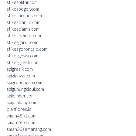
stikesblitar.com
stikesbogor.com
stikesbrebes.com
stikescianjur.com
stikesciamis.com
stikesdemak.com
stikesgarut.com
stikesgorontalo.com
stikesgowa.com
stikesgresik.com
spigresik.com
spigianyar.com
spigrobongan.com
spigunungkidul.com
spijember.com
spijombang.com
dianflores.id
sman48jkt.com
sman26jkt.com
sman03semarang.com
sman1sumbar.com