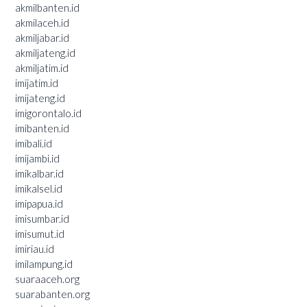
akmilbanten.id
akmilaceh.id
akmiljabar.id
akmiljateng.id
akmiljatim.id
imijatim.id
imijateng.id
imigorontalo.id
imibanten.id
imibali.id
imijambi.id
imikalbar.id
imikalsel.id
imipapua.id
imisumbar.id
imisumut.id
imiriau.id
imilampung.id
suaraaceh.org
suarabanten.org