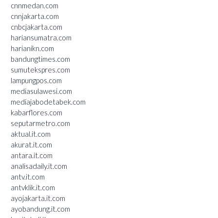
cnnmedan.com
cnnjakarta.com
cnbcjakarta.com
hariansumatra.com
harianikn.com
bandungtimes.com
sumutekspres.com
lampungpos.com
mediasulawesi.com
mediajabodetabek.com
kabarflores.com
seputarmetro.com
aktual.it.com
akurat.it.com
antara.it.com
analisadaily.it.com
antv.it.com
antvklik.it.com
ayojakarta.it.com
ayobandung.it.com