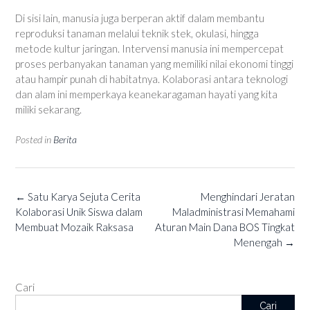
Di sisi lain, manusia juga berperan aktif dalam membantu
reproduksi tanaman melalui teknik stek, okulasi, hingga
metode kultur jaringan. Intervensi manusia ini mempercepat
proses perbanyakan tanaman yang memiliki nilai ekonomi tinggi
atau hampir punah di habitatnya. Kolaborasi antara teknologi
dan alam ini memperkaya keanekaragaman hayati yang kita
miliki sekarang.
Posted in
Berita
Post
←
Satu Karya Sejuta Cerita
Menghindari Jeratan
navigation
Kolaborasi Unik Siswa dalam
Maladministrasi Memahami
Membuat Mozaik Raksasa
Aturan Main Dana BOS Tingkat
Menengah
→
Cari
Cari