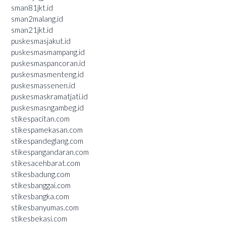
sman81jkt.id
sman2malang.id
sman21jkt.id
puskesmasjakut.id
puskesmasmampang.id
puskesmaspancoran.id
puskesmasmenteng.id
puskesmassenen.id
puskesmaskramatjati.id
puskesmasngambeg.id
stikespacitan.com
stikespamekasan.com
stikespandeglang.com
stikespangandaran.com
stikesacehbarat.com
stikesbadung.com
stikesbanggai.com
stikesbangka.com
stikesbanyumas.com
stikesbekasi.com