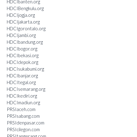
HDCIbanten.org
HDCIBengkulu.org
HDCIjogja.org
HDCIjakarta.org
HDCIgorontalo.org
HDCIjambi.org
HDCIbandung.org
HDCIbogor.org
HDCIbekasi.org
HDCIdepok.org
HDCIsukabumi.org
HDCIbanjar.org
HDCItegal.org
HDCIsemarang.org
HDCIkediri.org
HDCImadiun.org
PRSIaceh.com
PRSIsabang.com
PRSIdenpasar.com
PRSIcilegon.com
PRSItangerang.com