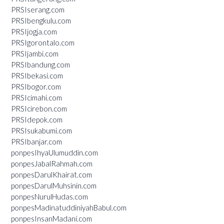
PRSIserang.com
PRSIbengkulu.com
PRSIjogja.com
PRSIgorontalo.com
PRSIjambi.com
PRSIbandung.com
PRSIbekasi.com
PRSIbogor.com
PRSIcimahi.com
PRSIcirebon.com
PRSIdepok.com
PRSIsukabumi.com
PRSIbanjar.com
ponpesIhyaUlumuddin.com
ponpesJabalRahmah.com
ponpesDarulKhairat.com
ponpesDarulMuhsinin.com
ponpesNurulHudas.com
ponpesMadinatuddiniyahBabul.com
ponpesInsanMadani.com