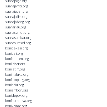
suarajogja.org
suarajambi.org
suarajabar.org
suarajatim.org
suarajateng.org
suarariau.org
suarasumut.org
suarasumbar.org
suarasumsel.org
konibekasi.org
konibali.org
konibanten.org
konijabar.org
konijatim.org
konimaluku.org
konilampung.org
konipalu.org
koniambon.org
konidepok.org
konisurabaya.org
konikalbar.org