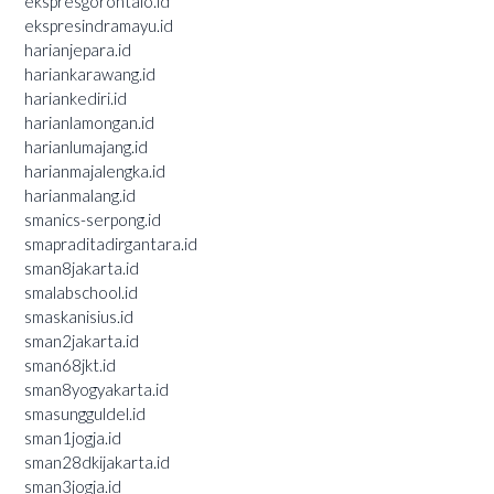
ekspresgorontalo.id
ekspresindramayu.id
harianjepara.id
hariankarawang.id
hariankediri.id
harianlamongan.id
harianlumajang.id
harianmajalengka.id
harianmalang.id
smanics-serpong.id
smapraditadirgantara.id
sman8jakarta.id
smalabschool.id
smaskanisius.id
sman2jakarta.id
sman68jkt.id
sman8yogyakarta.id
smasungguldel.id
sman1jogja.id
sman28dkijakarta.id
sman3jogja.id