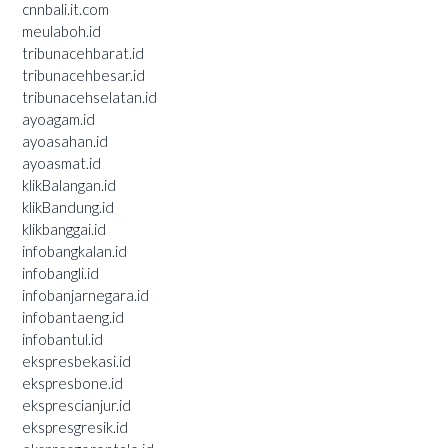
cnnbali.it.com
meulaboh.id
tribunacehbarat.id
tribunacehbesar.id
tribunacehselatan.id
ayoagam.id
ayoasahan.id
ayoasmat.id
klikBalangan.id
klikBandung.id
klikbanggai.id
infobangkalan.id
infobangli.id
infobanjarnegara.id
infobantaeng.id
infobantul.id
ekspresbekasi.id
ekspresbone.id
eksprescianjur.id
ekspresgresik.id