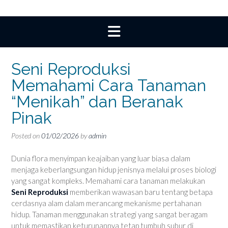
Seni Reproduksi
Memahami Cara Tanaman
“Menikah” dan Beranak
Pinak
Posted on
01/02/2026
by
admin
Dunia flora menyimpan keajaiban yang luar biasa dalam
menjaga keberlangsungan hidup jenisnya melalui proses biologi
yang sangat kompleks. Memahami cara tanaman melakukan
Seni Reproduksi
memberikan wawasan baru tentang betapa
cerdasnya alam dalam merancang mekanisme pertahanan
hidup. Tanaman menggunakan strategi yang sangat beragam
untuk memastikan keturunannya tetap tumbuh subur di