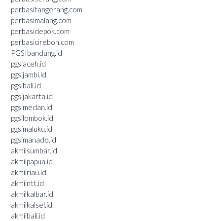
perbasitangerang.com
perbasimalang.com
perbasidepok.com
perbasicirebon.com
PGSIbandung.id
pgsiaceh.id
pgsijambi.id
pgsibali.id
pgsijakarta.id
pgsimedan.id
pgsilombok.id
pgsimaluku.id
pgsimanado.id
akmilsumbar.id
akmilpapua.id
akmilriau.id
akmilntt.id
akmilkalbar.id
akmilkalsel.id
akmilbali.id