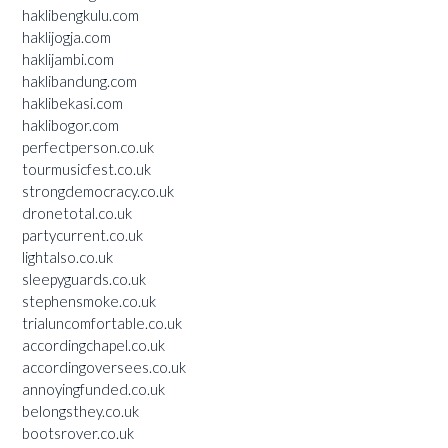
haklibengkulu.com
haklijogja.com
haklijambi.com
haklibandung.com
haklibekasi.com
haklibogor.com
perfectperson.co.uk
tourmusicfest.co.uk
strongdemocracy.co.uk
dronetotal.co.uk
partycurrent.co.uk
lightalso.co.uk
sleepyguards.co.uk
stephensmoke.co.uk
trialuncomfortable.co.uk
accordingchapel.co.uk
accordingoversees.co.uk
annoyingfunded.co.uk
belongsthey.co.uk
bootsrover.co.uk