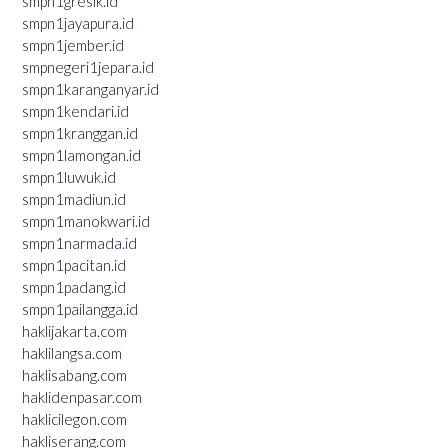
smpn1gresik.id
smpn1jayapura.id
smpn1jember.id
smpnegeri1jepara.id
smpn1karanganyar.id
smpn1kendari.id
smpn1kranggan.id
smpn1lamongan.id
smpn1luwuk.id
smpn1madiun.id
smpn1manokwari.id
smpn1narmada.id
smpn1pacitan.id
smpn1padang.id
smpn1pailangga.id
haklijakarta.com
haklilangsa.com
haklisabang.com
haklidenpasar.com
haklicilegon.com
hakliserang.com