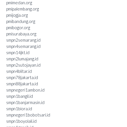
pmimedan.org
pmipalembang.org
pmijogja.org
pmibandung.org
pmibogor.org
pmisurabaya.org
smpn2semarang.id
smpn4semarang.id
smpn14jkt.id
smpn2lumajang.id
smpn2sutojayan.id
smpn4blitar.id
smpn78jakarta.id
smpn88jakarta.id
smpnegeri1ambon.id
smpn1bangil.id
smpn1banjarmasin.id
smpn1biora.id
smpnegeri1bobotsari.id
smpn1boyolali.id