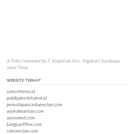
Jl. Polisi Istimewa No.7, Keputran, Kec. Tegalsari, Surabaya,
Jawa Timur
WEBSITE TERKAIT
sumselnews.id
publikjabodetabek.id
pemudapancasilamedan.com
ayokalimantan.com
ayosumut.com
bangsaoffline.com
cnbcmedan.com