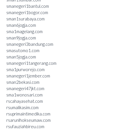
smanegeri1bantul.com
smanegeri1bogor.com
sman1surabaya.com
sman6jogja.com
sma1magelang.com
sman9jogja.com
smanegeri3bandung.com
smasutomo1.com
sman5jogja.com
smanegeri1tangerang.com
sma1purworejo.com
smanegeri1jember.com
sman2bekasi.com
smanegeri47jkt.com
sma1wonosari.com
rscahayasehat.com
rsumalikasim.com
rsuprimaintimedika.com
rsarunlhokseumaw.com
rsufauziahbireu.com