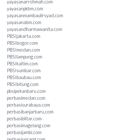
yayasanarrohmah.com
yayasanpkbm.com
yayasanmambaulirsyad.com
yayasanabm.com
yayasandharmawanita.com
PBSIjakarta.com
PBSIbogor.com
PBSImedan.com
PBSIlampung.com
PBSIkaltim.com
PBSIsumbar.com
PBSIbaubau.com
PBSIbitung.com
pbsipekanbaru.com
perbasimedan.com
perbasisurabaya.com
perbasibanjarbaru.com
perbasiblitar.com
perbasimagelang.com
perbasijambi.com
perbasiserang.com