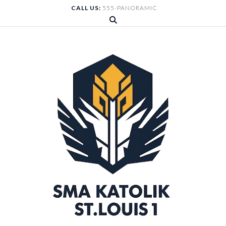
Skip
CALL US:
555-PANORAMIC
to
content