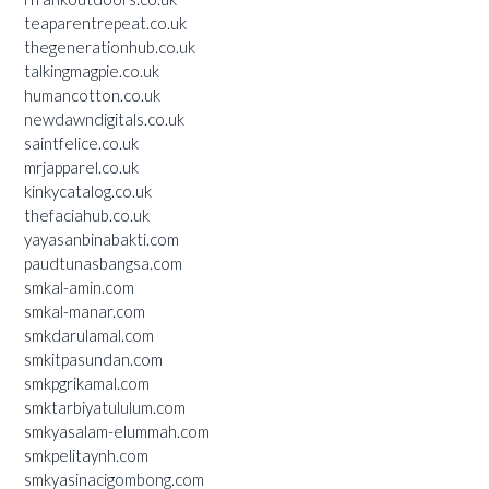
teaparentrepeat.co.uk
thegenerationhub.co.uk
talkingmagpie.co.uk
humancotton.co.uk
newdawndigitals.co.uk
saintfelice.co.uk
mrjapparel.co.uk
kinkycatalog.co.uk
thefaciahub.co.uk
yayasanbinabakti.com
paudtunasbangsa.com
smkal-amin.com
smkal-manar.com
smkdarulamal.com
smkitpasundan.com
smkpgrikamal.com
smktarbiyatululum.com
smkyasalam-elummah.com
smkpelitaynh.com
smkyasinacigombong.com