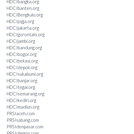
HDCIbangka.org
HDCIbanten.org
HDCIBengkulu.org
HDCIjogja.org
HDCIjakarta.org
HDCIgorontalo.org
HDCIjambi.org
HDCIbandung.org
HDCIbogor.org
HDCIbekasi.org
HDCIdepok.org
HDCIsukabumi.org
HDCIbanjar.org
HDCItegal.org
HDCIsemarang.org
HDCIkediri.org
HDCImadiun.org
PRSIaceh.com
PRSIsabang.com
PRSIdenpasar.com
PRSIcilegon.com