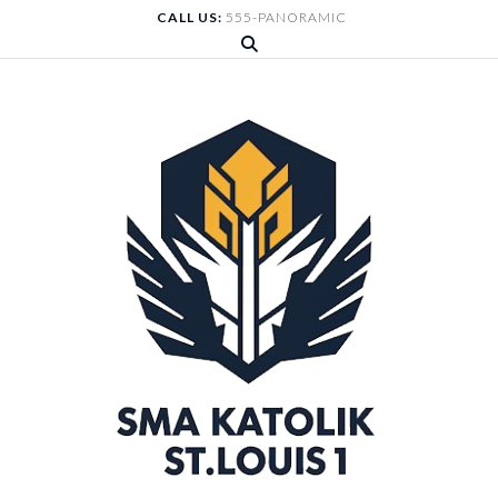
Skip
CALL US:
555-PANORAMIC
to
content