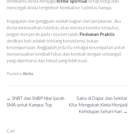
membantu Anda menjaga
Ritme Spiritual
tetap hidup dan
mencegah Anda tergelincir kembali ke rutinitas hampa.
Kegagalan dan gangguan adalah bagian dari perjalanan. Jika
Anda melewatkan rutinitas atau merasa koneksi terputus,
jangan menyerah pada rasa bersalah.
Pedoman Praktis
dedikasi hati adalah tentang konsistensi, bukan
kesempurnaan. Anggaplah jeda itu sebagai kesempatan untuk
menyesuaikan kembali fokus dan kembali dengan semangat
yang diperbarui dan tekad yang lebih kuat.
Posted in
Berita
Post
←
SNBT dan SNBP Nilai Ijazah
Sains di Dapur dan Sekitar
navigation
SMA untuk Kampus Top
Kita: Mengubah Kimia Menjadi
Kehidupan Sehari-hari
→
Cari