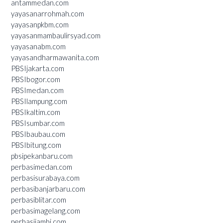
antammedan.com
yayasanarrohmah.com
yayasanpkbm.com
yayasanmambaulirsyad.com
yayasanabm.com
yayasandharmawanita.com
PBSIjakarta.com
PBSIbogor.com
PBSImedan.com
PBSIlampung.com
PBSIkaltim.com
PBSIsumbar.com
PBSIbaubau.com
PBSIbitung.com
pbsipekanbaru.com
perbasimedan.com
perbasisurabaya.com
perbasibanjarbaru.com
perbasiblitar.com
perbasimagelang.com
perbasijambi.com