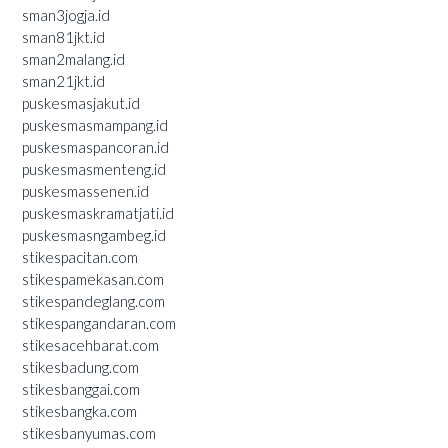
sman3jogja.id
sman81jkt.id
sman2malang.id
sman21jkt.id
puskesmasjakut.id
puskesmasmampang.id
puskesmaspancoran.id
puskesmasmenteng.id
puskesmassenen.id
puskesmaskramatjati.id
puskesmasngambeg.id
stikespacitan.com
stikespamekasan.com
stikespandeglang.com
stikespangandaran.com
stikesacehbarat.com
stikesbadung.com
stikesbanggai.com
stikesbangka.com
stikesbanyumas.com