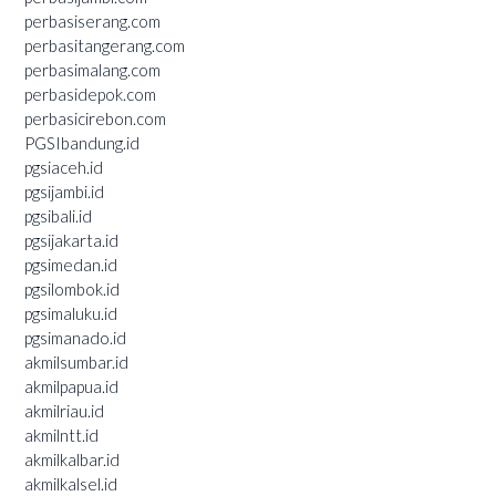
perbasiserang.com
perbasitangerang.com
perbasimalang.com
perbasidepok.com
perbasicirebon.com
PGSIbandung.id
pgsiaceh.id
pgsijambi.id
pgsibali.id
pgsijakarta.id
pgsimedan.id
pgsilombok.id
pgsimaluku.id
pgsimanado.id
akmilsumbar.id
akmilpapua.id
akmilriau.id
akmilntt.id
akmilkalbar.id
akmilkalsel.id