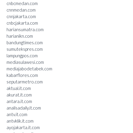
cnbcmedan.com
cnnmedan.com
cnnjakarta.com
cnbcjakarta.com
hariansumatra.com
harianikn.com
bandungtimes.com
sumutekspres.com
lampungpos.com
mediasulawesi.com
mediajabodetabek.com
kabarflores.com
seputarmetro.com
aktual.it.com
akurat.it.com
antara.it.com
analisadaily.it.com
antv.it.com
antvklik.it.com
ayojakarta.it.com