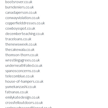
bootsrover.co.uk
burndeniers.co.uk
canadaperson.co.uk
conwayviolation.co.uk
copperfielddresses.co.uk
cowboysspot.co.uk
decemberteaching.co.uk
traceloans.co.uk
thenewsweek.co.uk
thecakewala.co.uk
thomson-thorn.co.uk
wrestlingagrees.co.uk
underneathfoiled.co.uk
spanosconcerns.co.uk
telecomblue.co.uk
house-of-hampers.co.uk
yumekanzashi.co.uk
fatnanas.co.uk
emilykatedesign.co.uk
crossfelloutdoors.co.uk
yorkroadreconditioned.co.uk