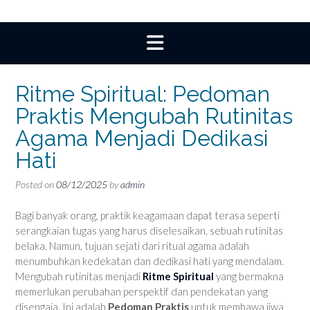
Ritme Spiritual: Pedoman
Praktis Mengubah Rutinitas
Agama Menjadi Dedikasi
Hati
Posted on
08/12/2025
by
admin
Bagi banyak orang, praktik keagamaan dapat terasa seperti
serangkaian tugas yang harus diselesaikan, sebuah rutinitas
belaka. Namun, tujuan sejati dari ritual agama adalah
menumbuhkan kedekatan dan dedikasi hati yang mendalam.
Mengubah rutinitas menjadi
Ritme Spiritual
yang bermakna
memerlukan perubahan perspektif dan pendekatan yang
disengaja. Ini adalah
Pedoman Praktis
untuk membawa jiwa