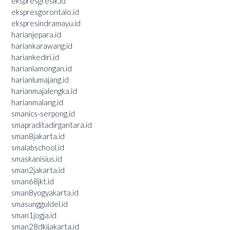
ekspresgresik.id
ekspresgorontalo.id
ekspresindramayu.id
harianjepara.id
hariankarawang.id
hariankediri.id
harianlamongan.id
harianlumajang.id
harianmajalengka.id
harianmalang.id
smanics-serpong.id
smapraditadirgantara.id
sman8jakarta.id
smalabschool.id
smaskanisius.id
sman2jakarta.id
sman68jkt.id
sman8yogyakarta.id
smasungguldel.id
sman1jogja.id
sman28dkijakarta.id