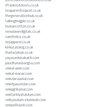
rfrankoutdoors.co.uk
teaparentrepeat.co.uk
thegenerationhub.co.uk
talkingmagpie.co.uk
humancotton.co.uk
newdawndigitals.co.uk
saintfelice.co.uk
mrjapparel.co.uk
kinkycatalog.co.uk
thefaciahub.co.uk
yayasanbinabakti.com
paudtunasbangsa.com
smkal-amin.com
smkal-manar.com
smkdarulamal.com
smkitpasundan.com
smkpgrikamal.com
smktarbiyatululum.com
smkyasalam-elummah.com
smkpelitaynh.com