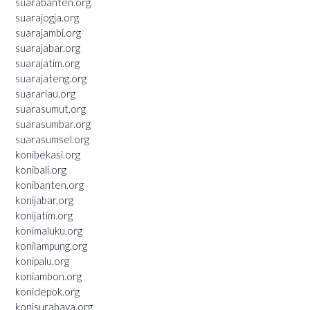
suarabanten.org
suarajogja.org
suarajambi.org
suarajabar.org
suarajatim.org
suarajateng.org
suarariau.org
suarasumut.org
suarasumbar.org
suarasumsel.org
konibekasi.org
konibali.org
konibanten.org
konijabar.org
konijatim.org
konimaluku.org
konilampung.org
konipalu.org
koniambon.org
konidepok.org
konisurabaya.org