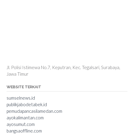
Jl. Polisi Istimewa No.7, Keputran, Kec. Tegalsari, Surabaya,
Jawa Timur
WEBSITE TERKAIT
sumselnews.id
publikjabodetabek.id
pemudapancasilamedan.com
ayokalimantan.com
ayosumut.com
bangsaoffline.com