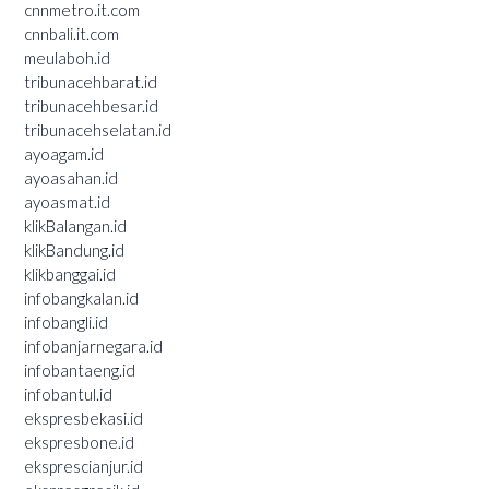
cnnmetro.it.com
cnnbali.it.com
meulaboh.id
tribunacehbarat.id
tribunacehbesar.id
tribunacehselatan.id
ayoagam.id
ayoasahan.id
ayoasmat.id
klikBalangan.id
klikBandung.id
klikbanggai.id
infobangkalan.id
infobangli.id
infobanjarnegara.id
infobantaeng.id
infobantul.id
ekspresbekasi.id
ekspresbone.id
eksprescianjur.id