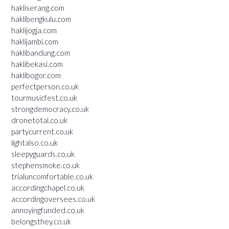
hakliserang.com
haklibengkulu.com
haklijogja.com
haklijambi.com
haklibandung.com
haklibekasi.com
haklibogor.com
perfectperson.co.uk
tourmusicfest.co.uk
strongdemocracy.co.uk
dronetotal.co.uk
partycurrent.co.uk
lightalso.co.uk
sleepyguards.co.uk
stephensmoke.co.uk
trialuncomfortable.co.uk
accordingchapel.co.uk
accordingoversees.co.uk
annoyingfunded.co.uk
belongsthey.co.uk