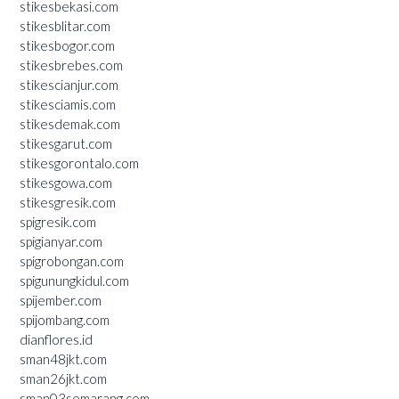
stikesbekasi.com
stikesblitar.com
stikesbogor.com
stikesbrebes.com
stikescianjur.com
stikesciamis.com
stikesdemak.com
stikesgarut.com
stikesgorontalo.com
stikesgowa.com
stikesgresik.com
spigresik.com
spigianyar.com
spigrobongan.com
spigunungkidul.com
spijember.com
spijombang.com
dianflores.id
sman48jkt.com
sman26jkt.com
sman03semarang.com