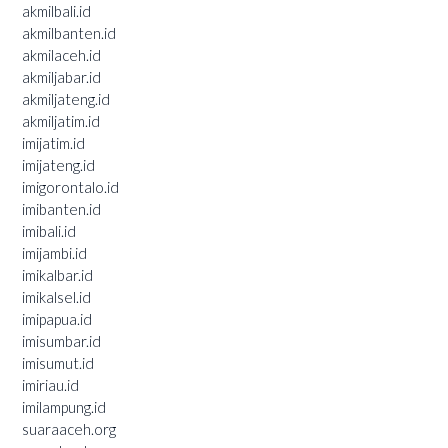
akmilbali.id
akmilbanten.id
akmilaceh.id
akmiljabar.id
akmiljateng.id
akmiljatim.id
imijatim.id
imijateng.id
imigorontalo.id
imibanten.id
imibali.id
imijambi.id
imikalbar.id
imikalsel.id
imipapua.id
imisumbar.id
imisumut.id
imiriau.id
imilampung.id
suaraaceh.org