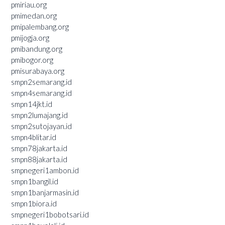
pmiriau.org
pmimedan.org
pmipalembang.org
pmijogja.org
pmibandung.org
pmibogor.org
pmisurabaya.org
smpn2semarang.id
smpn4semarang.id
smpn14jkt.id
smpn2lumajang.id
smpn2sutojayan.id
smpn4blitar.id
smpn78jakarta.id
smpn88jakarta.id
smpnegeri1ambon.id
smpn1bangil.id
smpn1banjarmasin.id
smpn1biora.id
smpnegeri1bobotsari.id