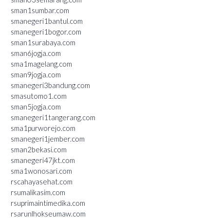
sman1sumbar.com
smanegeri1bantul.com
smanegeri1bogor.com
sman1surabaya.com
sman6jogja.com
sma1magelang.com
sman9jogja.com
smanegeri3bandung.com
smasutomo1.com
sman5jogja.com
smanegeri1tangerang.com
sma1purworejo.com
smanegeri1jember.com
sman2bekasi.com
smanegeri47jkt.com
sma1wonosari.com
rscahayasehat.com
rsumalikasim.com
rsuprimaintimedika.com
rsarunlhokseumaw.com