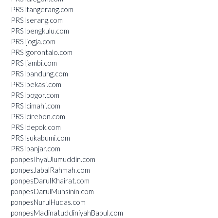
PRSItangerang.com
PRSIserang.com
PRSIbengkulu.com
PRSIjogja.com
PRSIgorontalo.com
PRSIjambi.com
PRSIbandung.com
PRSIbekasi.com
PRSIbogor.com
PRSIcimahi.com
PRSIcirebon.com
PRSIdepok.com
PRSIsukabumi.com
PRSIbanjar.com
ponpesIhyaUlumuddin.com
ponpesJabalRahmah.com
ponpesDarulKhairat.com
ponpesDarulMuhsinin.com
ponpesNurulHudas.com
ponpesMadinatuddiniyahBabul.com