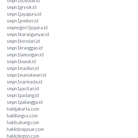
smpn1boyolali.id
smpn1gresik.id
smpn1jayapura.id
smpn1jember.id
smpnegeri1jepara.id
smpn1karanganyar.id
smpn1kendari.id
smpn1kranggan.id
smpn1lamongan.id
smpn1luwuk.id
smpn1madiun.id
smpn1manokwari.id
smpn1narmada.id
smpn1pacitan.id
smpn1padang.id
smpn1pailangga.id
haklijakarta.com
haklilangsa.com
haklisabang.com
haklidenpasar.com
haklicilegon.com